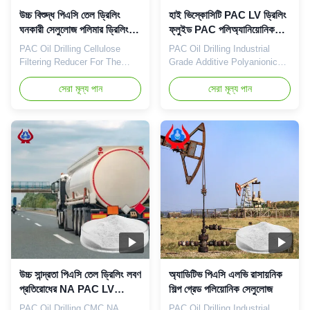
উচ্চ বিশুদ্ধ পিএসি তেল ড্রিলিং
হাই ভিস্কোসিটি PAC LV ড্রিলিং
ঘনকারী সেলুলোজ পলিমার ড্রিলিং
ফ্লুইড PAC পলিঅ্যানিয়োনিক
তরল
সেলুলোজ অ্যাডিটিভ
PAC Oil Drilling Cellulose
PAC Oil Drilling Industrial
Filtering Reducer For The
Grade Additive Polyanionic
Drilling Industry Qingdao
Cellulose Our advantages:
Linguang Biochemical Co.,
সেরা মূল্য পান
The "Linguang" brand CMC
সেরা মূল্য পান
Ltd is a professional high-tech
independently developed by
enterprise which was
the company with high
established in 2010, Which is
viscosity, high degree of
the branch company of
substitution and high mesh
Dongying Linguang New
permeability has become a
material technology Co., Ltd.
well-known brand in domestic
We engage in the
and foreign markets. The
development, ...
product uses ...
উচ্চ সান্দ্রতা পিএসি তেল ড্রিলিং লবণ
অ্যাডিটিভ পিএসি এলভি রাসায়নিক
প্রতিরোধের NA PAC LV
শিল্প গ্রেড পলিয়োনিক সেলুলোজ
ISO9001
PAC Oil Drilling CMC NA
PAC Oil Drilling Industrial