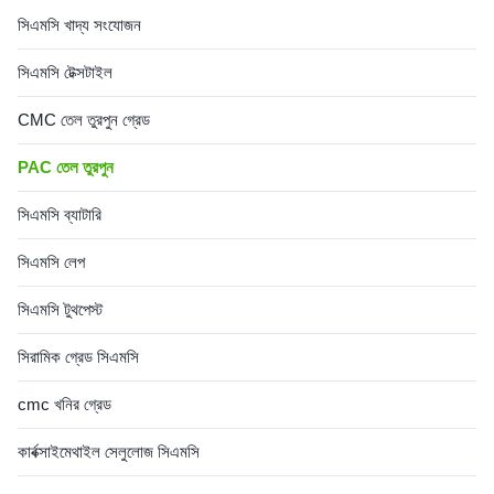
সিএমসি খাদ্য সংযোজন
সিএমসি টেক্সটাইল
CMC তেল তুরপুন গ্রেড
PAC তেল তুরপুন
সিএমসি ব্যাটারি
সিএমসি লেপ
সিএমসি টুথপেস্ট
সিরামিক গ্রেড সিএমসি
cmc খনির গ্রেড
কার্বক্সাইমেথাইল সেলুলোজ সিএমসি