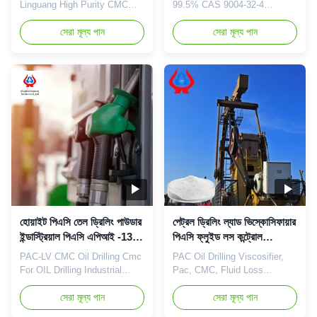
Linguang High Purity CMC
99.5% CAS 9004-32-4
Petroleum Additives White
Industry Grade (Oil Drilling)
Power 1. Product description
সেরা মূল্য পান
Origin China 1. Product
সেরা মূল্য পান
*Stable characteristics and
description High quality grade
good film-forming properties
carboxymethyl cellulose
*Biodegradable characteristics
sodium, wholesale price in
*CMC mainly takes effects of
Chinese factories
thickeners,emulsifiers and
*Biodegradable characteristics
suspending agents. 2.
*CMC mainly takes effects of
Application
thickeners,emulsifiers and ...
Carboxymethylcellu...
হোয়াইট পিএসি তেল ড্রিলিং পাউডার
পেট্রল ড্রিলিং ল্যাড ভিস্কোসিফায়ার
ইন্ডাস্ট্রিয়াল পিএসি এপিআই -13 এ
পিএসি ফ্লুইড লস কন্ট্রোল
পরীক্ষামূলক পদ্ধতি
অ্যাডিটিভ
PAC-LV CMC Oil Drilling Cmc
PAC Oil Drilling Viscosifier,
For OIL Drilling Industrial
Pac, CMC, Fluid Loss
Grade HEAT Sublimation
Polymer, Drilling Polymer
Transfer Paper 1. Product
সেরা মূল্য পান
Qingdao Linguang
সেরা মূল্য পান
description High quality grade
Biotechnology Co., Ltd. was