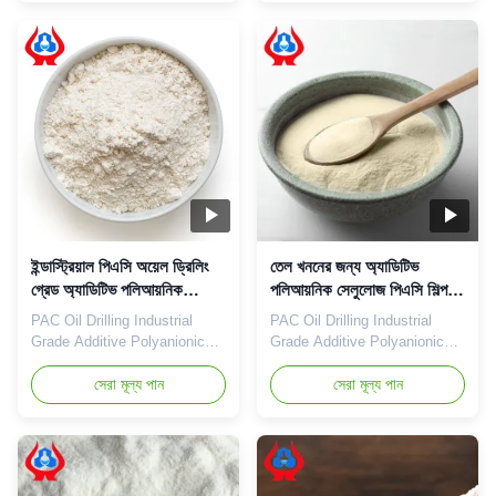
carboxymethyl cellulose
established in 2010. It is a
sodium, wholesale price in
high-tech enterprise
Chinese factories *Stable
specializing in the research
characteristics and good film-
and development, production,
forming properties
sales and service of sodium
*Biodegradable characteristics
carboxymethylcellulose
*CMC ...
(CMC) and ...
ইন্ডাস্ট্রিয়াল পিএসি অয়েল ড্রিলিং
তেল খননের জন্য অ্যাডিটিভ
গ্রেড অ্যাডিটিভ পলিআয়নিক
পলিআয়নিক সেলুলোজ পিএসি শিল্প
সেলুলোজ
গ্রেড
PAC Oil Drilling Industrial
PAC Oil Drilling Industrial
Grade Additive Polyanionic
Grade Additive Polyanionic
Cellulose Our advantages:
Cellulose Our advantages:
Our company uses natural
সেরা মূল্য পান
Dongying Linguang New
সেরা মূল্য পান
plant fiber as the main raw
Materials Technology Co.,
material. The CMC products
Ltd. is located in Dongying
produced by our company are
City, Shandong Province (now
white powder in appearance,
the Yellow River Delta
tasteless, odorless and non-
Agricultural High-tech