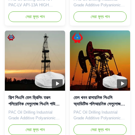
PAC-LV API-13A HIGH
Grade Additive Polyanionic
PURITY Qingdao Linguang
Cellulose Our advantages:
Biochemical Co., Ltd is a
সেরা মূল্য পান
The "Linguang" brand CMC
সেরা মূল্য পান
professional high-tech
independently developed by
enterprise which was
the company with high
established in 2010.which is a
viscosity, high degree of
branch company of Dongying
substitution and high mesh
Linguang New Material Co.,
permeability has become a
Ltd. We engage in the
well-known brand in domestic
development, manufacture,
and foreign markets. The
sales and service of sodium
product uses ...
...
শিল্প পিএসি তেল ড্রিলিং তরল
তেল খনন রাসায়নিক পিএসি
পলিয়োনিক সেলুলোজ পিএসি পাউডার
অ্যাডিটিভ পলিআয়নিক সেলুলোজ
অ্যাডিটিভ
ইন্ডাস্ট্রিয়াল গ্রেড
PAC Oil Drilling Industrial
PAC Oil Drilling Industrial
Grade Additive Polyanionic
Grade Additive Polyanionic
Cellulose Our advantages:
Cellulose Our advantages: 1.
The company has built a
সেরা মূল্য পান
Professional R&D center with
সেরা মূল্য পান