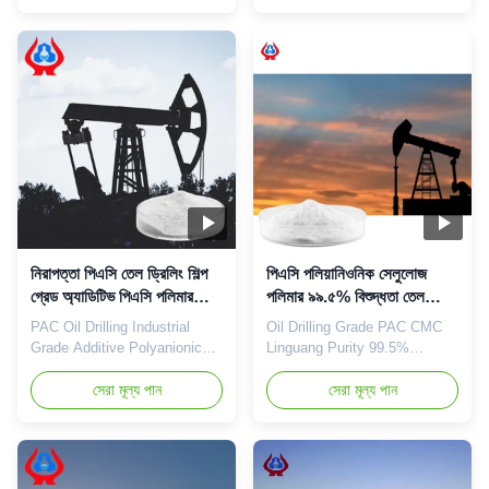
mechanized and highly
strong technical force The
precise CMC production line
company is mainly engaged in
to achieve an annual output of
the research of various
20,000 tons of high-quality
cellulase products with an
CMC at full capacity. In recent
annual output of 20,000 tons
years, due to repeated
of sodium
epidemics and heavy
carboxymethylcellulose
environment...
(CMC). 2. Strictly ...
নিরাপত্তা পিএসি তেল ড্রিলিং শিল্প
পিএসি পলিয়ানিওনিক সেলুলোজ
গ্রেড অ্যাডিটিভ পিএসি পলিমার
পলিমার ৯৯.৫% বিশুদ্ধতা তেল
ISO9001
ড্রিলিং গ্রেড
PAC Oil Drilling Industrial
Oil Drilling Grade PAC CMC
Grade Additive Polyanionic
Linguang Purity 99.5%
Cellulose Our advantages:
Sodium Carboxymethyl
The "Linguang" brand CMC
সেরা মূল্য পান
Cellulose CMC 1. Product
সেরা মূল্য পান
independently developed by
description High quality grade
the company with high
carboxymethyl cellulose
viscosity, high degree of
sodium, wholesale price in
substitution and high mesh
Chinese factories *Stable