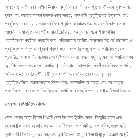
অপারেশনের উপর নির্ভরশীল উত্পাদন পদ্ধতি পরিবর্তন করা,শ্রমের তীব্রতা ব্যাপকভাবে
হ্রাস এবং কাজের দক্ষতা উন্নতএকই সময়ে, কোম্পানি প্রযুক্তিগত উদ্ভাবন এবং
প্রযুক্তি গবেষণা ও উন্নয়নে বিনিয়োগ বৃদ্ধি অব্যাহত,উচ্চমানের পরীক্ষাগার এবং
আধুনিক অ্যাপ্লিকেশন পরীক্ষাগার তৈরি করে, সেলুলোজ শিল্পে শীর্ষস্থানীয়
প্রযুক্তিগত প্রতিভা প্রবর্তন করে, সক্রিয়ভাবে জাতীয় সেলুলোজ শিল্পের বৈজ্ঞানিক ও
প্রযুক্তিগত উদ্ভাবন প্রকল্প গ্রহণ করে,এবং পণ্য প্রযুক্তিগত পরামিতি গবেষণা
প্রসারিত. কোম্পানির পণ্যের স্পেসিফিকেশন এবং মডেল সমৃদ্ধ, এবং কোম্পানির পণ্য
অ্যাপ্লিকেশন অ্যাক্সেস প্রসারিত। গভীরভাবে কোম্পানির স্বাধীন বৌদ্ধিক সম্পত্তি
অধিকার অন্বেষণ,স্বাধীন বৌদ্ধিক সম্পত্তির অধিকারের সাথে মূল মূল
প্রযুক্তিগুলিকে জোরালোভাবে বিকাশ করা, কোম্পানির রূপান্তর এবং আপগ্রেড
ত্বরান্বিত, এবং কোম্পানির নিজস্ব বৈজ্ঞানিক ও প্রযুক্তিগত উৎপাদনশীলতা উন্নত।
তেল খনন পিএসিতে ফাংশনঃ
তেল খননের জন্য বিশেষ পিএসি তেল উত্পাদন ড্রিলিং তরল, সিমেন্টিং তরল এবং
ফ্রেকচারিং তরল ব্যবহার করা হয়। এটি প্রধানত একটি সান্দ্রতা বৃদ্ধি, তরল ক্ষতি
হ্রাসকারী হিসাবে ব্যবহৃত হয়,এবং ড্রিলিং তরল মধ্যে rheology নিয়ন্ত্রণ এজেন্ট;