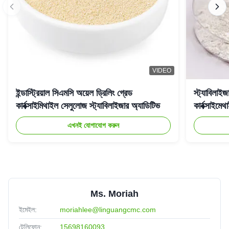
VIDEO
ইন্ডাস্ট্রিয়াল সিএমসি অয়েল ড্রিলিং গ্রেড
স্ট্যাবিলাইজ
কার্বক্সাইমিথাইল সেলুলোজ স্ট্যাবিলাইজার অ্যাডিটিভ
কার্বক্সাই
এখনই যোগাযোগ করুন
Ms. Moriah
ইমেইল:
moriahlee@linguangcmc.com
টেলিফোন:
15698160093