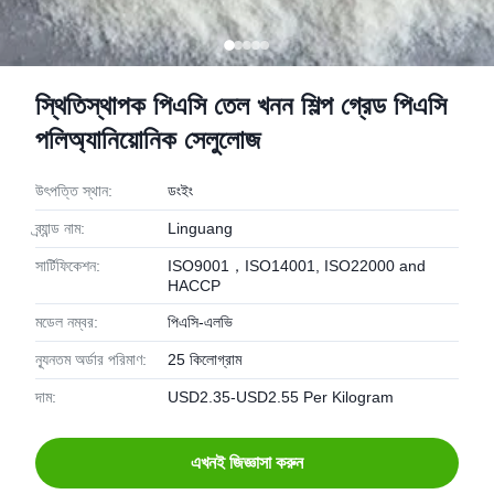
স্থিতিস্থাপক পিএসি তেল খনন শিল্প গ্রেড পিএসি
পলিঅ্যানিয়োনিক সেলুলোজ
উৎপত্তি স্থান:
ডংইং
ব্র্যান্ড নাম:
Linguang
সার্টিফিকেশন:
ISO9001，ISO14001, ISO22000 and
HACCP
মডেল নম্বর:
পিএসি-এলভি
ন্যূনতম অর্ডার পরিমাণ:
25 কিলোগ্রাম
দাম:
USD2.35-USD2.55 Per Kilogram
এখনই জিজ্ঞাসা করুন