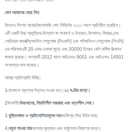
কেন আমাদের বেছে নিন:
কিংডাও লিংগাং বায়োটেকনোলজি কোং লিমিটেড ২০১০ সালে প্রতিষ্ঠিত হয়েছিল।
এটি একটি উচ্চ প্রযুক্তির উদ্যোগ যা গবেষণা ও উন্নয়ন, উৎপাদন, বিক্রয়,এবং
সোডিয়াম কারবক্সিমেথাইল সেলুলোজ (সিএমসি) এবং পলিয়নিওন সেলুলোজ (পিএসি)
এর পরিষেবাএটি 20 একর এলাকা জুড়ে এবং 20000 টনেরও বেশি বার্ষিক উত্পাদন
ক্ষমতা রয়েছে। সংস্থাটি 2012 সালে আইএসও 9001 এবং আইএসও 14001
শংসাপত্র পাস করেছে।
আমরা প্রতিশ্রুতি দিচ্ছি:
1যেকোনো প্রশ্নের উত্তর দেওয়া হবে।
১২ ঘণ্টার মধ্যে।
2উৎসর্গিত
উচ্চমানের, স্থিতিশীল সরবরাহ এবং যত্নশীল সেবা।
3.
যুক্তিসঙ্গত ও প্রতিযোগিতামূলক দাম
সংক্ষিপ্ত লিড টাইম সঙ্গে.
4.
নমুনা পাওয়া যায়
আপনার মূল্যায়ন এবং ফর্মুলেশন বিকাশের জন্য।