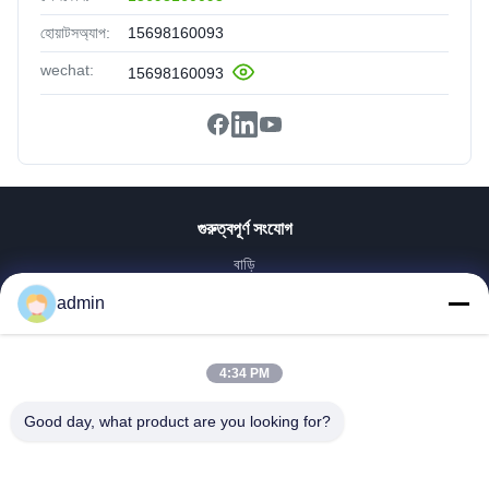
হোয়াটসঅ্যাপ:
15698160093
wechat:
15698160093
গুরুত্বপূর্ণ সংযোগ
বাড়ি
পণ্য
admin
VR প্রদর্শন
আমাদের সম্পর্কে
4:34 PM
কারখানা ভ্রমণ
মান নিয়ন্ত্রণ
Good day, what product are you looking for?
আমাদের সাথে যোগাযোগ করুন
উদ্ধৃতির জন্য আবেদন