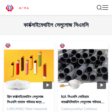
কার্বক্সাইমেথাইল সেলুলোজ সিএমসি
শিল্প কার্বক্সাইমেথাইল সেলুলোজ
NA সিএমসি সোডিয়াম
সিএমসি তামাক পাউডার জন্য
কারবক্সিমিথাইল সেলুলোজ পাউডার
দ্রবণীয়
ফর ওয়েল্ডিং / ব্যাটারি গ্রেড
LINGUANG Other Industrial
Carboxymethyl Cellulose