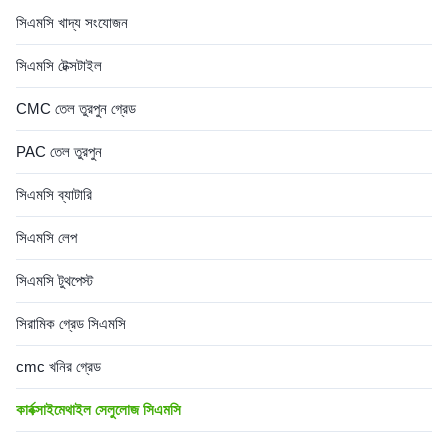
সিএমসি খাদ্য সংযোজন
সিএমসি টেক্সটাইল
CMC তেল তুরপুন গ্রেড
PAC তেল তুরপুন
সিএমসি ব্যাটারি
সিএমসি লেপ
সিএমসি টুথপেস্ট
সিরামিক গ্রেড সিএমসি
cmc খনির গ্রেড
কার্বক্সাইমেথাইল সেলুলোজ সিএমসি