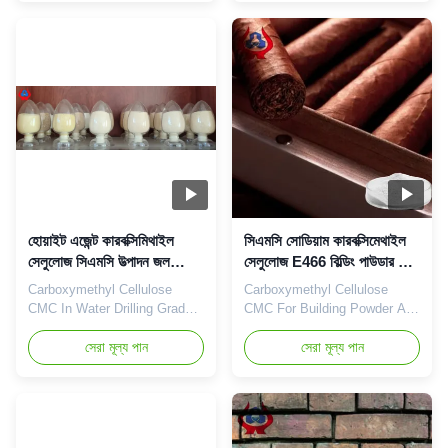
engage in the development,
Carboxymethylcellulose),
manufacture, sales and
Dongying Linguang New
service of sodium
material Co., Ltd., was
carboxymethyl
established and started to
cellulose(CMC). The annual
operate in the plants located
output of our company
in Dongying Shandong
reaches 20KTon and we
Province in 2010. Since its ...
gained the certification of
ISO9001 ...
হোয়াইট এজেন্ট কারবক্সিমিথাইল
সিএমসি সোডিয়াম কারবক্সিমেথাইল
সেলুলোজ সিএমসি উত্পাদন জল
সেলুলোজ E466 বিল্ডিং পাউডার এবং
ড্রিলিং গ্রেড
ডাই জন্য
Carboxymethyl Cellulose
Carboxymethyl Cellulose
CMC In Water Drilling Grade
CMC For Building Powder And
As Binding Agent With High
Dying NA CMC SALT
D.S Value High Penetration
সেরা মূল্য পান
Adhensive And Strengh-
সেরা মূল্য পান
Dongying Linguang New
Enhancer Dongying Linguang
Material Co., Ltd. was
New Material Technology Co.,
established in 2010. is highly
Ltd. is located in Dongying
specialized in production and
City, Shandong Province, the
marketing of top quality
central city of the Yellow River