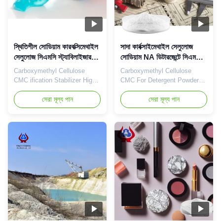
স্থিতিশীল সোডিয়াম কারবক্সিমেথাইল
সাদা কার্বক্সাইমেথাইল সেলুলোজ
সেলুলোজ সিএমসি স্ট্যাবিলাইজার
সোডিয়াম NA ডিটারজেন্টে সিএমসি
উচ্চ বিশুদ্ধতা
পাউডার
Carboxymethyl Cellulose
Carboxymethyl Cellulose
CMC ification Stabilizer High
CMC For Detergent Powder
Purity And High D.S Value
Or Cream NA CMC
High Penetration 1. Product
সেরা মূল্য পান
Outstanding Color ABOUT US
সেরা মূল্য পান
description High quality grade
• With the aim of
carboxymethyl cellulose
manufacturing and exporting
sodium, wholesale price in
NaCMC (Sodium
Chinese factories *Stable
Carboxymethylcellulose),
characteristics and good film-
Linguang New material Co.,
forming properties
Ltd., was established and
*Biodegradable characteristics
started to operate in the
*CMC ...
plants located in Dongying
Shandong Province ...