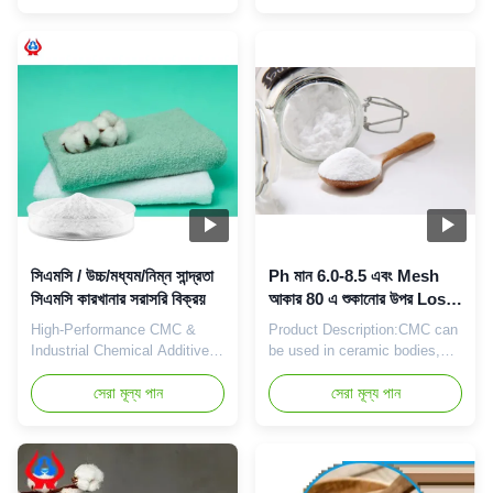
Linguang Biotechnology Co.,
R&D center with strong
Ltd. was established in 2010.
technical force The company
It is a high-tech enterprise
is mainly engaged in the
specializing in the research
research of various cellulase
and development, production,
products with an annual
sales and service of sodium
output of 20,000 tons of
carboxymethylcellulose
sodium
(CMC) and ...
carboxymethylcellulose
(CMC). 2. Strictly ...
সিএমসি / উচ্চ/মধ্যম/নিম্ন সান্দ্রতা
Ph মান 6.0-8.5 এবং Mesh
সিএমসি কারখানার সরাসরি বিক্রয়
আকার 80 এ শুকানোর উপর Loss
সঙ্গে সর্বোত্তম শুকানোর কর্মক্ষমতা
High-Performance CMC &
Product Description:CMC can
Industrial Chemical Additives
be used in ceramic bodies,
Our Sodium Carboxymethyl
glazes and flower glazes. The
Cellulose (CMC) and
সেরা মূল্য পান
use of CMC in ceramic green
সেরা মূল্য পান
specialized chemical
body can increase the
additives provide superior
plasticity of sediment,
rheological control, thickening,
facilitate green bodymolding,
and stabilizing solutions for
increase the flexural strength