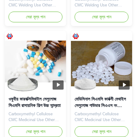
CMC Welding Use Other
CMC Welding Use Other
Industrial Grade Our
Industrial Grade Our
advantages: Qingdao
সেরা মূল্য পান
advantages: The "Linguang"
সেরা মূল্য পান
Linguang Biotechnology Co.,
brand CMC independently
Ltd. was established in 2010.
developed by the company
It is a high-tech enterprise
with high viscosity, high
specializing in the research
degree of substitution and
and development, production,
high mesh permeability has
sales and service of sodium
become a well-known brand in
carboxymethylcellulose
domestic and foreign markets.
(CMC) and ...
The product uses ...
ওষুধীয় কারবক্সিমিথাইল সেলুলোজ
মেডিসিনাল সিএমসি কার্বক্সী মেথাইল
সিএমসি রাসায়নিক শিল্প উচ্চ সান্দ্রতা
সেলুলোজ পাউডার সিএএস নং
৯০০৪-৪২-৪
Carboxymethyl Cellulose
Carboxymethyl Cellulose
CMC Medicinal Use Other
CMC Medicinal Use Other
Industrial Grade Our
Industrial Grade Our
advantages: Qingdao
সেরা মূল্য পান
advantages: 1. Professional
সেরা মূল্য পান