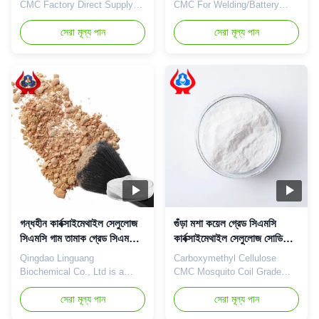
CMC Factory Direct Supply
CMC For Welding/Battery
CMC Powder For Tobacco
Grade And Improve
HOT SALE 1. Product
সেরা মূল্য পান
Eccentricity Of The Welding
সেরা মূল্য পান
description High quality grade
Rod NA CMC SALT Dongying
carboxymethyl cellulose
Linguang was established in
sodium, wholesale price in
2010 in Donying, Shandong
Chinese factories
Province China. We are the
*Biodegradable characteristics
professional manufacturer of
*CMC mainly takes effects of
CMC (Sodium carboxymethyl
thickeners,emulsifiers and
cellulose) and PAC (Poly
suspending agents. ...
anionic cellulose) ...
গন্ধহীন কার্বক্সাইমেথাইল সেলুলোজ
গুঁড়া মশা কয়েল গ্রেড সিএমসি
সিএমসি গাম তামাক গ্রেড সিএমসি
কার্বক্সাইমেথাইল সেলুলোজ সোডিয়াম
হালাল
Na
Qingdao Linguang
Carboxymethyl Cellulose
Biochemical Co., Ltd is a
CMC Mosquito Coil Grade
professional high-tech
CMC NA With the aim of
enterprise which was
সেরা মূল্য পান
manufacturing and exporting
সেরা মূল্য পান
established in 2010. We
Na CMC (Sodium