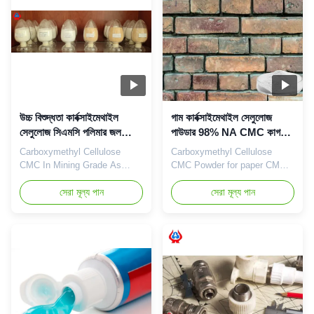
cellulose products like
Delta, the city of oil, and one
Polyanionic Cellulose (PAC)
of the world's wetlands (now
and ...
...
উচ্চ বিশুদ্ধতা কার্বক্সাইমেথাইল
গাম কার্বক্সাইমেথাইল সেলুলোজ
সেলুলোজ সিএমসি পলিমার জল
পাউডার 98% NA CMC কাগজ
দ্রবণীয়
তৈরির জন্য
Carboxymethyl Cellulose
Carboxymethyl Cellulose
CMC In Mining Grade As
CMC Powder for paper CMC
Binding Agent Depressants
NA LGP1001 Qingdao
With High D.S Value High
সেরা মূল্য পান
Linguang Biochemical Co.,
সেরা মূল্য পান
Penetration With the aim of
Ltd is a professional high-tech
manufacturing and exporting
enterprise which was
NaCMC (Sodium
established in 2010, Which is
Carboxymethylcellulose),
the branch company of
Dongying Linguang New
Dongying Linguang New
material Co., Ltd., was
material technology Co., Ltd.
established and started to
We engage in the
operate in the plants located
development, manufacturer,
in ...
sales ...