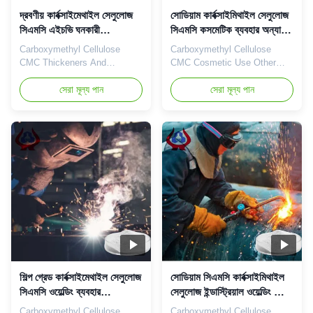
দ্রবণীয় কার্বক্সাইমেথাইল সেলুলোজ
সোডিয়াম কার্বক্সাইমিথাইল সেলুলোজ
সিএমসি এইচভি ঘনকারী
সিএমসি কসমেটিক ব্যবহার অন্যান্য
স্থিতিস্থাপক
শিল্প গ্রেড
Carboxymethyl Cellulose
Carboxymethyl Cellulose
CMC Thickeners And
CMC Cosmetic Use Other
Stabilizers High Purity And
Industrial Grade Our
Active Matter What is CMC?
সেরা মূল্য পান
advantages: Dongying
সেরা মূল্য পান
CMC is a water soluble
Linguang New Materials
cellulosic derivative. It has a
Technology Co., Ltd. is
high commercial value
located in Dongying City,
because it • Reduces fluidity
Shandong Province (now the
of water, • Keeps the solids
Yellow River Delta Agricultural
as suspension in aqueous
High-tech Industrial
environment, • Is humectant,
Demonstration Zone), a
• Forms film...
central city in the Yellow River
...
শিল্প গ্রেড কার্বক্সাইমেথাইল সেলুলোজ
সোডিয়াম সিএমসি কার্বক্সাইমিথাইল
সিএমসি ওয়েল্ডিং ব্যবহার
সেলুলোজ ইন্ডাস্ট্রিয়াল ওয়েল্ডিং গ্রেড
ISO9001
সিএমসি
Carboxymethyl Cellulose
Carboxymethyl Cellulose