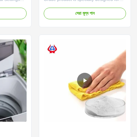
se) Mining
the mining industry, offering high-quality
lymer derived
performance and reliability for various
সেরা মূল্য পান
ormulated to
applications within this sector. This white
of mining
powder product is known for its superior
 product
characteristics and exceptional properties
that make it ...