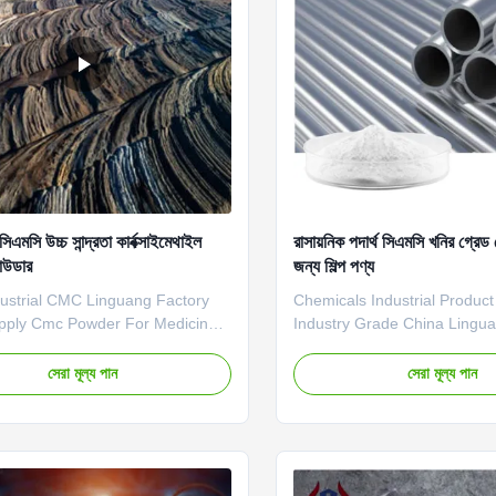
িএমসি উচ্চ সান্দ্রতা কার্বক্সাইমেথাইল
রাসায়নিক পদার্থ সিএমসি খনির গ্রেড
াউডার
জন্য শিল্প পণ্য
dustrial CMC Linguang Factory
Chemicals Industrial Produc
upply Cmc Powder For Medicine
Industry Grade China Ling
t description High quality grade
Powder 1. Product descriptio
thyl cellulose sodium,
grade carboxymethyl cellulo
সেরা মূল্য পান
সেরা মূল্য পান
 price in Chinese factories
wholesale price in Chinese f
haracteristics and good film-
roperties *Biodegradable
istics *CMC mainly takes effects