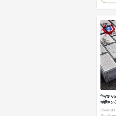
Dongying
the Yello
tech Indu
central ci
পিএইচ ৭-৯ 
সর্বাধিক ১০
Product 
Grade pro