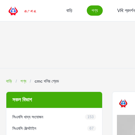
বাড়ি
পণ্য
VR প্রদর্শন
বাড়ি
/
পণ্য
/
cmc খনির গ্রেড
সকল বিভাগ
সিএমসি খাদ্য সংযোজন
153
সিএমসি টেক্সটাইল
67