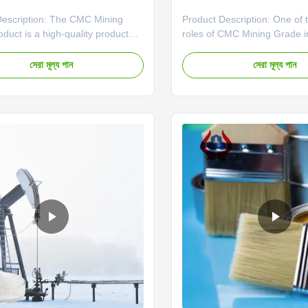
Description: The CMC Mining
Product Description: One of 
duct is a high-quality product
roles of CMC Mining Grade i
specifically for the mining
company's competitiveness is 
 With a minimum purity of 95%,
improve ore processing effic
সেরা মূল্য পান
সেরা মূল্য পান
uct ensures top performance in
the beneficiation process, w
ining applications. The product
minerals are separated from
ied as Mining Grade, indicating its
can act as a dispersant. Min
for ...
CMC [...