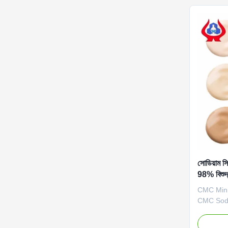
সোডিয়াম সি
98% বিশুদ
CMC Mini
CMC Sodi
Dongying
Technolog