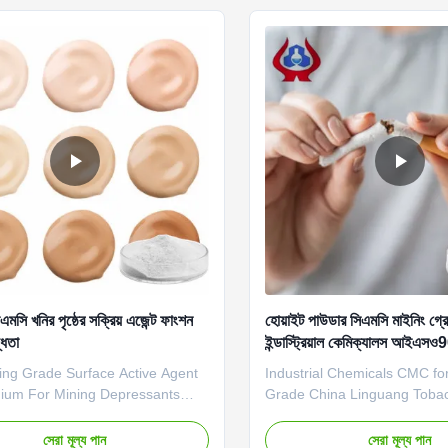
*Biodegradable characterist
mainly ...
এমসি খনির পৃষ্ঠের সক্রিয় এজেন্ট ফাংশন
হোয়াইট পাউডার সিএমসি মাইনিং গ্রেড
্ধতা
ইন্ডাস্ট্রিয়াল কেমিক্যালস আইএস
ng Grade Surface Active Agent
Industrial Chemicals CMC f
um For Mining Depressants
Grade China Linguang Tob
 Linguang New Materials
Medicine Powder 1. Product 
y Co., Ltd. is located in
High quality grade carboxym
সেরা মূল্য পান
সেরা মূল্য পান