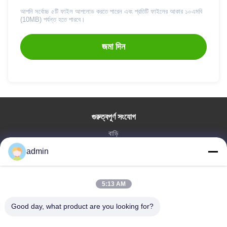
আপনি সর্বোচ্চ ৫টি ফাইল আপলোড করতে পারেন এবং প্রতিটি ফাইলের আকার ১০এমবি
(10MB) পর্যন্ত হতে পারবে।
জমা দিন
গুরুত্বপূর্ণ সংযোগ
বাড়ি
পণ্য
admin
VR প্রদর্শন
আমাদের সম্পর্কে
5:13 AM
কারখানা ভ্রমণ
মান নিয়ন্ত্রণ
Good day, what product are you looking for?
আমাদের সাথে যোগাযোগ করুন