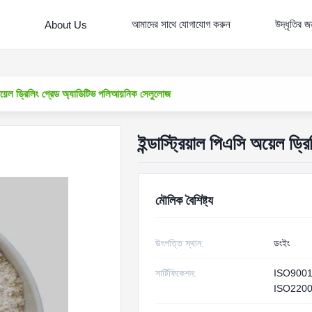
আমাদের সাথে যোগাযোগ করুন
উদ্ধৃতির 
About Us
ি অয়েল ড্রিলিং গ্রেড অ্যাডিটিভ পলিআয়নিক সেলুলোজ
ইন্ডাস্ট্রিয়াল পিএসি অয়েল 
মৌলিক বৈশিষ্ট্য
উৎপত্তি স্থান:
ডংইং
সার্টিফিকেশন:
ISO900
ISO220