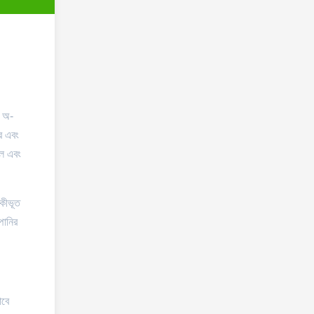
ং অ-
রে এবং
লে এবং
একীভূত
পানির
াবে