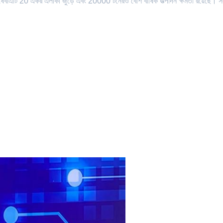
বাএটি 20 একর এলাকা জুড়ে এবং 20000 টনেরও বেশি বার্ষিক উত্পাদন ক্ষমতা রয়েছে। সং
।