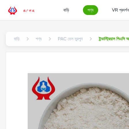
বাড়ি
পণ্য
VR প্রদর্শন
বাড়ি
পণ্য
PAC তেল তুরপুন
ইন্ডাস্ট্রিয়াল পিএস