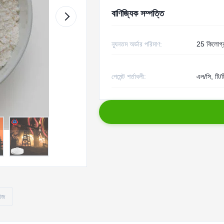
বাণিজ্যিক সম্পত্তি
ন্যূনতম অর্ডার পরিমাণ:
25 কিলোগ্
পেমেন্ট শর্তাবলী:
এল/সি, টি/ট
োজ