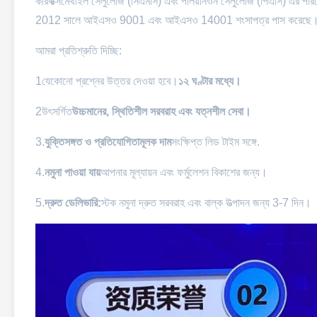
কারবক্সিমেথাইল সেলুলোজ (সিএমসি) এবং পলিয়নিওন সেলুলোজ (পিএসি) এর পরিষে
2012 সালে আইএসও 9001 এবং আইএসও 14001 শংসাপত্র পাস করেছে
আমরা প্রতিশ্রুতি দিচ্ছি:
1যেকোনো প্রশ্নের উত্তর দেওয়া হবে।
১২ ঘণ্টার মধ্যে।
2উৎসর্গিত
উচ্চমানের, স্থিতিশীল সরবরাহ এবং যত্নশীল সেবা।
3.
যুক্তিসঙ্গত ও প্রতিযোগিতামূলক দাম
সংক্ষিপ্ত লিড টাইম সঙ্গে.
4.
নমুনা পাওয়া যায়
আপনার মূল্যায়ন এবং ফর্মুলেশন বিকাশের জন্য।
5.
দ্রুত ডেলিভারি:
স্টক নমুনা দ্রুত সরবরাহ এবং বাল্ক উত্পাদন জন্য 3-7 দিন।