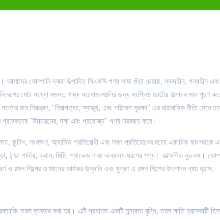
 আমাদের কোম্পানি দ্বারা উত্পাদিত সিএমসি পণ্য সাদা গুঁড়া চেহারা, স্বাদহীন, গন্ধহীন এব
নিবেশের মোট সংখ্যা সমস্ত খাদ্য সংযোজনগুলির জন্য সংশ্লিষ্ট জাতীয় উত্পাদন মান পূরণ ক
ের মান নিয়ন্ত্রণ, "নিরাপত্তা, স্বাস্থ্য, এবং পরিবেশ সুরক্ষা" এর ধারাবাহিক নীতি মেনে চ
বে গ্রাহকদের "উচ্চমানের, দক্ষ এবং প্রযোজ্য" পণ্য সরবরাহ করে।
িশীলতা, ফুফিং, সংরক্ষণ, অ্যাসিড প্রতিরোধী এবং লবণ প্রতিরোধের মতো একাধিক ফাংশনকে 
 ঠান্ডা পানীয়, ক্যান, মিষ্টি, প্যাকেজ এবং অন্যান্য ধরণের পণ্য। তাত্ক্ষণিক নুডলস। কোম্
ণ ও রঙ্গন শিল্পের গুণমানের কার্যকর উন্নতি এবং মুদ্রণ ও রঙ্গন শিল্পের উৎপাদন ব্যয় হ্রাস.
চারিং তরল ব্যবহার করা হয়। এটি প্রধানত একটি সান্দ্রতা বৃদ্ধি, তরল ক্ষতি হ্রাসকারী হিস