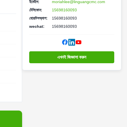
ইমেইল:
moriahlee@linguangcmc.com
টেলিফোন:
15698160093
হোয়াটসঅ্যাপ:
15698160093
wechat:
15698160093
এখনই জিজ্ঞাসা করুন