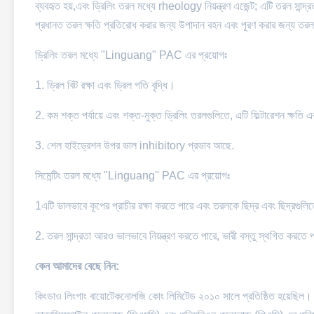
ব্যবহৃত হয়,এবং ড্রিলিং তরল মধ্যে rheology নিয়ন্ত্রণ এজেন্ট; এটি তরল সান্দ্রত
প্রধানত তরল ক্ষতি প্রতিরোধ করার জন্য উপাদান বহন এবং পূরণ করার জন্য তরল ক
ড্রিলিং তরল মধ্যে "Linguang" PAC এর প্রয়োগঃ
1. ড্রিল বিট রক্ষা এবং ড্রিল গতি বৃদ্ধি।
2. কম শক্ত পর্যায়ে এবং শক্ত-মুক্ত ড্রিলিং তরলগুলিতে, এটি ফিল্টারেশন ক্ষ
3. শেল হাইড্রেশন উপর ভাল inhibitory প্রভাব আছে.
সিমেন্টিং তরল মধ্যে "Linguang" PAC এর প্রয়োগঃ
1এটি ভালভাবে কূপের প্রাচীর রক্ষা করতে পারে এবং তরলকে ছিদ্র এবং ছিদ্রগুলি
2. তরল সান্দ্রতা আরও ভালভাবে নিয়ন্ত্রণ করতে পারে, ভারী বস্তু স্থগিত করত
কেন আমাদের বেছে নিন:
কিংডাও লিংগাং বায়োটেকনোলজি কোং লিমিটেড ২০১০ সালে প্রতিষ্ঠিত হয়েছিল। এ