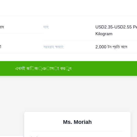
রাম
দাম:
USD2.35-USD2.55 P
Kilogram
ি
সরবরাহ ক্ষমতা:
2,000 টন প্রতি মাসে
এ
খ
ন
ই
জ
ি
জ
্
ঞ
া
স
া
ক
র
ু
ন
Ms. Moriah