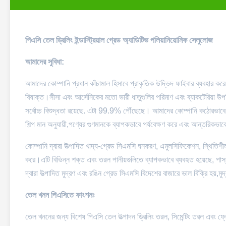
পিএসি তেল ড্রিলিং ইন্ডাস্ট্রিয়াল গ্রেড অ্যাডিটিভ পলিয়ানিয়োনিক সেলুলোজ
আমাদের সুবিধা:
আমাদের কোম্পানি প্রধান কাঁচামাল হিসাবে প্রাকৃতিক উদ্ভিদ ফাইবার ব্যবহার করে।
বিষাক্ত।সীসা এবং আর্সেনিকের মতো ভারী ধাতুগুলির পরিমাণ এবং ব্যাকটেরিয়া উপ
সর্বোচ্চ বিশুদ্ধতা রয়েছে. এটা 99.9% পৌঁছেছে। আমাদের কোম্পানি কঠোরভাবে পণ্য
শিল্প মান অনুযায়ী,পণ্যের গুণমানকে ব্যাপকভাবে পর্যবেক্ষণ করে এবং আন্তরিকভা
কোম্পানি দ্বারা উত্পাদিত খাদ্য-গ্রেড সিএমসি ঘনকরণ, এমুলসিফিকেশন, স্থিত
করে।এটি বিভিন্ন শক্ত এবং তরল পানীয়গুলিতে ব্যাপকভাবে ব্যবহৃত হয়েছে, পাস্তা,
দ্বারা উত্পাদিত মুদ্রণ এবং রঙিন গ্রেড সিএমসি বিদেশের বাজারে ভাল বিক্রি হয়,মুদ্র
তেল খনন পিএসিতে ফাংশনঃ
তেল খননের জন্য বিশেষ পিএসি তেল উত্পাদন ড্রিলিং তরল, সিমেন্টিং তরল এবং ফ্রেক