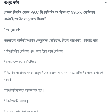
পণ্যের বর্ণনা
পেট্রল ড্রিলিং গ্রেড PAC সিএমসি লিংগাং বিশুদ্ধতা 99.5% সোডিয়াম
কার্বক্সাইমেথাইল সেলুলোজ সিএমসি
1পণ্যের বর্ণনা
উচ্চমানের কার্বক্সাইমথাইল সেলুলোজ সোডিয়াম, চীনের কারখানায় পাইকারি দাম
* স্থিতিশীল বৈশিষ্ট্য এবং ভাল ফিল্ম গঠন বৈশিষ্ট্য
*বায়োডেগ্রেডেবল বৈশিষ্ট্য
*সিএমসি প্রধানত ঘনক, এমুলসিফায়ার এবং সাসপেনশন এজেন্টগুলির প্রভাব গ্রহণ
করে।
*অর্থনৈতিকভাবে লাভজনক হবে।
* দীর্ঘমেয়াদী সঞ্চয়।
* সামান্য পরিমাণে জেল কণা।