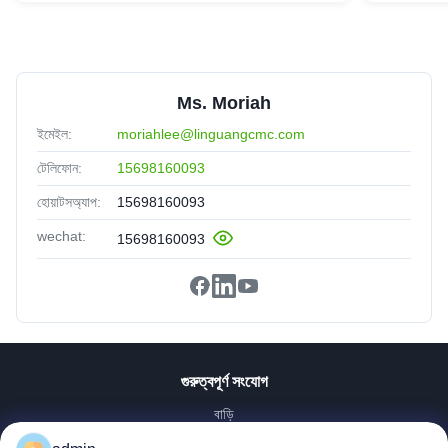
Ms. Moriah
ইমেইল:
moriahlee@linguangcmc.com
টেলিফোন:
15698160093
হোয়াটসঅ্যাপ:
15698160093
wechat:
15698160093
গুরুত্বপূর্ণ সংযোগ
বাড়ি
পণ্য