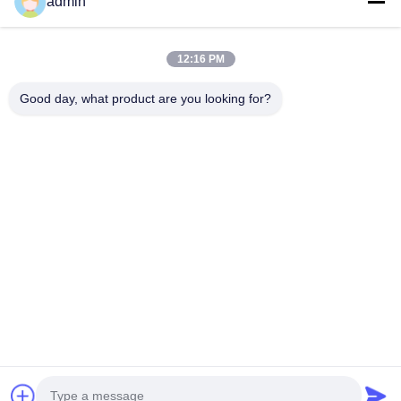
admin
VR প্রদর্শন
আমাদের সম্পর্কে
12:16 PM
কারখানা ভ্রমণ
মান নিয়ন্ত্রণ
Good day, what product are you looking for?
আমাদের সাথে যোগাযোগ করুন
উদ্ধৃতির জন্য আবেদন
খবর
Dongying Linguang New Material Technology Co., Ltd.
86-532-132101-34683
topsales@linguangcmc.com
আমাদের অনুসরণ করো
© 2026 Dongying Linguang New Material Technology Co., Ltd.. All Rights
Reserved.