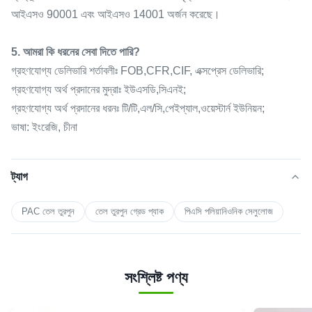
আইএসও 90001 এবং আইএসও 14001 অর্জন করেছে।
5. আমরা কি ধরনের সেবা দিতে পারি?
গ্রহণযোগ্য ডেলিভারি শর্তাবলীঃ FOB,CFR,CIF, এক্সপ্রেস ডেলিভারি;
গ্রহণযোগ্য অর্থ প্রদানের মুদ্রাঃ ইউএসডি,সিএনই;
গ্রহণযোগ্য অর্থ প্রদানের ধরনঃ টি/টি,এল/সি,পেইপ্যাল,ওয়েস্টার্ন ইউনিয়ন;
ভাষা: ইংরেজি, চীনা
ট্যাগ
PAC তেল তুরপুন
তেল তুরপুন গ্রেড প্যাক
পিএসি পলিয়ানিওনিক সেলুলোজ
সংশ্লিষ্ট পণ্য