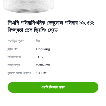
পিএসি পলিয়ানিওনিক সেলুলোজ পলিমার ৯৯.৫%
বিশুদ্ধতা তেল ড্রিলিং গ্রেড
উৎপত্তি স্থান:
চীন
ব্র্যান্ড নাম:
Linguang
সার্টিফিকেশন:
TDS
মডেল নম্বর:
পিএসি-এলভি
ন্যূনতম অর্ডার পরিমাণ:
1000টন
এখনই জিজ্ঞাসা করুন