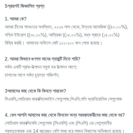
5প্রায়শই জিজ্ঞাসিত প্রশ্ন
1. আমরা কে?
আমরা চীনের শানডংয়ে অবস্থিত, ২০১৬ সাল থেকে, উত্তর আমেরিকা ((৪০.০০%),
পশ্চিম ইউরোপ ((৩০.০০%), আফ্রিকা ((১৫.০০%), মধ্য প্রাচ্য (১৫.০০%)
বিক্রি করছি। আমাদের অফিসে মোট ১০১-২০০ জন লোক রয়েছে।
2. আমরা কিভাবে গুণগত মানের গ্যারান্টি দিতে পারি?
সর্বদা একটি প্রাক-উত্পাদন নমুনা ভর উত্পাদন আগে;
চালানের আগে সর্বদা চূড়ান্ত পরিদর্শন;
3আমাদের কাছ থেকে কি কিনতে পারবেন?
সিএমসি,সোডিয়াম কারবক্সিমেথাইল সেলুলোজ,পিএসি,পলি অ্যানিয়োনিক সেলুলোজ
4. কেন আপনি আমাদের কাছ থেকে কিনবেন অন্য সরবরাহকারীদের কাছ থেকে নয়?
সোডিয়াম কারবক্সিমেথি সেলুলোজ (সিএমসি) এবং (পিএসি) এর নেতৃস্থানীয়
প্রস্তুতকারক এবং 14 বছরেরও বেশি সময় ধরে সমৃদ্ধ বিকাশের অভিজ্ঞতা রয়েছে।