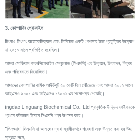
3. কোম্পানির প্রোফাইল
চিংদাও লিংগাং বায়োকেমিক্যাল কোং লিমিটেড একটি পেশাদার উচ্চ প্রযুক্তির উদ্যোগ
যা ২০১০ সালে প্রতিষ্ঠিত হয়েছিল।
আমরা সোডিয়াম কারবক্সিমেথাইল সেলুলোজ (সিএমসি) এর উন্নয়ন, উৎপাদন, বিক্রয়
এবং পরিষেবাতে নিয়োজিত।
আমাদের কোম্পানির বার্ষিক আউটপুট ২০ কেটি টনে পৌঁছেছে এবং আমরা ২০১২ সালে
আইএসও ৯০০১ এবং আইএসও ১৪০০১ এর শংসাপত্র পেয়েছি।
ingdao Linguang Biochemical Co., Ltd প্রাকৃতিক উদ্ভিদ ফাইবারকে
প্রধান কাঁচামাল হিসাবে সিএমসি পণ্য উত্পাদন করে।
"লিনগুয়াং" সিএমসি যা আমাদের দ্বারা স্বাধীনভাবে গবেষণা এবং উন্নত করা হয় উচ্চ
সান্দ্রতা সঙ্গে,