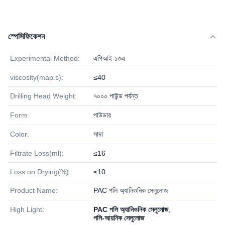
স্পেসিফিকেশন
Experimental Method:
এপিআই-১৩এ
viscosity(map.s):
≤40
Drilling Head Weight:
৭০০০ পাউন্ড পর্যন্ত
Form:
পাউডার
Color:
সাদা
Filtrate Loss(ml):
≤16
Loss on Drying(%):
≤10
Product Name:
PAC পলি অ্যানিওনিক সেলুলোজ
High Light:
PAC পলি অ্যানিওনিক সেলুলোজ
,
পলি-আয়নিক সেলুলোজ