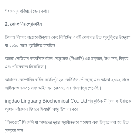
* সামান্য পরিমাণে জেল কণা।
2. কোম্পানির প্রোফাইল
চিংদাও লিংগাং বায়োকেমিক্যাল কোং লিমিটেড একটি পেশাদার উচ্চ প্রযুক্তির উদ্যোগ
যা ২০১০ সালে প্রতিষ্ঠিত হয়েছিল।
আমরা সোডিয়াম কারবক্সিমেথাইল সেলুলোজ (সিএমসি) এর উন্নয়ন, উৎপাদন, বিক্রয়
এবং পরিষেবাতে নিয়োজিত।
আমাদের কোম্পানির বার্ষিক আউটপুট ২০ কেটি টনে পৌঁছেছে এবং আমরা ২০১২ সালে
আইএসও ৯০০১ এবং আইএসও ১৪০০১ এর শংসাপত্র পেয়েছি।
ingdao Linguang Biochemical Co., Ltd প্রাকৃতিক উদ্ভিদ ফাইবারকে
প্রধান কাঁচামাল হিসাবে সিএমসি পণ্য উত্পাদন করে।
"লিনগুয়াং" সিএমসি যা আমাদের দ্বারা স্বাধীনভাবে গবেষণা এবং উন্নত করা হয় উচ্চ
সান্দ্রতা সঙ্গে,