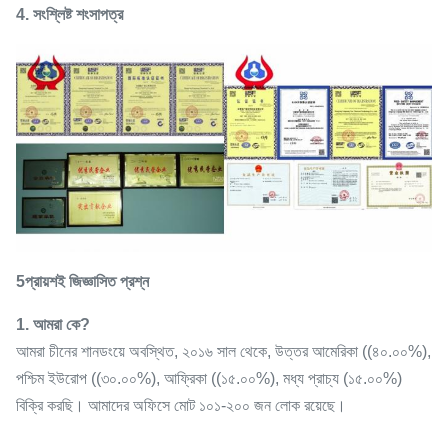
4.
সংশ্লিষ্ট শংসাপত্র
5প্রায়শই জিজ্ঞাসিত প্রশ্ন
1. আমরা কে?
আমরা চীনের শানডংয়ে অবস্থিত, ২০১৬ সাল থেকে, উত্তর আমেরিকা ((৪০.০০%),
পশ্চিম ইউরোপ ((৩০.০০%), আফ্রিকা ((১৫.০০%), মধ্য প্রাচ্য (১৫.০০%)
বিক্রি করছি। আমাদের অফিসে মোট ১০১-২০০ জন লোক রয়েছে।