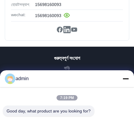
হোয়াটসঅ্যাপ:
15698160093
wechat:
15698160093
গুরুত্বপূর্ণ সংযোগ
বাড়ি
পণ্য
admin
VR প্রদর্শন
আমাদের সম্পর্কে
7:19 PM
কারখানা ভ্রমণ
মান নিয়ন্ত্রণ
Good day, what product are you looking for?
আমাদের সাথে যোগাযোগ করুন
উদ্ধৃতির জন্য আবেদন
খবর