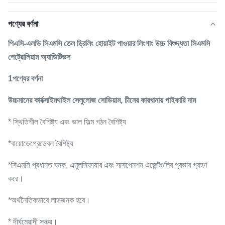
পণ্যের বর্ণনা
পিএসি-এলভি সিএমসি তেল ড্রিলিং হোয়াইট পাওয়ার লিংগাং উচ্চ বিশুদ্ধতা সিএমসি
পেট্রোলিয়াম অ্যাডিটিভস
1পণ্যের বর্ণনা
উচ্চমানের কার্বক্সাইমথাইল সেলুলোজ সোডিয়াম, চীনের কারখানায় পাইকারি দাম
* স্থিতিশীল বৈশিষ্ট্য এবং ভাল ফিল্ম গঠন বৈশিষ্ট্য
*বায়োডেগ্রেডেবল বৈশিষ্ট্য
*সিএমসি প্রধানত ঘনক, এমুলসিফায়ার এবং সাসপেনশন এজেন্টগুলির প্রভাব গ্রহণ
করে।
*অর্থনৈতিকভাবে লাভজনক হবে।
* দীর্ঘমেয়াদী সঞ্চয়।