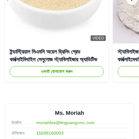
VIDEO
ইন্ডাস্ট্রিয়াল সিএমসি অয়েল ড্রিলিং গ্রেড
স্ট্যাবিলাইজ
কার্বক্সাইমিথাইল সেলুলোজ স্ট্যাবিলাইজার অ্যাডিটিভ
কার্বক্সাই
এখনই যোগাযোগ করুন
Ms. Moriah
ইমেইল:
moriahlee@linguangcmc.com
টেলিফোন:
15698160093