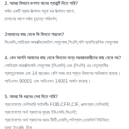
2. আমরা কিভাবে গুণগত মানের গ্যারান্টি দিতে পারি?
সর্বদা একটি প্রাক-উত্পাদন নমুনা ভর উত্পাদন আগে;
চালানের আগে সর্বদা চূড়ান্ত পরিদর্শন;
3আমাদের কাছ থেকে কি কিনতে পারবেন?
সিএমসি,সোডিয়াম কারবক্সিমেথাইল সেলুলোজ,পিএসি,পলি অ্যানিয়োনিক সেলুলোজ
4. কেন আপনি আমাদের কাছ থেকে কিনবেন অন্য সরবরাহকারীদের কাছ থেকে নয়?
সোডিয়াম কারবক্সিমেথি সেলুলোজ (সিএমসি) এবং (পিএসি) এর নেতৃস্থানীয়
প্রস্তুতকারক এবং 14 বছরেরও বেশি সময় ধরে সমৃদ্ধ বিকাশের অভিজ্ঞতা রয়েছে।
আইএসও 90001 এবং আইএসও 14001 অর্জন করেছে।
5. আমরা কি ধরনের সেবা দিতে পারি?
গ্রহণযোগ্য ডেলিভারি শর্তাবলীঃ FOB,CFR,CIF, এক্সপ্রেস ডেলিভারি;
গ্রহণযোগ্য অর্থ প্রদানের মুদ্রাঃ ইউএসডি,সিএনই;
গ্রহণযোগ্য অর্থ প্রদানের ধরনঃ টি/টি,এল/সি,পেইপ্যাল,ওয়েস্টার্ন ইউনিয়ন;
ভাষা: ইংরেজি, চীনা