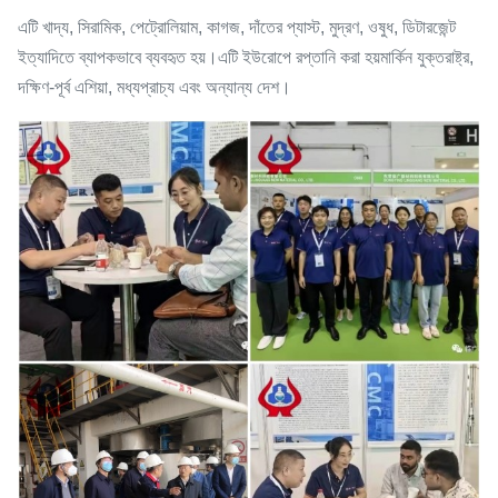
এটি খাদ্য, সিরামিক, পেট্রোলিয়াম, কাগজ, দাঁতের প্যাস্ট, মুদ্রণ, ওষুধ, ডিটারজেন্ট
ইত্যাদিতে ব্যাপকভাবে ব্যবহৃত হয়।এটি ইউরোপে রপ্তানি করা হয়মার্কিন যুক্তরাষ্ট্র,
দক্ষিণ-পূর্ব এশিয়া, মধ্যপ্রাচ্য এবং অন্যান্য দেশ।