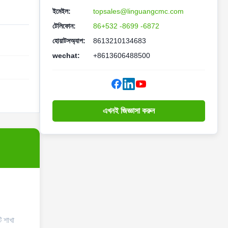
ইমেইল:
topsales@linguangcmc.com
টেলিফোন:
86+532 -8699 -6872
হোয়াটসঅ্যাপ:
8613210134683
wechat:
+8613606488500
এখনই জিজ্ঞাসা করুন
ি শাখা