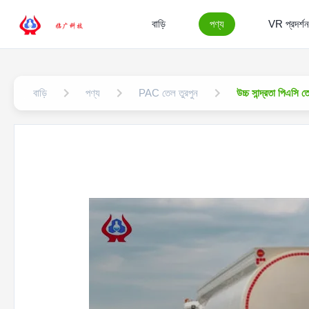
বাড়ি
পণ্য
VR প্রদর্শন
বাড়ি
পণ্য
PAC তেল তুরপুন
উচ্চ সান্দ্রতা পিএ