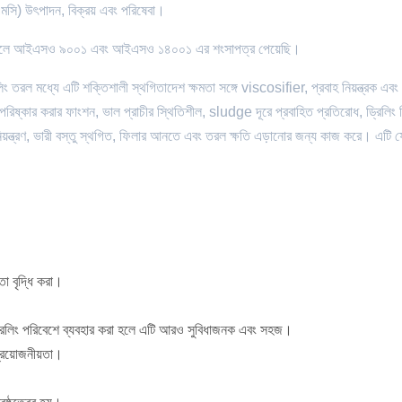
মসি) উৎপাদন, বিক্রয় এবং পরিষেবা।
২ সালে আইএসও ৯০০১ এবং আইএসও ১৪০০১ এর শংসাপত্র পেয়েছি।
 তরল মধ্যে এটি শক্তিশালী স্থগিতাদেশ ক্ষমতা সঙ্গে viscosifier, প্রবাহ নিয়ন্ত্রক এবং 
িষ্কার করার ফাংশন, ভাল প্রাচীর স্থিতিশীল, sludge দূরে প্রবাহিত প্রতিরোধ, ড্রিলিং বি
িয়ন্ত্রণ, ভারী বস্তু স্থগিত, ফিলার আনতে এবং তরল ক্ষতি এড়ানোর জন্য কাজ করে। এটি ফ
তা বৃদ্ধি করা।
 ড্রিলিং পরিবেশে ব্যবহার করা হলে এটি আরও সুবিধাজনক এবং সহজ।
প্রয়োজনীয়তা।