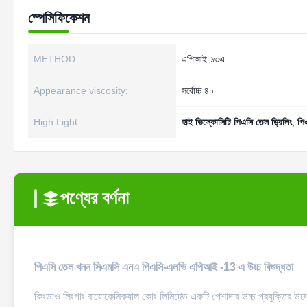
স্পেসিফিকেশন
METHOD:
এপিআই-১৩এ
Appearance viscosity:
সর্বোচ্চ ৪০
High Light:
হাই ভিস্কোসিটি পিএসি তেল ড্রিলিং
,
পি
পণ্যের বর্ণনা
পিএসি তেল খনন সিএমসি এনএ পিএসি-এলভি এপিআই -13 এ উচ্চ বিশুদ্ধতা
কিংডাও লিংগাং বায়োকেমিক্যাল কোং লিমিটেড একটি পেশাদার উচ্চ প্রযুক্তির উ