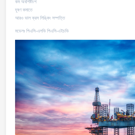
কম অবশিষ্টাংশ
দূষণ কমাতে
আরও ভাল ক্রস লিঙ্কিং সম্পত্তি
মডেলঃ পিএসি-এলভি পিএসি-এইচভি