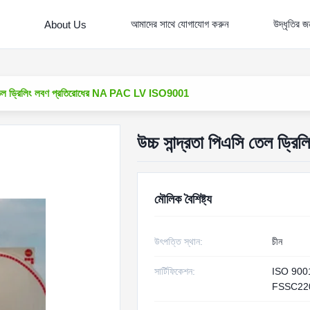
আমাদের সাথে যোগাযোগ করুন
উদ্ধৃতির 
About Us
সি তেল ড্রিলিং লবণ প্রতিরোধের NA PAC LV ISO9001
উচ্চ সান্দ্রতা পিএসি তেল 
মৌলিক বৈশিষ্ট্য
উৎপত্তি স্থান:
চীন
সার্টিফিকেশন:
ISO 900
FSSC22