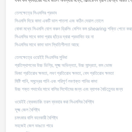
যখন কম ব্যবহারের সাথে জটিল অবস্থার মধ্যে, ফিল্টারেশন হ্রাস বৈশিষ্ট্য আরও শ্র
তেলক্ষেত্রে সিএমসির প্রভাব
সিএমসি দিয়ে কাদা একটি ভাল পাতলা এবং কঠিন দেয়াল তোলে
বোকা মধ্যে সিএমসি যোগ করুন ড্রিলিং মেশিন কম shearing শক্তি পেতে কর
সিএমসির সাথে কাদা প্রায় ছাঁচের দ্বারা প্রভাবিত হয় না
সিএমসির সাথে কাদা ভাল স্থিতিশীলতা আছে
তেলক্ষেত্রে ওয়েইই সিএমসির সুবিধা
প্রতিস্থাপনের উচ্চ ডিগ্রি, সূক্ষ্ম অভিন্নতা, উচ্চ সান্দ্রতা, কম ডোজ
ভিজা প্রতিরোধ ক্ষমতা, লবণ প্রতিরোধ ক্ষমতা, বেস প্রতিরোধ ক্ষমতা
মিষ্টি পানি, সমুদ্রের পানি এবং পরিপূর্ণ লবণাক্ত পানির কাদা
উচ্চ শক্ত পদার্থের সাথে বালির সিস্টেমের জন্য এবং ব্যাপক বৈচিত্র্যের জন্য
ওয়েইই ফ্রেকচারিং তরল ব্যবহার করা সিএমসির বৈশিষ্ট্য
সূক্ষ্ম জেল বৈশিষ্ট্য
চমৎকার বালি বহনকারী বৈশিষ্ট্য
সহজেই জেল ভাঙতে পারে