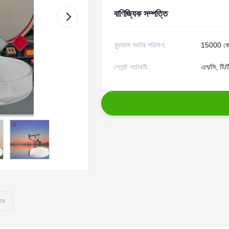
বাণিজ্যিক সম্পত্তি
ন্যূনতম অর্ডার পরিমাণ:
15000 কে
পেমেন্ট শর্তাবলী:
এল/সি, টি/ট
োজ