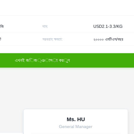
জি
দাম:
USD2.1-3.3/KG
ি
সরবরাহ ক্ষমতা:
২০০০০ এমটিএস/বছর
এ
খ
ন
ই
জ
ি
জ
্
ঞ
া
স
া
ক
র
ু
ন
Ms. HU
General Manager