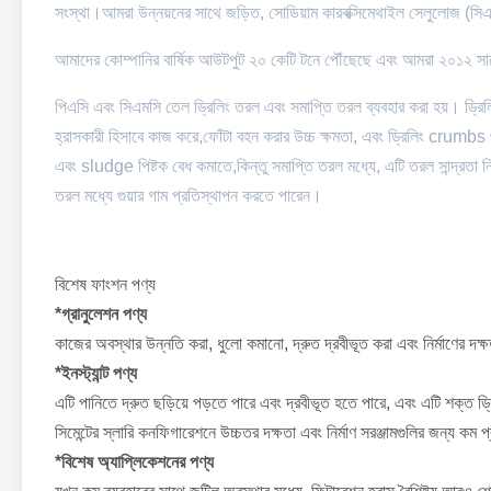
সংস্থা।আমরা উন্নয়নের সাথে জড়িত, সোডিয়াম কারবক্সিমেথাইল সেলুলোজ (সিএ
আমাদের কোম্পানির বার্ষিক আউটপুট ২০ কেটি টনে পৌঁছেছে এবং আমরা ২০১
পিএসি এবং সিএমসি তেল ড্রিলিং তরল এবং সমাপ্তি তরল ব্যবহার করা হয়। ড্রিলিং
হ্রাসকারী হিসাবে কাজ করে,ফোঁটা বহন করার উচ্চ ক্ষমতা, এবং ড্রিলিং crumbs পর
এবং sludge পিষ্টক বেধ কমাতে,কিন্তু সমাপ্তি তরল মধ্যে, এটি তরল সান্দ্রতা ন
তরল মধ্যে গুয়ার গাম প্রতিস্থাপন করতে পারেন।
বিশেষ ফাংশন পণ্য
*গ্রানুলেশন পণ্য
কাজের অবস্থার উন্নতি করা, ধুলো কমানো, দ্রুত দ্রবীভূত করা এবং নির্মাণের দক্ষ
*ইনস্ট্যান্ট পণ্য
এটি পানিতে দ্রুত ছড়িয়ে পড়তে পারে এবং দ্রবীভূত হতে পারে, এবং এটি শক্ত
সিমেন্টের স্লারি কনফিগারেশনে উচ্চতর দক্ষতা এবং নির্মাণ সরঞ্জামগুলির জন্য কম 
*বিশেষ অ্যাপ্লিকেশনের পণ্য