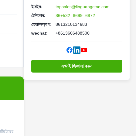
ইমেইল:
topsales@linguangcmc.com
টেলিফোন:
86+532 -8699 -6872
হোয়াটসঅ্যাপ:
8613210134683
wechat:
+8613606488500
এখনই জিজ্ঞাসা করুন
লিমিটেডের