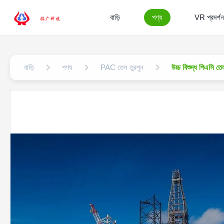
বাড়ি
পণ্য
VR প্রদর্শন
বাড়ি
পণ্য
PAC তেল তুরপুন
উচ্চ বিশুদ্ধ পিএসি ত