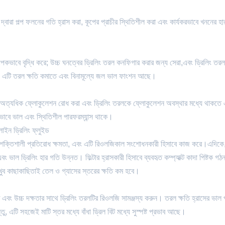
 দ্বারা পল্প ফলনের গতি হ্রাস করা, কূপের প্রাচীর স্থিতিশীল করা এবং কার্যকরভাবে খননের হার 
াপকভাবে বৃদ্ধি করে; উচ্চ ঘনত্বের ড্রিলিং তরল কনফিগার করার জন্য সেরা,এবং ড্রিলিং তরল
 গঠন। এটি তরল ক্ষতি কমাতে এবং বিনামূল্যে জল ভাল ফাংশন আছে।
রানুলের অত্যধিক ফ্লোকুলেশন রোধ করা এবং ড্রিলিং তরলকে ফ্লোকুলেশন অবস্থার মধ্যে থাকতে
থভাবে ভাল এবং স্থিতিশীল পারফরম্যান্স থাকে।
ালাইন ড্রিলিং ফ্লুইড
যে শক্তিশালী প্রতিরোধ ক্ষমতা, এবং এটি রিওলজিকাল সংশোধনকারী হিসাবে কাজ করে।এদিকে
ভাল ড্রিলিং হার গতি উন্নত। ফিল্টার হ্রাসকারী হিসাবে ব্যবহৃত কম্প্যাক্ট কাদা পিষ্টক গঠ
ানি খুব কাছাকাছিতাই তেল ও গ্যাসের স্তরের ক্ষতি কম হবে।
 এবং উচ্চ দক্ষতার সাথে ড্রিলিং তরলটির রিওলজি সামঞ্জস্য করুন। তরল ক্ষতি হ্রাসের ভাল 
, এটি সহজেই মাটি স্তর মধ্যে বাঁধা ড্রিল বিট মধ্যে সুস্পষ্ট প্রভাব আছে।