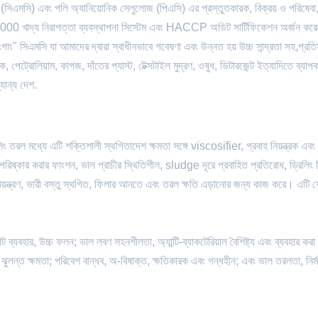
(সিএমসি) এবং পলি অ্যানিয়োনিক সেলুলোজ (পিএসি) এর প্রস্তুতকারক, বিক্রয় ও পরিষেবা
খাদ্য নিরাপত্তা ব্যবস্থাপনা সিস্টেম এবং HACCP অডিট সার্টিফিকেশন অর্জন কর
ংগাং" সিএমসি যা আমাদের দ্বারা স্বাধীনভাবে গবেষণা এবং উন্নত হয় উচ্চ সান্দ্রতা সহ,প্রত
মিক, পেট্রোলিয়াম, কাগজ, দাঁতের প্যাস্ট, টেক্সটাইল মুদ্রণ, ওষুধ, ডিটারজেন্ট ইত্যাদিতে ব্যা
্যান্য দেশ.
 তরল মধ্যে এটি শক্তিশালী স্থগিতাদেশ ক্ষমতা সঙ্গে viscosifier, প্রবাহ নিয়ন্ত্রক এবং 
িষ্কার করার ফাংশন, ভাল প্রাচীর স্থিতিশীল, sludge দূরে প্রবাহিত প্রতিরোধ, ড্রিলিং বি
িয়ন্ত্রণ, ভারী বস্তু স্থগিত, ফিলার আনতে এবং তরল ক্ষতি এড়ানোর জন্য কাজ করে। এটি ফ
যবহার, উচ্চ ফলন; ভাল লবণ সহনশীলতা, অ্যান্টি-ব্যাকটেরিয়াল বৈশিষ্ট্য এবং ব্যবহার করা
লী ঝুলন্ত ক্ষমতা; পরিবেশ বান্ধব, অ-বিষাক্ত, ক্ষতিকারক এবং গন্ধহীন; এবং ভাল তরলতা, নির্