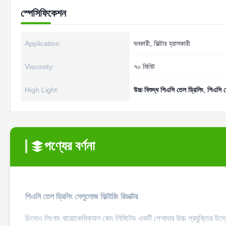
স্পেসিফিকেশন
Application:
ঘনকারী, ফিল্টার হ্রাসকারী
Viscosity:
৭০ মিনিট
High Light:
উচ্চ বিশুদ্ধ পিএসি তেল ড্রিলিং
,
পিএসি ত
পণ্যের বর্ণনা
পিএসি তেল ড্রিলিং সেলুলোজ ফিল্টারিং রিডাক্টর
চিংদাও লিংগাং বায়োকেমিক্যাল কোং লিমিটেড একটি পেশাদার উচ্চ প্রযুক্তির উদ্