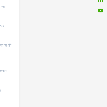
র কম
জায়
করা হয়এটি
 ফাটল
ি