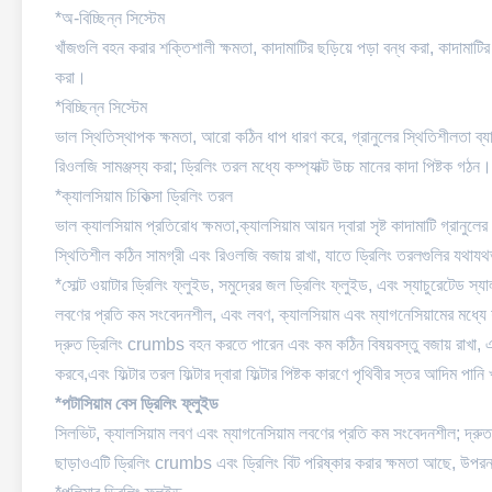
*অ-বিচ্ছিন্ন সিস্টেম
খাঁজগুলি বহন করার শক্তিশালী ক্ষমতা, কাদামাটির ছড়িয়ে পড়া বন্ধ করা, কাদামাটির
করা।
*বিচ্ছিন্ন সিস্টেম
ভাল স্থিতিস্থাপক ক্ষমতা, আরো কঠিন ধাপ ধারণ করে, গ্রানুলের স্থিতিশীলতা ব্য
রিওলজি সামঞ্জস্য করা; ড্রিলিং তরল মধ্যে কম্প্যাক্ট উচ্চ মানের কাদা পিষ্টক
*ক্যালসিয়াম চিকিত্সা ড্রিলিং তরল
ভাল ক্যালসিয়াম প্রতিরোধ ক্ষমতা,ক্যালসিয়াম আয়ন দ্বারা সৃষ্ট কাদামাটি গ্
স্থিতিশীল কঠিন সামগ্রী এবং রিওলজি বজায় রাখা, যাতে ড্রিলিং তরলগুলির যথায
*সোল্ট ওয়াটার ড্রিলিং ফ্লুইড, সমুদ্রের জল ড্রিলিং ফ্লুইড, এবং স্যাচুরেটেড স্য
লবণের প্রতি কম সংবেদনশীল, এবং লবণ, ক্যালসিয়াম এবং ম্যাগনেসিয়ামের মধ্
দ্রুত ড্রিলিং crumbs বহন করতে পারেন এবং কম কঠিন বিষয়বস্তু বজায় রাখা, এবং 
করবে,এবং ফিল্টার তরল ফিল্টার দ্বারা ফিল্টার পিষ্টক কারণে পৃথিবীর স্তর আদিম প
*পটাসিয়াম বেস ড্রিলিং ফ্লুইড
সিলভিট, ক্যালসিয়াম লবণ এবং ম্যাগনেসিয়াম লবণের প্রতি কম সংবেদনশীল; দ্রুত
ছাড়াওএটি ড্রিলিং crumbs এবং ড্রিলিং বিট পরিষ্কার করার ক্ষমতা আছে, উপরন্তু