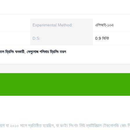
Experimental Method:
এপিআই-১৩এ
D.S:
0.9 মিনিট
েল ড্রিলিং ঘনকারী
,
সেলুলোজ পলিমার ড্রিলিং তরল
যোগ যা ২০১০ সালে প্রতিষ্ঠিত হয়েছিল, যা ডংইং লিংগাং নিউ ম্যাটারিয়াল টেকনোলজি কোং 