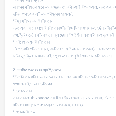
*পলিমার ড্রিলিং ফ্লুইড
অন্যান্য পলিমারের সাথে ভাল সামঞ্জস্যতা, শক্তিশালী স্থির ক্ষমতা, দ্রুত এবং দক
ছড়িয়ে থাকা,এবং এটি ভাল পরিস্রাবণ হ্রাসকারী.
*নিম্ন সলিড ফেজ ড্রিলিং তরল
দ্রুত এবং দক্ষতার সাথে ড্রিলিং তরলগুলির রিওলজি সামঞ্জস্য করা, দুর্দান্ত স্থিত
রাখা,ড্রিলিং রেটের গতি বাড়ানো, কূপ দেয়াল স্থিতিশীল, এবং পরিস্রাবণ হ্রাস
* পরিবেশ বান্ধব ড্রিলিং তরল
এই পণ্যগুলি পরিবেশ বান্ধব, অ-বিষাক্ত, ক্ষতিকারক এবং গন্ধহীন, বায়োডেগ্রেডেবল 
জটিল ভূতাত্ত্বিক অবস্থার চাহিদা পূরণ করে এবং কৃষি উৎপাদনের ক্ষতি করে না।
2, সমাপ্তি তরল মধ্যে অ্যাপ্লিকেশন
*সিমেন্টিং তরলগুলির তরলতা উন্নত করুন, এবং কম পরিস্রাবণ ক্ষতির সাথে উপয
মধ্যে প্রবাহিত তরল প্রতিরোধ.
* প্যাকড তরল
তরল তরলতা, thixotropy এবং স্থির স্থির সামঞ্জস্য। ভাল লবণ সহনশীলতা সম্
পরিষ্কার স্যালুনের প্যাকেজযুক্ত তরলে ব্যবহার করা হয়.
* ফ্রেকচারিং তরল