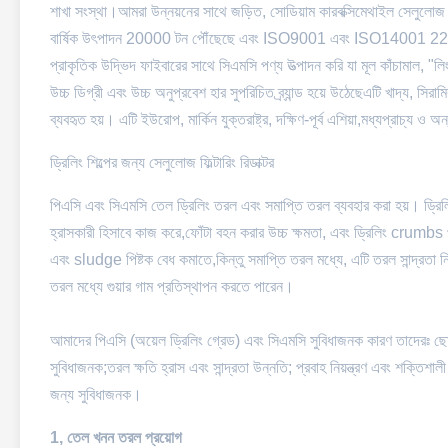
শাখা সংস্থা।আমরা উন্নয়নের সাথে জড়িত, সোডিয়াম কারবক্সিমেথাইল সেলুলোজ 
বার্ষিক উৎপাদন 20000 টন পৌঁছেছে এবং ISO9001 এবং ISO14001 22000 
প্রাকৃতিক উদ্ভিদ ফাইবারের সাথে সিএমসি পণ্য উত্পাদন করি যা মূল কাঁচামাল, "লি
উচ্চ ডিগ্রী এবং উচ্চ অনুপ্রবেশ হার সুপরিচিত ব্র্যান্ড হয়ে উঠেছেএটি খাদ্য, সিরা
ব্যবহৃত হয়। এটি ইউরোপ, মার্কিন যুক্তরাষ্ট্র, দক্ষিণ-পূর্ব এশিয়া,মধ্যপ্রাচ্য ও অন
ড্রিলিং শিল্পের জন্য সেলুলোজ ফিল্টারিং রিডাক্টর
পিএসি এবং সিএমসি তেল ড্রিলিং তরল এবং সমাপ্তি তরল ব্যবহার করা হয়। ড্রিলিং
হ্রাসকারী হিসাবে কাজ করে,ফোঁটা বহন করার উচ্চ ক্ষমতা, এবং ড্রিলিং crumbs পর
এবং sludge পিষ্টক বেধ কমাতে,কিন্তু সমাপ্তি তরল মধ্যে, এটি তরল সান্দ্রতা ন
তরল মধ্যে গুয়ার গাম প্রতিস্থাপন করতে পারেন।
আমাদের পিএসি (অয়েল ড্রিলিং গ্রেড) এবং সিএমসি সুবিধাজনক কারণ তাদেরঃ ছোট ব্
সুবিধাজনক;তরল ক্ষতি হ্রাস এবং সান্দ্রতা উন্নতি; প্রবাহ নিয়ন্ত্রণ এবং শক্তিশা
জন্য সুবিধাজনক।
1, তেল খনন তরল প্রয়োগ