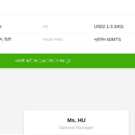
ি
দাম:
USD2.1-3.3/KG
ি, টি/টি
সরবরাহ ক্ষমতা:
প্রতিদিন 50MTS
এ
খ
ন
ই
জ
ি
জ
্
ঞ
া
স
া
ক
র
ু
ন
Ms. HU
General Manager