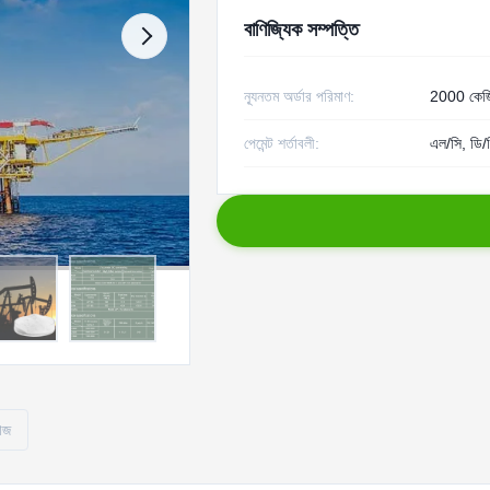
বাণিজ্যিক সম্পত্তি
ন্যূনতম অর্ডার পরিমাণ:
2000 কেজ
পেমেন্ট শর্তাবলী:
এল/সি, ডি/প
োজ