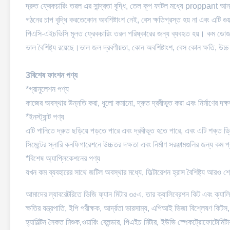
দ্রুত ফ্রেকচারিং তরল এর সান্দ্রতা বৃদ্ধি, তেল কূপ ফাটল মধ্যে proppant আনত
গঠনের চাপ বৃদ্ধি করতেকোন অবশিষ্টাংশ নেই, বেস ক্ষতিগ্রস্ত হয় না এবং এটি গু
পিএসি-এইচভিসি মূলত ফ্রেকচারিং তরল পরিষ্কারের জন্য ব্যবহৃত হয়। কম ডোজ ব
ভাল বৈশিষ্ট্য রয়েছে।ভাল জল দ্রবণীয়তা, কোন অবশিষ্টাংশ, বেস কোন ক্ষতি, উচ
3বিশেষ ফাংশন পণ্য
*গ্রানুলেশন পণ্য
কাজের অবস্থার উন্নতি করা, ধুলো কমানো, দ্রুত দ্রবীভূত করা এবং নির্মাণের দক্ষ
*ইনস্ট্যান্ট পণ্য
এটি পানিতে দ্রুত ছড়িয়ে পড়তে পারে এবং দ্রবীভূত হতে পারে, এবং এটি শক্ত
সিমেন্টের স্লারি কনফিগারেশনে উচ্চতর দক্ষতা এবং নির্মাণ সরঞ্জামগুলির জন্য কম 
*বিশেষ অ্যাপ্লিকেশনের পণ্য
যখন কম ব্যবহারের সাথে জটিল অবস্থার মধ্যে, ফিল্টারেশন হ্রাস বৈশিষ্ট্য আরও শ্র
আমাদের ল্যাবরেটরিতে ভিজি ফ্যান মিটার ৩৫এ, তার ক্যালিব্রেশন কিট এবং ক্যাল
ক্ষতির যন্ত্রপাতি, ইপি পরীক্ষক, আর্দ্রতা ভারসাম্য, এপিআই ভিজা বিশ্লেষণ কিটস, 
হ্যামিল্টন সৈকত মিশুক,ওয়ারিং ব্লেন্ডার, পিএইচ মিটার, ইউভি স্পেকট্রোফোটোমিটা