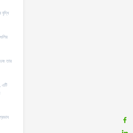
বৃদ্ধি
গুলির
 এবং তার
, এটি
ন
প্রভাব