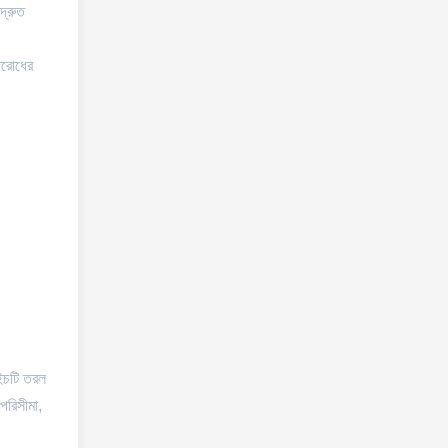
দ্রুত
িরোধের
চটি তরল
 পরিসীমা,