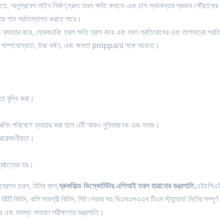
ে, অনুপ্রবেশ লাইন নির্মাণ,দ্রুত তরল ক্ষতি কমাতে এবং চাপ স্থানান্তর প্রভাব পৌঁছানোর 
য়ার গাম প্রতিস্থাপন করতে পারে।
্যবহার করে, ফ্রেকচারিং তরল ক্ষতি হ্রাস করে এবং লবণ প্রতিরোধের এবং তাপমাত্রা প্রত
্চ পাম্পযোগ্যতা, উচ্চ ঘর্ষণ, এবং ক্ষমতা proppant সঙ্গে আনতে।
তা বৃদ্ধি করা।
 ড্রিলিং পরিবেশে ব্যবহার করা হলে এটি আরও সুবিধাজনক এবং সহজ।
প্রয়োজনীয়তা।
েষ্ঠত্বের হয়।
িব্রেশন তরল, হিটার কাপ,
ব্রুকফিল্ড ভিস্কোমিটার
,
এপিআই তরল হারানোর যন্ত্রপাতি,
এইচপিএই
রিটর্ট কিটস, বালি সামগ্রী কিটস, সিট শেকার সহ বিএসএসএএস টিএম স্ট্যান্ডার্ড সিটের সম্পূর্ণ
র এবং সমস্ত সাধারণ পরীক্ষাগার যন্ত্রপাতি।