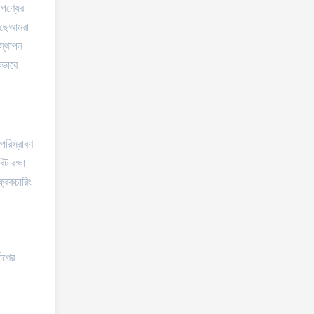
,পণ্যের
েছেআমরা
িস্থাপন
পকভাবে
পরিস্রাবণ
ট রক্ষা
্রেকচারিং
মাণের