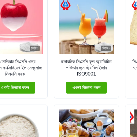
ভিডিও
ভিডিও
সোডিয়াম সিএমসি খাদ্য
রাসায়নিক সিএমসি ফুড অ্যাডিটিভ
সি
 কার্বক্সাইমেথাইল সেলুলোজ
পাউডার জুস স্ট্যাবিলাইজার
০.
সিএমসি ঘনক
ISO9001
এখনই জিজ্ঞাসা করুন
এখনই জিজ্ঞাসা করুন