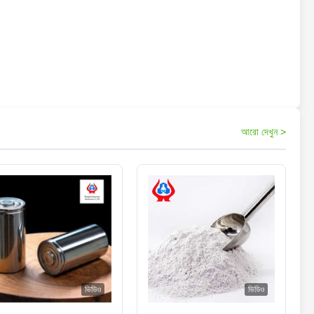
আরো দেখুন >
ভিডিও
ভিডিও