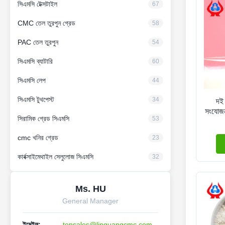
সিএমসি টেক্সটাইল
67
CMC তেল তুরপুন গ্রেড
58
PAC তেল তুরপুন
54
সিএমসি ব্যাটারি
60
সিএমসি লেপ
44
সিএমসি টুথপেস্ট
34
দই 
সংযোজন
সিরামিক গ্রেড সিএমসি
53
cmc খনির গ্রেড
23
কার্বক্সাইমেথাইল সেলুলোজ সিএমসি
32
Ms. HU
General Manager
ইমেইল:
topsales@linguangcmc.com