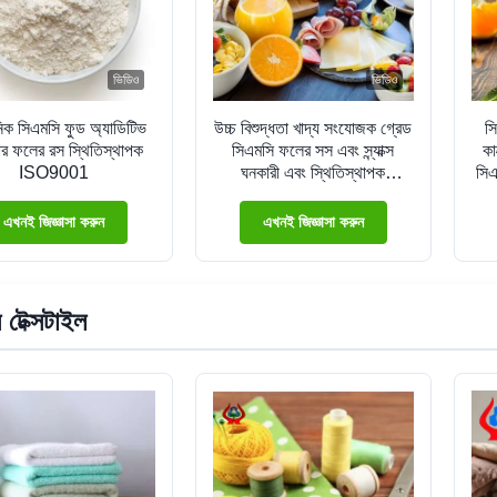
ভিডিও
ভিডিও
নিক সিএমসি ফুড অ্যাডিটিভ
উচ্চ বিশুদ্ধতা খাদ্য সংযোজক গ্রেড
স
র ফলের রস স্থিতিস্থাপক
সিএমসি ফলের সস এবং স্ন্যাক্স
কা
ISO9001
ঘনকারী এবং স্থিতিস্থাপক
সিএ
বিচ্ছিন্নকারী ঘনকারী সেলুলোজ গাম
এখনই জিজ্ঞাসা করুন
এখনই জিজ্ঞাসা করুন
 টেক্সটাইল