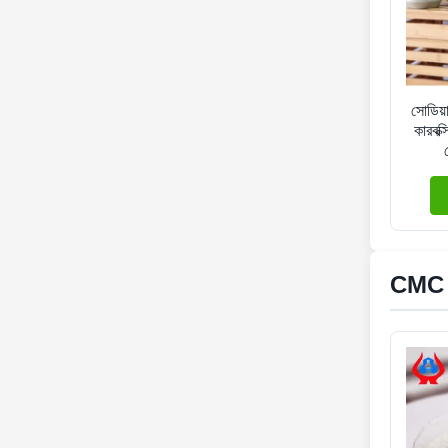
সোডিয়া
কারবক
CMC ত