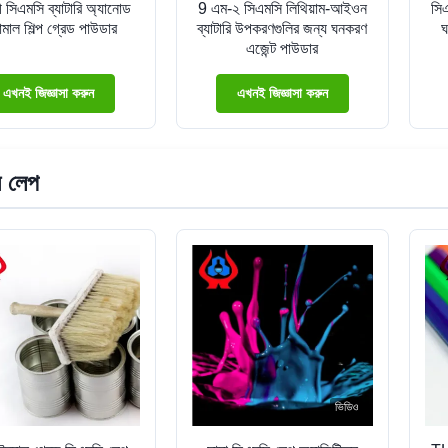
 সিএমসি ব্যাটারি অ্যানোড
9 এম-২ সিএমসি লিথিয়াম-আইওন
সিএ
চামাল শিল্প গ্রেড পাউডার
ব্যাটারি উপকরণগুলির জন্য ঘনকরণ
ঘ
এজেন্ট পাউডার
এখনই জিজ্ঞাসা করুন
এখনই জিজ্ঞাসা করুন
ি লেপ
ভিডিও