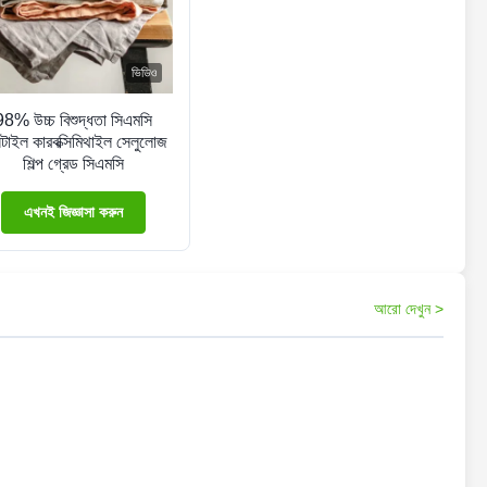
ভিডিও
98% উচ্চ বিশুদ্ধতা সিএমসি
্সটাইল কারবক্সিমিথাইল সেলুলোজ
শিল্প গ্রেড সিএমসি
এখনই জিজ্ঞাসা করুন
আরো দেখুন >