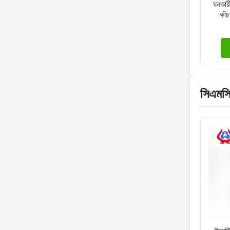
ঘনকারী
কাঁ
সিএমস