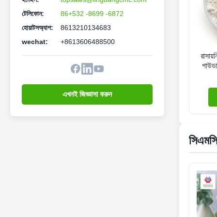
টেলিফোন:
86+532 -8699 -6872
হোয়াটসঅ্যাপ:
8613210134683
wechat:
+8613606488500
রাসায়
পাউডা
এখনই জিজ্ঞাসা করুন
সিএমসি