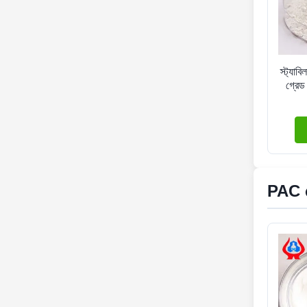
স্ট্যাব
গ্রেড
PAC ত