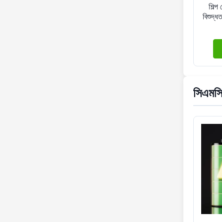
শিল্
বিশুদ
সিএমসি 