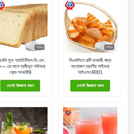
ভিডিও
ভিডিও
এমসি ফুড অ্যাডিটিভস ডি.এস.
সিএমসিতে রুটি ঘনকারী খাদ্য
৭-০ এর সাথে দ্রবীভূত পাউডার
সংযোজন দ্রবণীয় পাউডার
ব্রেড ঘনকারী9
আইএসও9001
এখনই জিজ্ঞাসা করুন
এখনই জিজ্ঞাসা করুন