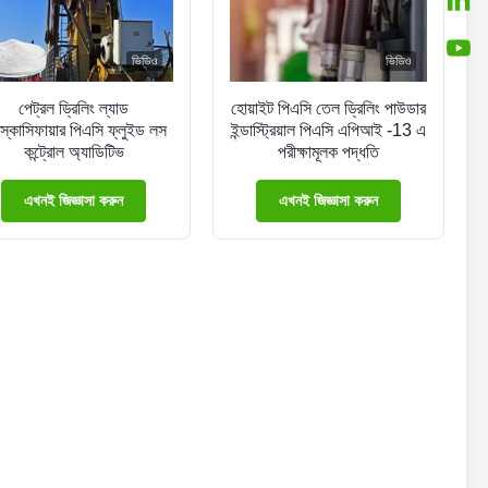
ভিডিও
ভিডিও
পেট্রল ড্রিলিং ল্যাড
হোয়াইট পিএসি তেল ড্রিলিং পাউডার
্কোসিফায়ার পিএসি ফ্লুইড লস
ইন্ডাস্ট্রিয়াল পিএসি এপিআই -13 এ
কন্ট্রোল অ্যাডিটিভ
পরীক্ষামূলক পদ্ধতি
এখনই জিজ্ঞাসা করুন
এখনই জিজ্ঞাসা করুন