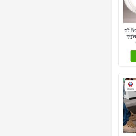
হাই ভি
ফ্লুই