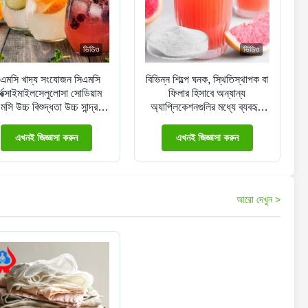
ভিডিও
ভিডিও
িএমসি খাদ্য সংযোজন সিএমসি
বিভিন্ন শিল্পে ঘনক, স্থিতিস্থাপক বা
র্বক্সাইমাইলসেলুলোসা সোডিয়াম
ফিলার হিসাবে অন্যান্য
মসি উচ্চ বিশুদ্ধতা উচ্চ সান্দ্রতা
অ্যাপ্লিকেশনগুলির মধ্যে ব্যবহৃত
এবং উচ্চ অনুপ্রবেশ হার
খাদ্য উপাদান এবং অ্যাডিটিভগুলি
এখনই জিজ্ঞাসা করুন
এখনই জিজ্ঞাসা করুন
আরো দেখুন >