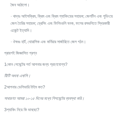
জৈব আঠালো।
· খাদ্যঃ আইসক্রিম, ক্রিম এবং ক্রিম প্যাকিংয়ের সহায়ক; জেলটিন এবং পুডিংয়ে
জেল তৈরির সহায়ক; ড্রেসিং এবং ফিলিংগুলি ঘনক, ফলের রসগুলিতে স্থিরকারী
এজেন্ট ইত্যাদি।
· ঔষধঃ হার্ট, থোরাসিক এবং কর্নিয়ার সার্জারিতে জেল গঠন।
প্রায়শই জিজ্ঞাসিত প্রশ্ন
1কোন পেমেন্টের শর্ত আপনার জন্য গ্রহণযোগ্য?
টি/টি অথবা এল/সি।
2আপনার ডেলিভারি টাইম কত?
সাধারণত আমরা ১০-১৫ দিনের মধ্যে শিপমেন্টের ব্যবস্থা করি।
3প্যাকিং নিয়ে কি ভাবছো?