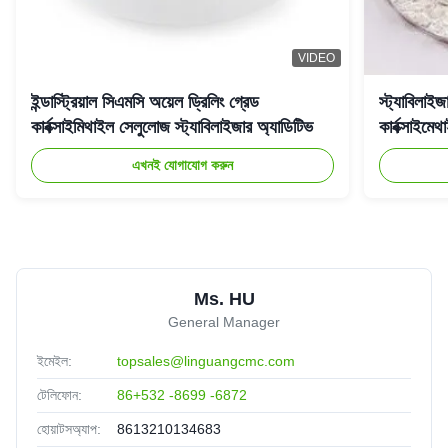
fany
★★★★★
★★★★★
F
Indonesia
Oct 23.2025
VIDEO
We are satisfied with the qulaity and stability of your
products. They work perfectly in our production
ইন্ডাস্ট্রিয়াল সিএমসি অয়েল ড্রিলিং গ্রেড
স্ট্যাবিলাইজ
কার্বক্সাইমিথাইল সেলুলোজ স্ট্যাবিলাইজার অ্যাডিটিভ
কার্বক্সাই
fany
★★★★★
★★★★★
F
এখনই যোগাযোগ করুন
Indonesia
Oct 23.2025
We are satisfied with the qulaity and stability of your
products. They work perfectly in our production
Ms. HU
General Manager
ইমেইল:
topsales@linguangcmc.com
টেলিফোন:
86+532 -8699 -6872
হোয়াটসঅ্যাপ:
8613210134683