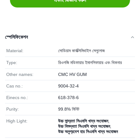
এখনই জিজ্ঞাসা করুন
স্পেসিফিকেশন
Material:
সোডিয়াম কার্বক্সিমিথাইল সেলুলোজ
Type:
রিওলজি মডিফায়ার ইমালসিফায়ার এবং থিকনার
Other names:
CMC HV GUM
Cas no.:
9004-32-4
Einecs no.:
618-378-6
Purity:
99.8% মিনিট
High Light:
উচ্চ সান্দ্রতা সিএমসি খাদ্য সংযোজন
,
উচ্চ বিশুদ্ধতা সিএমসি খাদ্য সংযোজন
,
উচ্চ অনুপ্রবেশ হার সিএমসি খাদ্য সংযোজন