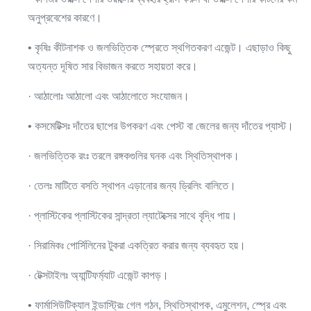
অনুপ্রবেশের কারণে।
• কৃষিঃ কীটনাশক ও জলভিত্তিক স্প্রেতে স্থগিতকরণ এজেন্ট। এছাড়াও কিছু
অত্যন্ত দূষিত সার বিভাজন করতে সহায়তা করে।
· আঠালোঃ আঠালো এবং আঠালোতে সংযোজন।
• কসমেটিক্সঃ দাঁতের ছাপের উপকরণ এবং পেস্ট বা জেলের জন্য দাঁতের প্যাস্ট।
· জলভিত্তিক রংঃ তরলে রঙ্গকগুলির ঘনক এবং স্থিতিস্থাপক।
· তেলঃ মাটিতে বসতি স্থাপন এড়ানোর জন্য ড্রিলিং বালিতে।
· প্লাস্টিকের প্লাস্টিকের সান্দ্রতা ল্যাটেক্সের সাথে বৃদ্ধি পায়।
· সিরামিকঃ পোর্সিলিনের টুকরা একত্রিত করার জন্য ব্যবহৃত হয়।
· টেক্সটাইলঃ অ্যান্টিফর্ম্যাট এজেন্ট কাপড়।
• ফার্মাসিউটিক্যাল ইন্ডাস্ট্রিঃ গেল গঠন, স্থিতিস্থাপক, এমুলেশন, স্প্রে এবং