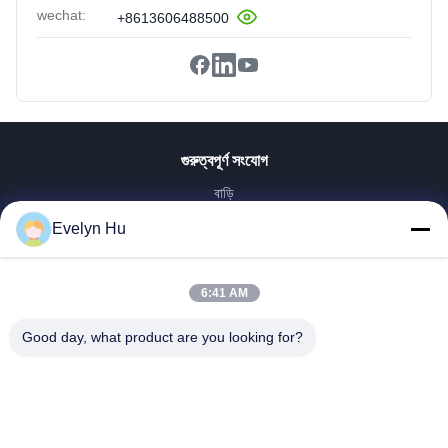
wechat:
+8613606488500
গুরুত্বপূর্ণ সংযোগ
বাড়ি
পণ্য
Evelyn Hu
VR প্রদর্শন
আমাদের সম্পর্কে
6:41 AM
কারখানা ভ্রমণ
মান নিয়ন্ত্রণ
Good day, what product are you looking for?
আমাদের সাথে যোগাযোগ করুন
উদ্ধৃতির জন্য আবেদন
খবর