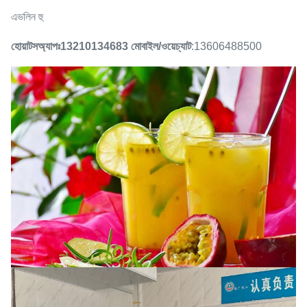
এভলিন হু
হোয়াটসঅ্যাপঃ13210134683
মোবাইল/ওয়েচ্যাট
:13606488500