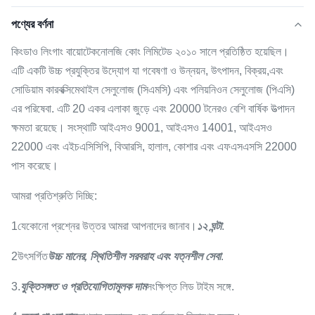
পণ্যের বর্ণনা
কিংডাও লিংগাং বায়োটেকনোলজি কোং লিমিটেড ২০১০ সালে প্রতিষ্ঠিত হয়েছিল।
এটি একটি উচ্চ প্রযুক্তির উদ্যোগ যা গবেষণা ও উন্নয়ন, উৎপাদন, বিক্রয়,এবং
সোডিয়াম কারবক্সিমেথাইল সেলুলোজ (সিএমসি) এবং পলিয়নিওন সেলুলোজ (পিএসি)
এর পরিষেবা. এটি 20 একর এলাকা জুড়ে এবং 20000 টনেরও বেশি বার্ষিক উত্পাদন
ক্ষমতা রয়েছে। সংস্থাটি আইএসও 9001, আইএসও 14001, আইএসও
22000 এবং এইচএসিসিপি, বিআরসি, হালাল, কোশার এবং এফএসএসসি 22000
পাস করেছে।
আমরা প্রতিশ্রুতি দিচ্ছি:
1যেকোনো প্রশ্নের উত্তর আমরা আপনাদের জানাব।
১২ ঘন্টা
.
2উৎসর্গিত
উচ্চ মানের, স্থিতিশীল সরবরাহ এবং যত্নশীল সেবা
.
3.
যুক্তিসঙ্গত ও প্রতিযোগিতামূলক দাম
সংক্ষিপ্ত লিড টাইম সঙ্গে.