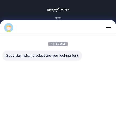
গুরুত্বপূর্ণ সংযোগ
বাড়ি
পণ্য
VR প্রদর্শন
আমাদের সম্পর্কে
10:17 AM
কারখানা ভ্রমণ
মান নিয়ন্ত্রণ
Good day, what product are you looking for?
আমাদের সাথে যোগাযোগ করুন
উদ্ধৃতির জন্য আবেদন
খবর
Dongying Linguang New Material Technology Co., Ltd.
86-532-132101-34683
topsales@linguangcmc.com