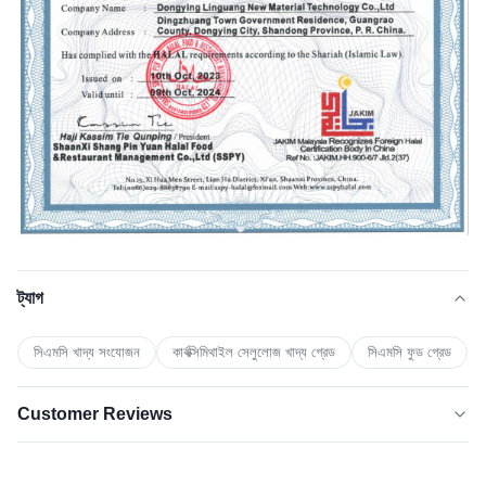
ট্যাগ
সিএমসি খাদ্য সংযোজন
কার্বক্সিমিথাইল সেলুলোজ খাদ্য গ্রেড
সিএমসি ফুড গ্রেড
Customer Reviews
5.0
★★★★★
★★★★★
সাম্প্রতিক ৫০টি পর্যালোচনার ভিত্তিতে