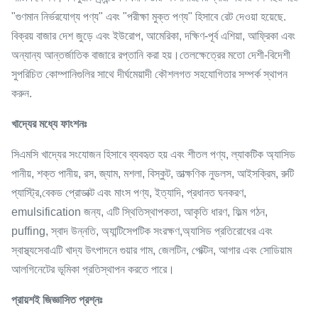
"গুণমান নির্ভরযোগ্য পণ্য" এবং "পরীক্ষা মুক্ত পণ্য" হিসাবে রেট দেওয়া হয়েছে.
বিক্রয় বাজার দেশ জুড়ে এবং ইউরোপ, আমেরিকা, দক্ষিণ-পূর্ব এশিয়া, আফ্রিকা এবং
অন্যান্য আন্তর্জাতিক বাজারে রপ্তানি করা হয়।তেলক্ষেত্রের মতো দেশী-বিদেশী
সুপরিচিত কোম্পানিগুলির সাথে দীর্ঘমেয়াদী কৌশলগত সহযোগিতার সম্পর্ক স্থাপন
করুন.
খাদ্যের মধ্যে ফাংশনঃ
সিএমসি খাদ্যের সংযোজন হিসাবে ব্যবহৃত হয় এবং শীতল পণ্য, ল্যাকটিক অ্যাসিড
পানীয়, শক্ত পানীয়, রস, জ্যাম, মশলা, বিস্কুট, তাত্ক্ষণিক নুডলস, আইসক্রিম, রুটি
প্যাস্ট্রি,বেকড প্রোডাক্ট এবং মাংস পণ্য, ইত্যাদি, প্রধানত ঘনকরণ,
emulsification জন্য, এটি স্থিতিস্থাপকতা, আকৃতি ধারণ, ফিল্ম গঠন,
puffing, স্বাদ উন্নতি, অ্যান্টিসেপটিক সংরক্ষণ,অ্যাসিড প্রতিরোধের এবং
স্বাস্থ্যসেবাএটি খাদ্য উৎপাদনে গুয়ার গাম, জেলটিন, পেক্টিন, আগার এবং সোডিয়াম
আলগিনেটের ভূমিকা প্রতিস্থাপন করতে পারে।
প্রায়শই জিজ্ঞাসিত প্রশ্নঃ