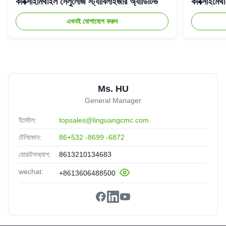
কার্বক্সাইমিথাইল সেলুলোজ স্ট্যাবিলাইজার অ্যাডিটিভ
কার্বক্সাই
fany
★★★★★
★★★★★
F
এখনই যোগাযোগ করুন
Indonesia
Oct 23.2025
We are satisfied with the qulaity and stability of your
products. They work perfectly in our production
Ms. HU
General Manager
ইমেইল:
topsales@linguangcmc.com
টেলিফোন:
86+532 -8699 -6872
হোয়াটসঅ্যাপ:
8613210134683
wechat:
+8613606488500