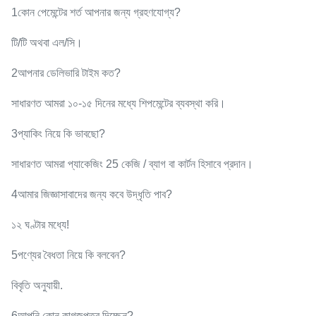
1কোন পেমেন্টের শর্ত আপনার জন্য গ্রহণযোগ্য?
টি/টি অথবা এল/সি।
2আপনার ডেলিভারি টাইম কত?
সাধারণত আমরা ১০-১৫ দিনের মধ্যে শিপমেন্টের ব্যবস্থা করি।
3প্যাকিং নিয়ে কি ভাবছো?
সাধারণত আমরা প্যাকেজিং 25 কেজি / ব্যাগ বা কার্টন হিসাবে প্রদান।
4আমার জিজ্ঞাসাবাদের জন্য কবে উদ্ধৃতি পাব?
১২ ঘণ্টার মধ্যে!
5পণ্যের বৈধতা নিয়ে কি বলবেন?
বিবৃতি অনুযায়ী.
6আপনি কোন কাগজপত্র দিচ্ছেন?