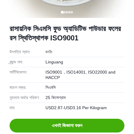
রাসায়নিক সিএমসি ফুড অ্যাডিটিভ পাউডার ফলের
রস স্থিতিস্থাপক ISO9001
উৎপত্তি স্থান:
ডংইং
ব্র্যান্ড নাম:
Linguang
সার্টিফিকেশন:
ISO9001，ISO14001, ISO22000 and
HACCP
মডেল নম্বর:
সিএমসি
ন্যূনতম অর্ডার পরিমাণ:
25 কিলোগ্রাম
দাম:
USD2.87-USD3.16 Per Kilogram
এখনই জিজ্ঞাসা করুন