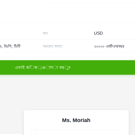
দাম:
USD
, ডি/পি, টি/টি
সরবরাহ ক্ষমতা:
২০০০০ এমটিএস/বছর
এ
খ
ন
ই
জ
ি
জ
্
ঞ
া
স
া
ক
র
ু
ন
Ms. Moriah