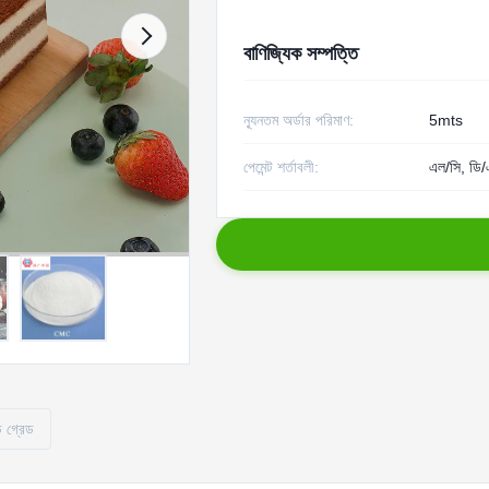
বাণিজ্যিক সম্পত্তি
ন্যূনতম অর্ডার পরিমাণ:
5mts
পেমেন্ট শর্তাবলী:
এল/সি, ডি/এ
 গ্রেড