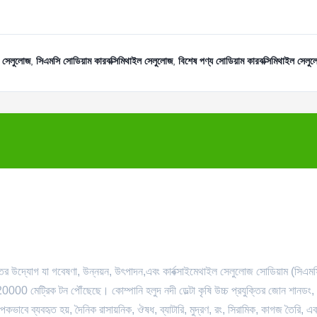
ল সেলুলোজ
,
সিএমসি সোডিয়াম কারবক্সিমিথাইল সেলুলোজ
,
বিশেষ পণ্য সোডিয়াম কারবক্সিমিথাইল সেলু
দ্যোগ যা গবেষণা, উন্নয়ন, উৎপাদন,এবং কার্বক্সাইমেথাইল সেলুলোজ সোডিয়াম (সিএমস
 20000 মেট্রিক টন পৌঁছেছে। কোম্পানি হলুদ নদী ডেল্টা কৃষি উচ্চ প্রযুক্তির জোন শানডং,
াপকভাবে ব্যবহৃত হয়, দৈনিক রাসায়নিক, ঔষধ, ব্যাটারি, মুদ্রণ, রং, সিরামিক, কাগজ তৈরি, এ