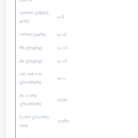
ক্লোরাইড ((NACL
≤০5
w/%)
সোডিয়াম ((w/%)
≤১২4
Pb ((mg/kg)
≤২।0
As ((mg/kg)
≤২।0
মোট প্লেট গণনা
≤৫০০
((সিএফইউ/জি)
ছাঁচ ও খামির
≤100
((সিএফইউ/জি)
ই-কোলি ((সিএফইউ/
নেগেটিভ
গ্রাম)