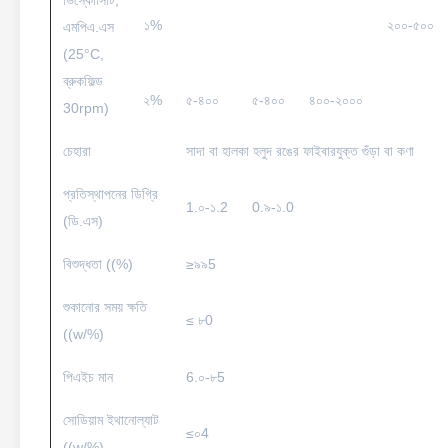
ভিস্কোসিটি,
১%
২০০-৫০০
এমপিএ.এস
(25°C,
ব্রুকফিল্ড
২%
৫-৪০০
৫-৪০০
৪০০-২০০০
30rpm)
চেহারা
সাদা বা হালকা হলুদ রঙের ফাইবারযুক্ত গুঁড়া বা কণা
প্রতিস্থাপনের ডিগ্রি
1.০-১.2
0.৯-১.0
(ডি.এস)
বিশুদ্ধতা ((%)
≥৯৯5
শুকানোর সময় ক্ষতি
≤ ৮0
((w/%)
পিএইচ মান
6.০-৮5
সোডিয়াম ইথানোল্যাট
≤০4
((w/%)