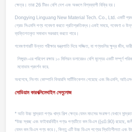
ক্ষেত্র। তারা 26 টিরও বেশি দেশ এবং অঞ্চলে বিশ্বব্যাপী বিক্রি হয়।
Dongying Linguang New Material Tech. Co., Ltd. একটি প্রথম শ্রেণীর
গ্রেড সিএমসি পণ্য গবেষণা করতে প্রতিশ্রুতিবদ্ধ।একই সময়ে, গবেষণা ও উন্নয
ব্যক্তিগতকৃত সমাধান সরবরাহ করতে পারে।
গবেষণাগারটি উন্নত পরীক্ষার যন্ত্রপাতি দিয়ে সজ্জিত, যা পণ্যগুলির ক্ষুদ্র জীব, ভ
লিঙ্গুয়াং-এর পরিবেশ রক্ষায় ১০ মিলিয়ন ডলারেরও বেশি মূল্যের একটি সম্পূর্ণ
মনোভাব প্রদর্শন করে.
অবশেষে, লিংগাং কোম্পানি বিআরসি সার্টিফিকেশন পেয়েছে এবং জিএমপি
সোডিয়াম কারবক্সিমেথাইল সেলুলোজ
* অতি উচ্চ সান্দ্রতা পণ্যঃ খাদ্য শিল্প ক্ষেত্র যেমন মাংসের সংরক্ষণ যেখানে সান্
*উচ্চ স্বচ্ছ এবং ফাইবারবিহীন পণ্যঃ পণ্যটিতে কম ডিএস ((≤0.90) রয়েছে, জলীয়
যেমন কম ডিএস পণ্য করে।, কিন্তু এটি উচ্চ ডিএস পণ্যের স্থিতিশীলতা এবং উচ