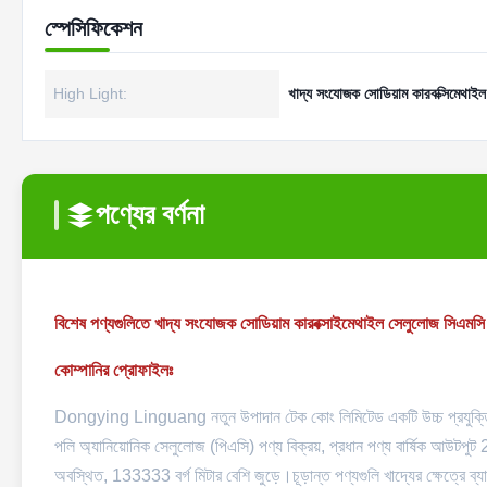
স্পেসিফিকেশন
High Light:
খাদ্য সংযোজক সোডিয়াম কারবক্সিমেথাই
পণ্যের বর্ণনা
বিশেষ পণ্যগুলিতে খাদ্য সংযোজক সোডিয়াম কারবক্সাইমেথাইল সেলুলোজ সিএমসি
কোম্পানির প্রোফাইলঃ
Dongying Linguang নতুন উপাদান টেক কোং লিমিটেড একটি উচ্চ প্রযুক্তির উ
পলি অ্যানিয়োনিক সেলুলোজ (পিএসি) পণ্য বিক্রয়, প্রধান পণ্য বার্ষিক আউটপুট
অবস্থিত, 133333 বর্গ মিটার বেশি জুড়ে।চূড়ান্ত পণ্যগুলি খাদ্যের ক্ষেত্রে ব্য