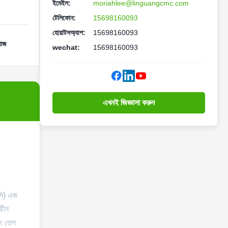
ইমেইল:
moriahlee@linguangcmc.com
টেলিফোন:
15698160093
হোয়াটসঅ্যাপ:
15698160093
লোজ
wechat:
15698160093
এখনই জিজ্ঞাসা করুন
ি) এবং
 চীন
বং তেল