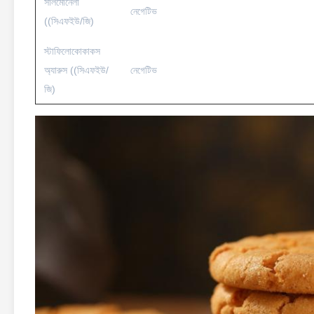
সালমোনেলা
নেগেটিভ
((সিএফইউ/জি)
স্টাফিলোকোকাকস
অ্যারুস ((সিএফইউ/
নেগেটিভ
জি)