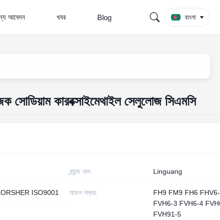
জন্য আবেদন
খবর
Blog
বাংলা
োজক সোডিয়াম কারবক্সাইমেথাইল সেলুলোজ সিএমসি
ব্র্যান্ড নাম:
Linguang
KORSHER ISO9001
মডেল নম্বর:
FH9 FM9 FH6 FHV6-
FVH6-3 FVH6-4 FVH
FVH91-5