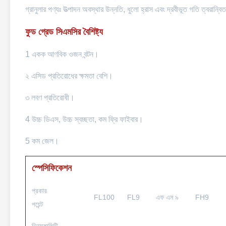
গ্রানুলার পণ্যঃ উত্পাদন অবস্থার উন্নতি, ধুলো হ্রাস এবং দ্রবীভূত গতি ত্বরান্ব
ফুড গ্রেড সিএমসির বৈশিষ্ট্য
1 একক আণবিক ওজন বন্টন।
২ এসিড প্রতিরোধের ক্ষমতা বেশি।
৩ লবণ প্রতিরোধী।
4 উচ্চ ডিএস, উচ্চ স্বচ্ছতা, কম ফ্রি ফাইবার।
5 কম জেল।
স্পেসিফিকেশন
প্রকার
FL100
FL9
এফ এম ৯
FH9
পয়েন্ট