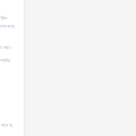
িল্প-
কদের জন্য
চিত করা।
ম্পানির
 পারে না,