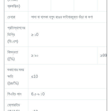
ব্রুকফিল্ড)
চেহারা
সাদা বা হালকা হলুদ রঙের ফাইবারযুক্ত গুঁড়া বা কণা
প্রতিস্থাপনের
ডিগ্রি
≥ ১0
(ডি.এস)
বিশুদ্ধতা
≥ ৯০
≥99
((%)
শুকানোর সময়
ক্ষতি
≤10
((w/%)
পিএইচ মান
6.৫-৯।0
ক্লোরাইড