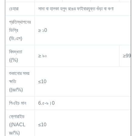
চেহারা
সাদা বা হালকা হলুদ রঙের ফাইবারযুক্ত গুঁড়া বা কণা
প্রতিস্থাপনের
ডিগ্রি
≥ ১0
(ডি.এস)
বিশুদ্ধতা
≥ ৯০
≥99
((%)
শুকানোর সময়
ক্ষতি
≤10
((w/%)
পিএইচ মান
6.৫-৯।0
ক্লোরাইড
((NACL
≤10
w/%)