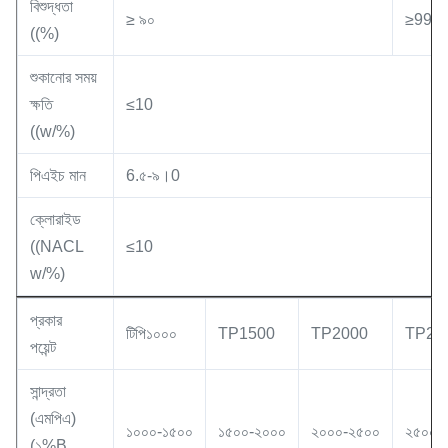
বিশুদ্ধতা
≥ ৯০
≥99
((%)
শুকানোর সময়
ক্ষতি
≤10
((w/%)
পিএইচ মান
6.৫-৯।0
ক্লোরাইড
((NACL
≤10
w/%)
প্রকার
টিপি১০০০
TP1500
TP2000
TP25
পয়েন্ট
সান্দ্রতা
(এমপিএ)
১০০০-১৫০০
১৫০০-২০০০
২০০০-২৫০০
২৫০০-
(১%B,