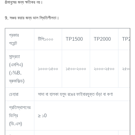
8মানুষের জন্য ক্ষতিকর নয়।
9, সঞ্চয় করার জন্য ভাল স্থিতিশীলতা।
প্রকার
টিপি১০০০
TP1500
TP2000
TP25
পয়েন্ট
সান্দ্রতা
(এমপিএ)
১০০০-১৫০০
১৫০০-২০০০
২০০০-২৫০০
২৫০০-
(১%B,
ব্রুকফিল্ড)
চেহারা
সাদা বা হালকা হলুদ রঙের ফাইবারযুক্ত গুঁড়া বা কণা
প্রতিস্থাপনের
ডিগ্রি
≥ ১0
(ডি.এস)