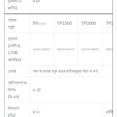
((NACL
≤10
w/%)
প্রকার
টিপি১০০০
TP1500
TP2000
TP25
পয়েন্ট
সান্দ্রতা
(এমপিএ)
১০০০-১৫০০
১৫০০-২০০০
২০০০-২৫০০
২৫০০-
(১%B,
ব্রুকফিল্ড)
চেহারা
সাদা বা হালকা হলুদ রঙের ফাইবারযুক্ত গুঁড়া বা কণা
প্রতিস্থাপনের
ডিগ্রি
≥ ১0
(ডি.এস)
বিশুদ্ধতা
≥ ৯০
≥99
((%)