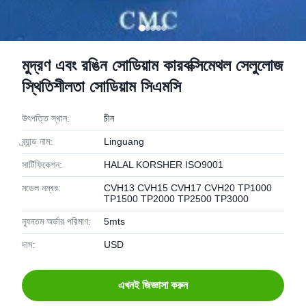
মুদ্রণ এবং রঙিন সোডিয়াম কারবক্সিমেথল সেলুলোজ
স্থিতিশীলতা সোডিয়াম সিএমসি
উৎপত্তি স্থান:
চীন
ব্র্যান্ড নাম:
Linguang
সার্টিফিকেশন:
HALAL KORSHER ISO9001
মডেল নম্বর:
CVH13 CVH15 CVH17 CVH20 TP1000
TP1500 TP2000 TP2500 TP3000
ন্যূনতম অর্ডার পরিমাণ:
5mts
দাম:
USD
এখনই জিজ্ঞাসা করুন