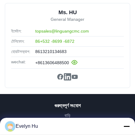
Ms. HU
General Manager
ইমেইল:
topsales@linguangcmc.com
টেলিফোন:
86+532 -8699 -6872
হোয়াটসঅ্যাপ:
8613210134683
wechat:
+8613606488500
গুরুত্বপূর্ণ সংযোগ
বাড়ি
পণ্য
Evelyn Hu
VR প্রদর্শন