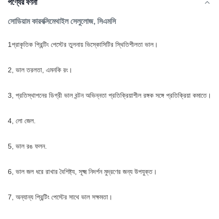
পণ্যের বর্ণনা
সোডিয়াম কারবক্সিমেথাইল সেলুলোজ, সিএমসি
1প্রাকৃতিক প্রিন্টিং পেস্টের তুলনায় ভিস্কোসিটির স্থিতিশীলতা ভাল।
2, ভাল তরলতা, এমনকি রং।
3, প্রতিস্থাপনের ডিগ্রী ভাল বন্টন অভিন্নতা প্রতিক্রিয়াশীল রঙ্গক সঙ্গে প্রতিক্রিয়া কমাতে।
4, লো জেল.
5, ভাল রঙ ফলন.
6, ভাল জল ধরে রাখার বৈশিষ্ট্য, সূক্ষ্ম নিদর্শন মুদ্রণের জন্য উপযুক্ত।
7, অন্যান্য প্রিন্টিং পেস্টের সাথে ভাল সক্ষমতা।