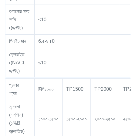
শুকানোর সময়
ক্ষতি
≤10
((w/%)
পিএইচ মান
6.৫-৯।0
ক্লোরাইড
((NACL
≤10
w/%)
প্রকার
টিপি১০০০
TP1500
TP2000
TP25
পয়েন্ট
সান্দ্রতা
(এমপিএ)
১০০০-১৫০০
১৫০০-২০০০
২০০০-২৫০০
২৫০০-
(১%B,
ব্রুকফিল্ড)