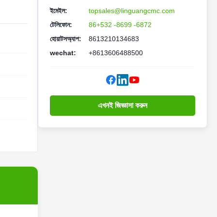
ইমেইল:
topsales@linguangcmc.com
টেলিফোন:
86+532 -8699 -6872
হোয়াটসঅ্যাপ:
8613210134683
wechat:
+8613606488500
এখনই জিজ্ঞাসা করুন