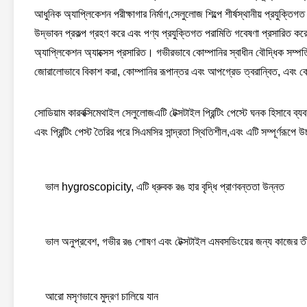
আধুনিক অ্যাপ্লিকেশন পরীক্ষাগার নির্মাণ,সেলুলোজ শিল্পে শীর্ষস্থানীয় প্রযুক্তিগ
উদ্ভাবন প্রকল্প গ্রহণ করে এবং পণ্য প্রযুক্তিগত পরামিতি গবেষণা প্রসারিত ক
অ্যাপ্লিকেশন অ্যাক্সেস প্রসারিত। গভীরভাবে কোম্পানির স্বাধীন বৌদ্ধিক সম্পত
জোরালোভাবে বিকাশ করা, কোম্পানির রূপান্তর এবং আপগ্রেড ত্বরান্বিত, এবং ক
সোডিয়াম কারবক্সিমেথাইল সেলুলোজ
এটি টেক্সটাইল প্রিন্টিং পেস্টে ঘনক হিসাবে ব
এবং প্রিন্টিং পেস্ট তৈরির পরে সিএমসির সান্দ্রতা স্থিতিশীল,এবং এটি সম্পূর্ণরূ
ভাল hygroscopicity, এটি ধ্রুবক রঙ হার বৃদ্ধি প্রাণবন্ততা উন্নত
ভাল অনুপ্রবেশ, গভীর রঙ শোষণ এবং টেক্সটাইল এমবসডিংয়ের জন্য কাজের তীব
আরো মসৃণভাবে মুদ্রণ চালিয়ে যান