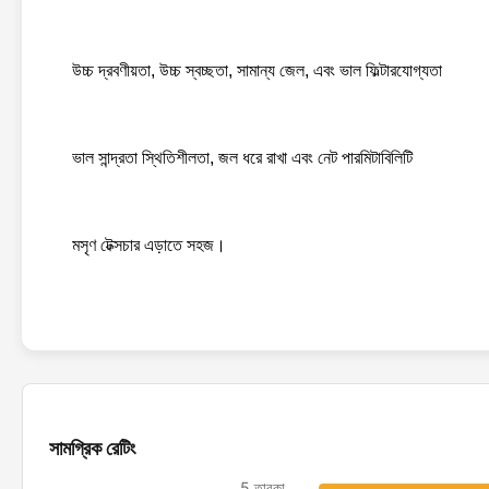
উচ্চ দ্রবণীয়তা, উচ্চ স্বচ্ছতা, সামান্য জেল, এবং ভাল ফিল্টারযোগ্যতা
ভাল সান্দ্রতা স্থিতিশীলতা, জল ধরে রাখা এবং নেট পারমিটাবিলিটি
মসৃণ টেক্সচার এড়াতে সহজ।
প্রায়শই জিজ্ঞাসিত প্রশ্ন
1আপনার পেমেন্টের শর্তাবলী কি?
টি/টি অথবা এল/সি।
2আপনার ডেলিভারি টাইম কত?
সামগ্রিক রেটিং
সাধারণত আমরা ৭-১৫ দিনের মধ্যে শিপমেন্টের ব্যবস্থা করি।
3প্যাকিং নিয়ে কি ভাবছো?
5 তারকা