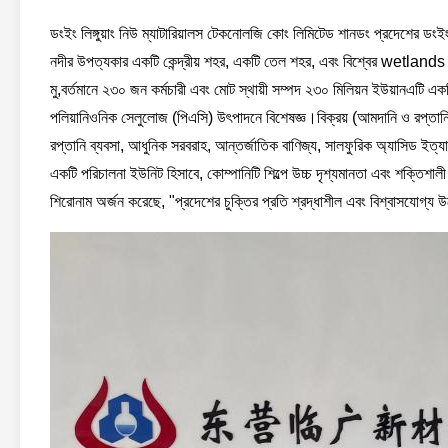
ডংইং লিঙ্গুয়াং নিউ ম্যাটারিয়ালস টেকনোলজি কোং লিমিটেড শানডং প্রদেশের ডংইং
নদীর উপত্যকার একটি কেন্দ্রীয় শহর, একটি তেল শহর, এবং বিশ্বের wetlands 
মু,বর্তমানে ২৩০ জন কর্মচারী এবং মোট স্থায়ী সম্পদ ২৩০ মিলিয়ন ইউয়ানএটি এ
পলিয়ানিওনিক সেলুলোজ (পিএসি) উৎপাদনে বিশেষজ্ঞ।বিক্রয় (আমদানি ও রপ্তানি 
রপ্তানি ব্যবসা, আধুনিক সরবরাহ, আন্তর্জাতিক বাণিজ্য, সালফুরিক অ্যাসিড ইত্যা
একটি পরিচালনা ইউনিট হিসাবে, কোম্পানিটি শিল্পে উচ্চ দৃশ্যমানতা এবং শক্তিশ
শিরোনাম অর্জন করেছে, "প্রদেশের চুক্তির প্রতি শ্রদ্ধাশীল এবং বিশ্বাসযোগ্য 