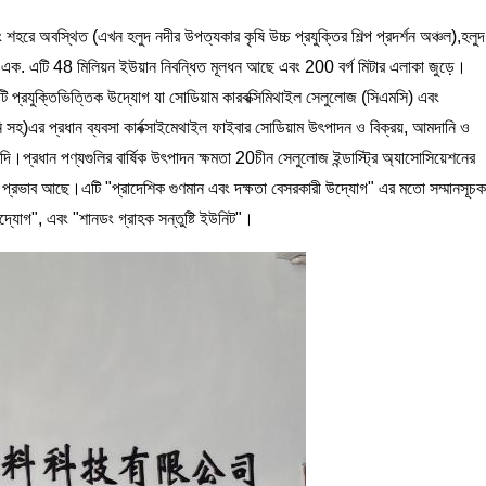
 শহরে অবস্থিত (এখন হলুদ নদীর উপত্যকার কৃষি উচ্চ প্রযুক্তির শিল্প প্রদর্শন অঞ্চল),হলুদ
এক. এটি 48 মিলিয়ন ইউয়ান নিবন্ধিত মূলধন আছে এবং 200 বর্গ মিটার এলাকা জুড়ে।
কটি প্রযুক্তিভিত্তিক উদ্যোগ যা সোডিয়াম কারবক্সিমিথাইল সেলুলোজ (সিএমসি) এবং
সহ)এর প্রধান ব্যবসা কার্বক্সাইমেথাইল ফাইবার সোডিয়াম উৎপাদন ও বিক্রয়, আমদানি ও
দি।প্রধান পণ্যগুলির বার্ষিক উৎপাদন ক্ষমতা 20চীন সেলুলোজ ইন্ডাস্ট্রি অ্যাসোসিয়েশনের
ালী প্রভাব আছে।এটি "প্রাদেশিক গুণমান এবং দক্ষতা বেসরকারী উদ্যোগ" এর মতো সম্মানসূচক
উদ্যোগ", এবং "শানডং গ্রাহক সন্তুষ্টি ইউনিট"।