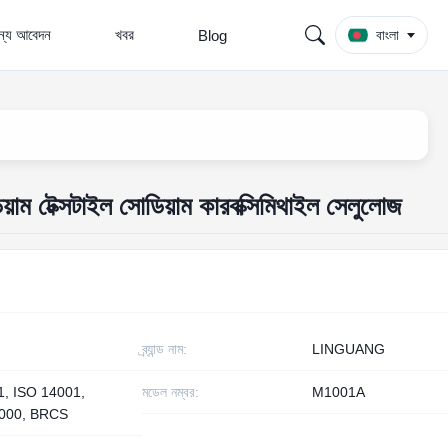
জন্য আবেদন
খবর
Blog
বাংলা
়াম টেক্সটাইল সোডিয়াম কারবক্সিমিথাইল সেলুলোজ
ব্র্যান্ড নাম:
LINGUANG
1, ISO 14001,
মডেল নম্বর:
M1001A
000, BRCS