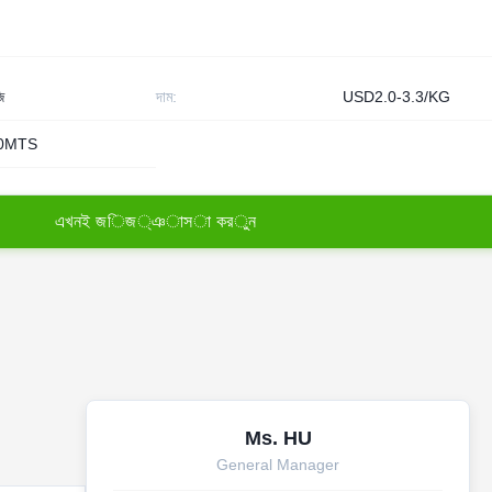
ি
দাম:
USD2.0-3.3/KG
 50MTS
এ
খ
ন
ই
জ
ি
জ
্
ঞ
া
স
া
ক
র
ু
ন
Ms. HU
General Manager