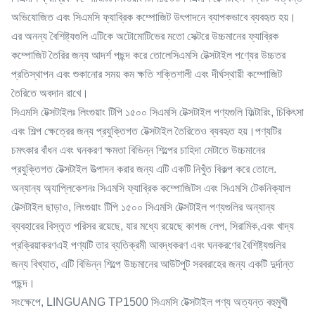
অভিযোজিত এবং সিএমসি ফ্যাব্রিক কম্পোজিট উৎপাদনে ব্যাপকভাবে ব্যবহৃত হয়।
এর অনন্য বৈশিষ্ট্যগুলি এটিকে অটোমোটিভের মতো সেক্টরে উচ্চমানের ফ্যাব্রিক
কম্পোজিট তৈরির জন্য আদর্শ পছন্দ করে তোলেসিএমসি টেক্সটাইল পণ্যের উচ্চতর
প্রতিস্থাপন এবং শুকানোর সময় কম ক্ষতি শক্তিশালী এবং দীর্ঘস্থায়ী কম্পোজিট
তৈরিতে অবদান রাখে।
সিএমসি টেক্সটাইলঃ লিংগুয়াং টিপি ১৫০০ সিএমসি টেক্সটাইল পণ্যগুলি ফিল্টারিং, চিকিৎসা
এবং শিল্প ক্ষেত্রের জন্য প্রযুক্তিগত টেক্সটাইল তৈরিতেও ব্যবহৃত হয়।পণ্যটির
চমৎকার বাঁধন এবং ঘনকরণ ক্ষমতা বিভিন্ন শিল্পের চাহিদা মেটাতে উচ্চমানের
প্রযুক্তিগত টেক্সটাইল উত্পাদন করার জন্য এটি একটি নিখুঁত বিকল্প করে তোলে.
অন্যান্য অ্যাপ্লিকেশনঃ সিএমসি ফ্যাব্রিক কম্পোজিটস এবং সিএমসি টেকনিক্যাল
টেক্সটাইল ছাড়াও, লিংগুয়াং টিপি ১৫০০ সিএমসি টেক্সটাইল পণ্যগুলির অন্যান্য
ব্যবহারের বিস্তৃত পরিসর রয়েছে, যার মধ্যে রয়েছে কাগজ লেপ, সিরামিক,এবং খাদ্য
প্রক্রিয়াকরণএই পণ্যটি তার ব্যতিক্রমী আবদ্ধকরণ এবং ঘনকরণের বৈশিষ্ট্যগুলির
জন্য বিখ্যাত, এটি বিভিন্ন শিল্পে উচ্চমানের আউটপুট সরবরাহের জন্য একটি দুর্দান্ত
পছন্দ।
সংক্ষেপে, LINGUANG TP1500 সিএমসি টেক্সটাইল পণ্য অত্যন্ত বহুমুখী