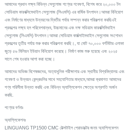
আমাদের প্রধান লক্ষ্য বিভিন্ন সেলুলোজ পণ্যের গবেষণা, বিশেষ করে ২০,০০০ টন
সোডিয়াম কারবক্সিমেথাইল সেলুলোজ (সিএমসি) এর বার্ষিক উৎপাদন।আমরা বিনিয়োগ
এবং নির্মাণের মাধ্যমে উন্নয়নের দ্বিতীয় পর্যায় সম্পন্ন করার পরিকল্পনা করছিএই
প্রকল্পের লক্ষ্য হল পরিবেশবান্ধব, উচ্চমানের এবং দক্ষ সডিয়াম কারবক্সিমিথাইল
সেলুলোজ (সিএমসি) উৎপাদন।আমরা সোডিয়াম কার্বক্সাইমথাইল সেলুলোজ সংশোধন
প্রকল্পের তৃতীয় পর্যায় শুরু করার পরিকল্পনা করছি।, যা মোট ৭০,০০০ বর্গমিটার এলাকা
জুড়ে ৫৬ মিলিয়ন ইউয়ান বিনিয়োগ করেছে। নির্মাণ কাজ শুরু হয়েছে এবং ২০২৫
সালে শেষ হওয়ার আশা করা হচ্ছে।
আমাদের অভিজ্ঞ বিশেষজ্ঞদের, অত্যাধুনিক পরীক্ষাগার এবং স্থানীয় বিশ্ববিদ্যালয় এবং
গবেষণা ও উন্নয়ন কেন্দ্রগুলির সাথে সহযোগিতার মাধ্যমে,আমরা ক্রমাগত আমাদের
পণ্য পরিসীমা উন্নত করছি এবং বিভিন্ন অ্যাপ্লিকেশন ক্ষেত্রে অগ্রগতি অর্জন
করছি.
পণ্যের বর্ণনাঃ
অ্যাপ্লিকেশনঃ
LINGUANG TP1500 CMC টেক্সটাইল প্রোডাক্টের জন্য অ্যাপ্লিকেশন