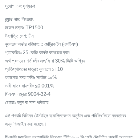
সুযোগ এবং দৃশ্যকল্প
ব্র্যান্ড নাম: লিংগুয়াং
মডেল নম্বরঃ TP1500
উৎপত্তি দেশ: চীন
ন্যূনতম অর্ডার পরিমাণঃ ৩ মেট্রিক টন (এমটিএস)
প্যাকেজিংঃ 25 কেজি কার্ফট কাগজের ব্যাগ
অর্থ প্রদানের শর্তাবলীঃ এল/সি বা 30% টি/টি অগ্রিম
প্রতিস্থাপনের মাত্রাঃ ন্যূনতম ১।10
শুকানোর সময় ক্ষতিঃ সর্বোচ্চ ১০%
ভারী ধাতব সামগ্রীঃ ≤0.001%
সিএএস নম্বরঃ 9004-32-4
চেহারাঃ হলুদ বা সাদা পাউডার
এই পণ্যটি বিভিন্ন টেক্সটাইল অ্যাপ্লিকেশন অনুষ্ঠান এবং পরিস্থিতিতে ব্যবহারের
জন্য ডিজাইন করা হয়েছে।
সিএমসি ফ্যাব্রিক কম্পোজিটঃ লিংগুয়াং টিপি১৫০০ সিএমসি টেক্সটাইল পণ্যটি অত্যন্ত