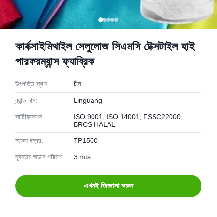
কার্বক্সাইমিথাইল সেলুলোজ সিএমসি টেক্সটাইল হাই
পারফরম্যান্স ফ্যাব্রিক
উৎপত্তি স্থান:
চীন
ব্র্যান্ড নাম:
Linguang
সার্টিফিকেশন:
ISO 9001, ISO 14001, FSSC22000,
BRCS,HALAL
মডেল নম্বর:
TP1500
ন্যূনতম অর্ডার পরিমাণ:
3 mts
এখনই জিজ্ঞাসা করুন