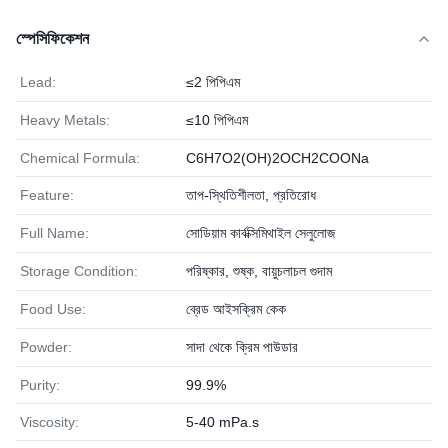
স্পেসিফিকেশন
Lead:
≤2 পিপিএম
Heavy Metals:
≤10 পিপিএম
Chemical Formula:
C6H7O2(OH)2OCH2COONa
Feature:
তাপ-স্থিতিশীলতা, প্রতিরোধ
Full Name:
সোডিয়াম কার্বক্সিমিথাইল সেলুলোজ
Storage Condition:
পরিষ্কার, শুষ্ক, বায়ুচলাচল গুদাম
Food Use:
ব্রেড আইসক্রিম কেক
Powder:
সাদা থেকে ক্রিম পাউডার
Purity:
99.9%
Viscosity:
5-40 mPa.s