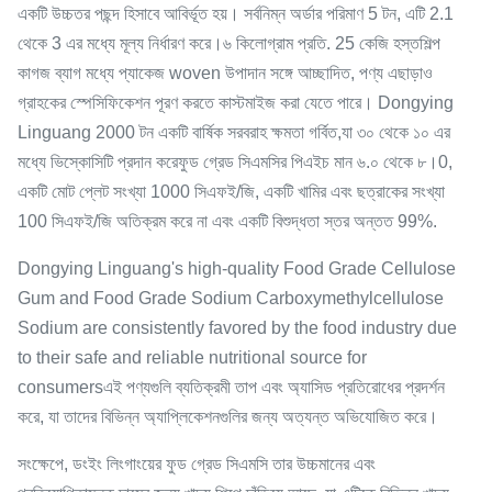
একটি উচ্চতর পছন্দ হিসাবে আবির্ভূত হয়। সর্বনিম্ন অর্ডার পরিমাণ 5 টন, এটি 2.1
থেকে 3 এর মধ্যে মূল্য নির্ধারণ করে।৬ কিলোগ্রাম প্রতি. 25 কেজি হস্তশিল্প
কাগজ ব্যাগ মধ্যে প্যাকেজ woven উপাদান সঙ্গে আচ্ছাদিত, পণ্য এছাড়াও
গ্রাহকের স্পেসিফিকেশন পূরণ করতে কাস্টমাইজ করা যেতে পারে। Dongying
Linguang 2000 টন একটি বার্ষিক সরবরাহ ক্ষমতা গর্বিত,যা ৩০ থেকে ১০ এর
মধ্যে ভিস্কোসিটি প্রদান করেফুড গ্রেড সিএমসির পিএইচ মান ৬.০ থেকে ৮।0,
একটি মোট প্লেট সংখ্যা 1000 সিএফই/জি, একটি খামির এবং ছত্রাকের সংখ্যা
100 সিএফই/জি অতিক্রম করে না এবং একটি বিশুদ্ধতা স্তর অন্তত 99%.
Dongying Linguang's high-quality Food Grade Cellulose
Gum and Food Grade Sodium Carboxymethylcellulose
Sodium are consistently favored by the food industry due
to their safe and reliable nutritional source for
consumersএই পণ্যগুলি ব্যতিক্রমী তাপ এবং অ্যাসিড প্রতিরোধের প্রদর্শন
করে, যা তাদের বিভিন্ন অ্যাপ্লিকেশনগুলির জন্য অত্যন্ত অভিযোজিত করে।
সংক্ষেপে, ডংইং লিংগাংয়ের ফুড গ্রেড সিএমসি তার উচ্চমানের এবং