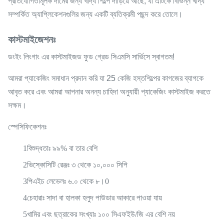
প্রতিযোগিতামূলক দামের জন্য খাদ্য শিল্পে দাঁড়িয়ে আছে, যা এটিকে বিভিন্ন খাদ্য
সম্পর্কিত অ্যাপ্লিকেশনগুলির জন্য একটি ব্যতিক্রমী পছন্দ করে তোলে।
কাস্টমাইজেশনঃ
ডংইং লিংগাং এর কাস্টমাইজড ফুড গ্রেড সিএমসি সার্ভিসে স্বাগতম!
আমরা প্যাকেজিং সমাধান প্রদান করি যা 25 কেজি হস্তশিল্পের কাগজের ব্যাগকে
আবৃত করে এবং আমরা আপনার অনন্য চাহিদা অনুযায়ী প্যাকেজিং কাস্টমাইজ করতে
সক্ষম।
স্পেসিফিকেশনঃ
1বিশুদ্ধতাঃ ৯৯% বা তার বেশি
2ভিস্কোসিটি রেঞ্জঃ ৩ থেকে ১০,০০০ সিপি
3পিএইচ লেভেলঃ ৬.০ থেকে ৮।0
4চেহারাঃ সাদা বা হালকা হলুদ পাউডার আকারে পাওয়া যায়
5খামির এবং ছত্রাকের সংখ্যাঃ ১০০ সিএফইউ/জি এর বেশি নয়