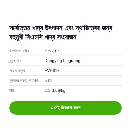
সর্বোত্তম খাদ্য উৎপাদন এবং স্থায়িত্বের জন্য
বহুমুখী সিএমসি খাদ্য সংযোজন
উৎপত্তি স্থান:
শানডং, চীন
ব্র্যান্ড নাম:
Dongying Linguang
মডেল নম্বর:
FVH619
ন্যূনতম অর্ডার পরিমাণ:
5 টন
দাম:
2.1-3.5$/kg
এখনই জিজ্ঞাসা করুন