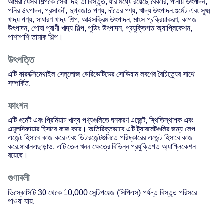
আমরা যেসব শিল্পকে সেবা দিই তা বিস্তৃত, যার মধ্যে রয়েছে বেকারি, পানীয় উৎপাদন,
পনির উৎপাদন, প্রসাধনী, দুগ্ধজাত পণ্য, দাঁতের পণ্য, খাদ্য উৎপাদন,গুর্মেট এবং সূক্ষ্ম
খাদ্য পণ্য, সাধারণ খাদ্য শিল্প, আইসক্রিম উৎপাদন, মাংস প্রক্রিয়াকরণ, কাগজ
উৎপাদন, পোষা প্রাণী খাদ্য শিল্প, পুডিং উৎপাদন, প্রযুক্তিগত অ্যাপ্লিকেশন,
পাশাপাশি তামাক শিল্প।
উৎপত্তি
এটি কারবক্সিমেথাইল সেলুলোজ ডেরিভেটিভের সোডিয়াম লবণের বৈচিত্র্যের সাথে
সম্পর্কিত
.
ফাংশন
এটি গুর্মেট এবং প্রিমিয়াম খাদ্য পণ্যগুলিতে ঘনকরণ এজেন্ট, স্থিতিস্থাপক এবং
এমুলসিফায়ার হিসাবে কাজ করে। অতিরিক্তভাবে এটি ট্যাবলেটগুলির জন্য লেপ
এজেন্ট হিসাবে কাজ করে এবং ডিটারজেন্টগুলিতে পরিষ্কারের এজেন্ট হিসাবে কাজ
করে,সাবানএছাড়াও, এটি তেল খনন ক্ষেত্রে বিভিন্ন প্রযুক্তিগত অ্যাপ্লিকেশন
রয়েছে।
গুণাবলী
ভিস্কোসিটি 30 থেকে 10,000 সেন্টিপয়েজ (সিপিএস) পর্যন্ত বিস্তৃত পরিসরে
পাওয়া যায়
.