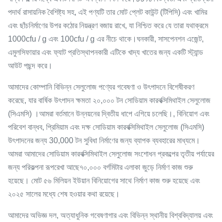
পদার্থ রাসায়নিক বৈশিষ্ট্য সহ, এই পণ্যটি তার মোট প্লেট কাউন্ট (টিপিসি) এবং খামির
এবং ছাঁচনির্মাণের উপর কঠোর নিয়ন্ত্রণ বজায় রাখে, যা নিশ্চিত করে যে তারা যথাক্রমে
1000cfu / g এবং 100cfu / g এর নীচে থাকে।ঘনকারী, সাসপেনশন এজেন্ট,
এমুলসিফায়ার এবং ফ্যাট প্রতিস্থাপনকারী এটিকে খাদ্য খাতের জন্য একটি স্ট্যান্ড
আউট পছন্দ করে।
আমাদের কোম্পানি বিভিন্ন সেলুলোজ পণ্যের গবেষণা ও উৎপাদনে বিশেষীকরণ
করেছে, যার বার্ষিক উৎপাদন ক্ষমতা ২০,০০০ টন সোডিয়াম কারবক্সিমিথাইল সেলুলোজ
(সিএমসি) ।আমরা বর্তমানে উন্নয়নের দ্বিতীয় ধাপে এগিয়ে চলেছি।, বিনিয়োগ এবং
পরিবেশ বান্ধব, প্রিমিয়াম এবং দক্ষ সোডিয়াম কারবক্সিমিথাইল সেলুলোজ (সিএমসি)
উৎপাদনের জন্য 30,000 টন সুবিধা নির্মাণের জন্য ব্যাপক ব্যবহারের মাধ্যমে।
আমরা আমাদের সোডিয়াম কারবক্সিমিথাইল সেলুলোজ সংশোধন প্রকল্পের তৃতীয় পর্যায়ের
জন্য পরিকল্পনা রূপরেখা আছে৭০,০০০ বর্গমিটার এলাকা জুড়ে নির্মাণ কাজ শুরু
হয়েছে। মোট ৫৬ মিলিয়ন ইউয়ান বিনিয়োগের সাথে নির্মাণ কাজ শুরু হয়েছে এবং
২০২৫ সালের মধ্যে শেষ হওয়ার কথা রয়েছে।
আমাদের অভিজ্ঞ দল, অত্যাধুনিক গবেষণাগার এবং বিভিন্ন স্থানীয় বিশ্ববিদ্যালয় এবং