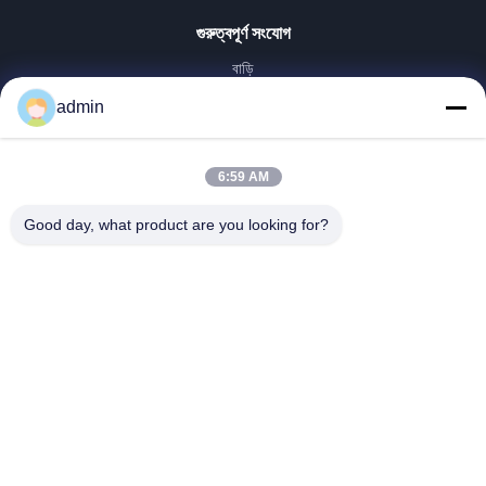
গুরুত্বপূর্ণ সংযোগ
বাড়ি
পণ্য
admin
VR প্রদর্শন
আমাদের সম্পর্কে
6:59 AM
কারখানা ভ্রমণ
মান নিয়ন্ত্রণ
Good day, what product are you looking for?
আমাদের সাথে যোগাযোগ করুন
উদ্ধৃতির জন্য আবেদন
খবর
Dongying Linguang New Material Technology Co., Ltd.
86-532-132101-34683
topsales@linguangcmc.com
আমাদের অনুসরণ করো