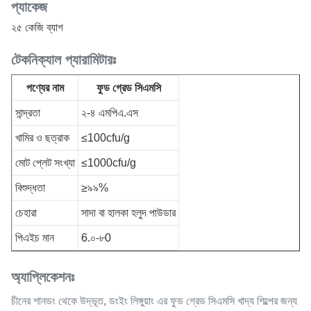
প্যাকেজ
২৫ কেজি ব্যাগ
টেকনিক্যাল প্যারামিটারঃ
পণ্যের নাম
ফুড গ্রেড সিএমসি
সান্দ্রতা
২-৪ এমপিএ.এস
খামির ও ছত্রাক
≤100cfu/g
মোট প্লেট সংখ্যা
≤1000cfu/g
বিশুদ্ধতা
≥৯৯%
চেহারা
সাদা বা হালকা হলুদ পাউডার
পিএইচ মান
6.০-৮0
অ্যাপ্লিকেশনঃ
চীনের শানডং থেকে উদ্ভূত, ডংইং লিঙ্গুয়াং এর ফুড গ্রেড সিএমসি খাদ্য শিল্পের জন্য