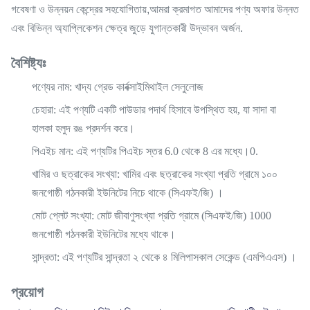
গবেষণা ও উন্নয়ন কেন্দ্রের সহযোগিতায়,আমরা ক্রমাগত আমাদের পণ্য অফার উন্নত
এবং বিভিন্ন অ্যাপ্লিকেশন ক্ষেত্র জুড়ে যুগান্তকারী উদ্ভাবন অর্জন.
বৈশিষ্ট্যঃ
পণ্যের নাম
: খাদ্য গ্রেড কার্বক্সাইমিথাইল সেলুলোজ
চেহারা
: এই পণ্যটি একটি পাউডার পদার্থ হিসাবে উপস্থিত হয়, যা সাদা বা
হালকা হলুদ রঙ প্রদর্শন করে।
পিএইচ মান
: এই পণ্যটির পিএইচ স্তর 6.0 থেকে 8 এর মধ্যে।0.
খামির ও ছত্রাকের সংখ্যা
: খামির এবং ছত্রাকের সংখ্যা প্রতি গ্রামে ১০০
জনগোষ্ঠী গঠনকারী ইউনিটের নিচে থাকে (সিএফই/জি) ।
মোট প্লেট সংখ্যা
: মোট জীবাণুসংখ্যা প্রতি গ্রামে (সিএফই/জি) 1000
জনগোষ্ঠী গঠনকারী ইউনিটের মধ্যে থাকে।
সান্দ্রতা
: এই পণ্যটির সান্দ্রতা ২ থেকে ৪ মিলিপাসকাল সেকেন্ড (এমপিএএস) ।
প্রয়োগ