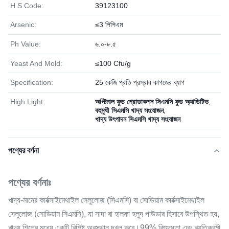
H S Code:
39123100
Arsenic:
≤3 পিপিএম
Ph Value:
৬.০-৮.৫
Yeast And Mold:
≤100 Cfu/g
Specification:
25 কেজি প্রতি প্রস্রাব কাগজের ব্যাগ
High Light:
অপ্টিমাল ফুড প্রোডাকশন সিএমসি ফুড অ্যাডিটিভ
,
বহুমুখী সিএমসি খাদ্য সংযোজন
,
খাদ্য উৎপাদন সিএমসি খাদ্য সংযোজন
পণ্যের বর্ণনা
পণ্যের বর্ণনাঃ
খাদ্য-মানের কার্বক্সাইমেথাইল সেলুলোজ (সিএমসি) বা সোডিয়াম কার্বক্সাইমেথাইল
সেলুলোজ (সোডিয়াম সিএমসি), যা সাদা বা হালকা হলুদ পাউডার হিসাবে উপস্থিত হয়,
খাদ্য শিল্পের মধ্যে একটি বিশিষ্ট অবস্থান দখল করে।99% বিশুদ্ধতা এবং ব্যতিক্রমী