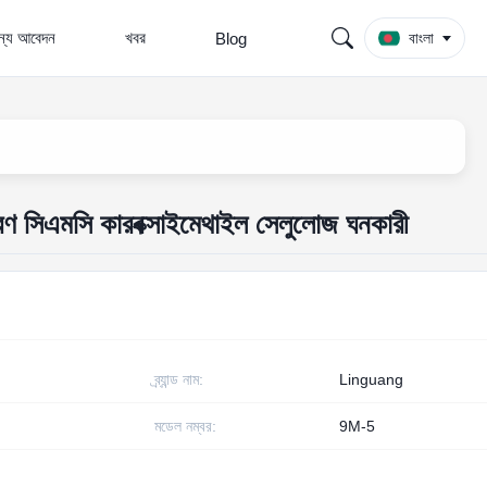
জন্য আবেদন
খবর
Blog
বাংলা
রণ সিএমসি কারবক্সাইমেথাইল সেলুলোজ ঘনকারী
ব্র্যান্ড নাম:
Linguang
মডেল নম্বর:
9M-5