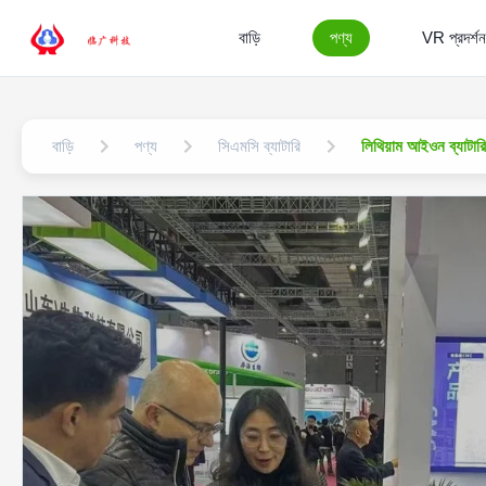
বাড়ি
পণ্য
VR প্রদর্শন
বাড়ি
পণ্য
সিএমসি ব্যাটারি
লিথিয়াম আইওন ব্যাটা