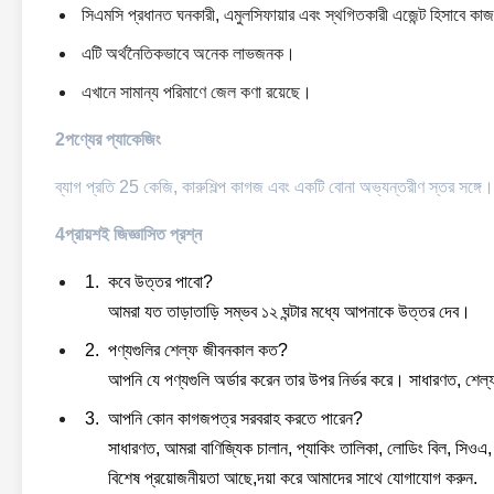
সিএমসি প্রধানত ঘনকারী, এমুলসিফায়ার এবং স্থগিতকারী এজেন্ট হিসাবে ক
এটি অর্থনৈতিকভাবে অনেক লাভজনক।
এখানে সামান্য পরিমাণে জেল কণা রয়েছে।
2পণ্যের প্যাকেজিং
ব্যাগ প্রতি 25 কেজি, কারুশিল্প কাগজ এবং একটি বোনা অভ্যন্তরীণ স্তর সঙ্গে
4প্রায়শই জিজ্ঞাসিত প্রশ্ন
কবে উত্তর পাবো?
আমরা যত তাড়াতাড়ি সম্ভব ১২ ঘন্টার মধ্যে আপনাকে উত্তর দেব।
পণ্যগুলির শেল্ফ জীবনকাল কত?
আপনি যে পণ্যগুলি অর্ডার করেন তার উপর নির্ভর করে। সাধারণত, শেল
আপনি কোন কাগজপত্র সরবরাহ করতে পারেন?
সাধারণত, আমরা বাণিজ্যিক চালান, প্যাকিং তালিকা, লোডিং বিল, সিওএ,
বিশেষ প্রয়োজনীয়তা আছে,দয়া করে আমাদের সাথে যোগাযোগ করুন.