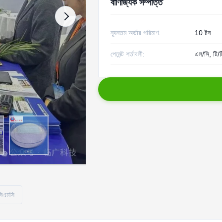
বাণিজ্যিক সম্পত্তি
ন্যূনতম অর্ডার পরিমাণ:
10 টন
পেমেন্ট শর্তাবলী:
এল/সি, টি/ট
 সিএমসি