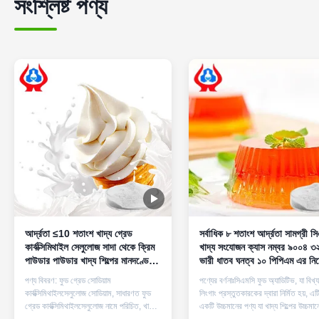
সংশ্লিষ্ট পণ্য
আর্দ্রতা ≤10 শতাংশ খাদ্য গ্রেড
সর্বাধিক ৮ শতাংশ আর্দ্রতা সামগ্রী স
কার্বক্সিমিথাইল সেলুলোজ সাদা থেকে ক্রিম
খাদ্য সংযোজন ক্যাস নম্বর ৯০০৪ ৩
পাউডার পাউডার খাদ্য শিল্পের মানদণ্ডের
ভারী ধাতব ঘনত্ব ১০ পিপিএম এর নিচ
জন্য ডিজাইন করা হয়েছে
খাদ্য শিল্পের জন্য
পণ্য বিবরণ: ফুড গ্রেড সোডিয়াম
পণ্যের বর্ণনাঃসিএমসি ফুড অ্যাডিটিভ, যা বিখ্
কার্বক্সিমিথাইলসেলুলোজ সোডিয়াম, সাধারণত ফুড
লিংগাং প্রস্তুতকারকের দ্বারা নির্মিত হয়, এট
গ্রেড কার্বক্সিমিথাইলসেলুলোজ নামে পরিচিত, খাদ্য
একটি উচ্চমানের পণ্য যা খাদ্য শিল্পের উচ্চমান