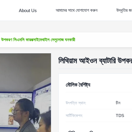
আমাদের সাথে যোগাযোগ করুন
উদ্ধৃতির 
About Us
রি উপকরণ সিএমসি কারবক্সাইমেথাইল সেলুলোজ ঘনকারী
লিথিয়াম আইওন ব্যাটারি উপক
মৌলিক বৈশিষ্ট্য
উৎপত্তি স্থান:
চীন
সার্টিফিকেশন:
TDS