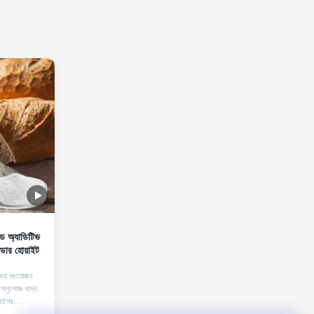
ুড অ্যাডিটিভ
ডার হোয়াইট
দ্য সংযোজন
ুলোজ খাদ্য
মানের