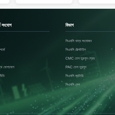
2010 সালে প্রতিষ্ঠিত হয়। এটি একটি উচ্চ
কার্বক্সাইমথাইল সেলুলোজ সোডিয়া
ে
প্রযুক্তির গবেষণা এবং উন্নয়ন বিশেষজ্ঞ
কারখানায় পাইকারি দাম * স্থিতিশীল
ম
উদ্যোগ,উৎপাদনএটি ২০ একর এলাকা জুড়ে এবং
ভাল ফিল্ম গঠন বৈশিষ্ট্য *বায়োডেগ্র
বার্ষিক উৎপাদন ক্ষমতা ২০০০০ টনেরও বেশি।
*সিএমসি প্রধানত ঘনক, এমুলসিফা
কোম্পানি ISO9001 পাসআইএসও ১৪০০১,
সাসপেনশন এজে...
আইএস...
র্ণ সংযোগ
বিভাগ
সিএমসি খাদ্য সংযোজন
র্কে
সিএমসি টেক্সটাইল
CMC তেল তুরপুন গ্রেড
থে যোগাযোগ
PAC তেল তুরপুন
নীতি
সিএমসি ব্যাটারি
সিএমসি লেপ