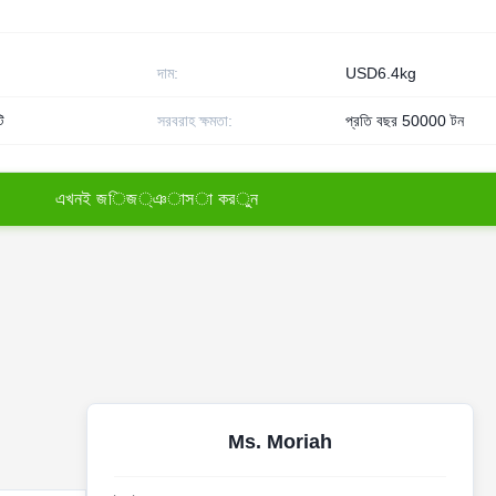
দাম:
USD6.4kg
ি
সরবরাহ ক্ষমতা:
প্রতি বছর 50000 টন
এ
খ
ন
ই
জ
ি
জ
্
ঞ
া
স
া
ক
র
ু
ন
Ms. Moriah