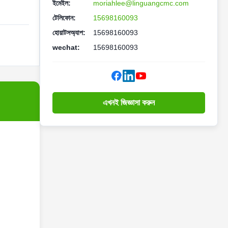
ইমেইল:
moriahlee@linguangcmc.com
টেলিফোন:
15698160093
হোয়াটসঅ্যাপ:
15698160093
wechat:
15698160093
এখনই জিজ্ঞাসা করুন