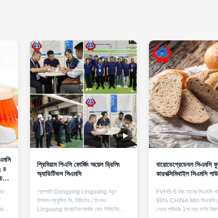
িএমসি
প্রিমিয়াম পিএসি ফোর্জিং অয়েল ড্রিলিং
বায়োডেগ্রেডেবল সিএমসি ফ
২ ৪
অ্যাডিটিভস সিএমসি
কারবক্সিমিথাইল সিএমসি পাউ
ে
যাত
কোম্পানি Dongying Linguang নতুন
FVH9-5 উচ্চ মানের সিএমসি খা
ি
উপাদান প্রযুক্তি সি, লিমিটেড / চিংদাও
99% CHINA Min সিএমসি সেল
ের
Linguang বায়োটেকনোলজি কোং লিমিটেড
গ্রেড পাউডার 1পণ্যের বর্ণনা উচ্চ