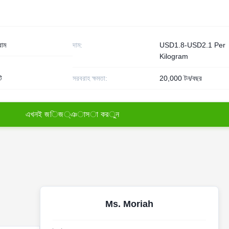
রাম
দাম:
USD1.8-USD2.1 Per
Kilogram
ি
সরবরাহ ক্ষমতা:
20,000 টন/বছর
এ
খ
ন
ই
জ
ি
জ
্
ঞ
া
স
া
ক
র
ু
ন
Ms. Moriah