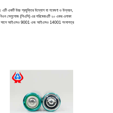
এটি একটি উচ্চ প্রযুক্তির উদ্যোগ যা গবেষণা ও উন্নয়ন,
িয়নিওন সেলুলোজ (পিএসি) এর পরিষেবাএটি ২০ একর এলাকা
াটি ২০১২ সালে আইএসও 9001 এবং আইএসও 14001 শংসাপত্র