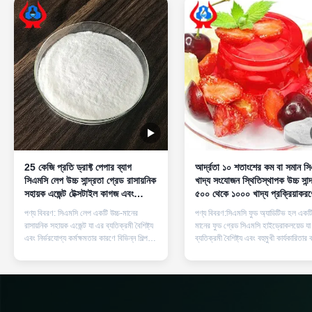
25 কেজি প্রতি ড্রাফ্ট পেপার ব্যাগ
আর্দ্রতা ১০ শতাংশের কম বা সমান স
সিএমসি লেপ উচ্চ সান্দ্রতা গ্রেড রাসায়নিক
খাদ্য সংযোজন স্থিতিস্থাপক উচ্চ সান্দ
সহায়ক এজেন্ট টেক্সটাইল কাগজ এবং
৫০০ থেকে ১০০০ খাদ্য প্রক্রিয়াকরণ
আঠালো শিল্পের জন্য আদর্শ
জন্য আদর্শ
পণ্য বিবরণ: সিএমসি লেপ একটি উচ্চ-মানের
পণ্য বিবরণ:সিএমসি ফুড অ্যাডিটিভ হল একটি
রাসায়নিক সহায়ক এজেন্ট যা এর ব্যতিক্রমী বৈশিষ্ট্য
মানের ফুড গ্রেড সিএমসি হাইড্রোকলয়েড যা
এবং নির্ভরযোগ্য কর্মক্ষমতার কারণে বিভিন্ন শিল্প
ব্যতিক্রমী বৈশিষ্ট্য এবং বহুমুখী কার্যকারিতার
জুড়ে ব্যাপকভাবে ব্যবহৃত হয়। একটি সাদা পাউডার
বিভিন্ন খাদ্য অ্যাপ্লিকেশনে একটি অপরিহার্য
বা দানাদার পদার্থের আকারে উপস্থাপিত, এই পণ্যটি
উপাদান হিসেবে কাজ করে। সেলুলোজ থেকে
উত্পাদন প্রক্রিয়াগুলির কঠোর চাহিদা মেটাতে
প্রাপ্ত, এই পণ্যটি একটি সেলুলোজ ডেরিভে
ডিজাইন করা হয়েছে যার জন্...
যার রাসায়নিক সূত্র C6H7O2(OH...