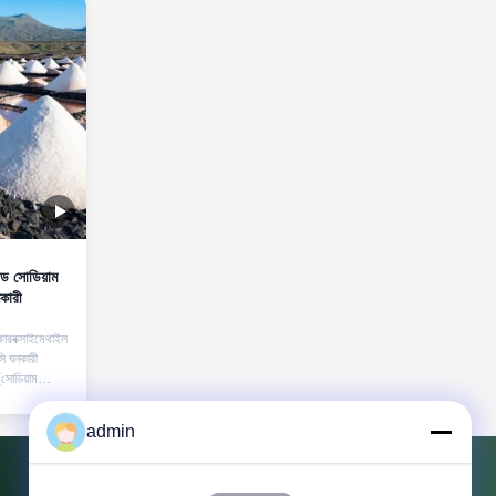
েড সোডিয়াম
কারী
 কারবক্সাইমেথাইল
ি ঘনকারী
(সোডিয়াম
ে পেল্ট বাঁধক
ুলো দমনকারী
admin
 খনিজ ধূলিকণা
এবং এদিকে