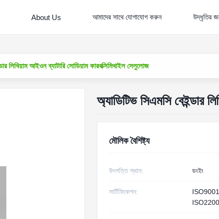
আমাদের সাথে যোগাযোগ করুন
উদ্ধৃতির 
About Us
্ডার লিথিয়াম আইওন ব্যাটারি সোডিয়াম কারবক্সিমিথাইল সেলুলোজ
অ্যাডিটিভ সিএমসি বেইন্ডার লি
মৌলিক বৈশিষ্ট্য
উৎপত্তি স্থান:
ডংইং
সার্টিফিকেশন:
ISO900
ISO220