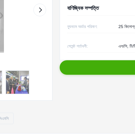
বাণিজ্যিক সম্পত্তি
ন্যূনতম অর্ডার পরিমাণ:
25 কিলোগ্
পেমেন্ট শর্তাবলী:
এল/সি, টি/ট
 সিএমসি