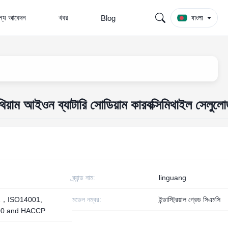
জন্য আবেদন
খবর
Blog
বাংলা
থিয়াম আইওন ব্যাটারি সোডিয়াম কারবক্সিমিথাইল সেলুল
ব্র্যান্ড নাম:
linguang
1，ISO14001,
মডেল নম্বর:
ইন্ডাস্ট্রিয়াল গ্রেড সিএমসি
00 and HACCP