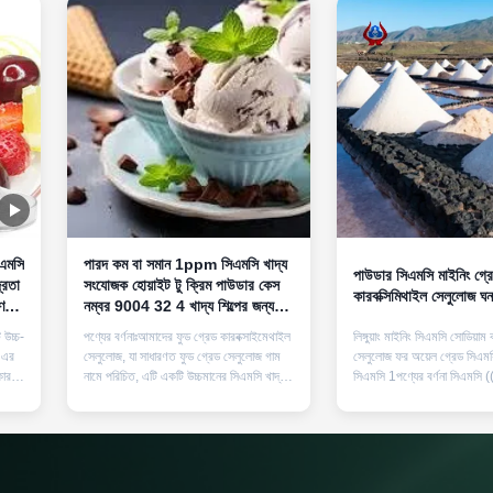
িএমসি
পারদ কম বা সমান 1ppm সিএমসি খাদ্য
পাউডার সিএমসি মাইনিং গ্র
্রতা
সংযোজক হোয়াইট টু ক্রিম পাউডার কেস
কারবক্সিমিথাইল সেলুলোজ ঘন
ের
নম্বর 9004 32 4 খাদ্য শিল্পের জন্য
আদর্শ
 উচ্চ-
পণ্যের বর্ণনাঃআমাদের ফুড গ্রেড কারবক্সাইমেথাইল
লিঙ্গুয়াং মাইনিং সিএমসি সোডিয়াম
 এর
সেলুলোজ, যা সাধারণত ফুড গ্রেড সেলুলোজ গাম
সেলুলোজ ফর অয়েল গ্রেড সিএমস
 কারণে
নামে পরিচিত, এটি একটি উচ্চমানের সিএমসি খাদ্য
সিএমসি 1পণ্যের বর্ণনা সিএমসি (
সংযোজন যা লিংগাং প্রস্তুতকারকের দ্বারা উত্পাদিত
কারবক্সিমেথাইল সেলুলোজ) খনি শিল্প
হয়।এই পণ্যটি বিশেষভাবে খাদ্য শিল্পের কঠোর
এবং ফ্লোটেশন ইনহিবিটার এবং ধ
টিভ
প্রয়োজনীয়তা পূরণের জন্য তৈরি করা হয়েছেএর
হিসাবে ব্যবহৃত হয়। সিএমসি হ'ল
উচ্চতর বিশুদ্ধতা এবং নির্ভরযোগ্...
গঠনের জন্য আবদ্ধকারী উপাদান 
আবদ্...