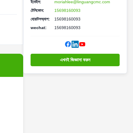
ইমেইল:
moriahlee@linguangcmc.com
টেলিফোন:
15698160093
হোয়াটসঅ্যাপ:
15698160093
wechat:
15698160093
এখনই জিজ্ঞাসা করুন