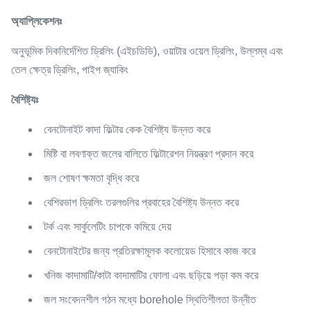
অ্যাপ্লিকেশনঃ
অনুভূমিক দিকনির্দেশিত ড্রিলিং (এইচডিডি), ওয়াটার ওয়েল ড্রিলিং, উল্লম্ব এবং
তেল ক্ষেত্র ড্রিলিং, পাইপ জ্যাকিং
বৈশিষ্ট্যঃ
বেনটোনাইট কাদা ফিল্টার কেক বৈশিষ্ট্য উন্নত করে
মিষ্টি বা লবণাক্ত জলের বালিতে ফিল্টারেশন নিয়ন্ত্রণ প্রদান করে
জল শোষণ ক্ষমতা বৃদ্ধি করে
বেশিরভাগ ড্রিলিং তরলগুলির প্রবাহের বৈশিষ্ট্য উন্নত করে
টর্ক এবং সার্কুলেটিং চাপকে কমিয়ে দেয়
বেনটোনাইটের জন্য প্রতিরক্ষামূলক কলোয়েড হিসাবে কাজ করে
খনিজ কাদামাটি/কাটা কাদামাটির ফোলা এবং ছড়িয়ে পড়া কম করে
জল সংবেদনশীল গঠন মধ্যে borehole স্থিতিশীলতা উন্নীত