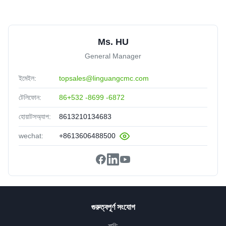
Ms. HU
General Manager
ইমেইল:
topsales@linguangcmc.com
টেলিফোন:
86+532 -8699 -6872
হোয়াটসঅ্যাপ:
8613210134683
wechat:
+8613606488500
গুরুত্বপূর্ণ সংযোগ