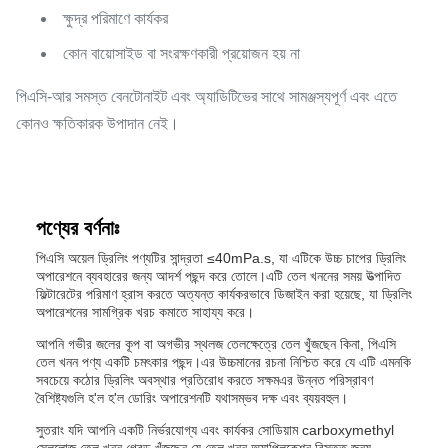
ক্ষুদ্র পরিমাণে কার্যকর
কোন বায়োসাইড বা সংরক্ষণকারী প্রয়োজন হয় না
পিএসি-আর সমস্ত বেনটোনাইট এবং অ্যাডিটিভের সাথে সামঞ্জস্যপূর্ণ এবং এতে
কোনও ক্ষতিকারক উপাদান নেই।
পণ্যের বর্ণনাঃ
পিএসি অয়েল ড্রিলিং পণ্যটির সান্দ্রতা ≤40mPa.s, যা এটিকে উচ্চ চাপের ড্রিলিং
অপারেশনে ব্যবহারের জন্য আদর্শ পছন্দ করে তোলে।এটি তেল খননের সময় উত্পাদিত
ফিল্টারেটের পরিমাণ হ্রাস করতে অত্যন্ত কার্যকরভাবে ডিজাইন করা হয়েছে, যা ড্রিলিং
অপারেশনের সামগ্রিক খরচ কমাতে সাহায্য করে।
আপনি গভীর জলের কূপ বা অগভীর স্থলজ তেলক্ষেত্রে তেল খুঁজছেন কিনা, পিএসি
তেল খনন পণ্য একটি চমৎকার পছন্দ।এর উচ্চমানের রচনা নিশ্চিত করে যে এটি এমনকি
সবচেয়ে কঠোর ড্রিলিং অবস্থার প্রতিরোধ করতে সক্ষমএর উন্নত পরিস্রাবণ
বৈশিষ্ট্যগুলি হ'ল হ'ল ডোরিং অপারেশনটি যথাসম্ভব দক্ষ এবং ব্যয়বহুল।
সুতরাং যদি আপনি একটি নির্ভরযোগ্য এবং কার্যকর সোডিয়াম carboxymethyl