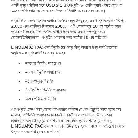
একটি মূল্য পরিসীমা সঙ্গে USD 2.1-3.0পণ্যটি ২৫ কেজি ক্রাফ্ট পেপার ব্যাগ বা
১০০০ কেজি বোনা ব্যাগে ৭-১০ দিনের ডেলিভারি সময়ের সাথে আসে।
পণ্যটি উচ্চ চাপের ড্রিলিং অপারেশনগুলির জন্য উপযুক্ত, একটি প্রতিস্থাপন ডিগ্রি
≥0.90 এবং সর্বনিম্ন বিশুদ্ধতা ≥90%। এটি কেবলমাত্র 16 এর সর্বোচ্চ তরল
ক্ষতির গর্ব করে,এটিকে ড্রিলিং অপারেশনের জন্য একটি দক্ষ পছন্দ করে
তোলেঅতিরিক্তভাবে, পণ্যটির শুকানোর সময় সর্বোচ্চ 10 এর ক্ষতি হয়।
LINGUANG PAC তেল ড্রিলিংয়ের জন্য কিছু সাধারণ পণ্য অ্যাপ্লিকেশন
অনুষ্ঠান এবং দৃশ্যকল্পগুলির মধ্যে রয়েছেঃ
অফশোর ড্রিলিং অপারেশন
অনশোর ড্রিলিং অপারেশন
অন্বেষণমূলক ড্রিলিং
দিকনির্দেশিত ড্রিলিং অপারেশন
কঠোর পরিবেশে ড্রিলিং
এই পণ্যটি এমন পরিস্থিতিতে বিশেষভাবে কার্যকর যেখানে ফিল্ট্র্যাট ক্ষতি হ্রাস করা
দরকার, যা ড্রিলিং অপারেশন চলাকালীন একটি সাধারণ সমস্যা।উচ্চ-চাপের
ড্রিলিংয়ের জন্য উপযুক্ত চাপ পরিসীমা এবং উচ্চ স্তরের প্রতিস্থাপন সহ,
LINGUANG PAC তেল খনন পণ্য ফিল্টার হার হ্রাস এবং খনন অপারেশন দক্ষতা
উন্নত করতে সাহায্য করতে পারেন।