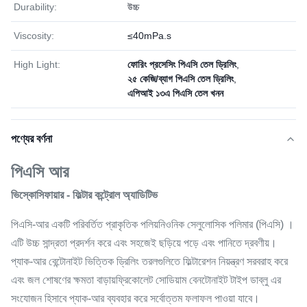
Durability:
উচ্চ
Viscosity:
≤40mPa.s
High Light:
ফোরিং প্রসেসিং পিএসি তেল ড্রিলিং
,
২৫ কেজি/ব্যাগ পিএসি তেল ড্রিলিং
,
এপিআই ১৩এ পিএসি তেল খনন
পণ্যের বর্ণনা
পিএসি আর
ভিস্কোসিফায়ার - ফিল্টার কন্ট্রোল অ্যাডিটিভ
পিএসি-আর একটি পরিবর্তিত প্রাকৃতিক পলিয়নিওনিক সেলুলোসিক পলিমার (পিএসি) ।
এটি উচ্চ সান্দ্রতা প্রদর্শন করে এবং সহজেই ছড়িয়ে পড়ে এবং পানিতে দ্রবণীয়।
প্যাক-আর বেন্টোনাইট ভিত্তিক ড্রিলিং তরলগুলিতে ফিল্টারেশন নিয়ন্ত্রণ সরবরাহ করে
এবং জল শোষণের ক্ষমতা বাড়ায়ফ্রিকোলেট সোডিয়াম বেনটোনাইট টাইপ ডাব্লু এর
সংযোজন হিসাবে প্যাক-আর ব্যবহার করে সর্বোত্তম ফলাফল পাওয়া যাবে।