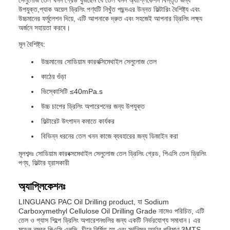
সেলুলোজ তেল খনন গ্রেড খুঁজছেন যে তেল খনন অ্যাপ্লিকেশন বিস্তৃত জন্য
উপযুক্ত,প্যাক অয়েল ড্রিলিং পণ্যটি নিখুঁত পছন্দএর উন্নত ফিল্টারিং বৈশিষ্ট্য এবং
উচ্চমানের ফর্মুলেশন দিয়ে, এটি আপনাকে দ্রুত এবং সহজেই আপনার ড্রিলিং লক্ষ্য
অর্জনে সহায়তা করবে।
মূল বৈশিষ্ট্য:
উচ্চমানের সোডিয়াম কারবক্সিমেথাইল সেলুলোজ তেল
কাঠের গুঁড়া
ভিস্কোসিটি ≤40mPa.s
উচ্চ চাপের ড্রিলিং অপারেশনের জন্য উপযুক্ত
ফিল্টারেট উৎপাদন কমাতে কার্যকর
বিভিন্ন ধরনের তেল খনন কাজে ব্যবহারের জন্য ডিজাইন করা
মূলশব্দঃ সোডিয়াম কারবক্সমেথাইল সেলুলোজ তেল ড্রিলিং গ্রেড, পিএসি তেল ড্রিলিং
পণ্য, ফিল্টার হ্রাসকারী
অ্যাপ্লিকেশনঃ
LINGUANG PAC Oil Drilling product, যা Sodium
Carboxymethyl Cellulose Oil Drilling Grade নামেও পরিচিত, এটি
তেল ও গ্যাস শিল্পে ড্রিলিং অপারেশনগুলির জন্য একটি নির্ভরযোগ্য সমাধান। এর
মডেল নম্বর,পিএসি এলভি, চীনে নির্মিত হয় এবং সর্বনিম্ন অর্ডার পরিমাণ 3MTS,