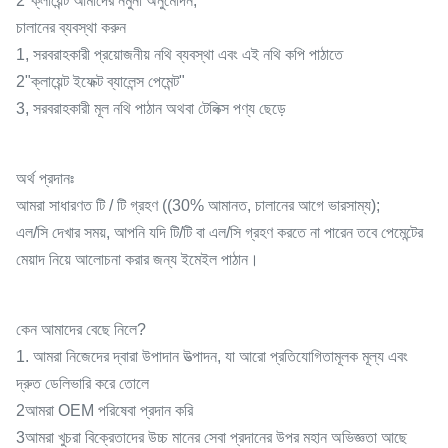
2"ক্লায়েন্ট আমাদের নমুনা অনুমোদন,
চালানের ব্যবস্থা করুন
1, সরবরাহকারী প্রয়োজনীয় নথি ব্যবস্থা এবং এই নথি কপি পাঠাতে
2"ক্লায়েন্ট ইফেক্ট ব্যালেন্স পেমেন্ট"
3, সরবরাহকারী মূল নথি পাঠান অথবা টেলিক্স পণ্য ছেড়ে
অর্থ প্রদানঃ
আমরা সাধারণত টি / টি গ্রহণ ((30% আমানত, চালানের আগে ভারসাম্য);
এল/সি দেখার সময়, আপনি যদি টি/টি বা এল/সি গ্রহণ করতে না পারেন তবে পেমেন্টের
মেয়াদ নিয়ে আলোচনা করার জন্য ইমেইল পাঠান।
কেন আমাদের বেছে নিলে?
1. আমরা নিজেদের দ্বারা উপাদান উত্পাদন, যা আরো প্রতিযোগিতামূলক মূল্য এবং
দ্রুত ডেলিভারি করে তোলে
2আমরা OEM পরিষেবা প্রদান করি
3আমরা খুচরা বিক্রেতাদের উচ্চ মানের সেবা প্রদানের উপর মহান অভিজ্ঞতা আছে