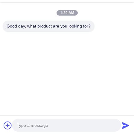
আমাদের সম্পর্কে
1:30 AM
কারখানা ভ্রমণ
মান নিয়ন্ত্রণ
Good day, what product are you looking for?
আমাদের সাথে যোগাযোগ করুন
উদ্ধৃতির জন্য আবেদন
খবর
Dongying Linguang New Material Technology Co., Ltd.
86-532-132101-34683
topsales@linguangcmc.com
আমাদের অনুসরণ করো
© 2026 Dongying Linguang New Material Technology Co., Ltd.. All Rights
Reserved.