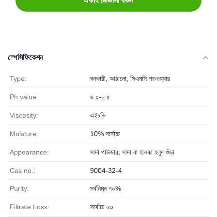
এখনই জিজ্ঞাসা করুন
স্পেসিফিকেশন
Type:
ঘনকারী, আঠালো, সিএমসি পডওয়্যার
Ph value:
৬.০-৮.৫
Viscosity:
এইচভি
Moisture:
10% সর্বোচ্চ
Appearance:
সাদা পাউডার, সাদা বা হালকা হলুদ গুঁড়া
Cas no.:
9004-32-4
Purity:
সর্বনিম্ন ৭০%
Filtrate Loss:
সর্বোচ্চ ২৩