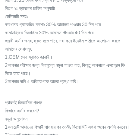
বিকল্প 1: 25 কেজি কার্ফট ব্যাগ PE অভ্যন্তর সঙ্গে
বিকল্প ২ঃ গ্রাহকের চাহিদা অনুযায়ী
ডেলিভারি সময়ঃ
কারখানার প্যাকেজিং নকশাঃ 30% আমানত পাওয়ার 30 দিন পরে
কাস্টমাইজড ডিজাইনঃ 30% আমানত পাওয়ার 40 দিন পরে
জরুরী অর্ডার জন্য, দ্রুত হতে পারে, দয়া করে ইমেইল পাঠাতে আলোচনা করতে
আমাদের সেবাসমূহ
1.OEM সেবা স্বাগত জানাই।
2আপনার পরীক্ষার জন্য বিনামূল্যে নমুনা পাওয়া যায়, কিন্তু আপনাকে এক্সপ্রেস ফি
দিতে হতে পারে।
3আপনার দাবি ও অভিযোগকে আমরা শ্রদ্ধা করি।
প্রায়শই জিজ্ঞাসিত প্রশ্ন
কিভাবে অর্ডার করবেন?
নমুনা অনুমোদন
1ক্লায়েন্ট আমাদের পিআই পাওয়ার পর ৩০% ডিপোজিট অথবা ওপেন এলসি করবেন।