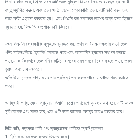
হিসাবে কাজ করে; ফিক্সিং তরল,এটি তরল সান্দ্রতা নিয়ন্ত্রণ করতে ব্যবহৃত হয়, ভারী
বস্তু স্থগিত করুন, এবং তরল ক্ষতি এড়ান; ফ্রেকচারিং তরল, এটি ভর্তি বহন এবং
তরল ক্ষতি এড়াতে ব্যবহৃত হয়। এবং পিএসি কম ঘনত্বের লবণের জন্য ঘনক হিসাবে
ব্যবহৃত হয়, রিওলজি সংশোধনকারী হিসাবে।
যখন সিএমসি ফ্রেকচারিং ফ্লুইডে ব্যবহৃত হয়, তখন এটি উচ্চ দক্ষতার সাথে তেল
খনির ফাটলগুলিতে 'ফ্ল্যাশিং' আনতে পারে এবং অস্মোসিস চ্যানেল স্থাপন করতে
পারে,যা কার্যকরভাবে তেল খনির কাঠামোর মধ্যে তরল প্রবেশ রোধ করতে পারে, তরল
হ্রাস, এবং চাপ কমাতে।
অতি উচ্চ সান্দ্রতা পণ্য গুয়ার গাম প্রতিস্থাপন করতে পারে, উৎপাদন খরচ কমাতে
পারে।
ক্ষণস্থায়ী পণ্য, যেমন গ্রানুলার পিএসি, কঠোর পরিবেশে ব্যবহার করা হবে, এটি আরও
সুবিধাজনক এবং সহজ হবে, এবং এটি কাদা বরাদ্দের ক্ষেত্রে আরও কার্যকর হবে।
মিষ্টি পানি, সমুদ্রের পানি এবং স্যাচুরেটেড পানিতে অ্যাপ্লিকেশন
1. ফিল্টারকেকের তৈলাক্ততা উন্নত করে।