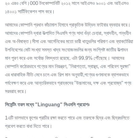
২০ এরও বেশি।000 টনকোম্পানিটি ২০১২ সালে আইএসও ৯০০১ এবং আইএসও
১৪০০১ সার্টিফিকেশন পাস করে।
আমাদের কোম্পানি প্রধান কাঁচামাল হিসাবে প্রাকৃতিক উদ্ভিদ ফাইবার ব্যবহার করে।
আমাদের কোম্পানি দ্বারা উত্পাদিত সিএমসি পণ্য সাদা গুঁড়া চেহারা, স্বাদহীন, গন্ধহীন
এবং অ-বিষাক্ত।সীসা এবং আর্সেনিকের মতো ভারী ধাতুগুলির পরিমাণ এবং ব্যাকটেরিয়া
উপনিবেশের মোট সংখ্যা সমস্ত খাদ্য সংযোজনগুলির জন্য সংশ্লিষ্ট জাতীয় উত্পাদন
মান পূরণ করে এবং সর্বোচ্চ বিশুদ্ধতা রয়েছে. এটা 99.9% পৌঁছেছে। আমাদের
কোম্পানি কঠোরভাবে পণ্যের মান নিয়ন্ত্রণ, "নিরাপত্তা, স্বাস্থ্য, এবং পরিবেশ সুরক্ষা"
এর ধারাবাহিক নীতি মেনে চলে এবং শিল্প মান অনুযায়ী,পণ্যের গুণমানকে ব্যাপকভাবে
পর্যবেক্ষণ করে এবং আন্তরিকভাবে গ্রাহকদের "উচ্চমানের, দক্ষ এবং প্রযোজ্য" পণ্য
সরবরাহ করে।
সিমেন্টিং তরল মধ্যে "Linguang" সিএমসি প্রয়োগঃ
1এটি ভালভাবে কূপের প্রাচীর রক্ষা করতে পারে এবং তরলকে ছিদ্র এবং ছিদ্রগুলিতে
প্রবেশ করতে বাধা দিতে পারে।