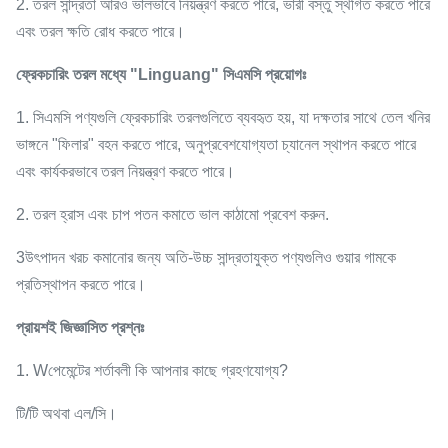
2. তরল সান্দ্রতা আরও ভালভাবে নিয়ন্ত্রণ করতে পারে, ভারী বস্তু স্থগিত করতে পারে
এবং তরল ক্ষতি রোধ করতে পারে।
ফ্রেকচারিং তরল মধ্যে "Linguang" সিএমসি প্রয়োগঃ
1. সিএমসি পণ্যগুলি ফ্রেকচারিং তরলগুলিতে ব্যবহৃত হয়, যা দক্ষতার সাথে তেল খনির
ভাঙ্গনে "ফিলার" বহন করতে পারে, অনুপ্রবেশযোগ্যতা চ্যানেল স্থাপন করতে পারে
এবং কার্যকরভাবে তরল নিয়ন্ত্রণ করতে পারে।
2. তরল হ্রাস এবং চাপ পতন কমাতে ভাল কাঠামো প্রবেশ করুন.
3উৎপাদন খরচ কমানোর জন্য অতি-উচ্চ সান্দ্রতাযুক্ত পণ্যগুলিও গুয়ার গামকে
প্রতিস্থাপন করতে পারে।
প্রায়শই জিজ্ঞাসিত প্রশ্নঃ
1. W
পেমেন্টের শর্তাবলী কি আপনার কাছে গ্রহণযোগ্য?
টি/টি অথবা এল/সি।