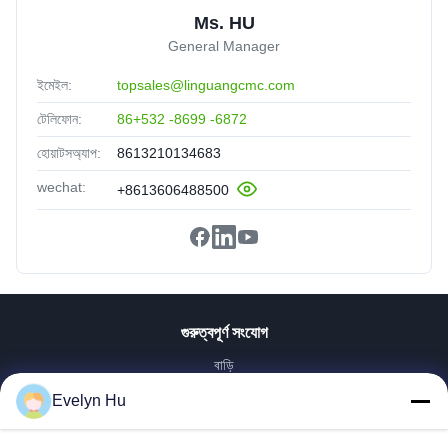
Ms. HU
General Manager
ইমেইল:
topsales@linguangcmc.com
টেলিফোন:
86+532 -8699 -6872
হোয়াটসঅ্যাপ:
8613210134683
wechat:
+8613606488500
গুরুত্বপূর্ণ সংযোগ
বাড়ি
পণ্য
Evelyn Hu
VR প্রদর্শন
আমাদের সম্পর্কে