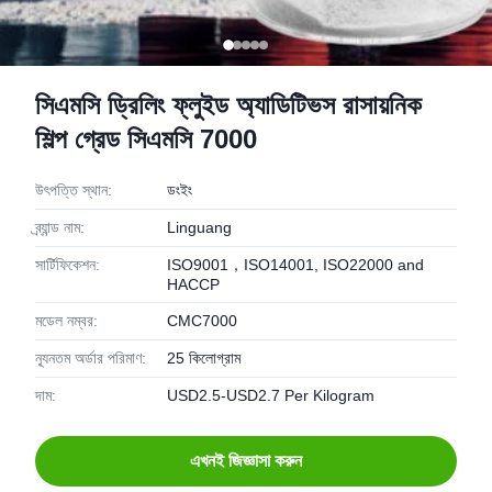
সিএমসি ড্রিলিং ফ্লুইড অ্যাডিটিভস রাসায়নিক
শিল্প গ্রেড সিএমসি 7000
উৎপত্তি স্থান:
ডংইং
ব্র্যান্ড নাম:
Linguang
সার্টিফিকেশন:
ISO9001，ISO14001, ISO22000 and
HACCP
মডেল নম্বর:
CMC7000
ন্যূনতম অর্ডার পরিমাণ:
25 কিলোগ্রাম
দাম:
USD2.5-USD2.7 Per Kilogram
এখনই জিজ্ঞাসা করুন