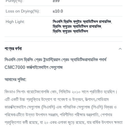
Purity(%):
≥99
Loss on Drying(%):
≤10.0
High Light:
সিএমসি ড্রিলিং ফ্লুইড অ্যাডিটিভস রাসায়নিক
,
ড্রিলিং ফ্লুয়েড অ্যাডিটিভস রাসায়নিক
,
ড্রিলিং ফ্লুয়েড অ্যাডিটিভস
পণ্যের বর্ণনা
সিএমসি তেল ড্রিলিং গ্রেড ইন্ডাস্ট্রিয়াল গ্রেড অ্যাডিটিভ
রাসায়নিক পদার্থ
CMC7000 কার্বক্সাইমেথাইল সেলুলোজ
আমাদের সুবিধা:
কিংডাও লিংগাং বায়োটেকনোলজি কোং, লিমিটেড ২০১০ সালে প্রতিষ্ঠিত হয়েছিল।
এটি একটি উচ্চ প্রযুক্তির উদ্যোগ যা গবেষণা ও উন্নয়ন, উত্পাদন,সোডিয়াম
কারবক্সিমেথাইল সেলুলোজ (সিএমসি) এবং পলিয়নিক সেলুলোজ (পিএসি) বিক্রয় ও
পরিষেবাএটিতে উন্নত উৎপাদন সরঞ্জাম, পরিশীলিত পরীক্ষার যন্ত্রপাতি, পেশাদার
প্রযুক্তিগত কর্মী রয়েছে, যা ২০ একর এলাকা জুড়ে রয়েছে, যার বার্ষিক উৎপাদন ক্ষমতা