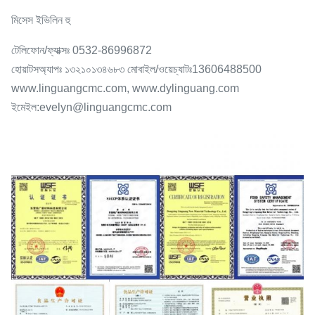
মিসেস ইভিলিন হু
টেলিফোন/ফ্যাক্সঃ 0532-86996872
হোয়াটসঅ্যাপঃ ১৩২১০১৩৪৬৮৩ মোবাইল/ওয়েচ্যাটঃ13606488500
www.linguangcmc.com, www.dylinguang.com
ইমেইল:evelyn@linguangcmc.com