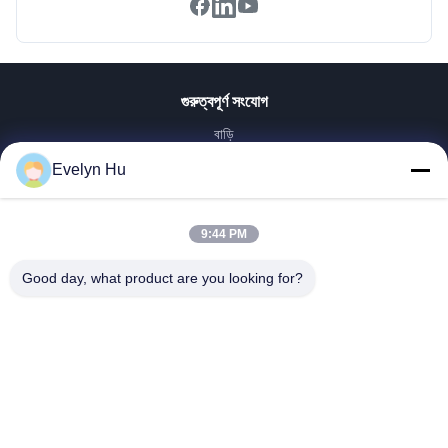
গুরুত্বপূর্ণ সংযোগ
বাড়ি
পণ্য
Evelyn Hu
VR প্রদর্শন
আমাদের সম্পর্কে
9:44 PM
কারখানা ভ্রমণ
মান নিয়ন্ত্রণ
Good day, what product are you looking for?
আমাদের সাথে যোগাযোগ করুন
উদ্ধৃতির জন্য আবেদন
খবর
Dongying Linguang New Material Technology Co., Ltd.
86-532-132101-34683