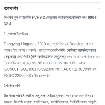
পণ্যের বর্ণনা
সিএমসি ফুড অ্যাডিটিভ FVH9-2 সেলুলোজ আইসক্রিম
সোডিয়াম লবণ 9004-
32-4
1. কোম্পানির পরিচয়
Dongying Linguang 2010 সালে প্রতিষ্ঠিত হয় Donying, শানডং
প্রদেশ চীন. আমরা পেশাদারী প্রস্তুতকারকের
সিএমসি (সোডিয়াম কারবক্সিমেথাইল
সেলুলোজ) এবং পিএসি (পলি অ্যানিয়োনিক সেলুলোজ)
আমরা আমাদের পণ্যের গুণমান
নিয়ে গর্বিত এবং বহু বছর ধরে শীর্ষ ক্লায়েন্টদের সাথে কাজ করছি। আমরা
ISO9001,ISO14001,ISO22000 এবং HACCP,BRC,হালাল এবং
FSSC 22000 সার্টিফাইড কোম্পানি.
1পণ্যের বর্ণনা
উচ্চমানের কারবক্সিমেথাইল সেলুলোজ সোডিয়াম,
খাদ্য ক্ষেত্রে সংযোজন হিসাবে
ব্যবহৃত, সিএমসি ঘনকরণ, স্থগিতকরণ, এমুলসিফিকেশন, স্থিতিশীলকরণ, আকৃতি,