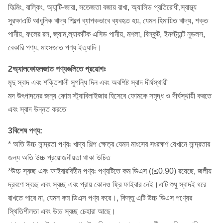
ফিল্মিং, বাল্কিং, অ্যান্টি-জারা, সতেজতা বজায় রাখা, অ্যাসিড প্রতিরোধী,স্বাস্থ্য
সুরক্ষাএটি আধুনিক খাদ্য শিল্পে ব্যাপকভাবে ব্যবহৃত হয়, যেমন হিমায়িত খাদ্য, শক্ত
পানীয়, ফলের রস, জ্যাম,ল্যাকটিক এসিড পানীয়, মশলা, বিস্কুট, ইনস্ট্যান্ট নুডলস,
বেকারি পণ্য, মাংসজাত পণ্য ইত্যাদি।
2অ্যালকোহলজাত পণ্যগুলিতে প্রয়োগঃ
মৃদু স্বাদ এবং শক্তিশালী সুগন্ধি দিন এবং অবশিষ্ট স্বাদ দীর্ঘস্থায়ী
মদ উৎপাদনের জন্য ফোম স্ট্যাবিলাইজার হিসেবে ফোমকে সমৃদ্ধ ও দীর্ঘস্থায়ী করতে
এবং স্বাদ উন্নত করতে
3বিশেষ পণ্য:
* অতি উচ্চ সান্দ্রতা পণ্যঃ খাদ্য শিল্প ক্ষেত্র যেমন মাংসের সংরক্ষণ যেখানে সান্দ্রতার
জন্য অতি উচ্চ প্রয়োজনীয়তা থাকা উচিত
*উচ্চ স্বচ্ছ এবং ফাইবারবিহীন পণ্যঃ পণ্যটিতে কম ডিএস ((≤0.90) রয়েছে, জলীয়
দ্রবণে স্বচ্ছ এবং স্বচ্ছ এবং প্রায় কোনও ফ্রি ফাইবার নেই।এটি শুধু স্বাদই ধরে
রাখতে পারে না, যেমন কম ডিএস পণ্য করে।, কিন্তু এটি উচ্চ ডিএস পণ্যের
স্থিতিশীলতা এবং উচ্চ স্বচ্ছ চেহারা আছে।