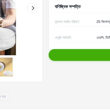
বাণিজ্যিক সম্পত্তি
ন্যূনতম অর্ডার পরিমাণ:
25 কিলোগ্
পেমেন্ট শর্তাবলী:
এল/সি, টি/ট
জ গাম