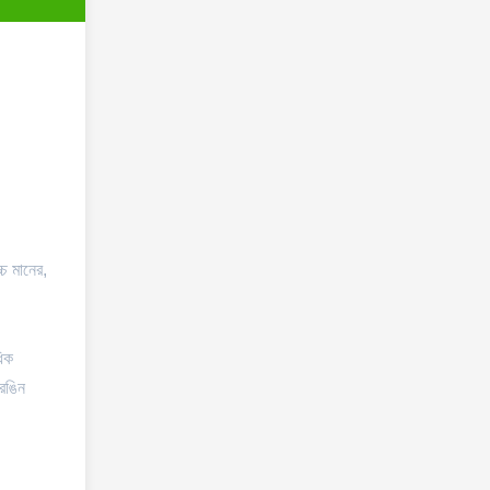
্চ মানের,
ধিক
 রঙিন