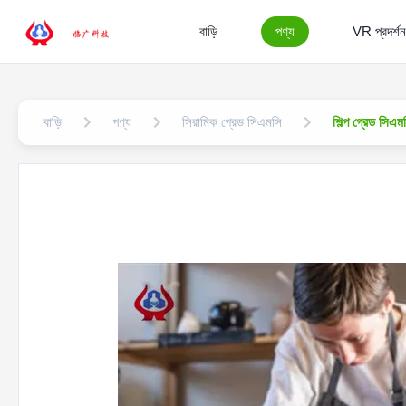
বাড়ি
পণ্য
VR প্রদর্শন
বাড়ি
পণ্য
সিরামিক গ্রেড সিএমসি
শিল্প গ্রেড সিএম