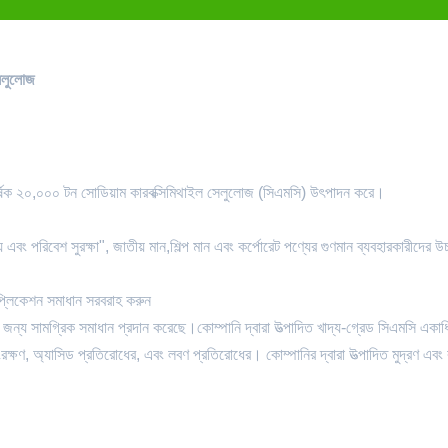
সেলুলোজ
 বার্ষিক ২০,০০০ টন সোডিয়াম কারবক্সিমিথাইল সেলুলোজ (সিএমসি) উৎপাদন করে।
থ্য এবং পরিবেশ সুরক্ষা", জাতীয় মান,শিল্প মান এবং কর্পোরেট পণ্যের গুণমান ব্যবহারকারীদের উচ
প্লিকেশন সমাধান সরবরাহ করুন
ের জন্য সামগ্রিক সমাধান প্রদান করেছে।কোম্পানি দ্বারা উত্পাদিত খাদ্য-গ্রেড সিএমসি একা
্ষণ, অ্যাসিড প্রতিরোধের, এবং লবণ প্রতিরোধের। কোম্পানির দ্বারা উত্পাদিত মুদ্রণ এবং