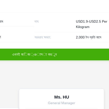
রাম
দাম:
USD1.9-USD2.5 Per
Kilogram
ি
সরবরাহ ক্ষমতা:
2,000 টন প্রতি মাসে
এ
খ
ন
ই
জ
ি
জ
্
ঞ
া
স
া
ক
র
ু
ন
Ms. HU
General Manager