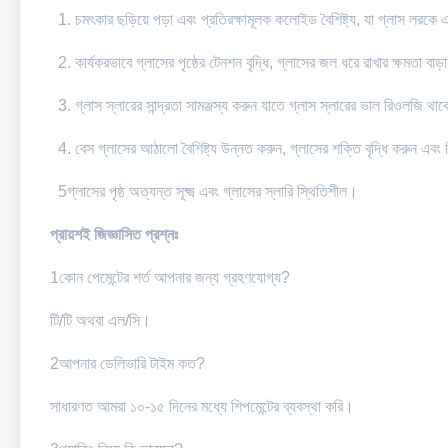
1. চমৎকার ছড়িয়ে পড়া এবং প্রতিরক্ষামূলক কলোইড বৈশিষ্ট্য, যা গ্লাস লরকে 
2. কার্যকরভাবে গ্লাসের পৃষ্ঠের টেনশন বৃদ্ধি, গ্লাসের জল ধরে রাখার ক্ষমতা বাড
3. গ্লাস স্লারের সান্দ্রতা সামঞ্জস্য করুন যাতে গ্লাস স্লারের ভাল রিওলজি থ
4. বেস গ্লাসের আঠালো বৈশিষ্ট্য উন্নত করুন, গ্লাসের শক্তি বৃদ্ধি করুন এবং
5গ্লাসের পৃষ্ঠ অত্যন্ত সূক্ষ্ম এবং গ্লাসের স্লারি স্থিতিশীল।
প্রায়শই জিজ্ঞাসিত প্রশ্নঃ
1কোন পেমেন্টের শর্ত আপনার জন্য গ্রহণযোগ্য?
টি/টি অথবা এল/সি।
2আপনার ডেলিভারি টাইম কত?
সাধারণত আমরা ১০-১৫ দিনের মধ্যে শিপমেন্টের ব্যবস্থা করি।