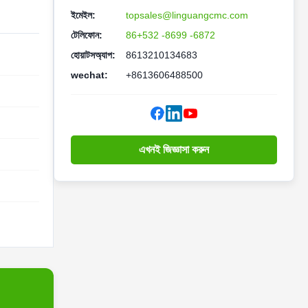
ইমেইল:
topsales@linguangcmc.com
টেলিফোন:
86+532 -8699 -6872
হোয়াটসঅ্যাপ:
8613210134683
wechat:
+8613606488500
এখনই জিজ্ঞাসা করুন