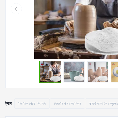
ট্যাগ
সিরামিক গ্রেড সিএমসি
সিএমসি গাম সেরামিকস
কারবক্সিমেথাইল সেলুলো