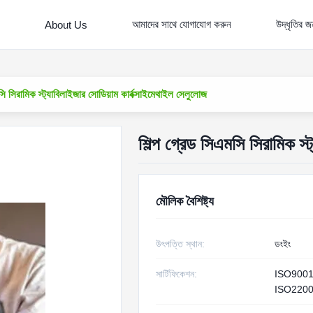
আমাদের সাথে যোগাযোগ করুন
উদ্ধৃতির 
About Us
সি সিরামিক স্ট্যাবিলাইজার সোডিয়াম কার্বক্সাইমেথাইল সেলুলোজ
শিল্প গ্রেড সিএমসি সিরামিক স্
মৌলিক বৈশিষ্ট্য
উৎপত্তি স্থান:
ডংইং
সার্টিফিকেশন:
ISO900
ISO220