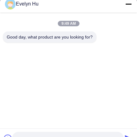
পণ্য
Evelyn Hu
VR প্রদর্শন
আমাদের সম্পর্কে
9:49 AM
কারখানা ভ্রমণ
মান নিয়ন্ত্রণ
Good day, what product are you looking for?
আমাদের সাথে যোগাযোগ করুন
উদ্ধৃতির জন্য আবেদন
খবর
Dongying Linguang New Material Technology Co., Ltd.
86-532-132101-34683
topsales@linguangcmc.com
আমাদের অনুসরণ করো
© 2026 Dongying Linguang New Material Technology Co., Ltd.. All Rights