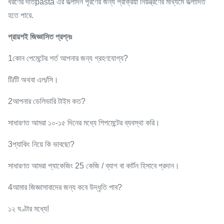
ধরণের দাঁতpasta এর উত্পাদন পূরণের জন্য প্রক্রিয়া নিয়ন্ত্রণের মাধ্যমে উত্পাদিত
হতে পারে.
প্রায়শই জিজ্ঞাসিত প্রশ্নঃ
1কোন পেমেন্টের শর্ত আপনার জন্য গ্রহণযোগ্য?
টি/টি অথবা এল/সি।
2আপনার ডেলিভারি টাইম কত?
সাধারণত আমরা ১০-১৫ দিনের মধ্যে শিপমেন্টের ব্যবস্থা করি।
3প্যাকিং নিয়ে কি ভাবছো?
সাধারণত আমরা প্যাকেজিং 25 কেজি / ব্যাগ বা কার্টন হিসাবে প্রদান।
4আমার জিজ্ঞাসাবাদের জন্য কবে উদ্ধৃতি পাব?
১২ ঘণ্টার মধ্যে!