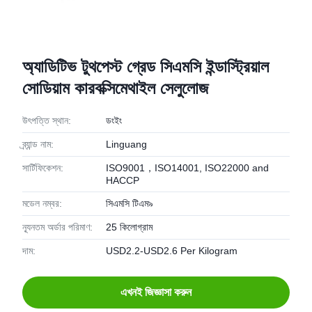
অ্যাডিটিভ টুথপেস্ট গ্রেড সিএমসি ইন্ডাস্ট্রিয়াল
সোডিয়াম কারবক্সিমেথাইল সেলুলোজ
উৎপত্তি স্থান:
ডংইং
ব্র্যান্ড নাম:
Linguang
সার্টিফিকেশন:
ISO9001，ISO14001, ISO22000 and
HACCP
মডেল নম্বর:
সিএমসি টিএম৯
ন্যূনতম অর্ডার পরিমাণ:
25 কিলোগ্রাম
দাম:
USD2.2-USD2.6 Per Kilogram
এখনই জিজ্ঞাসা করুন