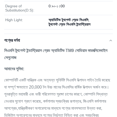
Degree of
0.৯০-১।00
Substitution(D.S):
High Light:
অ্যাডিটিভ টুথপেস্ট গ্রেড সিএমসি
,
টুথপেস্ট গ্রেড সিএমসি ইন্ডাস্ট্রিয়াল
পণ্যের বর্ণনা
সিএমসি টুথপেস্ট ইন্ডাস্ট্রিয়াল গ্রেড অ্যাডিটিভ TM9 সোডিয়াম কারবক্সিমেথাইল
সেলুলোজ
আমাদের সুবিধা:
কোম্পানিটি একটি যান্ত্রিক এবং অত্যন্ত সুনির্দিষ্ট সিএমসি উত্পাদন লাইন তৈরি করেছে
যা সম্পূর্ণ ক্ষমতাতে 20,000 টন উচ্চ মানের সিএমসির বার্ষিক উত্পাদন অর্জন করে।
পুনরাবৃত্তি মহামারী এবং ভারী পরিবেশগত সুরক্ষা চাপের কারণে, কোম্পানি সিদ্ধান্ত
নেওয়ার সুযোগ গ্রহণ করেছে, কর্মশালার স্বয়ংক্রিয় রূপান্তর, জিএমপি কর্মশালার
আপগ্রেড,যান্ত্রিকীকরণ অপারেশনের মাধ্যমে পণ্যের মানসম্মততা উন্নত করা,
ডিজিটাল অপারেশনের মাধ্যমে পণ্যের নির্ভুলতা নিশ্চিত করা এবং স্বয়ংক্রিয়