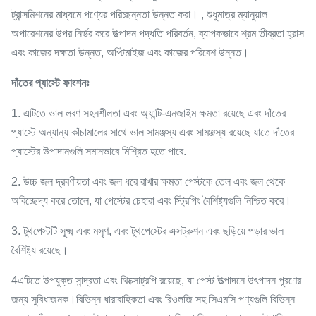
ট্রান্সমিশনের মাধ্যমে পণ্যের পরিচ্ছন্নতা উন্নত করা। , শুধুমাত্র ম্যানুয়াল
অপারেশনের উপর নির্ভর করে উত্পাদন পদ্ধতি পরিবর্তন, ব্যাপকভাবে শ্রম তীব্রতা হ্রাস
এবং কাজের দক্ষতা উন্নত, অপ্টিমাইজ এবং কাজের পরিবেশ উন্নত।
দাঁতের প্যাস্টে ফাংশনঃ
1. এটিতে ভাল লবণ সহনশীলতা এবং অ্যান্টি-এনজাইম ক্ষমতা রয়েছে এবং দাঁতের
প্যাস্টে অন্যান্য কাঁচামালের সাথে ভাল সামঞ্জস্য এবং সামঞ্জস্য রয়েছে যাতে দাঁতের
প্যাস্টের উপাদানগুলি সমানভাবে মিশ্রিত হতে পারে.​
2. উচ্চ জল দ্রবণীয়তা এবং জল ধরে রাখার ক্ষমতা পেস্টকে তেল এবং জল থেকে
অবিচ্ছেদ্য করে তোলে, যা পেস্টের চেহারা এবং স্ট্রিপিং বৈশিষ্ট্যগুলি নিশ্চিত করে।
3. টুথপেস্টটি সূক্ষ্ম এবং মসৃণ, এবং টুথপেস্টের এক্সট্রুশন এবং ছড়িয়ে পড়ার ভাল
বৈশিষ্ট্য রয়েছে।
4এটিতে উপযুক্ত সান্দ্রতা এবং থিক্সোট্রপি রয়েছে, যা পেস্ট উত্পাদনে উৎপাদন পূরণের
জন্য সুবিধাজনক।বিভিন্ন ধারাবাহিকতা এবং রিওলজি সহ সিএমসি পণ্যগুলি বিভিন্ন