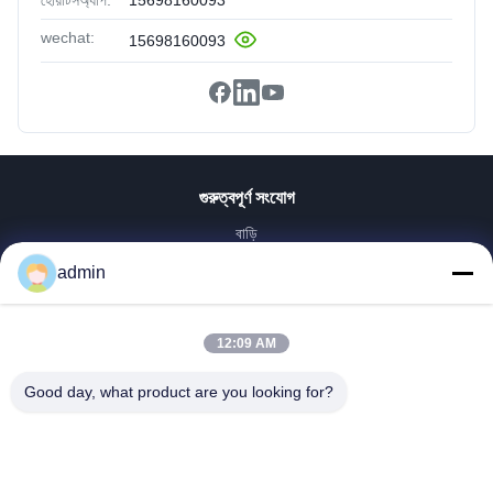
হোয়াটসঅ্যাপ:
15698160093
wechat:
15698160093
গুরুত্বপূর্ণ সংযোগ
বাড়ি
পণ্য
admin
VR প্রদর্শন
আমাদের সম্পর্কে
12:09 AM
কারখানা ভ্রমণ
মান নিয়ন্ত্রণ
Good day, what product are you looking for?
আমাদের সাথে যোগাযোগ করুন
উদ্ধৃতির জন্য আবেদন
খবর