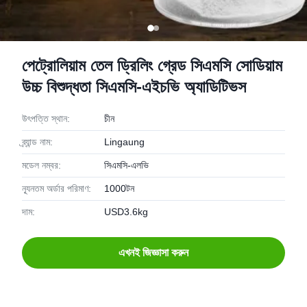
পেট্রোলিয়াম তেল ড্রিলিং গ্রেড সিএমসি সোডিয়াম
উচ্চ বিশুদ্ধতা সিএমসি-এইচভি অ্যাডিটিভস
উৎপত্তি স্থান:
চীন
ব্র্যান্ড নাম:
Lingaung
মডেল নম্বর:
সিএমসি-এলভি
ন্যূনতম অর্ডার পরিমাণ:
1000টন
দাম:
USD3.6kg
এখনই জিজ্ঞাসা করুন