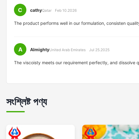
C
cathy
Qatar
Feb 10.2026
The product performs well in our formulation, consisten qualit
A
Almighty
United Arab Emirates
Jul 25.2025
The viscoisty meets our requirement perfectly, and dissolve 
সংশ্লিষ্ট পণ্য