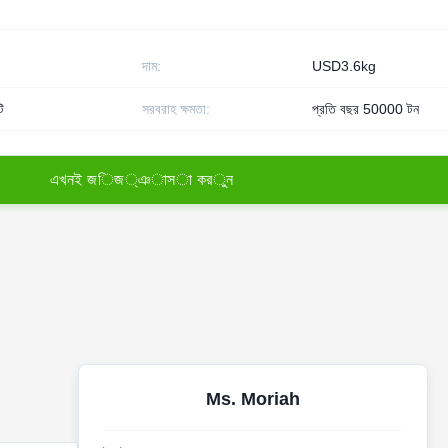
দাম:
USD3.6kg
ি
সরবরাহ ক্ষমতা:
প্রতি বছর 50000 টন
এ
খ
ন
ই
জ
ি
জ
্
ঞ
া
স
া
ক
র
ু
ন
Ms. Moriah