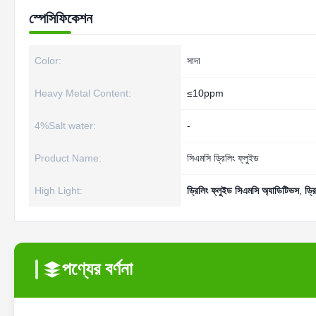
স্পেসিফিকেশন
Color:
সাদা
Heavy Metal Content:
≤10ppm
4%Salt water:
-
Product Name:
সিএমসি ড্রিলিং ফ্লুইড
High Light:
ড্রিলিং ফ্লুইড সিএমসি অ্যাডিটিভস
,
ড্র
পণ্যের বর্ণনা