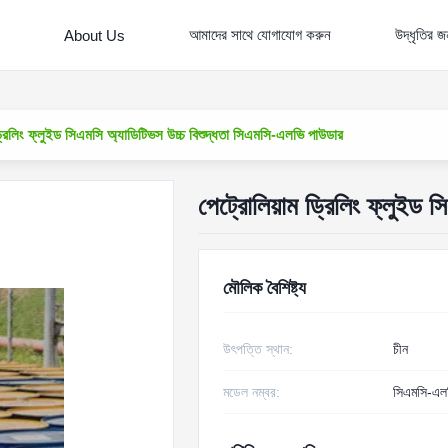
আমাদের সাথে যোগাযোগ করুন
উদ্ধৃতির 
About Us
ড্রিলিং ফ্লুইড সিএমসি অ্যাডিটিভস উচ্চ বিশুদ্ধতা সিএমসি-এলভি পাউডার
পেট্রোলিয়াম ড্রিলিং ফ্লুইড 
মৌলিক বৈশিষ্ট্য
উৎপত্তি স্থান:
চীন
মডেল নম্বর:
সিএমসি-এল