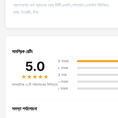
গ্রহণযোগ্য অর্থ প্রদানের ধরনঃ টি/টি,এল/সি,পেইপ্যাল,ওয়েস্টার্ন ইউনিয়ন;
ভাষা: ইংরেজি, চীনা
সামগ্রিক রেটিং
5.0
5 তারকা
৪ তারকা
3 তারা
★★★★★
★★★★★
২ তারকা
সাম্প্রতিক ৫০টি পর্যালোচনার ভিত্তিতে
১ তারকা
সমস্ত পর্যালোচনা