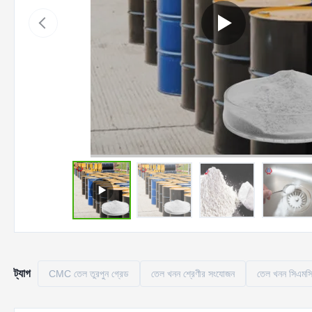
ট্যাগ
CMC তেল তুরপুন গ্রেড
তেল খনন শ্রেণীর সংযোজন
তেল খনন সিএমস