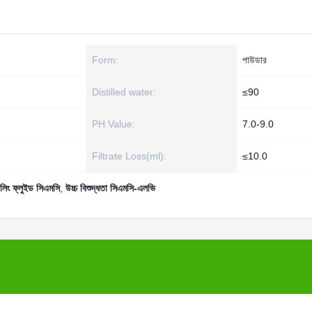
Form:
পাউডার
Distilled water:
≤90
PH Value:
7.0-9.0
Filtrate Loss(ml):
≤10.0
িলিং ফ্লুইড সিএমসি
,
উচ্চ বিশুদ্ধতা সিএমসি-এলভি