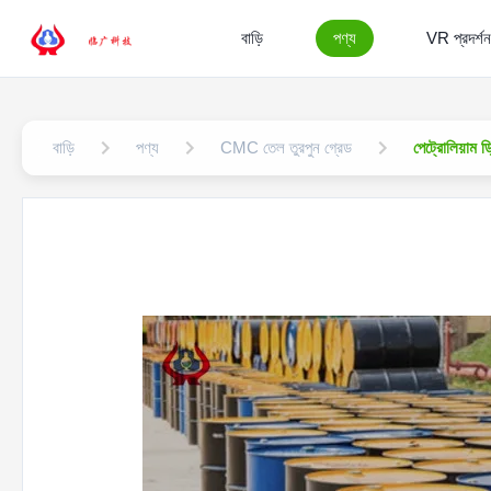
বাড়ি
পণ্য
VR প্রদর্শন
বাড়ি
পণ্য
CMC তেল তুরপুন গ্রেড
পেট্রোলিয়াম 