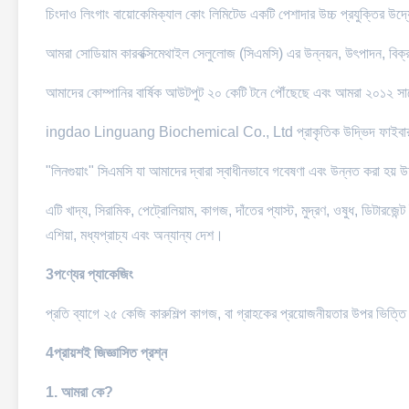
চিংদাও লিংগাং বায়োকেমিক্যাল কোং লিমিটেড একটি পেশাদার উচ্চ প্রযুক্তির উদ্
আমরা সোডিয়াম কারবক্সিমেথাইল সেলুলোজ (সিএমসি) এর উন্নয়ন, উৎপাদন, বিক্
আমাদের কোম্পানির বার্ষিক আউটপুট ২০ কেটি টনে পৌঁছেছে এবং আমরা ২০১
ingdao Linguang Biochemical Co., Ltd প্রাকৃতিক উদ্ভিদ ফাইবারকে প্
"লিনগুয়াং" সিএমসি যা আমাদের দ্বারা স্বাধীনভাবে গবেষণা এবং উন্নত করা হয় উচ্চ 
এটি খাদ্য, সিরামিক, পেট্রোলিয়াম, কাগজ, দাঁতের প্যাস্ট, মুদ্রণ, ওষুধ, ডিটারজেন্ট
এশিয়া, মধ্যপ্রাচ্য এবং অন্যান্য দেশ।
3পণ্যের প্যাকেজিং
প্রতি ব্যাগে ২৫ কেজি কারুশিল্প কাগজ, বা গ্রাহকের প্রয়োজনীয়তার উপর ভিত্ত
4প্রায়শই জিজ্ঞাসিত প্রশ্ন
1. আমরা কে?