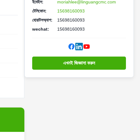
ইমেইল:
moriahlee@linguangcmc.com
টেলিফোন:
15698160093
হোয়াটসঅ্যাপ:
15698160093
wechat:
15698160093
এখনই জিজ্ঞাসা করুন