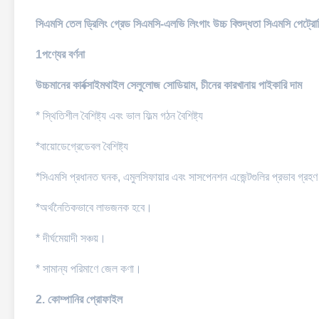
সিএমসি তেল ড্রিলিং গ্রেড সিএমসি-এলভি লিংগাং উচ্চ বিশুদ্ধতা সিএমসি পেট্রো
1পণ্যের বর্ণনা
উচ্চমানের কার্বক্সাইমথাইল সেলুলোজ সোডিয়াম, চীনের কারখানায় পাইকারি দাম
* স্থিতিশীল বৈশিষ্ট্য এবং ভাল ফিল্ম গঠন বৈশিষ্ট্য
*বায়োডেগ্রেডেবল বৈশিষ্ট্য
*সিএমসি প্রধানত ঘনক, এমুলসিফায়ার এবং সাসপেনশন এজেন্টগুলির প্রভাব গ্রহ
*অর্থনৈতিকভাবে লাভজনক হবে।
* দীর্ঘমেয়াদী সঞ্চয়।
* সামান্য পরিমাণে জেল কণা।
2. কোম্পানির প্রোফাইল