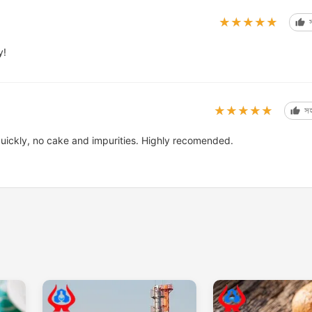
★★★★★
★★★★★
y!
★★★★★
★★★★★
সহ
quickly, no cake and impurities. Highly recomended.