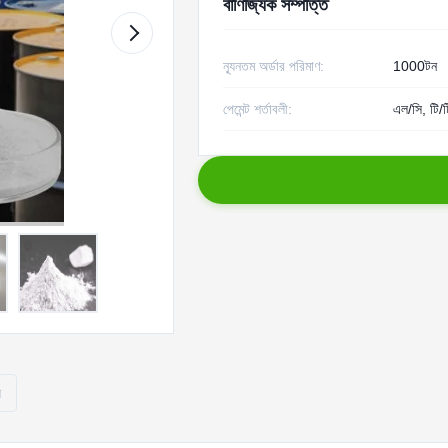
বাণিজ্যিক সম্পত্তি
ন্যূনতম অর্ডার পরিমাণ:
1000টন
পেমেন্ট শর্তাবলী:
এল/সি, টি/ট
ি