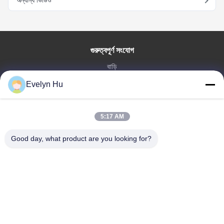
অন্যান্য ভিডিও
গুরুত্বপূর্ণ সংযোগ
বাড়ি
পণ্য
Evelyn Hu
VR প্রদর্শন
আমাদের সম্পর্কে
5:17 AM
কারখানা ভ্রমণ
মান নিয়ন্ত্রণ
Good day, what product are you looking for?
আমাদের সাথে যোগাযোগ করুন
উদ্ধৃতির জন্য আবেদন
খবর
Dongying Linguang New Material Technology Co., Ltd.
86-532-132101-34683