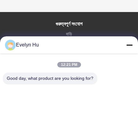
গুরুত্বপূর্ণ সংযোগ
বাড়ি
পণ্য
Evelyn Hu
VR প্রদর্শন
আমাদের সম্পর্কে
12:21 PM
কারখানা ভ্রমণ
মান নিয়ন্ত্রণ
Good day, what product are you looking for?
আমাদের সাথে যোগাযোগ করুন
উদ্ধৃতির জন্য আবেদন
খবর
Dongying Linguang New Material Technology Co., Ltd.
86-532-132101-34683
topsales@linguangcmc.com