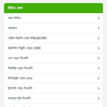
ভিডিও জোন
সকল ভিডিও
খাদ্যমান
পেট্রল ড্রিলিং গ্রেড PAC&CMC
টেক্সটাইল প্রিন্টিং গ্রেড CMC
লেপ গ্রেড সিএমসি
সিরামিক গ্রেড সিএমসি
ডিটারজেন্ট গ্রেড cmc
টুথপেস্ট গ্রেড সিএমসি
অন্যান্য শিল্প সিএমসি