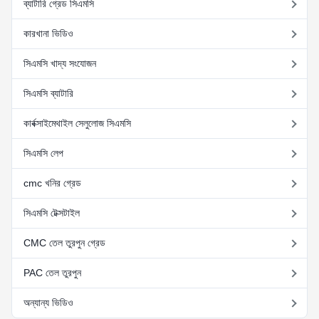
ব্যাটারি গ্রেড সিএমসি
কারখানা ভিডিও
সিএমসি খাদ্য সংযোজন
সিএমসি ব্যাটারি
কার্বক্সাইমেথাইল সেলুলোজ সিএমসি
সিএমসি লেপ
cmc খনির গ্রেড
সিএমসি টেক্সটাইল
CMC তেল তুরপুন গ্রেড
PAC তেল তুরপুন
অন্যান্য ভিডিও