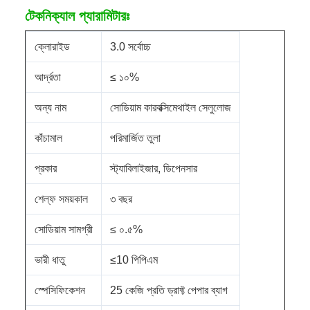
টেকনিক্যাল প্যারামিটারঃ
ক্লোরাইড
3.0 সর্বোচ্চ
আর্দ্রতা
≤ ১০%
অন্য নাম
সোডিয়াম কারবক্সিমেথাইল সেলুলোজ
কাঁচামাল
পরিমার্জিত তুলা
প্রকার
স্ট্যাবিলাইজার, ডিপেনসার
শেল্ফ সময়কাল
৩ বছর
সোডিয়াম সামগ্রী
≤ ০.৫%
ভারী ধাতু
≤10 পিপিএম
স্পেসিফিকেশন
25 কেজি প্রতি ড্রাফ্ট পেপার ব্যাগ