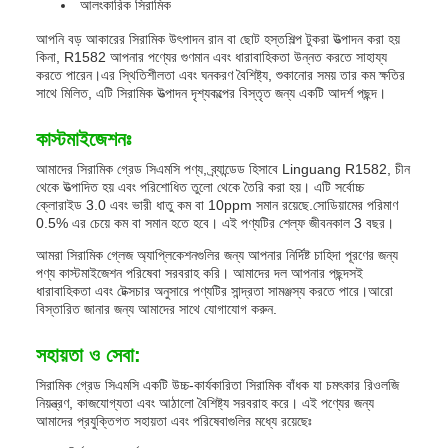
আলংকারিক সিরামিক
আপনি বড় আকারের সিরামিক উৎপাদন রান বা ছোট হস্তশিল্প টুকরা উত্পাদন করা হয়
কিনা, R1582 আপনার পণ্যের গুণমান এবং ধারাবাহিকতা উন্নত করতে সাহায্য
করতে পারেন।এর স্থিতিশীলতা এবং ঘনকরণ বৈশিষ্ট্য, শুকানোর সময় তার কম ক্ষতির
সাথে মিলিত, এটি সিরামিক উত্পাদন দৃশ্যকল্পের বিস্তৃত জন্য একটি আদর্শ পছন্দ।
কাস্টমাইজেশনঃ
আমাদের সিরামিক গ্রেড সিএমসি পণ্য, ব্র্যান্ডেড হিসাবে Linguang R1582, চীন
থেকে উত্পাদিত হয় এবং পরিশোধিত তুলো থেকে তৈরি করা হয়। এটি সর্বোচ্চ
ক্লোরাইড 3.0 এবং ভারী ধাতু কম বা 10ppm সমান রয়েছে.সোডিয়ামের পরিমাণ
0.5% এর চেয়ে কম বা সমান হতে হবে। এই পণ্যটির শেল্ফ জীবনকাল 3 বছর।
আমরা সিরামিক গ্লেজ অ্যাপ্লিকেশনগুলির জন্য আপনার নির্দিষ্ট চাহিদা পূরণের জন্য
পণ্য কাস্টমাইজেশন পরিষেবা সরবরাহ করি। আমাদের দল আপনার পছন্দসই
ধারাবাহিকতা এবং টেক্সচার অনুসারে পণ্যটির সান্দ্রতা সামঞ্জস্য করতে পারে।আরো
বিস্তারিত জানার জন্য আমাদের সাথে যোগাযোগ করুন.
সহায়তা ও সেবা:
সিরামিক গ্রেড সিএমসি একটি উচ্চ-কার্যকারিতা সিরামিক বাঁধক যা চমৎকার রিওলজি
নিয়ন্ত্রণ, কাজযোগ্যতা এবং আঠালো বৈশিষ্ট্য সরবরাহ করে। এই পণ্যের জন্য
আমাদের প্রযুক্তিগত সহায়তা এবং পরিষেবাগুলির মধ্যে রয়েছেঃ