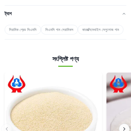
ট্যাগ
সিরামিক গ্রেড সিএমসি
সিএমসি গাম সেরামিকস
কারবক্সিমেথাইল সেলুলোজ গাম
সংশ্লিষ্ট পণ্য