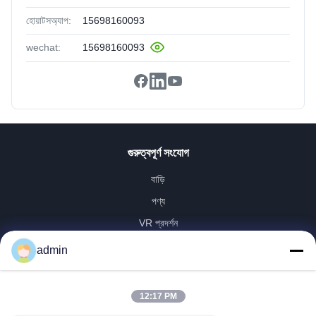
হোয়াটসঅ্যাপ:
15698160093
wechat:
15698160093
গুরুত্বপূর্ণ সংযোগ
বাড়ি
পণ্য
VR প্রদর্শন
আমাদের সম্পর্কে
admin
কারখানা ভ্রমণ
মান নিয়ন্ত্রণ
12:17 PM
আমাদের সাথে যোগাযোগ করুন