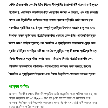
মেশিন টেকনোলজি কোং লিমিটেড শিল্পের শীর্ষস্থানীয়।কোম্পানিটি গবেষণা ও উন্নয়নে
বিশেষজ্ঞ।, সোডিয়াম কারবক্সিমেথাইল সেলুলোজ উত্পাদন ও বিক্রয়, এবং তার চমৎকার
মানের এবং স্থিতিশীল কর্মক্ষমতা জন্য বাজারে ব্যাপক স্বীকৃতি অর্জন করেছে।যা
পরবর্তীতে প্রতিষ্ঠিত হয়, উন্নত সম্পূর্ণ স্বয়ংক্রিয় উৎপাদন সরঞ্জাম চালু করে এবং
উৎপাদন ক্ষমতা বৃদ্ধি করে বায়োটেকনোলজির ক্ষেত্রে কোম্পানির প্রতিযোগিতামূলক
ক্ষমতা আরও বাড়িয়ে তুলেছে,এবং বৈজ্ঞানিক ও প্রযুক্তিগত উদ্ভাবনকে কেন্দ্র করে
স্বাধীন বৌদ্ধিক সম্পত্তি অধিকার সহ জৈবপ্রযুক্তি পণ্য বিকাশের প্রতিশ্রুতিবদ্ধ,
শিল্পের উন্নয়নে নতুন গতির সঞ্চার করে। কিংডাও লিংগাং বায়োটেকনোলজি কোং
লিমিটেড আন্তর্জাতিক বাণিজ্যেও উল্লেখযোগ্য ফলাফল অর্জন করেছে,গ্রুপের
বৈজ্ঞানিক ও প্রযুক্তিগত উদ্ভাবন এবং শিল্পের উন্নতিতে জোরালো সহায়তা প্রদান.
পণ্যের বর্ণনাঃ
আমাদের সিরামিক গ্রেড সিএমসি পণ্যটিও ভারী ধাতুগুলির জন্য পরীক্ষা করা হয়, যার
মাত্রা অত্যন্ত কম ≤10ppm রাখা হয়।এটি নিশ্চিত করে যে আমাদের পণ্য
আপনার সিরামিক অ্যাপ্লিকেশন ব্যবহারের জন্য নিরাপদ এবং যারা এটি ব্যবহার করে
তাদের মানসিক শান্তি প্রদান করে.