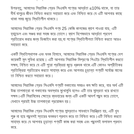
উপরন্তু, আমাদের সিরামিক গ্রেড সিএমসি পণ্যের আর্দ্রতা ≤10% থাকে, যা তার
দীর্ঘ বালুচর জীবন নিশ্চিত করতে সহায়তা করে এবং নিশ্চিত করে যে এটি আপনার কাছে
থাকা সময় জুড়ে স্থিতিশীল থাকবে।
আমাদের সিরামিক গ্রেড সিএমসি পণ্য 25 কেজি কাগজের ব্যাগ পাওয়া যায়, এটি
হ্যান্ডেল এবং সঞ্চয় করা সহজ করে তোলে। ব্যাগ বিশেষভাবে আর্দ্রতা প্রবেশ
প্রতিরোধ করার জন্য ডিজাইন করা হয়,যা পণ্যের স্থিতিশীলতা নিশ্চিত করতে আরও
সহায়তা করে.
একটি স্থিতিস্থাপক এবং ঘনক হিসাবে, আমাদের সিরামিক গ্রেড সিএমসি পণ্যের বেশ
কয়েকটি মূল সুবিধা রয়েছে। এটি আপনার সিরামিক মিশ্রণের পিএইচ স্থিতিশীল করতে
সক্ষম, নিশ্চিত করে যে এটি পুরো প্রক্রিয়া জুড়ে ধ্রুবক থাকে.এটি কোনও অপ্রীতিকর
প্রতিক্রিয়া প্রতিরোধ করতে সাহায্য করে এবং আপনার চূড়ান্ত পণ্যটি সর্বোচ্চ মানের
তা নিশ্চিত করতে সহায়তা করে।
আমাদের সিরামিক গ্রেড সিএমসি পণ্যটি শুকানোর সময়ও কম ক্ষতি করে, যার অর্থ এটি
উচ্চ তাপমাত্রা বা শুকানোর অবস্থার মুখোমুখি হলেও এটি তার সান্দ্রতা ধরে রাখতে
সক্ষম।এটি সিরামিকের ক্ষেত্রে ব্যবহারের জন্য এটি একটি আদর্শ পছন্দ করে তোলে,
যেখানে প্রায়ই উচ্চ তাপমাত্রা প্রয়োজন হয়।
আমাদের সিরামিক গ্রেড সিএমসি পণ্যের সান্দ্রতাও সাবধানে নিয়ন্ত্রিত হয়, এটি খুব
পুরু না হয়ে পছন্দসই স্তরের ঘনকরণ প্রদান করে তা নিশ্চিত করে।এটি নিশ্চিত করতে
সাহায্য করে যে আপনার চূড়ান্ত পণ্যটি কাজ করা সহজ এবং পছন্দসই ফলাফল প্রদান
করে.