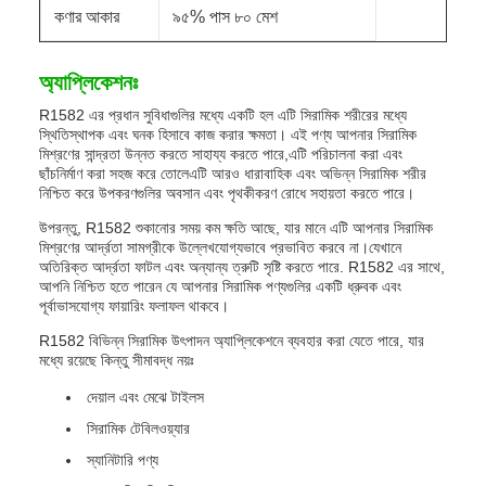
কণার আকার
৯৫% পাস ৮০ মেশ
অ্যাপ্লিকেশনঃ
R1582 এর প্রধান সুবিধাগুলির মধ্যে একটি হল এটি সিরামিক শরীরের মধ্যে
স্থিতিস্থাপক এবং ঘনক হিসাবে কাজ করার ক্ষমতা। এই পণ্য আপনার সিরামিক
মিশ্রণের সান্দ্রতা উন্নত করতে সাহায্য করতে পারে,এটি পরিচালনা করা এবং
ছাঁচনির্মাণ করা সহজ করে তোলেএটি আরও ধারাবাহিক এবং অভিন্ন সিরামিক শরীর
নিশ্চিত করে উপকরণগুলির অবসান এবং পৃথকীকরণ রোধে সহায়তা করতে পারে।
উপরন্তু, R1582 শুকানোর সময় কম ক্ষতি আছে, যার মানে এটি আপনার সিরামিক
মিশ্রণের আর্দ্রতা সামগ্রীকে উল্লেখযোগ্যভাবে প্রভাবিত করবে না।যেখানে
অতিরিক্ত আর্দ্রতা ফাটল এবং অন্যান্য ত্রুটি সৃষ্টি করতে পারে. R1582 এর সাথে,
আপনি নিশ্চিত হতে পারেন যে আপনার সিরামিক পণ্যগুলির একটি ধ্রুবক এবং
পূর্বাভাসযোগ্য ফায়ারিং ফলাফল থাকবে।
R1582 বিভিন্ন সিরামিক উৎপাদন অ্যাপ্লিকেশনে ব্যবহার করা যেতে পারে, যার
মধ্যে রয়েছে কিন্তু সীমাবদ্ধ নয়ঃ
দেয়াল এবং মেঝে টাইলস
সিরামিক টেবিলওয়্যার
স্যানিটারি পণ্য