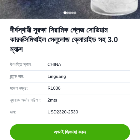
দীর্ঘস্থায়ী সুরক্ষা সিরামিক গ্লেজ সোডিয়াম
কারবক্সিমিথাইল সেলুলোজ ক্লোরাইড সহ 3.0
ম্যাক্স
উৎপত্তি স্থান:
CHINA
ব্র্যান্ড নাম:
Linguang
মডেল নম্বর:
R1038
ন্যূনতম অর্ডার পরিমাণ:
2mts
দাম:
USD2320-2530
এখনই জিজ্ঞাসা করুন