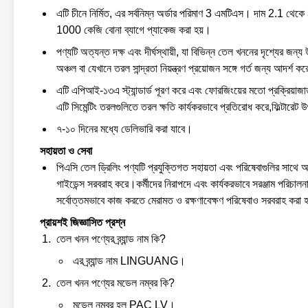
এটি চীনে নির্মিত, এর সর্বনিম্ন অর্ডার পরিমাণ 3 এমটিএস। দাম 2.1 থেকে 
1000 কেজি বোনা ব্যাগে প্যাকেজ করা হয়।
পণ্যটি অত্যন্ত দক্ষ এবং দীর্ঘস্থায়ী, যা বিভিন্ন তেল খননের দৃশ্যের জন্
অঞ্চল বা যেখানে তরল সান্দ্রতা নিয়ন্ত্রণ প্রয়োজন সঙ্গে গর্ত জন্য আদর্শ ক
এটি এপিআই-১৩এ স্ট্যান্ডার্ড পূরণ করে এবং ফোরজিংয়ের মতো প্রক্রিয
এটি সিমেন্টিং তরলগুলিতে তরল ক্ষতি কার্যকরভাবে প্রতিরোধ করে,ফিল্টারেট উ
৭-১০ দিনের মধ্যে ডেলিভারি করা যাবে।
সহায়তা ও সেবা
পিএসি তেল ড্রিলিং পণ্যটি প্রযুক্তিগত সহায়তা এবং পরিষেবাগুলির সাথে আ
গাইডেন্স সরবরাহ করে।কর্মীদের নিরাপদে এবং কার্যকরভাবে সরঞ্জাম পরিচালনা
সর্বোত্তমভাবে কাজ করতে মেরামত ও রক্ষণাবেক্ষণ পরিষেবাও সরবরাহ করা 
প্রায়শই জিজ্ঞাসিত প্রশ্ন
তেল খনন পণ্যের ব্র্যান্ড নাম কি?
এর ব্র্যান্ড নাম LINGUANG।
তেল খনন পণ্যের মডেল নম্বর কি?
মডেল নম্বর হল PAC LV।