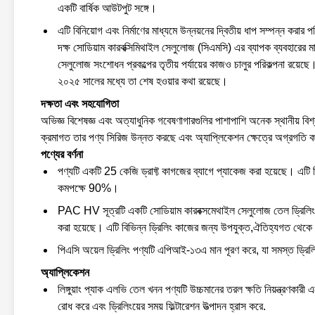
একটি বার্ষিক আউটপুট সঙ্গে।
এটি বিনিয়োগ এবং নির্মাণের মাধ্যমে উন্নয়নের দ্বিতীয় ধাপ সম্পন্ন কর
দক্ষ সোডিয়াম কারবক্সিমিথাইল সেলুলোজ (সিএমসি) এর ব্যাপক ব্যবহারের মাধ
সেলুলোজ সংশোধন প্রকল্পের তৃতীয় পর্যায়ের কাজও চালুর পরিকল্পনা রয়েছে
২০২৫ সালের মধ্যে তা শেষ হওয়ার কথা রয়েছে।
দক্ষতা এবং সহযোগিতা
অভিজ্ঞ বিশেষজ্ঞ এবং অত্যাধুনিক গবেষণাগারগুলির পাশাপাশি অনেক স্থানীয় বিশ্
ক্রমাগত তার পণ্য সিরিজ উন্নত করছে এবং অ্যাপ্লিকেশন ক্ষেত্রে অগ্রগতি 
পণ্যের বর্ণনা
পণ্যটি একটি 25 কেজি ড্রাফ্ট কাগজের ব্যাগে প্যাকেজ করা হয়েছে। এটি
কমপক্ষে 90%।
PAC HV সূত্রটি একটি সোডিয়াম কারবক্সমেথাইল সেলুলোজ তেল ড্রিলিং গ্
করা হয়েছে। এটি বিভিন্ন ড্রিলিং কাজের জন্য উপযুক্ত,ঐতিহ্যগত থেকে উচ
পিএসি অয়েল ড্রিলিং পণ্যটি এপিআই-১৩এ মান পূরণ করে, যা সমস্ত ড্রিলিংয
অ্যাপ্লিকেশন
লিঙ্গুয়াং প্যাক এলভি তেল খনন পণ্যটি উচ্চমানের তরল ক্ষতি নিয়ন্ত্রণকারী 
রোধ করে এবং ড্রিলিংয়ের সময় ফিল্টারেশন উত্পাদন হ্রাস করে.