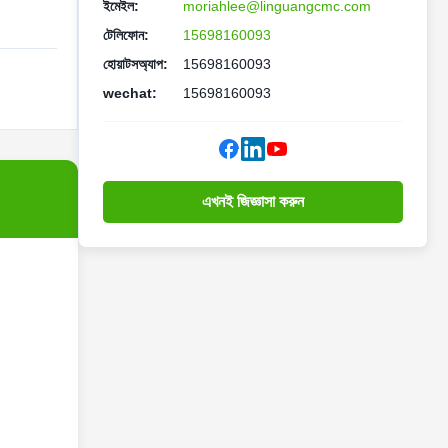
ইমেইল:
moriahlee@linguangcmc.com
টেলিফোন:
15698160093
হোয়াটসঅ্যাপ:
15698160093
wechat:
15698160093
এখনই জিজ্ঞাসা করুন