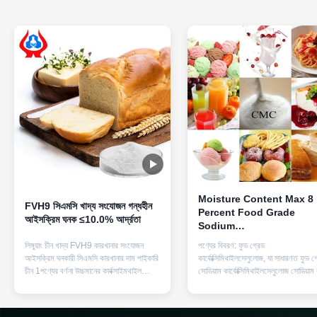
Moisture Content Max 8
FVH9 সিএমসি খাদ্য সংযোজন গন্ধহীন
Percent Food Grade
আইসক্রিম ঘনক ≤10.0% আর্দ্রতা
Sodium
Carboxymethylcellulose
লিঙ্গুয়াং চীন খাদ্য FVH9 কারখানার সংযোজন
পণ্যের বিবরণ: ফুড গ্রেড
Sodium Mercury Level
আইসক্রিম ঘনকারী সিএমসি কারখানার দাম পাইকারি
কার্বোক্সিমিথাইলসেলুলোজ, যা সাধারণত ফুড গ
Below 1ppm Designed F
চীন 1পণ্যের বর্ণনা উচ্চমানের কার্বক্সাইমথাইল
সোডিয়াম কার্বোক্সিমিথাইলসেলুলোজ সোডিয়াম 
Food Industry
সেলুলোজ সোডিয়াম, চীনের কারখানায় পাইকারি দাম
গ্রেড সিএমসি হাইড্রোকলয়েড নামে পরিচিত,
1.জেলাটিনাইজড স্টার্চের বয়স্কতা বিলম্বিত করুন
একটি বহুমুখী এবং বহুল ব্যবহৃত খাদ্য সংযোজ
2.উচ্চ সান্দ্রতাযুক্ত সিএমসি গুয়ার গামকে
বিভিন্ন খাদ্য পণ্যের গঠন, স্থায়িত্ব এবং শ