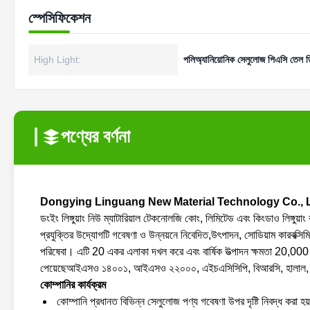
স্পেসিফিকেশন
High Light:
পলিঅ্যানিয়োনিক সেলুলোজ পিএসি তেল ড্
পণ্যের বর্ণনা
Dongying Linguang New Material Technology Co., L
ডংইং লিঙ্গুয়াং নিউ ম্যাটারিয়াল টেকনোলজি কোং, লিমিটেড এবং কিংডাও লিঙ্গু
প্রযুক্তির উদ্যোগটি গবেষণা ও উন্নয়নে নিবেদিত,উৎপাদন, সোডিয়াম কারবক্স
পরিষেবা। এটি 20 একর এলাকা দখল করে এবং বার্ষিক উত্পাদন ক্ষমতা 20,0
পেয়েছেআইএসও ১৪০০১, আইএসও ২২০০০, এইচএসিসিপি, বিআরসি, হালা
কোম্পানির কার্যক্রম
কোম্পানি প্রধানত বিভিন্ন সেলুলোজ পণ্য গবেষণা উপর দৃষ্টি নিবদ্