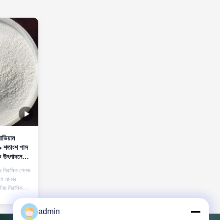
োডিয়াম
৯৯ শতাংশ পাস
ক উৎপাদনে
জ সিরামিক গ্লেজ
ণা আকার
্ণনাঃ সিরামিক
্সিমিথাইল
ামিক
admin
ন্য বিশেষভাবে