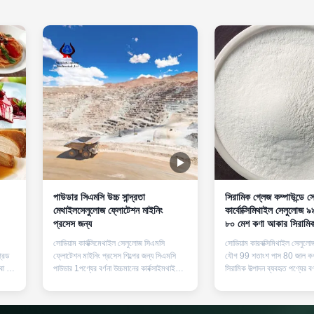
পাউডার সিএমসি উচ্চ সান্দ্রতা
সিরামিক গ্লেজ কম্পাউন্ডে স
মেথাইলসেলুলোজ ফ্লোটেশন মাইনিং
কার্বোক্সিমিথাইল সেলুলোজ 
প্রসেস জন্য
৮০ মেশ কণা আকার সিরামি
ব্যবহৃত
সোডিয়াম কার্বক্সিমেথাইল সেলুলোজ সিএমসি
সোডিয়াম কারবক্সিমিথাইল সেলুলো
্রেড
ফ্লোটেশন মাইনিং প্রসেস শিল্পের জন্য সিএমসি
যৌগ 99 শতাংশ পাস 80 জাল ক
or
বা ফুড
পাউডার 1পণ্যের বর্ণনা উচ্চমানের কার্বক্সাইমথাইল
সিরামিক উত্পাদন ব্যবহৃত পণ্যের বর
 এটি
সেলুলোজ সোডিয়াম, চীনের কারখানায় পাইকারি দাম
গ্রেড সিএমসি, যা সোডিয়াম কারবক
ন যা
সিএমসি সিন্থেটিক ডিটারজেন্টের সাথে যুক্ত হলে
সেলুলোজ নামেও পরিচিত, এটি সির
েলফ-
ময়লা শোষক হিসাবে ব্যবহার করা যেতে পারে;
অ্যাপ্লিকেশনগুলিতে ব্যবহারের জ