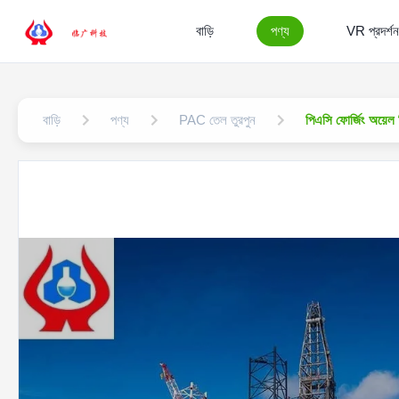
বাড়ি
পণ্য
VR প্রদর্শন
বাড়ি
পণ্য
PAC তেল তুরপুন
পিএসি ফোর্জিং অয়েল 