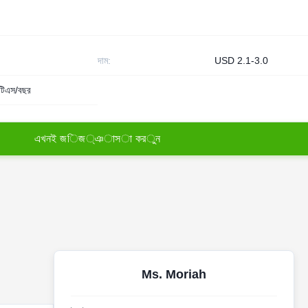
দাম:
USD 2.1-3.0
টিএস/বছর
এ
খ
ন
ই
জ
ি
জ
্
ঞ
া
স
া
ক
র
ু
ন
Ms. Moriah