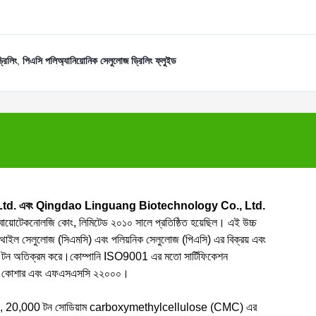
রিলিং
,
পিএসি পলিঅ্যানিয়োনিক সেলুলোজ ড্রিলিং ফ্লুইড
td. এবং Qingdao Linguang Biotechnology Co., Ltd.
য়াং বায়োটেকনোলজি কোং, লিমিটেড ২০১০ সালে প্রতিষ্ঠিত হয়েছিল। এই উচ্চ
িমিথাইল সেলুলোজ (সিএমসি) এবং পলিয়নিক সেলুলোজ (পিএসি) এর বিক্রয় এবং
00 টন অতিক্রম করে।কোম্পানি ISO9001 এর মতো সার্টিফিকেশন
ল, কোশার এবং এফএসএসসি ২২০০০।
ধ করা হয়, 20,000 টন সোডিয়াম carboxymethylcellulose (CMC) এর