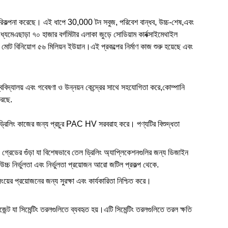
ার পরিকল্পনা করেছে। এই ধাপে 30,000 টন সবুজ, পরিবেশ বান্ধব, উচ্চ-শেষ,এবং
্যমেএছাড়া ৭০ হাজার বর্গমিটার এলাকা জুড়ে সোডিয়াম কার্বক্সাইমেথাইল
।মোট বিনিয়োগ ৫৬ মিলিয়ন ইউয়ান।এই প্রকল্পের নির্মাণ কাজ শুরু হয়েছে এবং
ববিদ্যালয় এবং গবেষণা ও উন্নয়ন কেন্দ্রের সাথে সহযোগিতা করে,কোম্পানি
করছে.
 ড্রিলিং কাজের জন্য প্রচুর PAC HV সরবরাহ করে। পণ্যটির বিশুদ্ধতা
রেডের গুঁড়া যা বিশেষভাবে তেল ড্রিলিং অ্যাপ্লিকেশনগুলির জন্য ডিজাইন
্চ নির্ভুলতা এবং নির্ভুলতা প্রয়োজন আরো জটিল প্রকল্প থেকে.
়ের প্রয়োজনের জন্য সুরক্ষা এবং কার্যকারিতা নিশ্চিত করে।
এজেন্ট যা সিমেন্টিং তরলগুলিতে ব্যবহৃত হয়।এটি সিমেন্টিং তরলগুলিতে তরল ক্ষতি