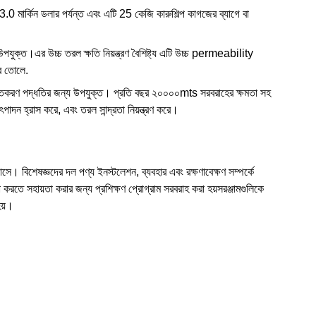
3.0 মার্কিন ডলার পর্যন্ত এবং এটি 25 কেজি কারুশিল্প কাগজের ব্যাগে বা
য উপযুক্ত।এর উচ্চ তরল ক্ষতি নিয়ন্ত্রণ বৈশিষ্ট্য এটি উচ্চ permeability
রে তোলে.
়াজাতকরণ পদ্ধতির জন্য উপযুক্ত। প্রতি বছর ২০০০০mts সরবরাহের ক্ষমতা সহ
ৎপাদন হ্রাস করে, এবং তরল সান্দ্রতা নিয়ন্ত্রণ করে।
সে। বিশেষজ্ঞদের দল পণ্য ইনস্টলেশন, ব্যবহার এবং রক্ষণাবেক্ষণ সম্পর্কে
 করতে সহায়তা করার জন্য প্রশিক্ষণ প্রোগ্রাম সরবরাহ করা হয়সরঞ্জামগুলিকে
হয়।