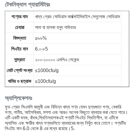
টেকনিক্যাল প্যারামিটারঃ
পণ্যের নাম
খাদ্য গ্রেড সোডিয়াম কার্বক্সাইমিথাইল সেলুলোজ সোডিয়াম
চেহারা
সাদা বা হালকা হলুদ পাউডার
বিশুদ্ধতা
≥৯৯%
পিএইচ মান
6.০-৮5
সান্দ্রতা
২০০-১০০০০ এমপিএ সেকেন্ড
মোট প্লেট সংখ্যা
≤1000cfu/g
খামির ও ছত্রাক
≤100cfu/g
অ্যাপ্লিকেশনঃ
ফুড গ্রেড সিএমসি বহুমুখী এবং বিভিন্ন খাদ্য পণ্য যেমন দুগ্ধজাত পণ্য, বেকারি
পণ্য, পানীয়, আইসক্রিম, মশলা এবং আরও অনেক কিছুতে ব্যবহার করা যেতে পারে।
এটি একটি ঘনক, বাঁধক,স্থিতিস্থাপকএই পণ্যটি পিএইচ স্থিতিশীল, যা এটিকে
অ্যাসিড এবং ক্ষারীয় খাদ্য পণ্যগুলিতে ব্যবহারের জন্য নিখুঁত করে তোলে। পণ্যটির
পিএইচ মান 6.0 থেকে 8 এর মধ্যে রয়েছে।5.