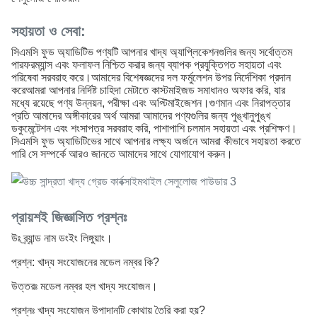
সহায়তা ও সেবা:
সিএমসি ফুড অ্যাডিটিভ পণ্যটি আপনার খাদ্য অ্যাপ্লিকেশনগুলির জন্য সর্বোত্তম
পারফরম্যান্স এবং ফলাফল নিশ্চিত করার জন্য ব্যাপক প্রযুক্তিগত সহায়তা এবং
পরিষেবা সরবরাহ করে।আমাদের বিশেষজ্ঞদের দল ফর্মুলেশন উপর নির্দেশিকা প্রদান
করেআমরা আপনার নির্দিষ্ট চাহিদা মেটাতে কাস্টমাইজড সমাধানও অফার করি, যার
মধ্যে রয়েছে পণ্য উন্নয়ন, পরীক্ষা এবং অপ্টিমাইজেশন।গুণমান এবং নিরাপত্তার
প্রতি আমাদের অঙ্গীকারের অর্থ আমরা আমাদের পণ্যগুলির জন্য পুঙ্খানুপুঙ্খ
ডকুমেন্টেশন এবং শংসাপত্র সরবরাহ করি, পাশাপাশি চলমান সহায়তা এবং প্রশিক্ষণ।
সিএমসি ফুড অ্যাডিটিভের সাথে আপনার লক্ষ্য অর্জনে আমরা কীভাবে সহায়তা করতে
পারি সে সম্পর্কে আরও জানতে আমাদের সাথে যোগাযোগ করুন।
প্রায়শই জিজ্ঞাসিত প্রশ্নঃ
উঃ ব্র্যান্ড নাম ডংইং লিঙ্গুয়াং।
প্রশ্ন: খাদ্য সংযোজনের মডেল নম্বর কি?
উত্তরঃ মডেল নম্বর হল খাদ্য সংযোজন।
প্রশ্নঃ খাদ্য সংযোজন উপাদানটি কোথায় তৈরি করা হয়?