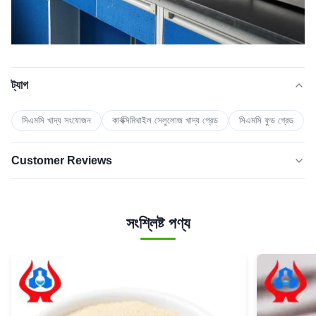
ট্যাগ
সিএমসি খাদ্য সংযোজন
কার্বক্সিমিথাইল সেলুলোজ খাদ্য গ্রেড
সিএমসি ফুড গ্রেড
Customer Reviews
5.0
★★★★★
★★★★★
সাম্প্রতিক ৫০টি পর্যালোচনার ভিত্তিতে
সংশ্লিষ্ট পণ্য
5 তারকা
100%
৪ তারকা
0
3 তারা
0
২ তারকা
0
১ তারকা
0