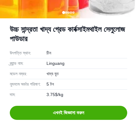
উচ্চ সান্দ্রতা খাদ্য গ্রেড কার্বক্সাইমথাইল সেলুলোজ
পাউডার
উৎপত্তি স্থান:
চীন
ব্র্যান্ড নাম:
Linguang
মডেল নম্বর:
খাদ্য যুত
ন্যূনতম অর্ডার পরিমাণ:
5 টন
দাম:
3.75$/kg
এখনই জিজ্ঞাসা করুন