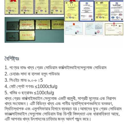
বৈশিষ্ট্যঃ
পণ্যের নামঃ খাদ্য গ্রেড সোডিয়াম কার্বক্সাইমথাইলসেলুলোজ সোডিয়াম
চেহারাঃ সাদা বা হালকা হলুদ পাউডার
পিএইচ মানঃ ৬.০-৮।5
মোট প্লেট গণনাঃ ≤1000cfu/g
খামির ও ছত্রাকঃ ≤100cfu/g
খাদ্য গ্রেড কার্বক্সাইমথাইল সেলুলোজ একটি বহুমুখী, সাশ্রয়ী মূল্যের এবং নিরাপদ
খাদ্য সংযোজন। এটি বিভিন্ন খাদ্য এবং পানীয় অ্যাপ্লিকেশনগুলিতে ঘনকরণ,
স্থিতিস্থাপক এবং এমুলসিফায়ার হিসাবে ব্যবহৃত হয়।আমাদের ফুড গ্রেড সোডিয়াম
কারবক্সাইমথাইল সেলুলোজ সোডিয়াম উচ্চ ডিগ্রী বিশুদ্ধতা এবং ধারাবাহিকতা আছে,
এটি আপনার খাদ্য উৎপাদনের চাহিদার জন্য আদর্শ পছন্দ করে।