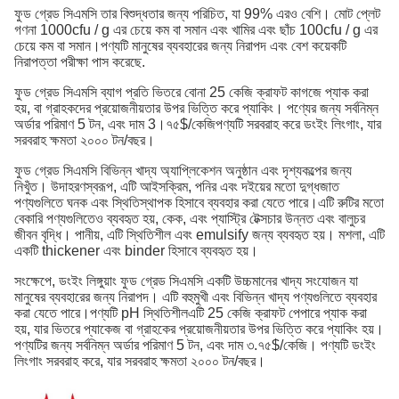
ফুড গ্রেড সিএমসি তার বিশুদ্ধতার জন্য পরিচিত, যা 99% এরও বেশি। মোট প্লেট
গণনা 1000cfu / g এর চেয়ে কম বা সমান এবং খামির এবং ছাঁচ 100cfu / g এর
চেয়ে কম বা সমান।পণ্যটি মানুষের ব্যবহারের জন্য নিরাপদ এবং বেশ কয়েকটি
নিরাপত্তা পরীক্ষা পাস করেছে.
ফুড গ্রেড সিএমসি ব্যাগ প্রতি ভিতরে বোনা 25 কেজি ক্রাফট কাগজে প্যাক করা
হয়, বা গ্রাহকদের প্রয়োজনীয়তার উপর ভিত্তি করে প্যাকিং। পণ্যের জন্য সর্বনিম্ন
অর্ডার পরিমাণ 5 টন, এবং দাম 3।৭৫$/কেজিপণ্যটি সরবরাহ করে ডংইং লিংগাং, যার
সরবরাহ ক্ষমতা ২০০০ টন/বছর।
ফুড গ্রেড সিএমসি বিভিন্ন খাদ্য অ্যাপ্লিকেশন অনুষ্ঠান এবং দৃশ্যকল্পের জন্য
নিখুঁত। উদাহরণস্বরূপ, এটি আইসক্রিম, পনির এবং দইয়ের মতো দুগ্ধজাত
পণ্যগুলিতে ঘনক এবং স্থিতিস্থাপক হিসাবে ব্যবহার করা যেতে পারে।এটি রুটির মতো
বেকারি পণ্যগুলিতেও ব্যবহৃত হয়, কেক, এবং প্যাস্ট্রি টেক্সচার উন্নত এবং বালুচর
জীবন বৃদ্ধি। পানীয়, এটি স্থিতিশীল এবং emulsify জন্য ব্যবহৃত হয়। মশলা, এটি
একটি thickener এবং binder হিসাবে ব্যবহৃত হয়।
সংক্ষেপে, ডংইং লিঙ্গুয়াং ফুড গ্রেড সিএমসি একটি উচ্চমানের খাদ্য সংযোজন যা
মানুষের ব্যবহারের জন্য নিরাপদ। এটি বহুমুখী এবং বিভিন্ন খাদ্য পণ্যগুলিতে ব্যবহার
করা যেতে পারে।পণ্যটি pH স্থিতিশীলএটি 25 কেজি ক্রাফট পেপারে প্যাক করা
হয়, যার ভিতরে প্যাকেজ বা গ্রাহকের প্রয়োজনীয়তার উপর ভিত্তি করে প্যাকিং হয়।
পণ্যটির জন্য সর্বনিম্ন অর্ডার পরিমাণ 5 টন, এবং দাম ৩.৭৫$/কেজি। পণ্যটি ডংইং
লিংগাং সরবরাহ করে, যার সরবরাহ ক্ষমতা ২০০০ টন/বছর।