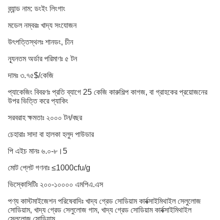
ব্র্যান্ড নাম: ডংইং লিংগাং
মডেল নম্বরঃ খাদ্য সংযোজন
উৎপত্তিস্থলঃ শানডং, চীন
ন্যূনতম অর্ডার পরিমাণঃ ৫ টন
দামঃ ৩.৭৫$/কেজি
প্যাকেজিং বিবরণঃ প্রতি ব্যাগে 25 কেজি কারুশিল্প কাগজ, বা গ্রাহকের প্রয়োজনের
উপর ভিত্তি করে প্যাকিং
সরবরাহ ক্ষমতাঃ ২০০০ টন/বছর
চেহারাঃ সাদা বা হালকা হলুদ পাউডার
পি এইচ মানঃ ৬.০-৮।5
মোট প্লেট গণনাঃ ≤1000cfu/g
ভিস্কোসিটিঃ ২০০-১০০০০ এমপিএ.এস
পণ্য কাস্টমাইজেশন পরিষেবাদিঃ খাদ্য গ্রেড সোডিয়াম কার্বক্সাইমিথাইল সেলুলোজ
সোডিয়াম, খাদ্য গ্রেড সেলুলোজ গাম, খাদ্য গ্রেড সোডিয়াম কার্বক্সাইমিথাইল
সেলুলোজ সোডিয়াম