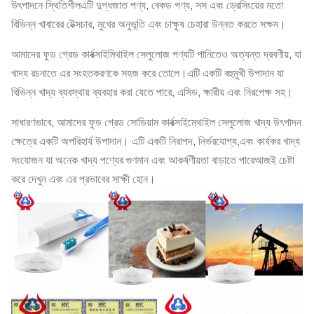
উৎপাদনে স্থিতিশীলএটি দুগ্ধজাত পণ্য, বেকড পণ্য, সস এবং ড্রেসিংয়ের মতো
বিভিন্ন খাবারের টেক্সচার, মুখের অনুভূতি এবং চাক্ষুষ চেহারা উন্নত করতে সক্ষম।
আমাদের ফুড গ্রেড কার্বক্সাইমিথাইল সেলুলোজ পণ্যটি পানিতেও অত্যন্ত দ্রবণীয়, যা
খাদ্য রচনাতে এর সংহতকরণকে সহজ করে তোলে।এটি একটি বহুমুখী উপাদান যা
বিভিন্ন খাদ্য ব্যবস্থায় ব্যবহার করা যেতে পারে, এসিড, ক্ষারীয় এবং নিরপেক্ষ সহ।
সাধারণভাবে, আমাদের ফুড গ্রেড সোডিয়াম কার্বক্সাইমেথাইল সেলুলোজ খাদ্য উৎপাদন
ক্ষেত্রে একটি অপরিহার্য উপাদান। এটি একটি নিরাপদ, নির্ভরযোগ্য,এবং কার্যকর খাদ্য
সংযোজন যা অনেক খাদ্য পণ্যের গুণমান এবং আকর্ষণীয়তা বাড়াতে পারেআজই চেষ্টা
করে দেখুন এবং এর প্রভাবের সাক্ষী হোন।