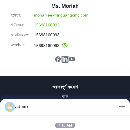
Ms. Moriah
ইমেইল:
moriahlee@linguangcmc.com
টেলিফোন:
15698160093
হোয়াটসঅ্যাপ:
15698160093
wechat:
15698160093
গুরুত্বপূর্ণ সংযোগ
বাড়ি
পণ্য
admin
VR প্রদর্শন
আমাদের সম্পর্কে
7:10 AM
কারখানা ভ্রমণ