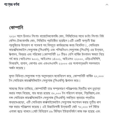
পণ্যের বর্ণনা
কোম্পানি
২০১০ সালে চিংদাও লিংগাং বায়োটেকনোলজি কোং, লিমিটেডের সাথে ডংইং লিংগাং নিউ
মেশিন টেকনোলজি কোং, লিমিটেড প্রতিষ্ঠিত হয়েছিল।এটি একটি অগ্রণী উচ্চ
প্রযুক্তির উদ্যোগ যা গবেষণা সহ বিস্তৃত কার্যক্রমের জন্য নিবেদিত।, সোডিয়াম
কারবক্সিমেথাইল সেলুলোজ (সিএমসি) এবং পলিয়নিওন সেলুলোজ (পিএসি) এর উন্নয়ন,
উত্পাদন, বিক্রয় এবং পরিষেবা।কোম্পানিটি ২০ টিরও বেশি বার্ষিক উৎপাদন ক্ষমতা নিয়ে
গর্ব করে।আইএসও ৯০০১, আইএসও ১৪০০১, আইএসও ২২০০০, এইচএসিসিপি,
বিআরসি, হালাল, কোশার এবং এফএসএসসি ২২০০০ এর শংসাপত্রগুলি সফলভাবে
অর্জন করেছে।
মূলত বিভিন্ন সেলুলোজ পণ্য অনুসন্ধানে মনোনিবেশ করে, কোম্পানিটি বার্ষিক ২০,০০০
টন সোডিয়াম কারবক্সিমিথাইল সেলুলোজ (সিএমসি) উত্পাদন করে।
সামনের দিকে তাকিয়ে, কোম্পানিটি তার সম্প্রসারণ পরিকল্পনার দ্বিতীয় ধাপ চূড়ান্ত
করার লক্ষ্য নিয়েছে, যার মধ্যে রয়েছে ৩০,০০০ টন পরিবেশ বান্ধব, প্রিমিয়াম,এবং
দক্ষ সোডিয়াম কারবক্সিমেথাইল সেলুলোজ (সিএমসি) সমন্বিত ব্যবহার পদ্ধতির
মাধ্যমেএছাড়া, এটি সোডিয়াম কার্বক্সাইমেথাইল সেলুলোজ সংশোধন করার তৃতীয় ধাপ
শুরু করার পরিকল্পনা করেছে। এই উচ্চাভিলাষী উন্নয়নটি মোট ৭০,০০০ বর্গ মিটার
এলাকা জুড়ে থাকবে।মোট বিনিয়োগ ৫৬ মিলিয়ন ইউয়াননির্মাণ কাজ শুরু হয়েছে এবং