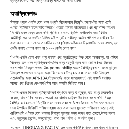
ব্যক্তিগতভাবে এর উল্লেখযোগ্য পার্থক্যের সাক্ষী হোন!
অ্যাপ্লিকেশনঃ
লিঙ্গুয়াং প্যাক এলভি তেল খনন পণ্যটি বিশেষভাবে সিমেন্টিং তরলগুলির জন্য তৈরি
একটি প্রিমিয়াম তরল ক্ষতি নিয়ন্ত্রণ এজেন্ট হিসাবে দাঁড়িয়েছে।এর প্রাথমিক ফাংশন
সিমেন্টিং তরল মধ্যে তরল ক্ষতি প্রতিরোধ এবং ড্রিলিং অপারেশন সময় ফিল্টার
আউটপুট কমাতে হয়চীনে নির্মিত এই পণ্যটির সর্বনিম্ন অর্ডার পরিমাণ ৩ মেট্রিক টন
এবং এর দাম ২.১ থেকে ৩ মার্কিন ডলার।0প্যাকেজিংয়ের বিকল্পগুলির মধ্যে রয়েছে ২৫
কেজি ক্রাফ্ট পেপার ব্যাগ বা ১০০০ কেজি বোনা ব্যাগ।
পিএসি এলভি তেল খনন পণ্য দক্ষতা এবং স্থায়িত্বের দিক থেকে অসামান্য, যা এটিকে
বিভিন্ন তেল খনন অ্যাপ্লিকেশনগুলির জন্য বহুমুখী পছন্দ করে তোলে।এর উচ্চতর
তরল ক্ষতি নিয়ন্ত্রণ ক্ষমতা উচ্চ permeability অঞ্চল বৈশিষ্ট্যযুক্ত বা তরল সান্দ্রতা
নিয়ন্ত্রণ প্রয়োজন পাত্রের জন্য বিশেষভাবে উপযুক্ত করা. তরল ক্ষতি নিয়ন্ত্রণ
এজেন্টগুলির জন্য API-13A স্ট্যান্ডার্ডের সাথে সামঞ্জস্যপূর্ণ, এই পণ্যটি সর্বোচ্চ
মানের এবং শিল্পের বেঞ্চমার্কগুলির সাথে সম্মতি নিশ্চিত করে।
পিএসি এলভি বিভিন্ন প্রক্রিয়াকরণ পদ্ধতির জন্য উপযুক্ত, যার মধ্যে ছদ্মবেশীও
রয়েছে, যার বার্ষিক সরবরাহ ক্ষমতা ২০ হাজার মেট্রিক টন।এর তরল ক্ষতি নিয়ন্ত্রণ
বৈশিষ্ট্য কার্যকরভাবে সিমেন্টিং তরল মধ্যে তরল ক্ষতি প্রতিরোধ, খনিজ তেল খননের
সময় উত্পাদিত ফিল্টার্যাট পরিমাণ হ্রাস করে এবং তরল সান্দ্রতা পরিচালনা করে। এই
বৈশিষ্ট্যগুলি এটিকে তেল খননের বিস্তৃত দৃশ্যের জন্য আদর্শ করে তোলে,উভয় স্থল
এবং সমুদ্রের ড্রিলিং অন্তর্ভুক্ত, পাশাপাশি গভীর ও অগভীর কূপ।
সংক্ষেপে, LINGUANG PAC LV তেল খনন পণ্যটি বিভিন্ন তেল খনন পরিবেশের