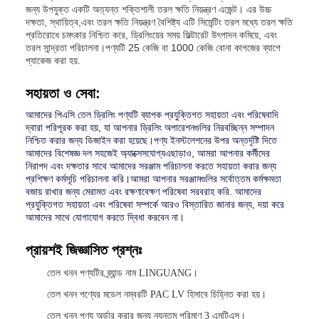
জন্য উপযুক্ত একটি অত্যন্ত শক্তিশালী তরল ক্ষতি নিয়ন্ত্রণ এজেন্ট। এর উচ্চ
দক্ষতা, স্থায়িত্ব,এবং তরল ক্ষতি নিয়ন্ত্রণ বৈশিষ্ট্য এটি সিমেন্টিং তরল মধ্যে তরল ক্ষতি
প্রতিরোধে চমৎকার নিশ্চিত করে, ড্রিলিংয়ের সময় ফিল্টারেট উৎপাদন কমিয়ে, এবং
তরল সান্দ্রতা পরিচালনা।পণ্যটি 25 কেজি বা 1000 কেজি বোনা কাগজের ব্যাগে
প্যাকেজ করা হয়.
সহায়তা ও সেবা:
আমাদের পিএসি তেল ড্রিলিং পণ্যটি ব্যাপক প্রযুক্তিগত সহায়তা এবং পরিষেবাদি
দ্বারা পরিপূরক করা হয়, যা আপনার ড্রিলিং অপারেশনগুলির নিরবচ্ছিন্ন সম্পাদন
নিশ্চিত করার জন্য ডিজাইন করা হয়েছে।পণ্য ইনস্টলেশনের উপর অন্তর্দৃষ্টি দিতে
আমাদের বিশেষজ্ঞ দল সহজেই অ্যাক্সেসযোগ্যএছাড়াও, আমরা আপনার কর্মীদের
নিরাপদ এবং দক্ষতার সাথে আমাদের সরঞ্জাম পরিচালনা করতে সহায়তা করার জন্য
প্রশিক্ষণ কর্মসূচি পরিচালনা করি।আমরা আপনার সরঞ্জামগুলির সর্বোত্তম কর্মক্ষমতা
বজায় রাখার জন্য মেরামত এবং রক্ষণাবেক্ষণ পরিষেবা সরবরাহ করি. আমাদের
প্রযুক্তিগত সহায়তা এবং পরিষেবা সম্পর্কে আরও বিস্তারিত জানার জন্য, দয়া করে
আমাদের সাথে যোগাযোগ করতে দ্বিধা করবেন না।
প্রায়শই জিজ্ঞাসিত প্রশ্নঃ
তেল খনন পণ্যটির ব্র্যান্ড নাম LINGUANG।
তেল খনন পণ্যের মডেল নম্বরটি PAC LV হিসাবে চিহ্নিত করা হয়।
তেল খনন পণ্য অর্ডার করার জন্য ন্যূনতম পরিমাণ 3 এমটিএস।