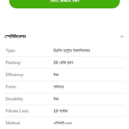
এখনই জিজ্ঞাসা করুন
স্পেসিফিকেশন
Type:
ড্রিলিং ফ্লুইড ইমালসিফায়ার
Packing:
25 কেজি ব্যাগ
Efficiency:
উচ্চ
Form:
পাউডার
Durability:
উচ্চ
Filtrate Loss:
10 সর্বোচ্চ
Method:
এপিআই-১৩এ