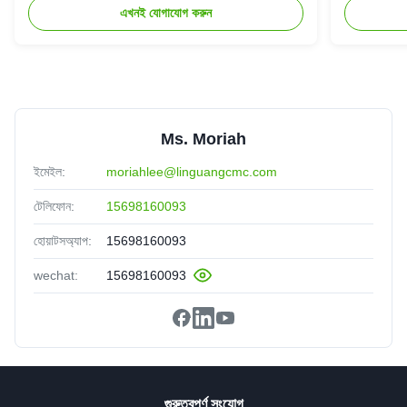
এখনই যোগাযোগ করুন
Ms. Moriah
ইমেইল:
moriahlee@linguangcmc.com
টেলিফোন:
15698160093
হোয়াটসঅ্যাপ:
15698160093
wechat:
15698160093
গুরুত্বপূর্ণ সংযোগ