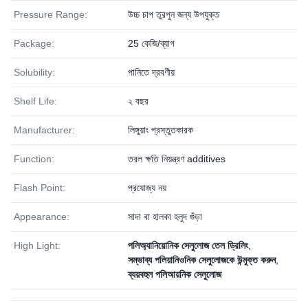
Pressure Range:
উচ্চ চাপ তুরপুন জন্য উপযুক্ত
Package:
25 কেজি/ব্যাগ
Solubility:
পানিতে দ্রবণীয়
Shelf Life:
২ বছর
Manufacturer:
লিঙ্গুয়াং প্রস্তুতকারক
Function:
তরল ক্ষতি নিয়ন্ত্রণ additives
Flash Point:
প্রযোজ্য নয়
Appearance:
সাদা বা হালকা হলুদ গুঁড়া
High Light:
পলিঅ্যানিয়োনিক সেলুলোজ তেল ড্রিলিং
,
সম্ভাব্য পলিয়ানিওনিক সেলুলোজকে উন্মুক্ত করুন
,
ব্যয়বহুল পলিআয়নিক সেলুলোজ