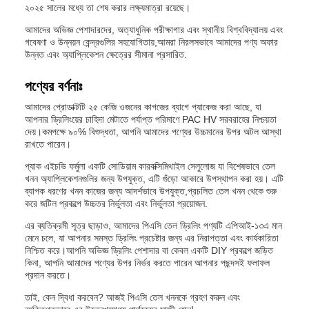
২০২৫ সালের মধ্যে তা শেষ করার লক্ষ্যমাত্রা রয়েছে।
আমাদের অভিজ্ঞ পেশাদারদের, অত্যাধুনিক পরীক্ষাগার এবং স্থানীয় বিশ্ববিদ্যালয় এবং
গবেষণা ও উন্নয়ন কেন্দ্রগুলির সহযোগিতায়,আমরা নিরলসভাবে আমাদের পণ্য অফার
উন্নত এবং অ্যাপ্লিকেশন ক্ষেত্রের সীমানা প্রসারিত.
পণ্যের বর্ণনাঃ
আমাদের প্রোডাক্টটি ২৫ কেজি ওজনের কাগজের ব্যাগে প্যাকেজ করা আছে, যা
আপনার ড্রিলিংয়ের চাহিদা মেটাতে পর্যাপ্ত পরিমাণে PAC HV সরবরাহের নিশ্চয়তা
দেয়।কমপক্ষে ৯০% বিশুদ্ধতা, আপনি আমাদের পণ্যের উচ্চমানের উপর অটল আস্থা
রাখতে পারেন।
প্যাক এইচভি ফর্মুলা একটি সোডিয়াম কারবক্সিমিথাইল সেলুলোজ যা বিশেষভাবে তেল
খনন অ্যাপ্লিকেশনগুলির জন্য উপযুক্ত, এটি গুঁড়ো আকারে উপস্থাপন করা হয়। এটি
ব্যাপক ধরণের খনন কাজের জন্য আদর্শভাবে উপযুক্ত,প্রচলিত তেল খনন থেকে শুরু
করে জটিল প্রকল্পে উচ্চতর নির্ভুলতা এবং নির্ভুলতা প্রয়োজন.
এর ব্যতিক্রমী সূত্র ছাড়াও, আমাদের পিএসি তেল ড্রিলিং পণ্যটি এপিআই-১৩এ মান
মেনে চলে, যা আপনার সমস্ত ড্রিলিং প্রচেষ্টার জন্য এর নিরাপত্তা এবং কার্যকারিতা
নিশ্চিত করে।আপনি অভিজ্ঞ ড্রিলিং পেশাদার বা কেবল একটি DIY প্রকল্পে জড়িত
কিনা, আপনি আমাদের পণ্যের উপর নির্ভর করতে পারেন আপনার পছন্দসই ফলাফল
প্রদান করতে।
তাই, কেন দ্বিধা করবেন? আজই পিএসি তেল খননকে গ্রহণ করুন এবং