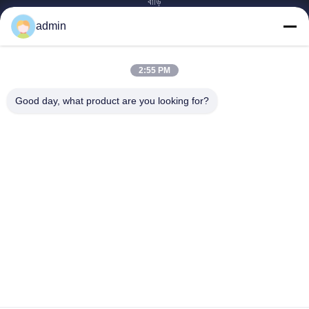
বাড়ি
পণ্য
admin
VR প্রদর্শন
আমাদের সম্পর্কে
2:55 PM
কারখানা ভ্রমণ
মান নিয়ন্ত্রণ
Good day, what product are you looking for?
আমাদের সাথে যোগাযোগ করুন
উদ্ধৃতির জন্য আবেদন
খবর
Dongying Linguang New Material Technology Co., Ltd.
86-532-132101-34683
topsales@linguangcmc.com
আমাদের অনুসরণ করো