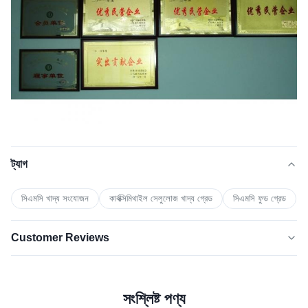
ট্যাগ
সিএমসি খাদ্য সংযোজন
কার্বক্সিমিথাইল সেলুলোজ খাদ্য গ্রেড
সিএমসি ফুড গ্রেড
Customer Reviews
5.0
★★★★★
★★★★★
সাম্প্রতিক ৫০টি পর্যালোচনার ভিত্তিতে
সংশ্লিষ্ট পণ্য