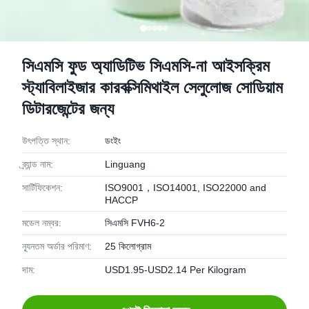
সিএমসি ফুড অ্যাডিটিভ সিএমসি-না আইসক্রিম
স্ট্যাবিলাইজার কারবক্সিমিথাইল সেলুলোজ সোডিয়াম
ডিটারজেন্টের জন্য
উৎপত্তি স্থান:
ডংইং
ব্র্যান্ড নাম:
Linguang
সার্টিফিকেশন:
ISO9001，ISO14001, ISO22000 and
HACCP
মডেল নম্বর:
সিএমসি FVH6-2
ন্যূনতম অর্ডার পরিমাণ:
25 কিলোগ্রাম
দাম:
USD1.95-USD2.14 Per Kilogram