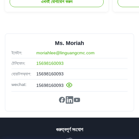
F
এখনই যোগাযোগ করুন
Indonesia
Oct 23.2025
We are satisfied with the qulaity and stability of your
products. They work perfectly in our production
Ms. Moriah
ইমেইল:
moriahlee@linguangcmc.com
টেলিফোন:
15698160093
হোয়াটসঅ্যাপ:
15698160093
wechat:
15698160093
গুরুত্বপূর্ণ সংযোগ