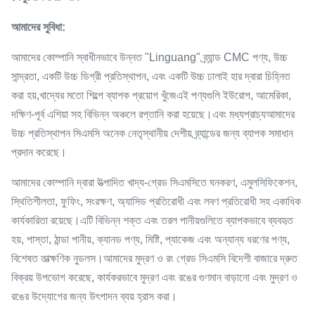
আমাদের সুবিধা:
আমাদের কোম্পানি স্বাধীনভাবে উন্নত "Linguang" ব্র্যান্ড CMC পণ্য, উচ্চ
সান্দ্রতা, একটি উচ্চ ডিগ্রী প্রতিস্থাপন, এবং একটি উচ্চ ঢালাই হার দ্বারা চিহ্নিত
করা হয়,খাদ্যের মতো শিল্পে ব্যাপক প্রয়োগ খুঁজেএই পণ্যগুলি ইউরোপ, আমেরিকা,
দক্ষিণ-পূর্ব এশিয়া সহ বিভিন্ন অঞ্চলে রপ্তানি করা হয়েছে।এবং মধ্যপ্রাচ্যআমাদের
উচ্চ প্রতিস্থাপন সিএমসি অনেক নেতৃস্থানীয় দেশীয় ব্র্যান্ডের জন্য ব্যাপক সমাধান
প্রদান করেছে।
আমাদের কোম্পানি দ্বারা উত্পাদিত খাদ্য-গ্রেড সিএমসিতে ঘনকরণ, এমুলসিফিকেশন,
স্থিতিশীলতা, ফুফিং, সংরক্ষণ, অ্যাসিড প্রতিরোধী এবং লবণ প্রতিরোধী সহ একাধিক
কার্যকারিতা রয়েছে।এটি বিভিন্ন শক্ত এবং তরল পানীয়গুলিতে ব্যাপকভাবে ব্যবহৃত
হয়, পাস্তা, ঠান্ডা পানীয়, ক্যানড পণ্য, মিষ্টি, প্যাকেজ এবং অন্যান্য ধরণের পণ্য,
বিশেষত তাত্ক্ষণিক নুডলস।আমাদের মুদ্রণ ও রং গ্রেড সিএমসি বিদেশী বাজারে দ্রুত
বিক্রয় উপভোগ করেছে, কার্যকরভাবে মুদ্রণ এবং রঙের গুণমান বাড়ানো এবং মুদ্রণ ও
রঙের উদ্যোগের জন্য উৎপাদন ব্যয় হ্রাস করা।