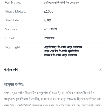
Full Name:
সোডিয়াম কার্বক্সিমিথাইল সেলুলোজ
Heavy Metals:
≤10ppm
Shelf Life:
২ বছর
Mercury:
≤1 পিপিএম
E. Coli:
নেতিবাচক
High Light:
এমুলসিফাইং সিএমসি খাদ্য সংযোজন
,
খাদ্য শ্রেণীর সিএমসি অ্যাডিটিভ
,
ঘনকরণ সিএমসি খাদ্য সংযোজন
পণ্যের বর্ণনা
পণ্যের বর্ণনাঃ
খাদ্য গ্রেড কার্বক্সাইমেথাইল সেলুলোজ (সিএমসি) বা সোডিয়াম কার্বক্সাইমেথাইল
সেলুলোজ (সোডিয়াম সিএমসি), যা সাদা বা হালকা হলুদ পাউডার হিসাবে উপস্থিত হয়,
খাদ্য শিল্পে একটি বিশিষ্ট অবস্থান দখল করে।99% বিশুদ্ধতা এবং ব্যতিক্রমী পদার্থ