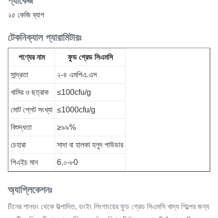
প্যাকেজ
২৫ কেজি ব্যাগ
টেকনিক্যাল প্যারামিটারঃ
পণ্যের নাম
ফুড গ্রেড সিএমসি
সান্দ্রতা
২-৪ এমপিএ.এস
খামির ও ছত্রাক
≤100cfu/g
মোট প্লেট সংখ্যা
≤1000cfu/g
বিশুদ্ধতা
≥৯৯%
চেহারা
সাদা বা হালকা হলুদ পাউডার
পিএইচ মান
6.০-৮0
অ্যাপ্লিকেশনঃ
চীনের শানডং থেকে উত্পাদিত, ডংইং লিংগাংয়ের ফুড গ্রেড সিএমসি খাদ্য শিল্পের জন্য