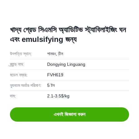
খাদ্য গ্রেড সিএমসি অ্যাডিটিভ স্ট্যাবিলাইজিং ঘন
এবং emulsifying জন্য
উৎপত্তি স্থান:
শানডং, চীন
ব্র্যান্ড নাম:
Dongying Linguang
মডেল নম্বর:
FVH619
ন্যূনতম অর্ডার পরিমাণ:
5 টন
দাম:
2.1-3.5$/kg
এখনই জিজ্ঞাসা করুন