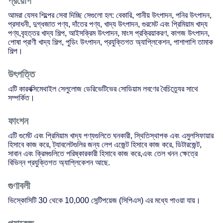
প্রয়োগ
আমরা যেসব শিল্পের সেবা দিচ্ছি সেগুলো হল: বেকারি, পানীয় উৎপাদন, পনির উৎপাদন,
প্রসাধনী, দুগ্ধজাত পণ্য, দাঁতের পণ্য, খাদ্য উৎপাদন, গুরমেট এবং প্রিমিয়াম খাদ্য
পণ্য,বৃহত্তর খাদ্য শিল্প, আইসক্রিম উৎপাদন, মাংস প্রক্রিয়াকরণ, কাগজ উৎপাদন,
পোষা প্রাণী খাদ্য শিল্প, পুডিং উৎপাদন, প্রযুক্তিগত অ্যাপ্লিকেশন, পাশাপাশি তামাক
শিল্প।
উৎপত্তি
এটি কারবক্সিমেথাইল সেলুলোজ ডেরিভেটিভের সোডিয়াম লবণের বৈচিত্র্যের সাথে
সম্পর্কিত।
ফাংশন
এটি গুর্মেট এবং প্রিমিয়াম খাদ্য পণ্যগুলিতে ঘনকারী, স্থিতিস্থাপক এবং এমুলসিফায়ার
হিসাবে কাজ করে, ট্যাবলেটগুলির জন্য লেপ এজেন্ট হিসাবে কাজ করে, ডিটারজেন্ট,
সাবান এবং ক্রিমগুলিতে পরিষ্কারকারী হিসাবে কাজ করে,এবং তেল খনন ক্ষেত্রে
বিভিন্ন প্রযুক্তিগত অ্যাপ্লিকেশন আছে.
গুণাবলী
ভিস্কোসিটি 30 থেকে 10,000 সেন্টিপয়েজ (সিপিএস) এর মধ্যে পাওয়া যায়।