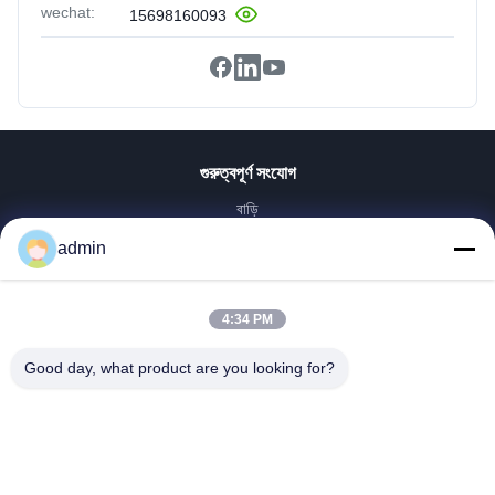
wechat:
15698160093
গুরুত্বপূর্ণ সংযোগ
বাড়ি
পণ্য
admin
VR প্রদর্শন
আমাদের সম্পর্কে
4:34 PM
কারখানা ভ্রমণ
মান নিয়ন্ত্রণ
Good day, what product are you looking for?
আমাদের সাথে যোগাযোগ করুন
উদ্ধৃতির জন্য আবেদন
খবর