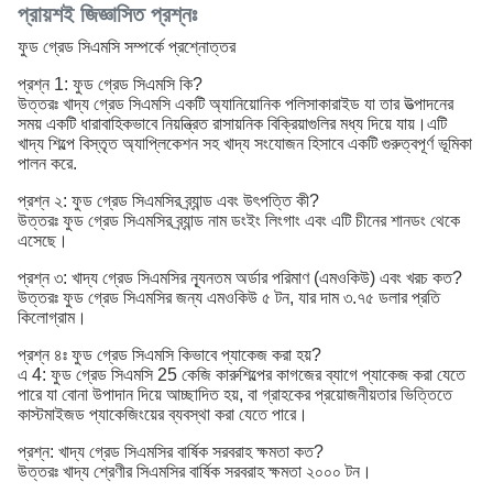
প্রায়শই জিজ্ঞাসিত প্রশ্নঃ
ফুড গ্রেড সিএমসি সম্পর্কে প্রশ্নোত্তর
প্রশ্ন 1: ফুড গ্রেড সিএমসি কি?
উত্তরঃ খাদ্য গ্রেড সিএমসি একটি অ্যানিয়োনিক পলিসাকারাইড যা তার উত্পাদনের
সময় একটি ধারাবাহিকভাবে নিয়ন্ত্রিত রাসায়নিক বিক্রিয়াগুলির মধ্য দিয়ে যায়।এটি
খাদ্য শিল্পে বিস্তৃত অ্যাপ্লিকেশন সহ খাদ্য সংযোজন হিসাবে একটি গুরুত্বপূর্ণ ভূমিকা
পালন করে.
প্রশ্ন ২: ফুড গ্রেড সিএমসির ব্র্যান্ড এবং উৎপত্তি কী?
উত্তরঃ ফুড গ্রেড সিএমসির ব্র্যান্ড নাম ডংইং লিংগাং এবং এটি চীনের শানডং থেকে
এসেছে।
প্রশ্ন ৩: খাদ্য গ্রেড সিএমসির ন্যূনতম অর্ডার পরিমাণ (এমওকিউ) এবং খরচ কত?
উত্তরঃ ফুড গ্রেড সিএমসির জন্য এমওকিউ ৫ টন, যার দাম ৩.৭৫ ডলার প্রতি
কিলোগ্রাম।
প্রশ্ন ৪ঃ ফুড গ্রেড সিএমসি কিভাবে প্যাকেজ করা হয়?
এ 4: ফুড গ্রেড সিএমসি 25 কেজি কারুশিল্পের কাগজের ব্যাগে প্যাকেজ করা যেতে
পারে যা বোনা উপাদান দিয়ে আচ্ছাদিত হয়, বা গ্রাহকের প্রয়োজনীয়তার ভিত্তিতে
কাস্টমাইজড প্যাকেজিংয়ের ব্যবস্থা করা যেতে পারে।
প্রশ্ন: খাদ্য গ্রেড সিএমসির বার্ষিক সরবরাহ ক্ষমতা কত?
উত্তরঃ খাদ্য শ্রেণীর সিএমসির বার্ষিক সরবরাহ ক্ষমতা ২০০০ টন।