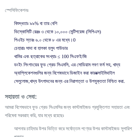
স্পেসিফিকেশনঃ
বিশুদ্ধতাঃ ৯৯% বা তার বেশি
ভিস্কোসিটি রেঞ্জঃ ৩ থেকে ১০,০০০ সেন্টিপয়েজ (সিপিএস)
পিএইচ স্তরঃ ৬.০ থেকে ৮ এর মধ্যে।0
চেহারাঃ সাদা বা হালকা হলুদ পাউডার
খামির এবং ছত্রাকের সংখ্যাঃ ≤ 100 সিএফই/জি
ডংইং লিংগাংয়ের ফুড গ্রেড সিএমসি, এর সোডিয়াম লবণ ফর্ম সহ, খাদ্য
অ্যাপ্লিকেশনগুলির জন্য বিশেষভাবে ডিজাইন করা কারবক্সাইমিথাইল
সেলুলোজ,খাদ্য উৎপাদনের জন্য এর নিরাপত্তা ও উপযুক্ততা নিশ্চিত করা.
সহায়তা ও সেবা:
আমরা বিশেষভাবে ফুড গ্রেড সিএমসির জন্য কাস্টমাইজড প্রযুক্তিগত সহায়তা এবং
পরিষেবা সরবরাহ করি, যার মধ্যে রয়েছেঃ
আপনার চাহিদার উপর ভিত্তি করে সর্বোত্তম পণ্যের উপর কাস্টমাইজড সুপারিশ
প্রদান,