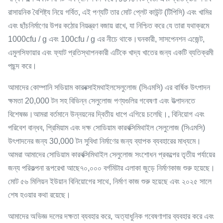
রাসায়নিক বৈশিষ্ট্য নিয়ে গর্বিত, এই পণ্যটি তার মোট প্লেট কাউন্ট (টিপিসি) এবং খামির
এবং ছাঁচনির্মাণের উপর কঠোর নিয়ন্ত্রণ বজায় রাখে, যা নিশ্চিত করে যে তারা যথাক্রমে
1000cfu / g এবং 100cfu / g এর নীচে থাকে।ঘনকারী, সাসপেনশন এজেন্ট,
এমুলসিফায়ার এবং ফ্যাট প্রতিস্থাপনকারী এটিকে খাদ্য খাতের জন্য একটি ব্যতিক্রমী
পছন্দ করে।
আমাদের কোম্পানি সডিয়াম কারবক্সাইমথাইলসেলুলোজ (সিএমসি) এর বার্ষিক উৎপাদন
ক্ষমতা 20,000 টন সহ বিভিন্ন সেলুলোজ পণ্যগুলির গবেষণা এবং উত্পাদনতে
বিশেষজ্ঞ।আমরা বর্তমানে উন্নয়নের দ্বিতীয় ধাপে এগিয়ে চলেছি।, বিনিয়োগ এবং
পরিবেশ বান্ধব, প্রিমিয়াম এবং দক্ষ সোডিয়াম কারবক্সিমিথাইল সেলুলোজ (সিএমসি)
উৎপাদনের জন্য 30,000 টন সুবিধা নির্মাণের জন্য ব্যাপক ব্যবহারের মাধ্যমে।
আমরা আমাদের সোডিয়াম কারবক্সিমিথাইল সেলুলোজ সংশোধন প্রকল্পের তৃতীয় পর্যায়ের
জন্য পরিকল্পনা রূপরেখা আছে৭০,০০০ বর্গমিটার এলাকা জুড়ে নির্মাণকাজ শুরু হয়েছে।
মোট ৫৬ মিলিয়ন ইউয়ান বিনিয়োগের সাথে, নির্মাণ কাজ শুরু হয়েছে এবং ২০২৫ সালে
শেষ হওয়ার কথা রয়েছে।
আমাদের অভিজ্ঞ দলের দক্ষতা ব্যবহার করে, অত্যাধুনিক গবেষণাগার ব্যবহার করে এবং