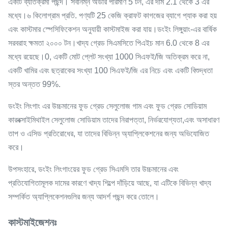
একটি ব্যতিক্রমী পছন্দ। সর্বনিম্ন অর্ডার পরিমাণ 5 টন, এর দাম 2.1 থেকে 3 এর
মধ্যে।৬ কিলোগ্রাম প্রতি. পণ্যটি 25 কেজি ক্রাফট কাগজের ব্যাগে প্যাক করা হয়
এবং কাস্টমার স্পেসিফিকেশন অনুযায়ী কাস্টমাইজ করা যায়।ডংইং লিঙ্গুয়াং-এর বার্ষিক
সরবরাহ ক্ষমতা ২০০০ টন।খাদ্য গ্রেড সিএমসিতে পিএইচ মান 6.0 থেকে 8 এর
মধ্যে রয়েছে।0, একটি মোট প্লেট সংখ্যা 1000 সিএফই/জি অতিক্রম করে না,
একটি খামির এবং ছত্রাকের সংখ্যা 100 সিএফই/জি এর নিচে এবং একটি বিশুদ্ধতা
স্তর অন্তত 99%.
ডংইং লিংগাং এর উচ্চমানের ফুড গ্রেড সেলুলোজ গাম এবং ফুড গ্রেড সোডিয়াম
কারবক্সাইমিথাইল সেলুলোজ সোডিয়াম তাদের নিরাপত্তা, নির্ভরযোগ্যতা,এবং অসাধারণ
তাপ ও এসিড প্রতিরোধের, যা তাদের বিভিন্ন অ্যাপ্লিকেশনের জন্য অভিযোজিত
করে।
উপসংহারে, ডংইং লিংগাংয়ের ফুড গ্রেড সিএমসি তার উচ্চমানের এবং
প্রতিযোগিতামূলক দামের কারণে খাদ্য শিল্পে দাঁড়িয়ে আছে, যা এটিকে বিভিন্ন খাদ্য
সম্পর্কিত অ্যাপ্লিকেশনগুলির জন্য আদর্শ পছন্দ করে তোলে।
কাস্টমাইজেশনঃ