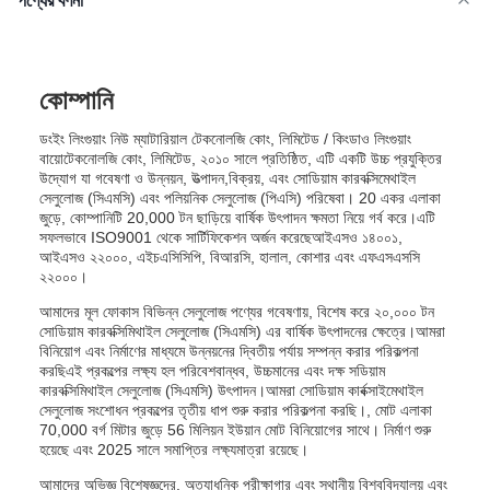
পণ্যের বর্ণনা
কোম্পানি
ডংইং লিংগুয়াং নিউ ম্যাটারিয়াল টেকনোলজি কোং, লিমিটেড / কিংডাও লিংগুয়াং
বায়োটেকনোলজি কোং, লিমিটেড, ২০১০ সালে প্রতিষ্ঠিত, এটি একটি উচ্চ প্রযুক্তির
উদ্যোগ যা গবেষণা ও উন্নয়ন, উত্পাদন,বিক্রয়, এবং সোডিয়াম কারবক্সিমেথাইল
সেলুলোজ (সিএমসি) এবং পলিয়নিক সেলুলোজ (পিএসি) পরিষেবা। 20 একর এলাকা
জুড়ে, কোম্পানিটি 20,000 টন ছাড়িয়ে বার্ষিক উৎপাদন ক্ষমতা নিয়ে গর্ব করে।এটি
সফলভাবে ISO9001 থেকে সার্টিফিকেশন অর্জন করেছেআইএসও ১৪০০১,
আইএসও ২২০০০, এইচএসিসিপি, বিআরসি, হালাল, কোশার এবং এফএসএসসি
২২০০০।
আমাদের মূল ফোকাস বিভিন্ন সেলুলোজ পণ্যের গবেষণায়, বিশেষ করে ২০,০০০ টন
সোডিয়াম কারবক্সিমিথাইল সেলুলোজ (সিএমসি) এর বার্ষিক উৎপাদনের ক্ষেত্রে।আমরা
বিনিয়োগ এবং নির্মাণের মাধ্যমে উন্নয়নের দ্বিতীয় পর্যায় সম্পন্ন করার পরিকল্পনা
করছিএই প্রকল্পের লক্ষ্য হল পরিবেশবান্ধব, উচ্চমানের এবং দক্ষ সডিয়াম
কারবক্সিমিথাইল সেলুলোজ (সিএমসি) উৎপাদন।আমরা সোডিয়াম কার্বক্সাইমেথাইল
সেলুলোজ সংশোধন প্রকল্পের তৃতীয় ধাপ শুরু করার পরিকল্পনা করছি।, মোট এলাকা
70,000 বর্গ মিটার জুড়ে 56 মিলিয়ন ইউয়ান মোট বিনিয়োগের সাথে। নির্মাণ শুরু
হয়েছে এবং 2025 সালে সমাপ্তির লক্ষ্যমাত্রা রয়েছে।
আমাদের অভিজ্ঞ বিশেষজ্ঞদের, অত্যাধুনিক পরীক্ষাগার এবং স্থানীয় বিশ্ববিদ্যালয় এবং