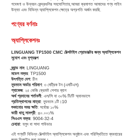
গবেষণা ও উন্নয়ন কেন্দ্রগুলির সহযোগিতায়,আমরা ক্রমাগত আমাদের পণ্য লাইন
উন্নত এবং বিভিন্ন অ্যাপ্লিকেশন ক্ষেত্রে অগ্রগতি অর্জন করছি.
পণ্যের বর্ণনাঃ
অ্যাপ্লিকেশনঃ
LINGUANG TP1500 CMC টেক্সটাইল প্রোডাক্টের জন্য অ্যাপ্লিকেশন
সুযোগ এবং দৃশ্যকল্প
ব্র্যান্ড নাম
: LINGUANG
মডেল নম্বর
: TP1500
উৎপত্তি দেশ
: চীন
ন্যূনতম অর্ডার পরিমাণ
: ৩ মেট্রিক টন (এমটিএস)
প্যাকেজ
: ২৫ কেজি ক্রেফট পেপার ব্যাগ
অর্থ প্রদানের শর্তাবলী
: এল/সি বা ৩০% টি/টি অ্যানডাসে
প্রতিস্থাপনের মাত্রা
: ন্যূনতম ১টি।10
শুকানোর সময় ক্ষতি
: সর্বোচ্চ ১০%
ভারী ধাতু সামগ্রী
: ≤০.০০১%
সিএএস নম্বর
: 9004-32-4
চেহারা
: হলুদ বা সাদা পাউডার
এই পণ্যটি বিভিন্ন টেক্সটাইল অ্যাপ্লিকেশন অনুষ্ঠান এবং পরিস্থিতিতে ব্যবহারের
জন্য ডিজাইন করা হয়েছে।