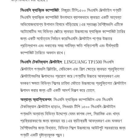
সিএমসি ফ্যাব্রিক কম্পোজিট
: লিঙ্গুয়াং টিপি১৫০০ সিএমসি টেক্সটাইল পণ্যটি
সিএমসি ফ্যাব্রিক কম্পোজিট উৎপাদনে ব্যাপকভাবে ব্যবহৃত একটি অত্যন্ত
অভিযোজনযোগ্য উপাদান হিসাবে দাঁড়িয়েছে।এর স্বতন্ত্র বৈশিষ্ট্যগুলি এটিকে
অটোমোটিভ সহ বিভিন্ন সেক্টরে ব্যবহৃত উচ্চমানের ফ্যাব্রিক কম্পোজিট তৈরির
জন্য একটি সর্বোত্তম নির্বাচন করেসিএমসি টেক্সটাইল পণ্যের উচ্চতর
প্রতিস্থাপন এবং শুকানোর সময় সর্বনিম্ন ক্ষতি শক্তিশালী এবং দীর্ঘস্থায়ী
কম্পোজিট তৈরিতে অবদান রাখে।
সিএমসি টেকনিক্যাল টেক্সটাইল
: LINGUANG TP1500 সিএমসি
টেক্সটাইল পণ্যগুলি ফিল্টারিং, মেডিকেল এবং শিল্প ক্ষেত্রে ব্যবহৃত প্রযুক্তিগত
টেক্সটাইলগুলির উত্পাদনেও প্রয়োগ করে।পণ্যটির উচ্চতর আবদ্ধকরণ এবং
ঘনকরণ ক্ষমতা বিভিন্ন শিল্পের চাহিদা মেটাতে উচ্চমানের প্রযুক্তিগত টেক্সটাইল
উত্পাদন করার জন্য এটি একটি আদর্শ বিকল্প করে তোলে.
অন্যান্য অ্যাপ্লিকেশন
: সিএমসি ফ্যাব্রিক কম্পোজিটস এবং সিএমসি
টেকনিক্যাল টেক্সটাইল ছাড়াও, লিংগুয়াং টিপি ১৫০০ সিএমসি টেক্সটাইল
পণ্যগুলি অন্যান্য বিভিন্ন উদ্দেশ্যে যেমন কাগজ লেপ, সিরামিক এবং খাদ্য
প্রক্রিয়াকরণের জন্য ব্যবহৃত হয়।এর ব্যতিক্রমী আবদ্ধকরণ এবং ঘনকরণ
বৈশিষ্ট্যগুলির জন্য বিখ্যাত, বিভিন্ন শিল্পে উচ্চমানের আউটপুট সরবরাহের জন্য
পণ্যটি একটি দৃষ্টান্তমূলক পছন্দ।