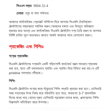
সিএএস নম্বর
: 9004-32-4
চেহারা
: হলুদ বা সাদা পাউডার
আমাদের কাস্টমাইজড প্রোডাক্ট সলিউশন দিয়ে আপনার সিএমসি টেকনিক্যাল
টেক্সটাইলের সম্ভাব্যতা সর্বাধিক করুন।আমাদের দক্ষতা এবং বিস্তৃত অভিজ্ঞতা
ব্যবহার করে অনন্য এবং কাস্টমাইজড সিএমসি টেক্সটাইল পণ্য তৈরি করুন যা আপনার
নির্দিষ্ট চাহিদা পূরণ করেআরও জানতে আজই আমাদের সাথে যোগাযোগ করুন।
প্যাকেজিং এবং শিপিংঃ
পণ্যের প্যাকেজিং
:
সিএমসি টেক্সটাইলের পণ্যগুলি একটি শক্তিশালী কার্ডবোর্ড বাক্সে সাবধানে প্যাকেজ
করা হবে, যাতে এটি যথাযথভাবে প্যাডিং এবং প্যাডিং দিয়ে নিশ্চিত করা যায় যে এটি
pristine অবস্থায় পৌঁছেছে।
শিপিং
:
সিএমসি টেক্সটাইল পণ্যের জন্য স্ট্যান্ডার্ড শিপিং পদ্ধতি ব্যবহার করা হবে। ডেলিভারি
সময় গন্তব্যের উপর নির্ভর করে পরিবর্তিত হতে পারে, সাধারণত 3-7 ব্যবসায়িক
দিনের মধ্যে পড়ে।যাদের দ্রুত ডেলিভারি প্রয়োজন তাদের জন্য, এক্সপ্রেসড শিপিং
বিকল্পগুলি অতিরিক্ত ব্যয়ে উপলব্ধ।