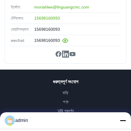
ইমেইল:
moriahlee@linguangcmc.com
টেলিফোন:
15698160093
হোয়াটসঅ্যাপ:
15698160093
wechat:
15698160093
গুরুত্বপূর্ণ সংযোগ
বাড়ি
পণ্য
VR প্রদর্শন
আমাদের সম্পর্কে
admin
কারখানা ভ্রমণ