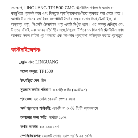
সংক্ষেপে, LINGUANG TP1500 CMC টেক্সটাইল পণ্যগুলি অসাধারণ
বহুমুখিতা প্রদর্শন করে এবং বিস্তৃত অ্যাপ্লিকেশনগুলিতে ব্যবহার করা যেতে পারে।
আপনি উচ্চ মানের ফ্যাব্রিক কম্পোজিট তৈরির লক্ষ্য রাখেন কিনা,টেক্সটাইল, বা
অন্যান্য পণ্য, সিএমসি টেক্সটাইল পণ্য একটি নিখুঁত পছন্দ। এর অনন্য বৈশিষ্ট্য এবং
উচ্চতর বাঁধাই এবং ঘনকরণ বৈশিষ্ট্য সঙ্গে,লিঙ্গুয়াং টিপি১৫০০ সিএমসি টেক্সটাইল পণ্য
আপনার সকল চাহিদা পূরণ করতে এবং আপনার প্রত্যাশা অতিক্রম করতে প্রস্তুত.
কাস্টমাইজেশনঃ
ব্র্যান্ড নাম
: LINGUANG
মডেল নম্বর
: TP1500
উৎপত্তি দেশ
: চীন
ন্যূনতম অর্ডার পরিমাণ
: ৩ মেট্রিক টন (এমটিএস)
প্যাকেজ
: ২৫ কেজি ক্রেফট পেপার ব্যাগ
অর্থ প্রদানের শর্তাবলী
: এল/সি বা ৩০% টি/টি অ্যানডাসে
শুকানোর সময় ক্ষতি
: সর্বোচ্চ ১০%
কণার আকার
: ৮০-১০০ মেশ
স্পেসিফিকেশন
: ক্রেফট পেপার ব্যাগ প্রতি ২৫ কেজি