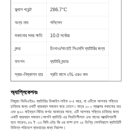
ফ্ল্যাশ পয়েন্ট
286.7°C
অন্য নাম
পলিসেল
শুকানোর সময় ক্ষতি
10.0 সর্বোচ্চ
বন্দর
চিংদাও/সাংহাই সিএমসি ব্যাটারির জন্য
ফাংশন
ব্যাটারি বন্ডার
স্বয়ং-নিষ্কাশন হার
প্রতি মাসে ৩% এরও কম
অ্যাপ্লিকেশনঃ
লিঙ্গুয়াং ভিভিএইচ৮ ব্যাটারির ডিজাইন লাইফ ৩-৫ বছর, যা এটিকে আপনার শক্তির
চাহিদার জন্য একটি ব্যয়বহুল সমাধান করে তোলে। মাত্র ১০.০ ম্যাক্সের শুকানোর হার
এবং ≤২০ মাইক্রন মিটার কণার আকারের সাথে, এটি আপনার শক্তির চাহিদার জন্য
একটি ব্যয়বহুল সমাধান।আপনি ব্যাটারি এর স্থিতিশীলতা এবং মানের আত্মবিশ্বাসী
হতে পারেন২.৫৯ ই -১৩ মিমি এইচ জি এর বাষ্প চাপ ২৫ ডিগ্রি সেলসিয়াসে ব্যাটারিটি
বিভিন্ন পরিবেশে ব্যবহারের জন্য নিরাপদ।