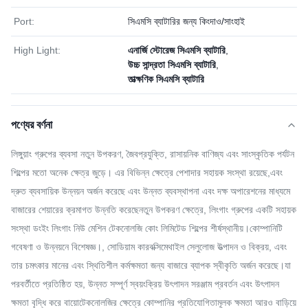
Port:
সিএমসি ব্যাটারির জন্য কিংদাও/সাংহাই
High Light:
এনার্জি স্টোরেজ সিএমসি ব্যাটারি
,
উচ্চ সান্দ্রতা সিএমসি ব্যাটারি
,
তাত্ক্ষণিক সিএমসি ব্যাটারি
পণ্যের বর্ণনা
লিঙ্গুয়াং গ্রুপের ব্যবসা নতুন উপকরণ, জৈবপ্রযুক্তি, রাসায়নিক বাণিজ্য এবং সাংস্কৃতিক পর্যটন
শিল্পের মতো অনেক ক্ষেত্র জুড়ে। এর বিভিন্ন ক্ষেত্রে পেশাদার সহায়ক সংস্থা রয়েছে,এবং
দ্রুত ব্যবসায়িক উন্নয়ন অর্জন করেছে এবং উন্নত ব্যবস্থাপনা এবং দক্ষ অপারেশনের মাধ্যমে
বাজারের শেয়ারের ক্রমাগত উন্নতি করেছেনতুন উপকরণ ক্ষেত্রে, লিংগাং গ্রুপের একটি সহায়ক
সংস্থা ডংইং লিংগাং নিউ মেশিন টেকনোলজি কোং লিমিটেড শিল্পের শীর্ষস্থানীয়।কোম্পানিটি
গবেষণা ও উন্নয়নে বিশেষজ্ঞ।, সোডিয়াম কারবক্সিমেথাইল সেলুলোজ উত্পাদন ও বিক্রয়, এবং
তার চমৎকার মানের এবং স্থিতিশীল কর্মক্ষমতা জন্য বাজারে ব্যাপক স্বীকৃতি অর্জন করেছে।যা
পরবর্তীতে প্রতিষ্ঠিত হয়, উন্নত সম্পূর্ণ স্বয়ংক্রিয় উৎপাদন সরঞ্জাম প্রবর্তন এবং উৎপাদন
ক্ষমতা বৃদ্ধি করে বায়োটেকনোলজির ক্ষেত্রে কোম্পানির প্রতিযোগিতামূলক ক্ষমতা আরও বাড়িয়ে