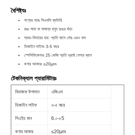
বৈশিষ্ট্যঃ
পণ্যের নামঃ সিএমসি ব্যাটারি
রঙঃ সাদা বা সামান্য হলুদ রঙের গুঁড়া
স্বয়ং-বিদায়ের হার: প্রতি মাসে ৩% এরও কম
ডিজাইন লাইফঃ 3-5 বছর
স্পেসিফিকেশনঃ 25 কেজি প্রতি ড্রাফ্ট পেপার ব্যাগ
কণার আকারঃ ≤20μm
টেকনিক্যাল প্যারামিটারঃ
বিভাজক উপাদান
এজিএম
ডিজাইন লাইফ
৩-৫ বছর
পিএইচ মান
6.০-৮5
কণার আকার
≤20μm