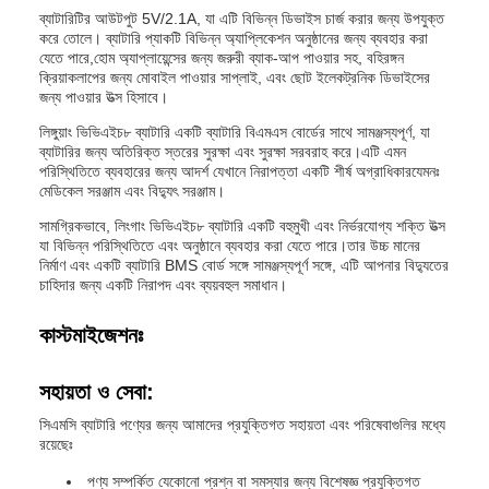
ব্যাটারিটির আউটপুট 5V/2.1A, যা এটি বিভিন্ন ডিভাইস চার্জ করার জন্য উপযুক্ত
করে তোলে। ব্যাটারি প্যাকটি বিভিন্ন অ্যাপ্লিকেশন অনুষ্ঠানের জন্য ব্যবহার করা
যেতে পারে,হোম অ্যাপ্লায়েন্সের জন্য জরুরী ব্যাক-আপ পাওয়ার সহ, বহিরঙ্গন
ক্রিয়াকলাপের জন্য মোবাইল পাওয়ার সাপ্লাই, এবং ছোট ইলেকট্রনিক ডিভাইসের
জন্য পাওয়ার উত্স হিসাবে।
লিঙ্গুয়াং ভিভিএইচ৮ ব্যাটারি একটি ব্যাটারি বিএমএস বোর্ডের সাথে সামঞ্জস্যপূর্ণ, যা
ব্যাটারির জন্য অতিরিক্ত স্তরের সুরক্ষা এবং সুরক্ষা সরবরাহ করে।এটি এমন
পরিস্থিতিতে ব্যবহারের জন্য আদর্শ যেখানে নিরাপত্তা একটি শীর্ষ অগ্রাধিকারযেমনঃ
মেডিকেল সরঞ্জাম এবং বিদ্যুৎ সরঞ্জাম।
সামগ্রিকভাবে, লিংগাং ভিভিএইচ৮ ব্যাটারি একটি বহুমুখী এবং নির্ভরযোগ্য শক্তি উত্স
যা বিভিন্ন পরিস্থিতিতে এবং অনুষ্ঠানে ব্যবহার করা যেতে পারে।তার উচ্চ মানের
নির্মাণ এবং একটি ব্যাটারি BMS বোর্ড সঙ্গে সামঞ্জস্যপূর্ণ সঙ্গে, এটি আপনার বিদ্যুতের
চাহিদার জন্য একটি নিরাপদ এবং ব্যয়বহুল সমাধান।
কাস্টমাইজেশনঃ
সহায়তা ও সেবা:
সিএমসি ব্যাটারি পণ্যের জন্য আমাদের প্রযুক্তিগত সহায়তা এবং পরিষেবাগুলির মধ্যে
রয়েছেঃ
পণ্য সম্পর্কিত যেকোনো প্রশ্ন বা সমস্যার জন্য বিশেষজ্ঞ প্রযুক্তিগত