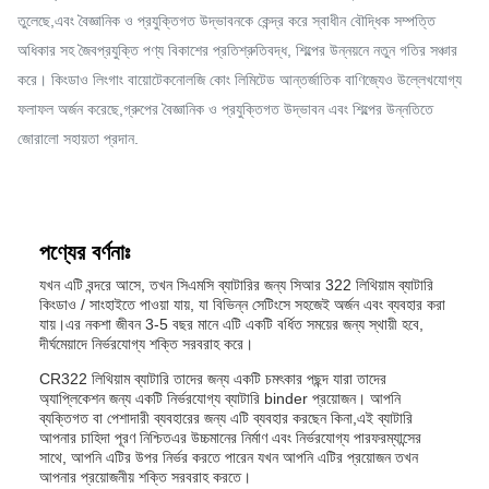
তুলেছে,এবং বৈজ্ঞানিক ও প্রযুক্তিগত উদ্ভাবনকে কেন্দ্র করে স্বাধীন বৌদ্ধিক সম্পত্তি
অধিকার সহ জৈবপ্রযুক্তি পণ্য বিকাশের প্রতিশ্রুতিবদ্ধ, শিল্পের উন্নয়নে নতুন গতির সঞ্চার
করে। কিংডাও লিংগাং বায়োটেকনোলজি কোং লিমিটেড আন্তর্জাতিক বাণিজ্যেও উল্লেখযোগ্য
ফলাফল অর্জন করেছে,গ্রুপের বৈজ্ঞানিক ও প্রযুক্তিগত উদ্ভাবন এবং শিল্পের উন্নতিতে
জোরালো সহায়তা প্রদান.
পণ্যের বর্ণনাঃ
যখন এটি বন্দরে আসে, তখন সিএমসি ব্যাটারির জন্য সিআর 322 লিথিয়াম ব্যাটারি
কিংডাও / সাংহাইতে পাওয়া যায়, যা বিভিন্ন সেটিংসে সহজেই অর্জন এবং ব্যবহার করা
যায়।এর নকশা জীবন 3-5 বছর মানে এটি একটি বর্ধিত সময়ের জন্য স্থায়ী হবে,
দীর্ঘমেয়াদে নির্ভরযোগ্য শক্তি সরবরাহ করে।
CR322 লিথিয়াম ব্যাটারি তাদের জন্য একটি চমৎকার পছন্দ যারা তাদের
অ্যাপ্লিকেশন জন্য একটি নির্ভরযোগ্য ব্যাটারি binder প্রয়োজন। আপনি
ব্যক্তিগত বা পেশাদারী ব্যবহারের জন্য এটি ব্যবহার করছেন কিনা,এই ব্যাটারি
আপনার চাহিদা পূরণ নিশ্চিতএর উচ্চমানের নির্মাণ এবং নির্ভরযোগ্য পারফরম্যান্সের
সাথে, আপনি এটির উপর নির্ভর করতে পারেন যখন আপনি এটির প্রয়োজন তখন
আপনার প্রয়োজনীয় শক্তি সরবরাহ করতে।