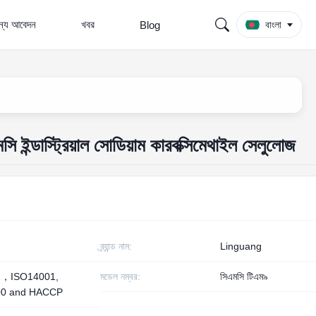
জন্য আবেদন
খবর
Blog
বাংলা
সি ইন্ডাস্ট্রিয়াল সোডিয়াম কারবক্সিমেথাইল সেলুলোজ
ব্র্যান্ড নাম:
Linguang
1，ISO14001,
মডেল নম্বর:
সিএমসি টিএম৯
00 and HACCP