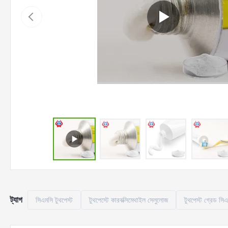
ট্যাগ
সিএমসি টুথপেস্ট
টুথপেস্টে কারবক্সিমেথাইল সেলুলোজ
টুথপেস্ট গ্রেড সি