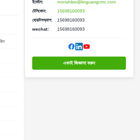
ইমেইল:
moriahlee@linguangcmc.com
টেলিফোন:
15698160093
হোয়াটসঅ্যাপ:
15698160093
wechat:
15698160093
রিন
এখনই জিজ্ঞাসা করুন