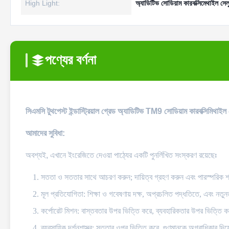
High Light:
অ্যাডিটিভ সোডিয়াম কারবক্সিমেথাইল সে
পণ্যের বর্ণনা
সিএমসি টুথপেস্ট ইন্ডাস্ট্রিয়াল গ্রেড অ্যাডিটিভ TM9 সোডিয়াম কারবক্সিমিথাই
আমাদের সুবিধা:
অবশ্যই, এখানে ইংরেজিতে দেওয়া পাঠ্যের একটি পুনর্লিখিত সংস্করণ রয়েছেঃ
সততা ও সততার সাথে আচরণ করুন; দায়িত্ব গ্রহণ করুন এবং পারস্পরিক শ্র
মূল প্রতিযোগিতা
: শিক্ষা ও গবেষণায় দক্ষ, অপ্রচলিত পদ্ধতিতে, এবং নতু
কর্পোরেট মিশন
: বাস্তবতার উপর ভিত্তি করে, ব্যবহারিকতার উপর ভিত্তি ক
ব্যবসায়িক দর্শনশাস্ত্র
: সততার ওপর ভিত্তি করে, গুণমানকে অগ্রাধিকার দিয়ে