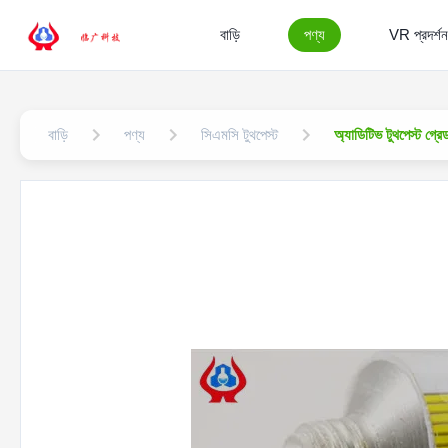
বাড়ি
পণ্য
VR প্রদর্শন
বাড়ি
পণ্য
সিএমসি টুথপেস্ট
অ্যাডিটিভ টুথপেস্ট গ্রে