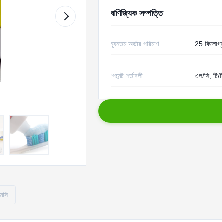
বাণিজ্যিক সম্পত্তি
ন্যূনতম অর্ডার পরিমাণ:
25 কিলোগ্
পেমেন্ট শর্তাবলী:
এল/সি, টি/ট
এমসি