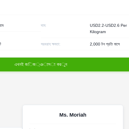
রাম
দাম:
USD2.2-USD2.6 Per
Kilogram
ি
সরবরাহ ক্ষমতা:
2,000 টন প্রতি মাসে
এ
খ
ন
ই
জ
ি
জ
্
ঞ
া
স
া
ক
র
ু
ন
Ms. Moriah