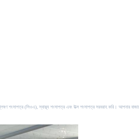
িশ্লেষণ শংসাপত্র (সিওএ), স্বাস্থ্য শংসাপত্র এবং উত্স শংসাপত্র সরবরাহ করি। আপনার বাজা