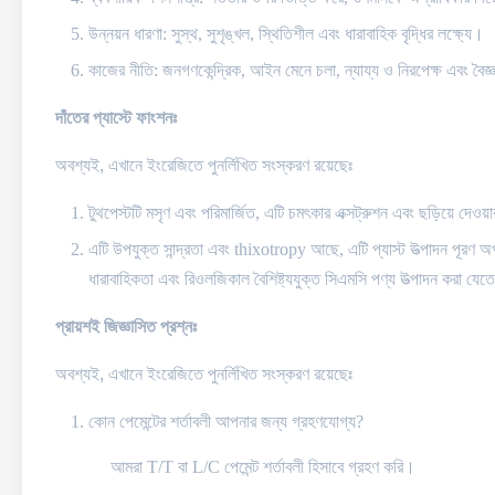
উন্নয়ন ধারণা
: সুস্থ, সুশৃঙ্খল, স্থিতিশীল এবং ধারাবাহিক বৃদ্ধির লক্ষ্যে।
কাজের নীতি
: জনগণকেন্দ্রিক, আইন মেনে চলা, ন্যায্য ও নিরপেক্ষ এবং বৈজ্
দাঁতের প্যাস্টে ফাংশনঃ
অবশ্যই, এখানে ইংরেজিতে পুনর্লিখিত সংস্করণ রয়েছেঃ
টুথপেস্টটি মসৃণ এবং পরিমার্জিত, এটি চমৎকার এক্সট্রুশন এবং ছড়িয়ে দেওয়ার
এটি উপযুক্ত সান্দ্রতা এবং thixotropy আছে, এটি প্যাস্ট উত্পাদন পূরণ অ
ধারাবাহিকতা এবং রিওলজিকাল বৈশিষ্ট্যযুক্ত সিএমসি পণ্য উত্পাদন করা যেতে
প্রায়শই জিজ্ঞাসিত প্রশ্নঃ
অবশ্যই, এখানে ইংরেজিতে পুনর্লিখিত সংস্করণ রয়েছেঃ
কোন পেমেন্টের শর্তাবলী আপনার জন্য গ্রহণযোগ্য?
আমরা T/T বা L/C পেমেন্ট শর্তাবলী হিসাবে গ্রহণ করি।