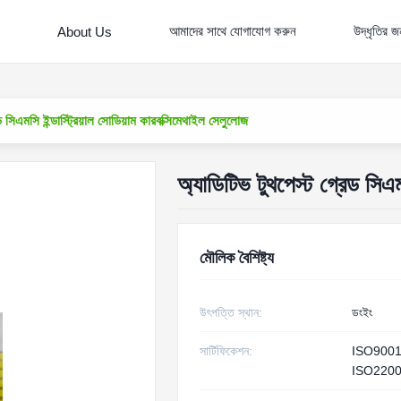
আমাদের সাথে যোগাযোগ করুন
উদ্ধৃতির 
About Us
ড সিএমসি ইন্ডাস্ট্রিয়াল সোডিয়াম কারবক্সিমেথাইল সেলুলোজ
অ্যাডিটিভ টুথপেস্ট গ্রেড সিএম
মৌলিক বৈশিষ্ট্য
উৎপত্তি স্থান:
ডংইং
সার্টিফিকেশন:
ISO900
ISO220