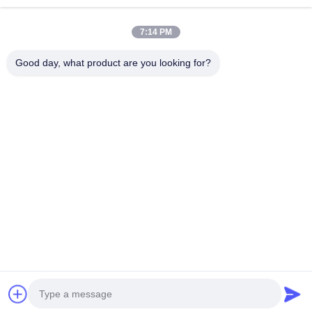
VR প্রদর্শন
আমাদের সম্পর্কে
7:14 PM
কারখানা ভ্রমণ
মান নিয়ন্ত্রণ
Good day, what product are you looking for?
আমাদের সাথে যোগাযোগ করুন
উদ্ধৃতির জন্য আবেদন
খবর
Dongying Linguang New Material Technology Co., Ltd.
86-532-132101-34683
topsales@linguangcmc.com
আমাদের অনুসরণ করো
© 2026 Dongying Linguang New Material Technology Co., Ltd.. All Rights
Reserved.