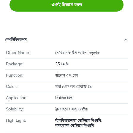
এখনই জিজ্ঞাসা করুন
স্পেসিফিকেশন
Other Name:
সোডিয়াম কার্বক্সিমিথাইল সেলুলোজ
Package:
25 কেজি
Function:
বাইন্ডার এবং লেপ
Color:
সাদা থেকে অফ হোয়াইট রঙ
Application:
সিরামিক শিল্প
Solubility:
ঠান্ডা জলে সহজে দ্রবণীয়
High Light:
স্ট্যাবিলাইজেশন সোডিয়াম সিএমসি
,
সাসপেনশন সোডিয়াম সিএমসি