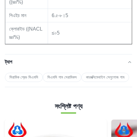
((w/%)
পিএইচ মান
6.৫-৮।5
ক্লোরাইড ((NACL
≤০5
w/%)
ট্যাগ
সিরামিক গ্রেড সিএমসি
সিএমসি গাম সেরামিকস
কারবক্সিমেথাইল সেলুলোজ গাম
সংশ্লিষ্ট পণ্য