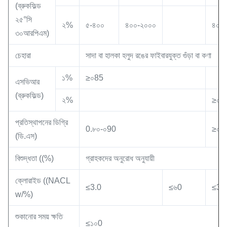
(ব্রুকফিল্ড
২৫°সি
২%
৫-৪০০
৪০০-২০০০
৪০০
৩০আরপিএম)
চেহারা
সাদা বা হালকা হলুদ রঙের ফাইবারযুক্ত গুঁড়া বা কণা
১%
≥০85
এসভিআর
(ব্রুকফিল্ড)
২%
≥০9
প্রতিস্থাপনের ডিগ্রি
0.৮০-০90
≥০9
(ডি.এস)
বিশুদ্ধতা ((%)
গ্রাহকদের অনুরোধ অনুযায়ী
ক্লোরাইড ((NACL
≤3.0
≤৬0
≤3.
w/%)
শুকানোর সময় ক্ষতি
≤১০0