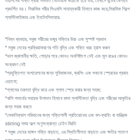
ওয়ালসের শক্তি দ্বারা সমর্থিত নেটওয়ার্ক কাঠামো হয়ে যায়, যেখানে বন্ডের বৈশিষ্ট্য
প্রদর্শিত হয়। সিরামিক শরীর সিএমসি সাহায্যকারী হিসাবে কাজ করে,সিরামিক শিল্পে
প্লাস্টিকাইজার এবং ইনটেনসিফায়ার.
*নিম্ন ব্যবহার, সবুজ শরীরের ভঙ্গুর শক্তির উচ্চ এবং সুস্পষ্ট প্রভাব
* সবুজ দেহের প্রক্রিয়াকরণের গতি বৃদ্ধি এবং শক্তি খরচ হ্রাস করুন
*ভাল জ্বালানীর ক্ষতি, পোড়ার পরে কোনও অবশিষ্টাংশ নেই এবং মূল রঙের কোনও
সংক্রমণ নেই
*প্রযুক্তিগত অপারেশনের জন্য সুবিধাজনক, ক্রলিং এবং শুকনো স্প্রেয়ের প্রবাহ
এড়ানো;
*গ্লাসের তরলতা বৃদ্ধি করে এবং গ্লাস স্প্রে করার জন্য সহজ;
*খালি পদার্থের সহায়ক উপাদান হিসাবে কাদা প্লাস্টিকতা বৃদ্ধি এবং শরীরের আকৃতির
জন্য সহজ করতে
*মেকানিক্যাল পরিধানের জন্য শক্তিশালী প্রতিরোধের এবং বল-ফ্রাইং বা যান্ত্রিক
stirring সময় অল্প অণুসংক্রান্ত চেইন বিরতি
* সবুজ দেহের ভাঙ্গন শক্তি বাড়াতে, এর স্থিতিশীলতা বাড়াতে এবং ক্ষতির শতাংশ