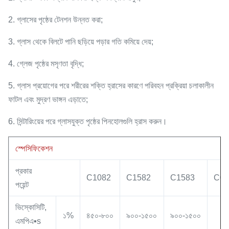
2. গ্লাসের পৃষ্ঠের টেনশন উন্নত করা;
3. গ্লাস থেকে বিলটে পানি ছড়িয়ে পড়ার গতি কমিয়ে দেয়;
4. গ্লেজ পৃষ্ঠের মসৃণতা বৃদ্ধি;
5. গ্লাস প্রয়োগের পরে শরীরের শক্তি হ্রাসের কারণে পরিবহন প্রক্রিয়া চলাকালীন
ফাটল এবং মুদ্রণ ভাঙ্গন এড়াতে;
6. সিন্টারিংয়ের পরে গ্লাসযুক্ত পৃষ্ঠের পিনহোলগুলি হ্রাস করুন।
স্পেসিফিকেশন
প্রকার
C1082
C1582
C1583
C04
পয়েন্ট
ভিস্কোসিটি,
১%
৪৫০-৮০০
৯০০-১৫০০
৯০০-১৫০০
এমপিএ▪s