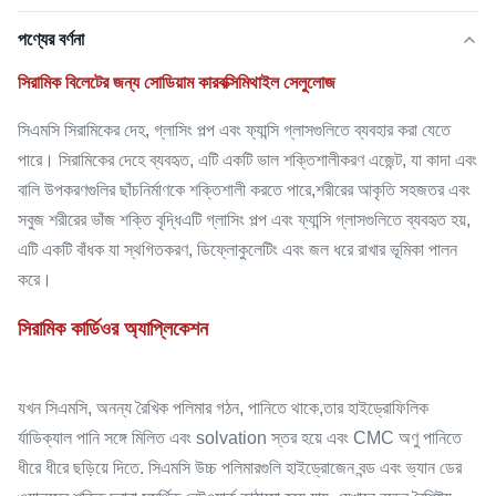
পণ্যের বর্ণনা
সিরামিক বিলেটের জন্য সোডিয়াম কারবক্সিমিথাইল সেলুলোজ
সিএমসি সিরামিকের দেহ, গ্লাসিং পল্প এবং ফ্যান্সি গ্লাসগুলিতে ব্যবহার করা যেতে
পারে। সিরামিকের দেহে ব্যবহৃত, এটি একটি ভাল শক্তিশালীকরণ এজেন্ট, যা কাদা এবং
বালি উপকরণগুলির ছাঁচনির্মাণকে শক্তিশালী করতে পারে,শরীরের আকৃতি সহজতর এবং
সবুজ শরীরের ভাঁজ শক্তি বৃদ্ধিএটি গ্লাসিং পল্প এবং ফ্যান্সি গ্লাসগুলিতে ব্যবহৃত হয়,
এটি একটি বাঁধক যা স্থগিতকরণ, ডিফ্লোকুলেটিং এবং জল ধরে রাখার ভূমিকা পালন
করে।
সিরামিক কার্ডিওর অ্যাপ্লিকেশন
যখন সিএমসি, অনন্য রৈখিক পলিমার গঠন, পানিতে থাকে,তার হাইড্রোফিলিক
র্যাডিক্যাল পানি সঙ্গে মিলিত এবং solvation স্তর হয়ে এবং CMC অণু পানিতে
ধীরে ধীরে ছড়িয়ে দিতে. সিএমসি উচ্চ পলিমারগুলি হাইড্রোজেন বন্ড এবং ভ্যান ডের