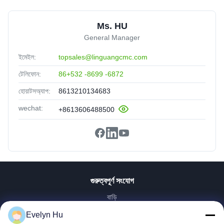
Ms. HU
General Manager
ইমেইল:
topsales@linguangcmc.com
টেলিফোন:
86+532 -8699 -6872
হোয়াটসঅ্যাপ:
8613210134683
wechat:
+8613606488500
গুরুত্বপূর্ণ সংযোগ
বাড়ি
পণ্য
Evelyn Hu