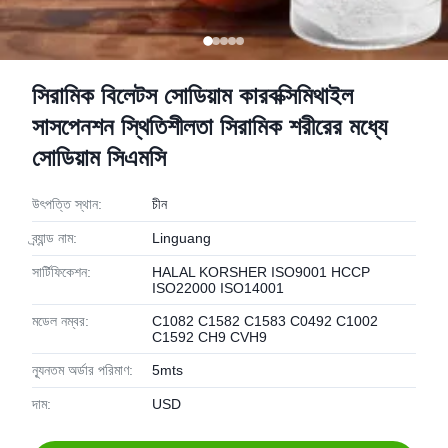
সিরামিক বিলেটস সোডিয়াম কারবক্সিমিথাইল
সাসপেনশন স্থিতিশীলতা সিরামিক শরীরের মধ্যে
সোডিয়াম সিএমসি
উৎপত্তি স্থান:
চীন
ব্র্যান্ড নাম:
Linguang
সার্টিফিকেশন:
HALAL KORSHER ISO9001 HCCP
ISO22000 ISO14001
মডেল নম্বর:
C1082 C1582 C1583 C0492 C1002
C1592 CH9 CVH9
ন্যূনতম অর্ডার পরিমাণ:
5mts
দাম:
USD