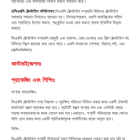
প্রাণবন্ত এবং দীর্ঘস্থায়ী নিশ্চিত করতে সহায়তা করে।
4সিএমসি টেক্সটাইল সলিউশনস:
সিএমসি টেক্সটাইল পণ্যগুলি বিভিন্ন টেক্সটাইল
সমস্যার সমাধান হিসাবেও ব্যবহৃত হয়। উদাহরণস্বরূপ, এগুলি ফ্যাব্রিকের শক্তি
এবং স্থায়িত্ব উন্নত করতে, সঙ্কুচিত হওয়া রোধ করতে,অথবা স্ট্যাটিক বিদ্যুৎ
কমাতে.
সিএমসি টেক্সটাইল পণ্যগুলি বহুমুখী এবং ফ্যাশন, হোম ডেকোর এবং শিল্প টেক্সটাইল সহ
বিভিন্ন শিল্পে ব্যবহার করা যেতে পারে। এগুলি সাধারণত পোশাক, বিছানা,পর্দা, এবং
upholstery.
কাস্টমাইজেশনঃ
প্যাকেজিং এবং শিপিংঃ
পণ্যের প্যাকেজিংঃ
সিএমসি টেক্সটাইল পণ্য নিরাপদ ও সুরক্ষিত পরিবহন নিশ্চিত করার জন্য একটি টেকসই
কার্ডবোর্ড বাক্সে প্যাকেজ করা হবে। প্রতিটি বাক্সে পণ্যের নাম এবং এসকিউ নম্বর
সহজে সনাক্তকরণের জন্য লেবেল করা হবে।এছাড়াও, পণ্যটি পরিবহনের সময় কোনও
ক্ষতি রোধ করার জন্য একটি প্রতিরক্ষামূলক প্লাস্টিকের মধ্যে আবৃত হবে।
শিপিং:
সিএমসি টেক্সটাইল পণ্যটি স্ট্যান্ডার্ড স্থল শিপিংয়ের মাধ্যমে প্রেরণ করা হবে যদি না