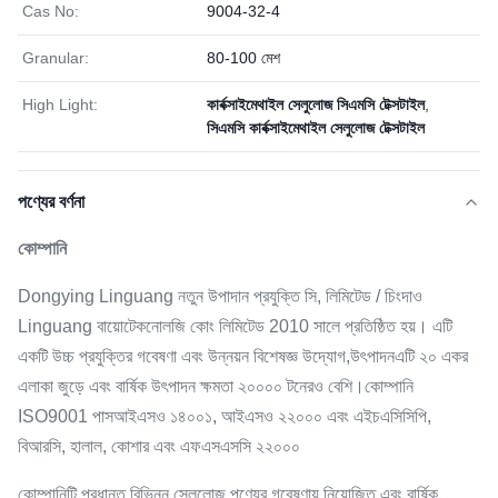
Cas No:
9004-32-4
Granular:
80-100 মেশ
High Light:
কার্বক্সাইমেথাইল সেলুলোজ সিএমসি টেক্সটাইল
,
সিএমসি কার্বক্সাইমেথাইল সেলুলোজ টেক্সটাইল
পণ্যের বর্ণনা
কোম্পানি
Dongying Linguang নতুন উপাদান প্রযুক্তি সি, লিমিটেড / চিংদাও
Linguang বায়োটেকনোলজি কোং লিমিটেড 2010 সালে প্রতিষ্ঠিত হয়। এটি
একটি উচ্চ প্রযুক্তির গবেষণা এবং উন্নয়ন বিশেষজ্ঞ উদ্যোগ,উৎপাদনএটি ২০ একর
এলাকা জুড়ে এবং বার্ষিক উৎপাদন ক্ষমতা ২০০০০ টনেরও বেশি।কোম্পানি
ISO9001 পাসআইএসও ১৪০০১, আইএসও ২২০০০ এবং এইচএসিসিপি,
বিআরসি, হালাল, কোশার এবং এফএসএসসি ২২০০০
কোম্পানিটি প্রধানত বিভিন্ন সেলুলোজ পণ্যের গবেষণায় নিয়োজিত এবং বার্ষিক