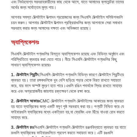
এবং নির্ভরযোগ্য সরবরাহকারীদের কাছ থেকে আসে, যাতে আমাদের ক্লায়েন্টরা তাদের
অর্থের জন্য সর্বোত্তম মূল্য পায়।
আপনার সমস্ত টেক্সটাইল উত্পাদন প্রয়োজনের জন্য সিএমসি টেক্সটাইল সলিউশনগুলি
চয়ন করুন। আপনার টেক্সটাইল উত্পাদন প্রক্রিয়াগুলির জন্য আপনাকে সেরা সমাধান
সরবরাহ করার জন্য আমাদের দক্ষতা এবং অভিজ্ঞতা রয়েছে।
অ্যাপ্লিকেশনঃ
সিএমসি টেক্সটাইল পণ্যগুলির বিস্তৃত অ্যাপ্লিকেশন রয়েছে এবং বিভিন্ন অনুষ্ঠান এবং
পরিস্থিতিতে ব্যবহার করা যেতে পারে। নীচে সিএমসি টেক্সটাইল পণ্যগুলির কিছু
সাধারণ অ্যাপ্লিকেশন রয়েছেঃ
1. টেক্সটাইল প্রিন্টিং:
সিএমসি টেক্সটাইল পণ্যগুলি বিভিন্ন কারণে টেক্সটাইল প্রিন্টিংয়ে
ব্যবহৃত হয়। তারা রঙ্গকগুলিকে খুব বেশি ছড়িয়ে পড়ার থেকে বিরত রাখতে সহায়তা
করে, যার ফলে অস্পষ্ট মুদ্রণ হতে পারে।এগুলি রঙিন পদার্থকে স্থির রাখতে সাহায্য
করে এবং অপ্রয়োজনীয় জায়গায় রক্তক্ষরণ থেকে রক্ষা করে.
2. টেক্সটাইল আকারঃ
CMC টেক্সটাইল পণ্যগুলি টেক্সটাইলের আকারের জন্য ব্যবহৃত
হয় যাতে ফ্যাব্রিকের জন্য একটি মসৃণ পৃষ্ঠ সরবরাহ করা হয়। পণ্যটি নিশ্চিত করে যে
ফাইবারগুলি ফ্যাব্রিকের মধ্যে একত্রিত হয়,যা ফ্রেজিং এবং ছিঁড়ে যাওয়া রোধ করতে
সাহায্য করে.
3. টেক্সটাইল রংঃ
সিএমসি টেক্সটাইল পণ্যগুলি টেক্সটাইল রঞ্জনবিদ্যাতে ব্যবহৃত হয় যাতে
রংগুলি ফ্যাব্রিকের ফাইবারগুলিতে প্রবেশ করতে সহায়তা করে। এটি রঙগুলি