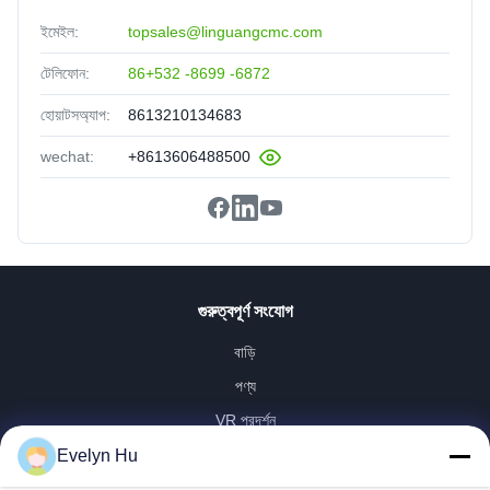
ইমেইল:
topsales@linguangcmc.com
টেলিফোন:
86+532 -8699 -6872
হোয়াটসঅ্যাপ:
8613210134683
wechat:
+8613606488500
গুরুত্বপূর্ণ সংযোগ
বাড়ি
পণ্য
VR প্রদর্শন
আমাদের সম্পর্কে
Evelyn Hu
কারখানা ভ্রমণ