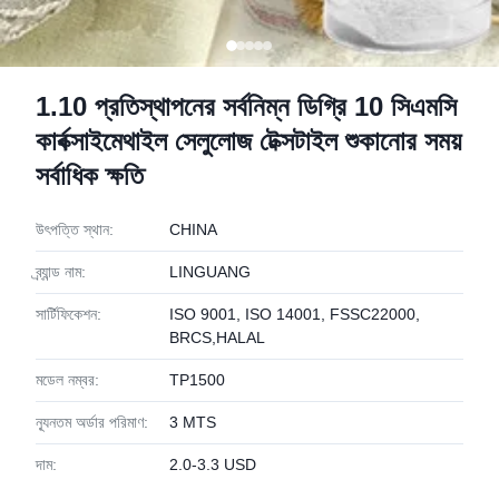
1.10 প্রতিস্থাপনের সর্বনিম্ন ডিগ্রি 10 সিএমসি
কার্বক্সাইমেথাইল সেলুলোজ টেক্সটাইল শুকানোর সময়
সর্বাধিক ক্ষতি
উৎপত্তি স্থান:
CHINA
ব্র্যান্ড নাম:
LINGUANG
সার্টিফিকেশন:
ISO 9001, ISO 14001, FSSC22000,
BRCS,HALAL
মডেল নম্বর:
TP1500
ন্যূনতম অর্ডার পরিমাণ:
3 MTS
দাম:
2.0-3.3 USD