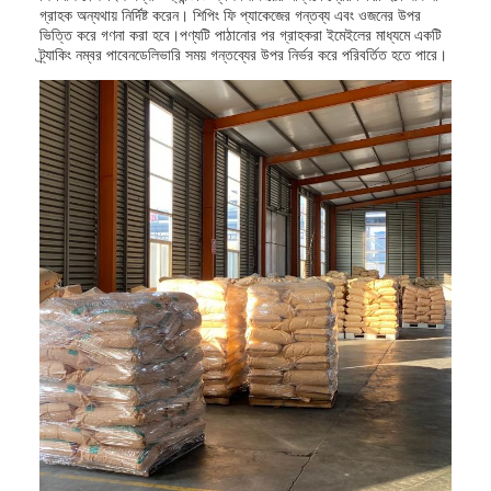
গ্রাহক অন্যথায় নির্দিষ্ট করেন। শিপিং ফি প্যাকেজের গন্তব্য এবং ওজনের উপর
ভিত্তি করে গণনা করা হবে।পণ্যটি পাঠানোর পর গ্রাহকরা ইমেইলের মাধ্যমে একটি
ট্র্যাকিং নম্বর পাবেনডেলিভারি সময় গন্তব্যের উপর নির্ভর করে পরিবর্তিত হতে পারে।