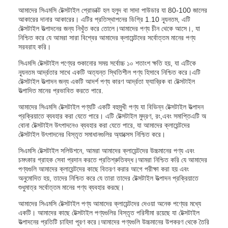
আমাদের সিএমসি টেক্সটাইল প্রোডাক্ট হল হলুদ বা সাদা পাউডার যা 80-100 জালের
আকারের দানার আকারের। এটির প্রতিস্থাপনের ডিগ্রি 1.10 ন্যূনতম, এটি
টেক্সটাইল উত্পাদনের জন্য নিখুঁত করে তোলে।আমাদের পণ্য চীন থেকে আসে।, যা
নিশ্চিত করে যে আমরা সারা বিশ্বের আমাদের ক্লায়েন্টদের সর্বোত্তম মানের পণ্য
সরবরাহ করি।
সিএমসি টেক্সটাইল পণ্যের শুকানোর সময় সর্বোচ্চ ১০ শতাংশ ক্ষতি হয়, যা এটিকে
ন্যূনতম আর্দ্রতার সাথে একটি অত্যন্ত স্থিতিশীল পণ্য হিসাবে নিশ্চিত করে।এটি
টেক্সটাইল উত্পাদন জন্য একটি আদর্শ পণ্য কারণ আর্দ্রতা ফ্যাব্রিক বা টেক্সটাইল
উত্পাদিত মানের প্রভাবিত করতে পারে.
আমাদের সিএমসি টেক্সটাইল পণ্যটি একটি বহুমুখী পণ্য যা বিভিন্ন টেক্সটাইল উত্পাদন
প্রক্রিয়াতে ব্যবহার করা যেতে পারে। এটি টেক্সটাইল মুদ্রণ, রং,এবং সমাপ্তিএটি অ
বোনা টেক্সটাইল উৎপাদনেও ব্যবহার করা যেতে পারে, যা আমাদের ক্লায়েন্টদের
টেক্সটাইল উৎপাদনের বিস্তৃত সমাধানগুলির অ্যাক্সেস নিশ্চিত করে।
সিএমসি টেক্সটাইল সলিউশনে, আমরা আমাদের ক্লায়েন্টদের উচ্চমানের পণ্য এবং
চমৎকার গ্রাহক সেবা প্রদান করতে প্রতিশ্রুতিবদ্ধ।আমরা নিশ্চিত করি যে আমাদের
পণ্যগুলি আমাদের ক্লায়েন্টদের কাছে বিতরণ করার আগে পরীক্ষা করা হয় এবং
অনুমোদিত হয়, তাদের নিশ্চিত করে যে তারা তাদের টেক্সটাইল উত্পাদন প্রক্রিয়াতে
শুধুমাত্র সর্বোত্তম মানের পণ্য ব্যবহার করছে।
আমাদের সিএমসি টেক্সটাইল পণ্য আমাদের ক্লায়েন্টদের দেওয়া অনেক পণ্যের মধ্যে
একটি। আমাদের কাছে টেক্সটাইল পণ্যগুলির বিস্তৃত পরিসীমা রয়েছে যা টেক্সটাইল
উত্পাদনের প্রতিটি চাহিদা পূরণ করে।আমাদের পণ্যগুলি উচ্চমানের উপকরণ থেকে তৈরি