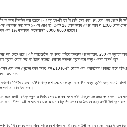
নন শিল্পের জন্য ডিজাইন করা হয়েছে। এর মূল শব্দগুলি হল সিএমসি তেল খনন এবং তেল খনন গ্রেড সিএ
 এবং শুকানোর সময় ক্ষতি ১০ এর বেশি নয়।0এটি 25 কেজি ড্রাফ্ট পেপার ব্যাগ বা 1000 কেজি বোনা
বণ জল এবং 1% ব্রুকফিল্ড ভিস্কোসিটি 5000-8000 রয়েছে।
ব্যবহার করা যেতে পারে। এটি স্যাচুরেটেড লবণাক্ত পানিতে চমৎকার পারফরম্যান্স, ≥30 এর ন্যূনতম মান
 ড্রিলিং গ্রেড উচ্চ লবণীয়তা স্তরের এলাকায় অনশোর ড্রিলিংয়ের জন্যও একটি আদর্শ পছন্দ।
ংগাং সিএমসি তেল খনন গ্রেডের তরল ক্ষতির মান ≤10।0এটি পোরাস এবং পারমিটেবল পাথরের সাথে গঠনগু
মস্যা হতে পারে।
রিওলজিকাল বৈশিষ্ট্য রয়েছে।এটি বিভিন্ন চাপ এবং তাপমাত্রা সঙ্গে গঠন মধ্যে ড্রিলিং জন্য একটি আদর্শ 
লিং অপারেশন নিশ্চিত করে।
জন্য একটি দুর্দান্ত পছন্দ যা নির্ভরযোগ্য এবং দক্ষ তরল ক্ষতি নিয়ন্ত্রণ সংযোজন প্রয়োজন। এর অন
 মানের সাথে মিলিত, এটিকে অনশোর এবং অফশোর ড্রিলিং অপারেশন উভয়ের জন্য একটি শীর্ষ পছন্দ করে
ইন্ডাস্ট্রি গ্রেড পণ্য থেকে আরও বেশি খুঁজুন না, চীন থেকে উত্পাদিত।আমাদের সিএমসি তেল ড্রি