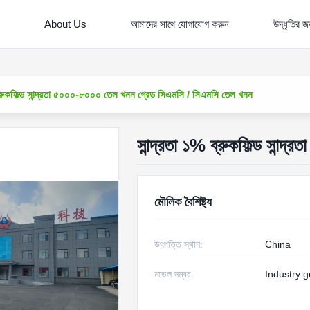
About Us
আমাদের সাথে যোগাযোগ করুন
উদ্ধৃতির 
ব্রুকফিল্ড সান্দ্রতা ৫০০০-৮০০০ তেল খনন গ্রেড সিএমসি / সিএমসি তেল খনন
সান্দ্রতা ১% ব্রুকফিল্ড সান
মৌলিক বৈশিষ্ট্য
উৎপত্তি স্থান:
China
মডেল নম্বর:
Industry 