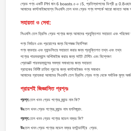
গ্রেড পণ্য একটি PH মান 6 boasts.৫-৮।5, প্রতিস্থাপনের ডিগ্রী ≥ 0.8এছাড
আমাদের কাস্টমাইজযোগ্য সিএমসি তেল খনন গ্রেড পণ্য সম্পর্কে আরো জানতে আজ 
সহায়তা ও সেবা:
সিএমসি তেল ড্রিলিং গ্রেড পণ্যের জন্য আমাদের প্রযুক্তিগত সহায়তা এবং পরিষেবা দ
পণ্য নির্বাচন এবং প্রয়োগের জন্য বিশেষজ্ঞ নির্দেশিকা
পণ্য ব্যবহার এবং হ্যান্ডলিংয়ে সহায়তা করার জন্য প্রযুক্তিগত তথ্য এবং তথ্য
পণ্যের পারফরম্যান্স অপ্টিমাইজ করার জন্য সাইট টেস্টিং এবং বিশ্লেষণ
প্রোডাক্ট পারফরম্যান্সের সমস্যা সমাধানের জন্য সহায়তা
গ্রাহকের নির্দিষ্ট চাহিদা পূরণের জন্য কাস্টমাইজড পণ্য সমাধান
আমাদের গ্রাহকরা আমাদের সিএমসি তেল ড্রিলিং গ্রেড পণ্য থেকে সর্বাধিক মূল্য অর্
প্রায়শই জিজ্ঞাসিত প্রশ্নঃ
প্রশ্ন:
তেল খনন গ্রেড পণ্যের ব্র্যান্ড নাম কি?
উঃ
তেল খনন গ্রেড পণ্যের ব্র্যান্ড নাম হল
লিঙ্গুয়াং
.
প্রশ্ন:
তেল খনন গ্রেড পণ্যের মডেল নম্বর কি?
উঃ
তেল খনন গ্রেড পণ্যের মডেল নম্বর হল
ইন্ডাস্ট্রি গ্রেড
.