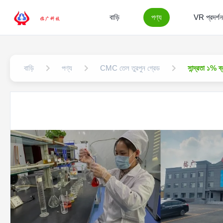
বাড়ি
পণ্য
VR প্রদর্শন
বাড়ি
পণ্য
CMC তেল তুরপুন গ্রেড
সান্দ্রতা ১% 