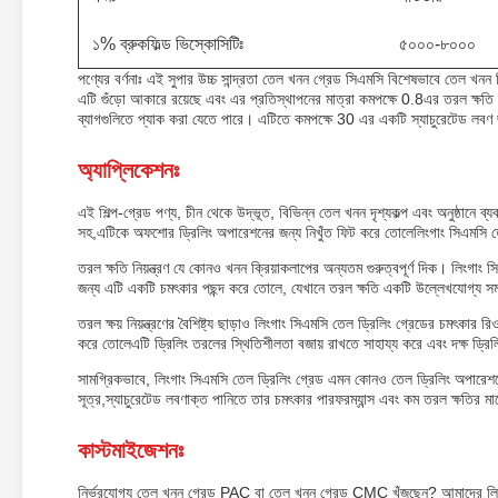
১% ব্রুকফিল্ড ভিস্কোসিটিঃ
৫০০০-৮০০০
পণ্যের বর্ণনাঃ এই সুপার উচ্চ সান্দ্রতা তেল খনন গ্রেড সিএমসি বিশেষভাবে তেল খ
এটি গুঁড়ো আকারে রয়েছে এবং এর প্রতিস্থাপনের মাত্রা কমপক্ষে 0.8এর তরল ক্ষতি
ব্যাগগুলিতে প্যাক করা যেতে পারে। এটিতে কমপক্ষে 30 এর একটি স্যাচুরেটেড ল
অ্যাপ্লিকেশনঃ
এই শিল্প-গ্রেড পণ্য, চীন থেকে উদ্ভূত, বিভিন্ন তেল খনন দৃশ্যকল্প এবং অনুষ্ঠানে 
সহ,এটিকে অফশোর ড্রিলিং অপারেশনের জন্য নিখুঁত ফিট করে তোলেলিংগাং সিএমসি তেল
তরল ক্ষতি নিয়ন্ত্রণ যে কোনও খনন ক্রিয়াকলাপের অন্যতম গুরুত্বপূর্ণ দিক। লি
জন্য এটি একটি চমৎকার পছন্দ করে তোলে, যেখানে তরল ক্ষতি একটি উল্লেখযোগ্য স
তরল ক্ষয় নিয়ন্ত্রণের বৈশিষ্ট্য ছাড়াও লিংগাং সিএমসি তেল ড্রিলিং গ্রেডের চমৎকার 
করে তোলেএটি ড্রিলিং তরলের স্থিতিশীলতা বজায় রাখতে সাহায্য করে এবং দক্ষ ড্রি
সামগ্রিকভাবে, লিংগাং সিএমসি তেল ড্রিলিং গ্রেড এমন কোনও তেল ড্রিলিং অপারেশনের 
সূত্র,স্যাচুরেটেড লবণাক্ত পানিতে তার চমৎকার পারফরম্যান্স এবং কম তরল ক্ষতির
কাস্টমাইজেশনঃ
নির্ভরযোগ্য তেল খনন গ্রেড PAC বা তেল খনন গ্রেড CMC খুঁজছেন? আমাদের লিংগাং 