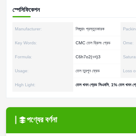
স্পেসিফিকেশন
Manufacturer:
লিঙ্গুয়াং প্রস্তুতকারক
Packin
Key Words:
CMC তেল ড্রিলং গ্রেড
Ome:
Formula:
C6h7o2(ওহ)3
Satura
Usage:
তেল তুরপুন ফ্রেড
Loss o
High Light:
তেল খনন গ্রেড সিএমসি
,
1% তেল খনন গ
পণ্যের বর্ণনা