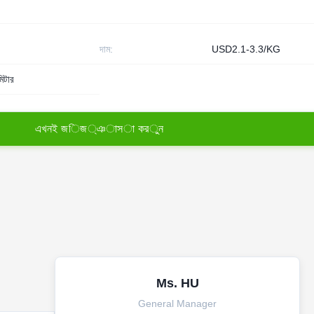
দাম:
USD2.1-3.3/KG
িটার
এ
খ
ন
ই
জ
ি
জ
্
ঞ
া
স
া
ক
র
ু
ন
Ms. HU
General Manager