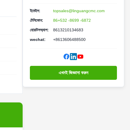
ইমেইল:
topsales@linguangcmc.com
টেলিফোন:
86+532 -8699 -6872
হোয়াটসঅ্যাপ:
8613210134683
wechat:
+8613606488500
এখনই জিজ্ঞাসা করুন