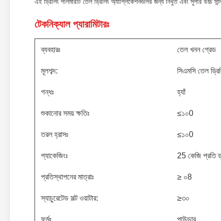
এই ড্রিলিং পলিমারটি তেল ড্রিলিং অ্যাপ্লিকেশনগুলির জন্য নিখুঁত এবং সুপার উচ্চ স
টেকনিক্যাল প্যারামিটারঃ
ব্যবহারঃ
তেল খনন গ্রেড
মূলশব্দ:
সিএমসি তেল ড্রিল
গন্ধঃ
হ্যাঁ
শুকানোর সময় ক্ষতিঃ
≤১০0
তরল হ্রাসঃ
≤১০0
প্যাকেজিংঃ
25 কেজি প্রতি ড্
প্রতিস্থাপনের মাত্রাঃ
≥ ০8
স্যাচুরেটেড সল্ট ওয়াটার:
≥৩০
ফর্মঃ
পাউডার