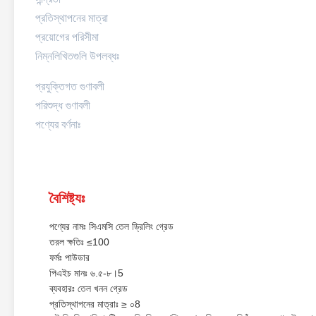
প্রতিস্থাপনের মাত্রা
প্রয়োগের পরিসীমা
নিম্নলিখিতগুলি উপলব্ধঃ
প্রযুক্তিগত গুণাবলী
পরিশুদ্ধ গুণাবলী
পণ্যের বর্ণনাঃ
বৈশিষ্ট্যঃ
পণ্যের নামঃ সিএমসি তেল ড্রিলিং গ্রেড
তরল ক্ষতিঃ ≤100
ফর্মঃ পাউডার
পিএইচ মানঃ ৬.৫-৮।5
ব্যবহারঃ তেল খনন গ্রেড
প্রতিস্থাপনের মাত্রাঃ ≥ ০8