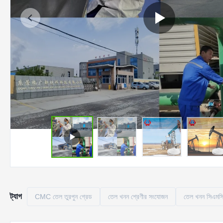
ট্যাগ
CMC তেল তুরপুন গ্রেড
তেল খনন শ্রেণীর সংযোজন
তেল খনন সিএমস