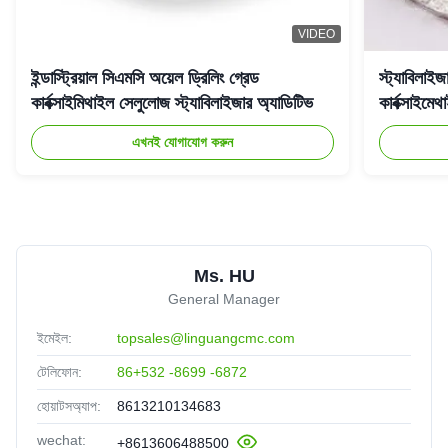
VIDEO
ইন্ডাস্ট্রিয়াল সিএমসি অয়েল ড্রিলিং গ্রেড
স্ট্যাবিলাইজ
কার্বক্সাইমিথাইল সেলুলোজ স্ট্যাবিলাইজার অ্যাডিটিভ
কার্বক্সাই
এখনই যোগাযোগ করুন
Ms. HU
General Manager
ইমেইল:
topsales@linguangcmc.com
টেলিফোন:
86+532 -8699 -6872
হোয়াটসঅ্যাপ:
8613210134683
wechat:
+8613606488500