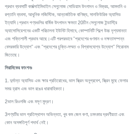
প্রধান ব্যবসাটি কার্বক্সাইমিথাইল সেলুলোজ সোডিয়াম উৎপাদন ও বিক্রয়, আমদানি ও
রপ্তানি ব্যবসা, আধুনিক লজিস্টিক, আন্তর্জাতিক বাণিজ্য, সালফিউরিক অ্যাসিড
ইত্যাদি।প্রধান পণ্যগুলির বার্ষিক উৎপাদন ক্ষমতা 20চীন সেলুলোজ ইন্ডাস্ট্রি
অ্যাসোসিয়েশনের একটি পরিচালনা ইউনিট হিসাবে, কোম্পানিটি শিল্পে উচ্চ দৃশ্যমানতা
এবং শক্তিশালী প্রভাব আছে।এটি পরপরভাবে "প্রদেশের গুণমান ও দক্ষতাসম্পন্ন
বেসরকারি উদ্যোগ" এবং "প্রদেশের চুক্তি-সম্মত ও বিশ্বাসযোগ্য উদ্যোগ" শিরোনাম
জিতেছে।
সিরামিকের ফাংশনঃ
1. দুর্দান্ত অ্যাসিড এবং ক্ষার প্রতিরোধের, ভাল স্ক্রিন অনুপ্রবেশ, স্ক্রিন মুছে ফেলার
সময় হ্রাস এবং ভাল রঙের ধারাবাহিকতা।
2ভাল রিওলজি এবং মসৃণ মুদ্রণ।
3পণ্যটির ভাল প্রতিস্থাপন অভিন্নতা, খুব কম জেল কণা, চমৎকার দ্রবণীয়তা এবং
কোন অসঙ্গতিপূর্ণ পদার্থ নেই।