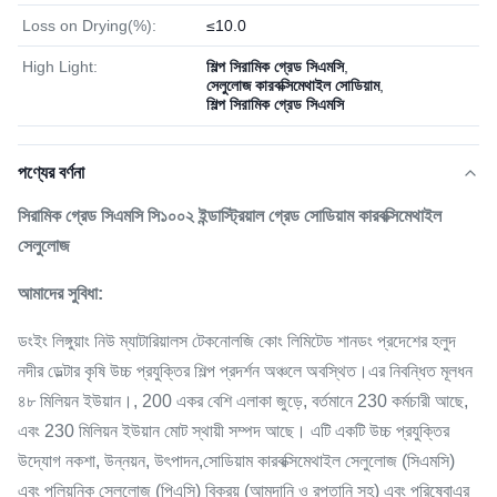
Loss on Drying(%):
≤10.0
High Light:
শিল্প সিরামিক গ্রেড সিএমসি
,
সেলুলোজ কারবক্সিমেথাইল সোডিয়াম
,
শিল্প সিরামিক গ্রেড সিএমসি
পণ্যের বর্ণনা
সিরামিক গ্রেড সিএমসি সি১০০২ ইন্ডাস্ট্রিয়াল গ্রেড সোডিয়াম কারবক্সিমেথাইল
সেলুলোজ
আমাদের সুবিধা:
ডংইং লিঙ্গুয়াং নিউ ম্যাটারিয়ালস টেকনোলজি কোং লিমিটেড শানডং প্রদেশের হলুদ
নদীর ডেল্টার কৃষি উচ্চ প্রযুক্তির শিল্প প্রদর্শন অঞ্চলে অবস্থিত।এর নিবন্ধিত মূলধন
৪৮ মিলিয়ন ইউয়ান।, 200 একর বেশি এলাকা জুড়ে, বর্তমানে 230 কর্মচারী আছে,
এবং 230 মিলিয়ন ইউয়ান মোট স্থায়ী সম্পদ আছে। এটি একটি উচ্চ প্রযুক্তির
উদ্যোগ নকশা, উন্নয়ন, উৎপাদন,সোডিয়াম কারবক্সিমেথাইল সেলুলোজ (সিএমসি)
এবং পলিয়নিক সেলুলোজ (পিএসি) বিক্রয় (আমদানি ও রপ্তানি সহ) এবং পরিষেবাএর