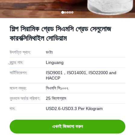
শিল্প সিরামিক গ্রেড সিএমসি গ্রেড সেলুলোজ
কারবক্সিমিথাইল সোডিয়াম
উৎপত্তি স্থান:
ডংইং
ব্র্যান্ড নাম:
Linguang
সার্টিফিকেশন:
ISO9001，ISO14001, ISO22000 and
HACCP
মডেল নম্বর:
সিএমসি সি১০০২
ন্যূনতম অর্ডার পরিমাণ:
25 কিলোগ্রাম
দাম:
USD2.6-USD3.3 Per Kilogram
এখনই জিজ্ঞাসা করুন