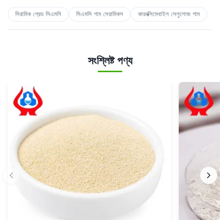
সিরামিক গ্রেড সিএমসি
সিএমসি গাম সেরামিকস
কারবক্সিমেথাইল সেলুলোজ গাম
সংশ্লিষ্ট পণ্য