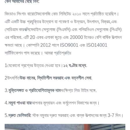
কেন আমাদের বেছে নিন:
কিংডাও লিংগাং বায়োটেকনোলজি কোং লিমিটেড ২০১০ সালে প্রতিষ্ঠিত হয়েছিল।
এটি একটি উচ্চ প্রযুক্তির উদ্যোগ যা গবেষণা ও উন্নয়ন, উৎপাদন, বিক্রয়,এবং
সোডিয়াম কারবক্সিমেথাইল সেলুলোজ (সিএমসি) এবং পলিয়নিওন সেলুলোজ (পিএসি)
এর পরিষেবা. এটি 20 একর এলাকা জুড়ে এবং 20000 টনেরও বেশি বার্ষিক উত্পাদন
ক্ষমতা আছে। কোম্পানি 2012 সালে ISO9001 এবং ISO14001
সার্টিফিকেশন পাস করেছে। আমরা প্রতিশ্রুতিঃ
1যেকোনো প্রশ্নের উত্তর দেওয়া হবে।
১২ ঘণ্টার মধ্যে
.
2উৎসর্গিত
উচ্চ মানের, স্থিতিশীল সরবরাহ এবং যত্নশীল সেবা
.
3.
যুক্তিসঙ্গত ও প্রতিযোগিতামূলক দাম
সংক্ষিপ্ত লিড টাইম সঙ্গে.
4.
নমুনা পাওয়া যায়
আপনার মূল্যায়ন এবং ফর্মুলেশন বিকাশের জন্য।
5.
দ্রুত ডেলিভারি
: স্টক নমুনার দ্রুত সরবরাহ এবং বাল্ক উত্পাদনের জন্য 3-7 দিন।