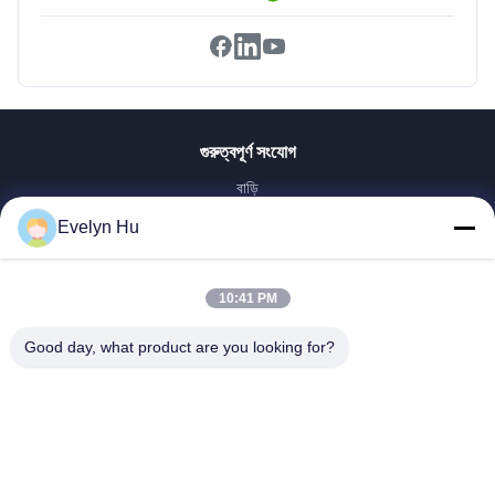
গুরুত্বপূর্ণ সংযোগ
বাড়ি
পণ্য
Evelyn Hu
VR প্রদর্শন
আমাদের সম্পর্কে
10:41 PM
কারখানা ভ্রমণ
মান নিয়ন্ত্রণ
Good day, what product are you looking for?
আমাদের সাথে যোগাযোগ করুন
উদ্ধৃতির জন্য আবেদন
খবর
Dongying Linguang New Material Technology Co., Ltd.