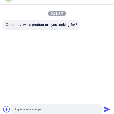
VR প্রদর্শন
আমাদের সম্পর্কে
5:01 AM
কারখানা ভ্রমণ
মান নিয়ন্ত্রণ
Good day, what product are you looking for?
আমাদের সাথে যোগাযোগ করুন
উদ্ধৃতির জন্য আবেদন
খবর
Dongying Linguang New Material Technology Co., Ltd.
86-532-132101-34683
topsales@linguangcmc.com
আমাদের অনুসরণ করো
© 2026 Dongying Linguang New Material Technology Co., Ltd.. All Rights
Reserved.