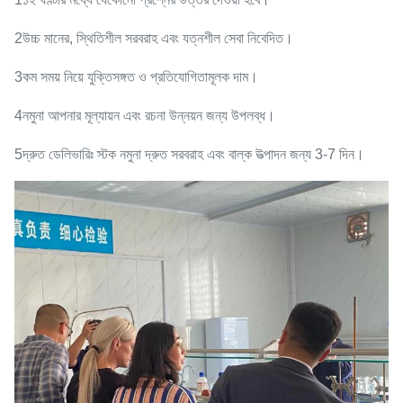
2উচ্চ মানের, স্থিতিশীল সরবরাহ এবং যত্নশীল সেবা নিবেদিত।
3কম সময় নিয়ে যুক্তিসঙ্গত ও প্রতিযোগিতামূলক দাম।
4নমুনা আপনার মূল্যায়ন এবং রচনা উন্নয়ন জন্য উপলব্ধ।
5দ্রুত ডেলিভারিঃ স্টক নমুনা দ্রুত সরবরাহ এবং বাল্ক উত্পাদন জন্য 3-7 দিন।