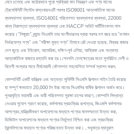
মেনে চলেছে এবং কঠোরভাবে পুরো প্রক্রিয়া মান নিয়ন্ত্রণ এবং পণ্য মানের
ট্রেসেবিলিটি সিস্টেম বাস্তবায়নএটি পরপর ISO9001 আন্তর্জাতিক মানের
ব্যবস্থাপনা ব্যবস্থা, ISO14001 পরিবেশগত ব্যবস্থাপনা ব্যবস্থা, 22000
খাদ্য নিরাপত্তা ব্যবস্থাপনা ব্যবস্থা এবং HACCP অডিট সার্টিফিকেশন পাস
করেছে।"লিঙ্গুয়াং" ব্র্যান্ড সিএমসি তার অংশীদারদের দ্বারা পরপর দশ বছর ধরে "গুণমান
নির্ভরযোগ্য পণ্য" এবং "পরীক্ষা মুক্ত পণ্য" হিসাবে রেট দেওয়া হয়েছে. বিক্রয় বাজার
দেশ জুড়ে এবং ইউরোপ, আমেরিকা, দক্ষিণ-পূর্ব এশিয়া, আফ্রিকা এবং অন্যান্য
আন্তর্জাতিক বাজারে রপ্তানি করা হয়।শেনগলি তেলক্ষেত্রের মতো সুপরিচিত দেশী ও
বিদেশী সংস্থার সাথে দীর্ঘমেয়াদী কৌশলগত সহযোগিতা সম্পর্ক স্থাপন করুন.
কোম্পানিটি একটি যান্ত্রিক এবং অত্যন্ত সুনির্দিষ্ট সিএমসি উত্পাদন লাইন তৈরি করেছে
যা সম্পূর্ণ ক্ষমতাতে 20,000 টন উচ্চ মানের সিএমসির বার্ষিক উত্পাদন অর্জন করে।
পুনরাবৃত্তি মহামারী এবং ভারী পরিবেশগত সুরক্ষা চাপের কারণে, কোম্পানি সিদ্ধান্ত
নেওয়ার সুযোগ গ্রহণ করেছে, কর্মশালার স্বয়ংক্রিয় রূপান্তর, জিএমপি কর্মশালার
আপগ্রেড,যান্ত্রিকীকরণ অপারেশনের মাধ্যমে পণ্যের মানসম্মততা উন্নত করা,
ডিজিটাল অপারেশনের মাধ্যমে পণ্যের নির্ভুলতা নিশ্চিত করা এবং স্বয়ংক্রিয়
ট্রান্সমিশনের মাধ্যমে পণ্যের পরিচ্ছন্নতা উন্নত করা। , শুধুমাত্র ম্যানুয়াল