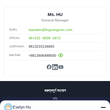
Ms. HU
General Manager
ইমেইল:
topsales@linguangcmc.com
টেলিফোন:
86+532 -8699 -6872
হোয়াটসঅ্যাপ:
8613210134683
wechat:
+8613606488500
গুরুত্বপূর্ণ সংযোগ
বাড়ি
পণ্য
Evelyn Hu