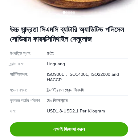
উচ্চ সান্দ্রতা সিএমসি ব্যাটারি অ্যাডিটিভ পলিসেল
সোডিয়াম কারবক্সিমিথাইল সেলুলোজ
উৎপত্তি স্থান:
ডংইং
ব্র্যান্ড নাম:
Linguang
সার্টিফিকেশন:
ISO9001，ISO14001, ISO22000 and
HACCP
মডেল নম্বর:
ইন্ডাস্ট্রিয়াল গ্রেড সিএমসি
ন্যূনতম অর্ডার পরিমাণ:
25 কিলোগ্রাম
দাম:
USD1.8-USD2.1 Per Kilogram
এখনই জিজ্ঞাসা করুন