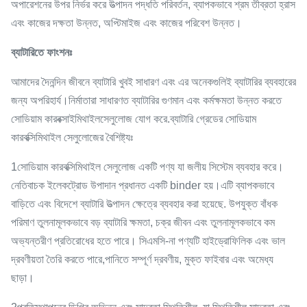
অপারেশনের উপর নির্ভর করে উত্পাদন পদ্ধতি পরিবর্তন, ব্যাপকভাবে শ্রম তীব্রতা হ্রাস
এবং কাজের দক্ষতা উন্নত, অপ্টিমাইজ এবং কাজের পরিবেশ উন্নত।
ব্যাটারিতে ফাংশনঃ
আমাদের দৈনন্দিন জীবনে ব্যাটারি খুবই সাধারণ এবং এর অনেকগুলিই ব্যাটারির ব্যবহারের
জন্য অপরিহার্য।নির্মাতারা সাধারণত ব্যাটারির গুণমান এবং কর্মক্ষমতা উন্নত করতে
সোডিয়াম কারবক্সাইমিথাইলসেলুলোজ যোগ করে.
ব্যাটারি গ্রেডের সোডিয়াম
কারবক্সিমিথাইল সেলুলোজের বৈশিষ্ট্যঃ
1সোডিয়াম কারবক্সিমিথাইল সেলুলোজ একটি পণ্য যা জলীয় সিস্টেম ব্যবহার করে।
নেতিবাচক ইলেকট্রোড উপাদান প্রধানত একটি binder হয়।এটি ব্যাপকভাবে
বাড়িতে এবং বিদেশে ব্যাটারি উত্পাদন ক্ষেত্রে ব্যবহার করা হয়েছে. উপযুক্ত বাঁধক
পরিমাণ তুলনামূলকভাবে বড় ব্যাটারি ক্ষমতা, চক্র জীবন এবং তুলনামূলকভাবে কম
অভ্যন্তরীণ প্রতিরোধের হতে পারে। সিএমসি-না পণ্যটি হাইড্রোফিলিক এবং ভাল
দ্রবণীয়তা তৈরি করতে পারে,পানিতে সম্পূর্ণ দ্রবণীয়, মুক্ত ফাইবার এবং অমেধ্য
ছাড়া।