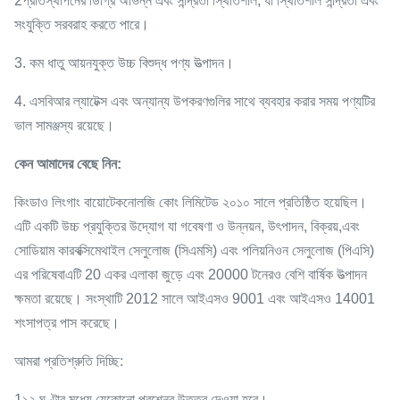
2প্রতিস্থাপনের ডিগ্রি অভিন্ন এবং সান্দ্রতা স্থিতিশীল, যা স্থিতিশীল সান্দ্রতা এবং
সংযুক্তি সরবরাহ করতে পারে।
3. কম ধাতু আয়নযুক্ত উচ্চ বিশুদ্ধ পণ্য উত্পাদন।
4. এসবিআর ল্যাটেক্স এবং অন্যান্য উপকরণগুলির সাথে ব্যবহার করার সময় পণ্যটির
ভাল সামঞ্জস্য রয়েছে।
কেন আমাদের বেছে নিন:
কিংডাও লিংগাং বায়োটেকনোলজি কোং লিমিটেড ২০১০ সালে প্রতিষ্ঠিত হয়েছিল।
এটি একটি উচ্চ প্রযুক্তির উদ্যোগ যা গবেষণা ও উন্নয়ন, উৎপাদন, বিক্রয়,এবং
সোডিয়াম কারবক্সিমেথাইল সেলুলোজ (সিএমসি) এবং পলিয়নিওন সেলুলোজ (পিএসি)
এর পরিষেবাএটি 20 একর এলাকা জুড়ে এবং 20000 টনেরও বেশি বার্ষিক উত্পাদন
ক্ষমতা রয়েছে। সংস্থাটি 2012 সালে আইএসও 9001 এবং আইএসও 14001
শংসাপত্র পাস করেছে।
আমরা প্রতিশ্রুতি দিচ্ছি:
1১২ ঘণ্টার মধ্যে যেকোনো প্রশ্নের উত্তর দেওয়া হবে।