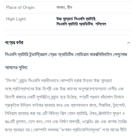
Place of Origin:
শানডং, চীন
High Light:
উচ্চ সান্দ্রতা সিএমসি ব্যাটারি
,
সিএমসি ব্যাটারি অ্যাডিটিভ
,
পলিসেল
পণ্যের বর্ণনা
সিএমসি ব্যাটারি ইন্ডাস্ট্রিয়াল গ্রেড অ্যাডিটিভ সোডিয়াম কারবক্সিমিথাইল সেলুলোজ
আমাদের সুবিধা:
"লিংগাং" ব্র্যান্ড সিএমসি স্বাধীনভাবে কোম্পানি দ্বারা উন্নত উচ্চ সান্দ্রতা
সঙ্গে,প্রতিস্থাপনের উচ্চ ডিগ্রী এবং উচ্চ জালের অনুপ্রবেশযোগ্যতা দেশীয় এবং
বিদেশী বাজারে একটি সুপরিচিত ব্র্যান্ড হয়ে উঠেছে. পণ্যটি প্রধান কাঁচামাল হিসাবে
প্রাকৃতিক উদ্ভিদ ফাইবার ব্যবহার করে এবং ব্যাপকভাবে খাদ্য, সিরামিক, টুথপেস্ট,
লিথিয়াম ব্যবহার করা হয় এটি বিভিন্ন শিল্প যেমন ব্যাটারি, ঔষধ,টেক্সটাইল মুদ্রণ ও
রঙএটি ধূমপান, তেল খনন, লেপ এবং নির্মাণ সামগ্রী, ওয়েল্ডিং রড এবং কাগজ তৈরির
জন্য ব্যবহৃত হয়।কোম্পানি সবসময় "গুণমান প্রতিযোগিতামূলক" পণ্য মানের নীতি