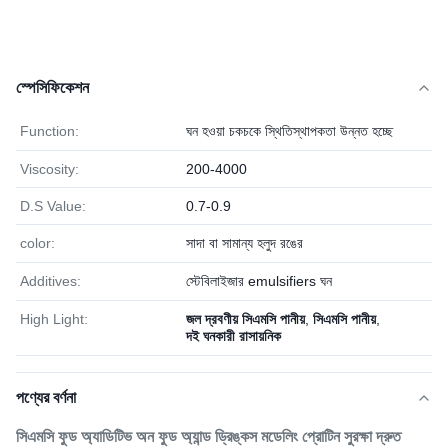
স্পেসিফিকেশন
Function:
ঘন হওয়া চকচকে স্থিতিস্থাপকতা উন্নত হচ্ছে
Viscosity:
200-4000
D.S Value:
0.7-0.9
color:
সাদা বা সামান্য হলুদ রঙের
Additives:
স্টেবিলাইজার emulsifiers ঘন
High Light:
জল দ্রবণীয় সিএমসি পানীয়
,
সিএমসি পানীয়
,
দই ঘনকারী রাসায়নিক
পণ্যের বর্ণনা
সিএমসি ফুড অ্যাডিটিভ অন ফুড অ্যান্ড ড্রিঙ্কস মডেলিং প্রোটিন সুরক্ষা দ্রুত