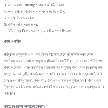
3. উচ্চতর emulsifying বৈষম্য এবং কঠিন বৈষম্য;
4. ভাল আঠালো ফাংশন সঙ্গে শক্ত স্বচ্ছ ফিল্ম গঠন;
5. ক্ষয় প্রতিরোধের ভাল;
6. শারীরিকভাবে ক্ষতিকর নয়;
7. বিভিন্ন অ্যাপ্লিকেশনের জন্য একাধিক স্পেসিফিকেশন;
খাদ্য ও পানীয়
প্রাকৃতিক সেলুলোজ এবং খাদ্য বিশেষ কাঁচামাল থেকে পরিমার্জিত খাদ্য গ্রেড
সোডিয়াম কারবক্সিমেথাইল সেলুলোজ (সিএমসি) একটি নিরাপদ, স্বাস্থ্যকর, পরিবেশগত
খাদ্য সংযোজন।এইচএসিসিপি-র প্রয়োজনীয়তা অনুসারে খাদ্য গ্রেড সিএমসির জন্য
সমস্ত উত্পাদন প্রক্রিয়া কঠোরভাবে তদারকি করা হবে. মাইক্রোবিয়াল সূচকগুলি জিবি,
(এফএও / ডাব্লুএইচও), ইউএসপি, ইপি এবং এফডিএ অনুসারে হবে। খাদ্য গ্রেড
সিএমসিও একটি ধরণের কার্যকরী ডায়েটারি ফাইবার যা অন্ত্র এবং পেটের স্বাস্থ্যের জন্য
উপকারী।
খাবারে সিএমসির ব্যবহারের বৈশিষ্ট্যঃ