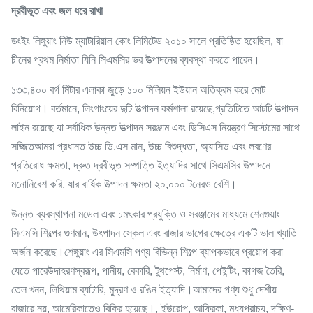
দ্রবীভূত এবং জল ধরে রাখা
ডংইং লিঙ্গুয়াং নিউ ম্যাটারিয়াল কোং লিমিটেড ২০১০ সালে প্রতিষ্ঠিত হয়েছিল, যা
চীনের প্রথম নির্মাতা যিনি সিএমসির ভর উত্পাদনের ব্যবস্থা করতে পারেন।
১৩৩,৪০০ বর্গ মিটার এলাকা জুড়ে ১০০ মিলিয়ন ইউয়ান অতিক্রম করে মোট
বিনিয়োগ। বর্তমানে, লিংগাংয়ের দুটি উত্পাদন কর্মশালা রয়েছে,প্রতিটিতে আটটি উত্পাদন
লাইন রয়েছে যা সর্বাধিক উন্নত উত্পাদন সরঞ্জাম এবং ডিসিএস নিয়ন্ত্রণ সিস্টেমের সাথে
সজ্জিতআমরা প্রধানত উচ্চ ডি.এস মান, উচ্চ বিশুদ্ধতা, অ্যাসিড এবং লবণের
প্রতিরোধ ক্ষমতা, দ্রুত দ্রবীভূত সম্পত্তি ইত্যাদির সাথে সিএমসির উত্পাদনে
মনোনিবেশ করি, যার বার্ষিক উত্পাদন ক্ষমতা ২০,০০০ টনেরও বেশি।
উন্নত ব্যবস্থাপনা মডেল এবং চমৎকার প্রযুক্তি ও সরঞ্জামের মাধ্যমে শেনগুয়াং
সিএমসি শিল্পের গুণমান, উৎপাদন স্কেল এবং বাজার ভাগের ক্ষেত্রে একটি ভাল খ্যাতি
অর্জন করেছে।শেঙ্গুয়াং এর সিএমসি পণ্য বিভিন্ন শিল্পে ব্যাপকভাবে প্রয়োগ করা
যেতে পারেউদাহরণস্বরূপ, পানীয়, বেকারি, টুথপেস্ট, নির্মাণ, পেইন্টিং, কাগজ তৈরি,
তেল খনন, লিথিয়াম ব্যাটারি, মুদ্রণ ও রঙিন ইত্যাদি।আমাদের পণ্য শুধু দেশীয়
বাজারে নয়, আমেরিকাতেও বিক্রি হয়েছে।, ইউরোপ, আফ্রিকা, মধ্যপ্রাচ্য, দক্ষিণ-