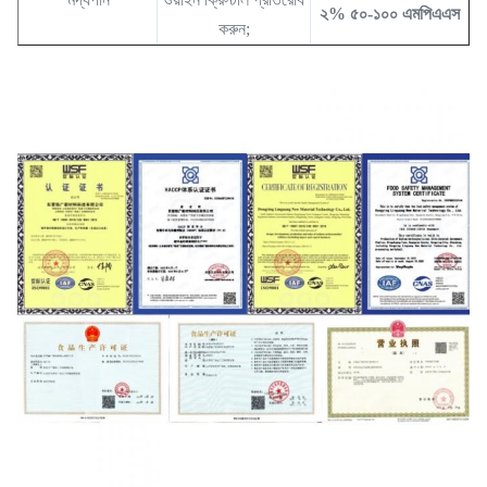
২% ৫০-১০০ এমপিএএস
করুন;