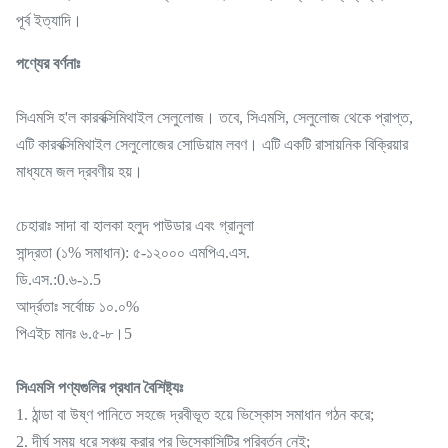
পূর্ব ইত্যাদি।
পণ্যের বর্ণনাঃ
সিএমসি হ'ল কারবক্সিমিথাইল সেলুলোজ। তবে, সিএমসি, সেলুলোজ থেকে প্রাপ্ত,
এটি কারবক্সিমিথাইল সেলুলোজের সোডিয়াম লবণ। এটি একটি রাসায়নিক বিক্রিয়ার
মাধ্যমে জল দ্রবণীয় হয়।
চেহারাঃ সাদা বা হালকা হলুদ পাউডার এবং গ্রানুলা
সান্দ্রতা (১% সমাধান): ৫-১২০০০ এমপিএ.এস.
ডি.এস.:0.৬-১.5
আর্দ্রতাঃ সর্বোচ্চ ১০.০%
পিএইচ মানঃ ৬.৫-৮।5
সিএমসি পণ্যগুলির প্রধান বৈশিষ্ট্যঃ
1. ঠান্ডা বা উষ্ণ পানিতে সহজে দ্রবীভূত হয়ে ভিস্কোস সমাধান গঠন করে;
2. দীর্ঘ সময় ধরে সঞ্চয় করার পর ভিস্কোসিটির পরিবর্তন নেই;