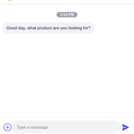
VR প্রদর্শন
আমাদের সম্পর্কে
3:54 PM
কারখানা ভ্রমণ
মান নিয়ন্ত্রণ
Good day, what product are you looking for?
আমাদের সাথে যোগাযোগ করুন
উদ্ধৃতির জন্য আবেদন
খবর
Dongying Linguang New Material Technology Co., Ltd.
86-532-132101-34683
topsales@linguangcmc.com
আমাদের অনুসরণ করো
© 2026 Dongying Linguang New Material Technology Co., Ltd.. All Rights
Reserved.