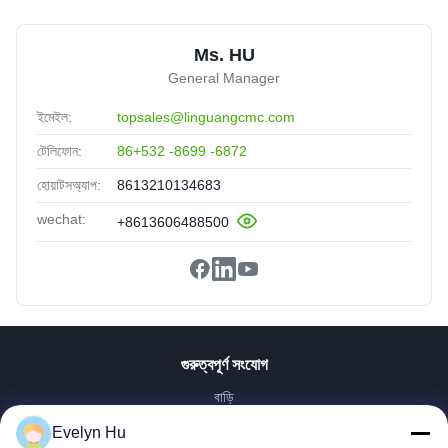
Ms. HU
General Manager
ইমেইল:
topsales@linguangcmc.com
টেলিফোন:
86+532 -8699 -6872
হোয়াটসঅ্যাপ:
8613210134683
wechat:
+8613606488500
গুরুত্বপূর্ণ সংযোগ
বাড়ি
পণ্য
Evelyn Hu