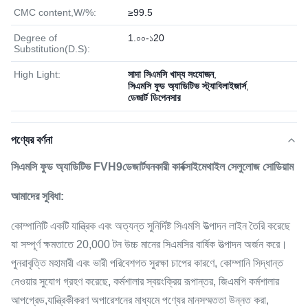
CMC content,W/%:
≥99.5
Degree of
1.০০-১20
Substitution(D.S):
High Light:
সাদা সিএমসি খাদ্য সংযোজন
,
সিএমসি ফুড অ্যাডিটিভ স্ট্যাবিলাইজার্স
,
ডেজার্ট ডিপেনসার
পণ্যের বর্ণনা
সিএমসি ফুড অ্যাডিটিভ FVH9
ডেজার্ট
ঘনকারী কার্বক্সাইমেথাইল সেলুলোজ সোডিয়াম
আমাদের সুবিধা:
কোম্পানিটি একটি যান্ত্রিক এবং অত্যন্ত সুনির্দিষ্ট সিএমসি উত্পাদন লাইন তৈরি করেছে
যা সম্পূর্ণ ক্ষমতাতে 20,000 টন উচ্চ মানের সিএমসির বার্ষিক উত্পাদন অর্জন করে।
পুনরাবৃত্তি মহামারী এবং ভারী পরিবেশগত সুরক্ষা চাপের কারণে, কোম্পানি সিদ্ধান্ত
নেওয়ার সুযোগ গ্রহণ করেছে, কর্মশালার স্বয়ংক্রিয় রূপান্তর, জিএমপি কর্মশালার
আপগ্রেড,যান্ত্রিকীকরণ অপারেশনের মাধ্যমে পণ্যের মানসম্মততা উন্নত করা,