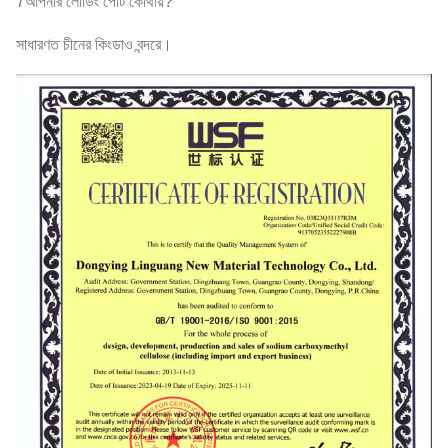
7আপনার লোডিং পোর্ট কোথায়?
সাধারণত চীনের কিংডাও বন্দরে।