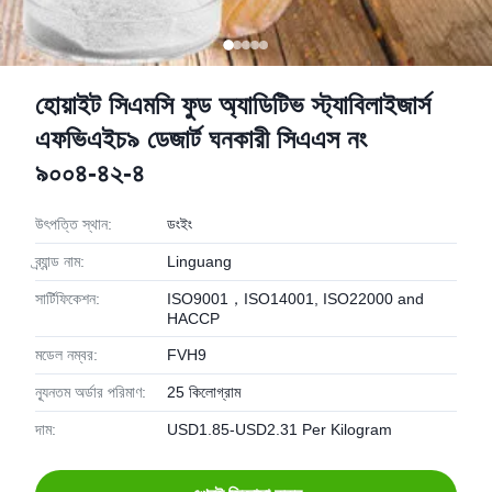
হোয়াইট সিএমসি ফুড অ্যাডিটিভ স্ট্যাবিলাইজার্স
এফভিএইচ৯ ডেজার্ট ঘনকারী সিএএস নং
৯০০৪-৪২-৪
উৎপত্তি স্থান:
ডংইং
ব্র্যান্ড নাম:
Linguang
সার্টিফিকেশন:
ISO9001，ISO14001, ISO22000 and
HACCP
মডেল নম্বর:
FVH9
ন্যূনতম অর্ডার পরিমাণ:
25 কিলোগ্রাম
দাম:
USD1.85-USD2.31 Per Kilogram