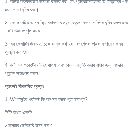
1. আটার অভ্যন্তরীণ কাঠামো উন্নত করা এবং প্রক্রিয়াজাতকরণের যান্ত্রিকতা এবং
জল শোষণ বৃদ্ধি করা।
2- বেকড রুটি এবং প্যাস্ট্রি সমানভাবে মধুচক্রযুক্ত করুন, ভলিউম বৃদ্ধি করুন এবং
একটি উজ্জ্বল পৃষ্ঠ আছে।
3টিস্যু জেলাটিনাইজড স্টার্চকে বয়স্ক করা হয় এবং শেল্ফ লাইফ বাড়ানোর জন্য
পুনর্জন্ম করা হয়।
4. রুটি এবং পকেটের শুকিয়ে যাওয়া এবং তাদের আকৃতি বজায় রাখার জন্য ময়দার
গ্লুটেন সামঞ্জস্য করুন।
প্রায়শই জিজ্ঞাসিত প্রশ্নঃ
1. W
পেমেন্টের শর্তাবলী কি আপনার কাছে গ্রহণযোগ্য?
টি/টি অথবা এল/সি।
2আপনার ডেলিভারি টাইম কত?