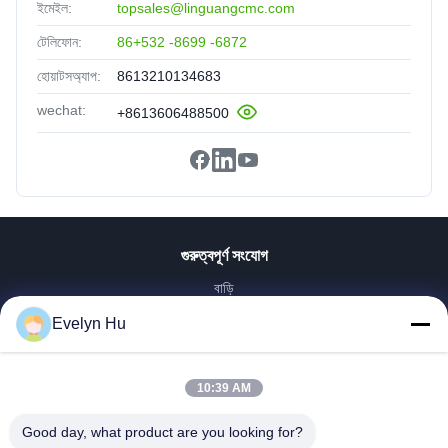
ইমেইল:
topsales@linguangcmc.com
টেলিফোন:
86+532 -8699 -6872
হোয়াটসঅ্যাপ:
8613210134683
wechat:
+8613606488500
গুরুত্বপূর্ণ সংযোগ
বাড়ি
পণ্য
Evelyn Hu
VR প্রদর্শন
আমাদের সম্পর্কে
10:39 AM
কারখানা ভ্রমণ
মান নিয়ন্ত্রণ
Good day, what product are you looking for?