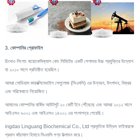
3. কোম্পানির প্রোফাইল
চিংদাও লিংগাং বায়োকেমিক্যাল কোং লিমিটেড একটি পেশাদার উচ্চ প্রযুক্তির উদ্যোগ
যা ২০১০ সালে প্রতিষ্ঠিত হয়েছিল।
আমরা সোডিয়াম কারবক্সিমেথাইল সেলুলোজ (সিএমসি) এর উন্নয়ন, উৎপাদন, বিক্রয়
এবং পরিষেবাতে নিয়োজিত।
আমাদের কোম্পানির বার্ষিক আউটপুট ২০ কেটি টনে পৌঁছেছে এবং আমরা ২০১২ সালে
আইএসও ৯০০১ এবং আইএসও ১৪০০১ এর শংসাপত্র পেয়েছি।
ingdao Linguang Biochemical Co., Ltd প্রাকৃতিক উদ্ভিদ ফাইবারকে
প্রধান কাঁচামাল হিসাবে সিএমসি পণ্য উত্পাদন করে।