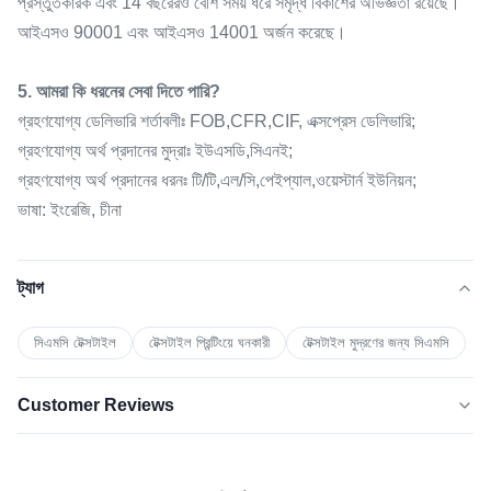
প্রস্তুতকারক এবং 14 বছরেরও বেশি সময় ধরে সমৃদ্ধ বিকাশের অভিজ্ঞতা রয়েছে।
আইএসও 90001 এবং আইএসও 14001 অর্জন করেছে।
5. আমরা কি ধরনের সেবা দিতে পারি?
গ্রহণযোগ্য ডেলিভারি শর্তাবলীঃ FOB,CFR,CIF, এক্সপ্রেস ডেলিভারি;
গ্রহণযোগ্য অর্থ প্রদানের মুদ্রাঃ ইউএসডি,সিএনই;
গ্রহণযোগ্য অর্থ প্রদানের ধরনঃ টি/টি,এল/সি,পেইপ্যাল,ওয়েস্টার্ন ইউনিয়ন;
ভাষা: ইংরেজি, চীনা
ট্যাগ
সিএমসি টেক্সটাইল
টেক্সটাইল প্রিন্টিংয়ে ঘনকারী
টেক্সটাইল মুদ্রণের জন্য সিএমসি
Customer Reviews
5.0
★★★★★
★★★★★
সাম্প্রতিক ৫০টি পর্যালোচনার ভিত্তিতে