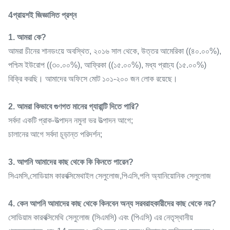
4প্রায়শই জিজ্ঞাসিত প্রশ্ন
1. আমরা কে?
আমরা চীনের শানডংয়ে অবস্থিত, ২০১৬ সাল থেকে, উত্তর আমেরিকা ((৪০.০০%),
পশ্চিম ইউরোপ ((৩০.০০%), আফ্রিকা ((১৫.০০%), মধ্য প্রাচ্য (১৫.০০%)
বিক্রি করছি। আমাদের অফিসে মোট ১০১-২০০ জন লোক রয়েছে।
2. আমরা কিভাবে গুণগত মানের গ্যারান্টি দিতে পারি?
সর্বদা একটি প্রাক-উত্পাদন নমুনা ভর উত্পাদন আগে;
চালানের আগে সর্বদা চূড়ান্ত পরিদর্শন;
3. আপনি আমাদের কাছ থেকে কি কিনতে পারেন?
সিএমসি,সোডিয়াম কারবক্সিমেথাইল সেলুলোজ,পিএসি,পলি অ্যানিয়োনিক সেলুলোজ
4. কেন আপনি আমাদের কাছ থেকে কিনবেন অন্য সরবরাহকারীদের কাছ থেকে নয়?
সোডিয়াম কারবক্সিমেথি সেলুলোজ (সিএমসি) এবং (পিএসি) এর নেতৃস্থানীয়