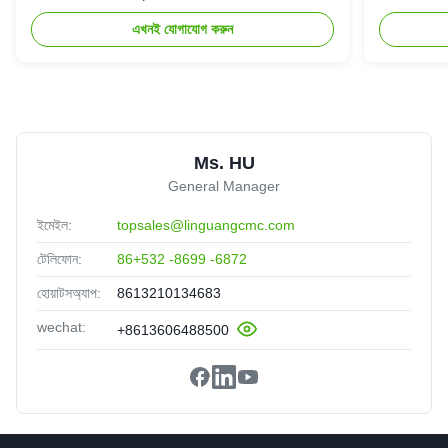
এখনই যোগাযোগ করুন
Ms. HU
General Manager
ইমেইল:
topsales@linguangcmc.com
টেলিফোন:
86+532 -8699 -6872
হোয়াটসঅ্যাপ:
8613210134683
wechat:
+8613606488500