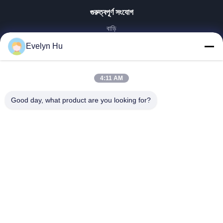
গুরুত্বপূর্ণ সংযোগ
বাড়ি
পণ্য
Evelyn Hu
VR প্রদর্শন
আমাদের সম্পর্কে
4:11 AM
কারখানা ভ্রমণ
মান নিয়ন্ত্রণ
Good day, what product are you looking for?
আমাদের সাথে যোগাযোগ করুন
উদ্ধৃতির জন্য আবেদন
খবর
Dongying Linguang New Material Technology Co., Ltd.
86-532-132101-34683
topsales@linguangcmc.com
আমাদের অনুসরণ করো