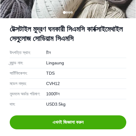
টেক্সটাইল মুদ্রণ ঘনকারী সিএমসি কার্বক্সাইমেথাইল
সেলুলোজ সোডিয়াম সিএমসি
উৎপত্তি স্থান:
চীন
ব্র্যান্ড নাম:
Lingaung
সার্টিফিকেশন:
TDS
মডেল নম্বর:
CVH12
ন্যূনতম অর্ডার পরিমাণ:
1000টন
দাম:
USD3.5kg
এখনই জিজ্ঞাসা করুন