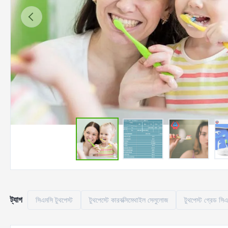
ট্যাগ
সিএমসি টুথপেস্ট
টুথপেস্টে কারবক্সিমেথাইল সেলুলোজ
টুথপেস্ট গ্রেড সি