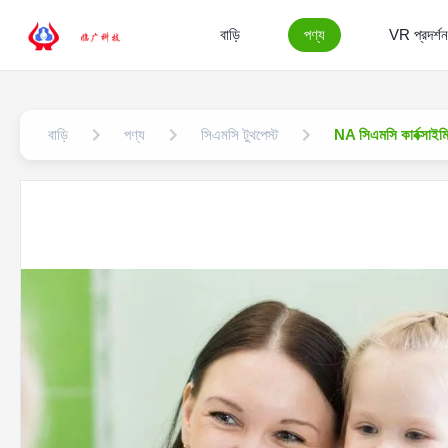
বাড়ি
পণ্য
VR প্রদর্শন
বাড়ি
পণ্য
সিএমসি টুথপেস্ট
NA সিএমসি কার্বক্সাইম