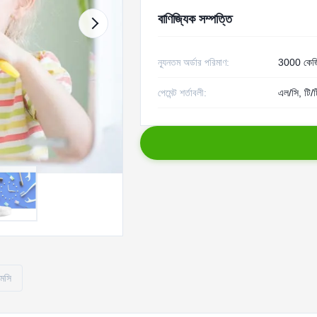
বাণিজ্যিক সম্পত্তি
ন্যূনতম অর্ডার পরিমাণ:
3000 কেজ
পেমেন্ট শর্তাবলী:
এল/সি, টি/ট
এমসি