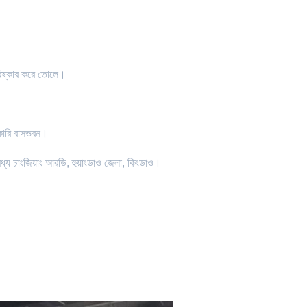
 পরিষ্কার করে তোলে।
রকারি বাসভবন।
 মধ্য চাংজিয়াং আরডি, হুয়াংডাও জেলা, কিংডাও।