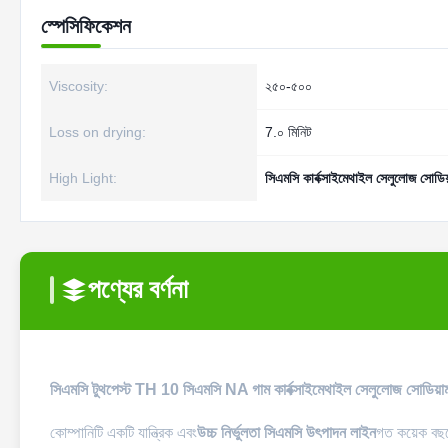
স্পেসিফিকেশন
Viscosity:
২৫০-৫০০
Loss on drying:
7.০ মিনিট
High Light:
সিএমসি কার্বক্সাইমেথাইল সেলুলোজ সোডি
পণ্যের বর্ণনা
সিএমসি টুথপেস্ট TH 10 সিএমসি NA গাম কার্বক্সাইমেথাইল সেলুলোজ সোডিয়া
কোম্পানিটি একটি যান্ত্রিক এবং
উচ্চ নির্ভুলতা সিএমসি উৎপাদন লাইন
গত কয়েক বছরে