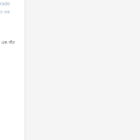
grade
ত করা
 এবং দাঁত