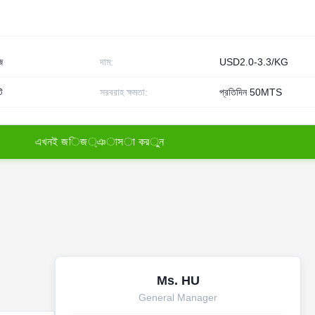
ি
দাম:
USD2.0-3.3/KG
ি
সরবরাহ ক্ষমতা:
প্রতিদিন 50MTS
এ
খ
ন
ই
জ
ি
জ
্
ঞ
া
স
া
ক
র
ু
ন
Ms. HU
General Manager