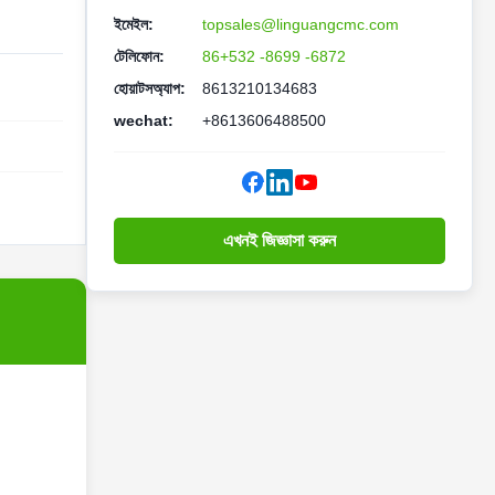
ইমেইল:
topsales@linguangcmc.com
টেলিফোন:
86+532 -8699 -6872
হোয়াটসঅ্যাপ:
8613210134683
wechat:
+8613606488500
এখনই জিজ্ঞাসা করুন