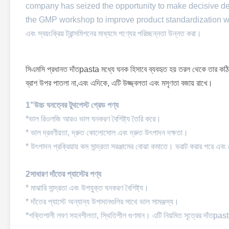
company has seized the opportunity to make decisive de
the GMP workshop to improve product standardization with mec
এবং স্বয়ংক্রিয় ট্রান্সমিশনের মাধ্যমে পণ্যের পরিচ্ছন্নতা উন্নত করা।
সিএমসি প্রধানত দাঁতpasta মধ্যে ঘনক হিসাবে ব্যবহৃত হয় তরল থেকে তার কঠ
ব্রাশ উপর পাতলা না,এবং এদিকে, এটি উজ্জ্বলতা এবং মসৃণতা বজায় রাখে।
1"উচ্চ ঘনত্বের টুথপেস্ট গ্রেড পণ্য
*ভাল রিওলজি আরও ভাল ঘনকরণ বৈশিষ্ট্য তৈরি করে।
* ভাল দ্রবণীয়তা, দ্রুত কোলোসোল এবং দ্রুত উৎপাদন দক্ষতা।
* উৎপাদন প্রক্রিয়ায় কম সান্দ্রতা সরঞ্জামের বোঝা কমাতে। ভরাট করার পরে এবং 
2সাধারণ দাঁতের প্যাস্টের পণ্য
* মাঝারি সান্দ্রতা এবং উপযুক্ত ঘনকরণ বৈশিষ্ট্য।
* দাঁতের প্যাস্টে অন্যান্য উপাদানগুলির সাথে ভাল সামঞ্জস্য।
*শক্তিশালী লবণ সহনশীলতা, স্থিতিশীল গুণমান। এটি নিয়মিত সূত্রের দাঁতpa