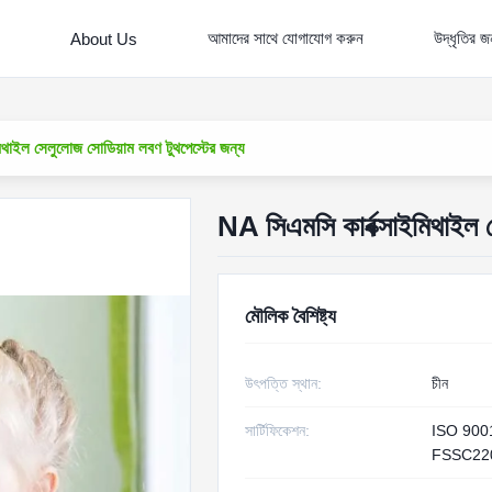
আমাদের সাথে যোগাযোগ করুন
উদ্ধৃতির 
About Us
িথাইল সেলুলোজ সোডিয়াম লবণ টুথপেস্টের জন্য
NA সিএমসি কার্বক্সাইমিথাইল 
মৌলিক বৈশিষ্ট্য
উৎপত্তি স্থান:
চীন
সার্টিফিকেশন:
ISO 900
FSSC22