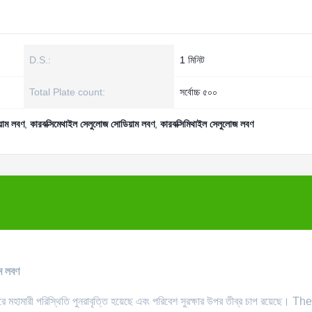
D.S.:
1 মিনিট
Total Plate count:
সর্বোচ্চ ৫০০
য়াম লবণ
,
কারবক্সিমেথাইল সেলুলোজ সোডিয়াম লবণ
,
কারবক্সিমিথাইল সেলুলোজ লবণ
ম লবণ
 মহামারী পরিস্থিতি পুনরাবৃত্তি হয়েছে এবং পরিবেশ সুরক্ষার উপর তীব্র চাপ রয়েছে। The