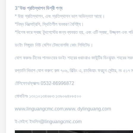
3"উচ্চ প্রতিস্থাপন ডিগ্রী পণ্য
* উচ্চ প্রতিস্থাপন, এবং প্রতিস্থাপন ভাল অভিন্নতা আছে।
*নিম্ন থিক্সোট্রপি, স্থিতিশীল ঘনকরণ বৈশিষ্ট্য।
*বিশেষ করে স্বচ্ছ টুথপেস্টের জন্য ব্যবহৃত হয়, এবং এটি স্বচ্ছ, উজ্জ্বল এবং
ডংইং লিঙ্গুয়াং নিউ মেশিন টেকনোলজি কোং লিমিটেড।
যোগ করুনঃ চীনের শানডংয়ের ডংইং শহরের গুয়াংরাও কাউন্টির ডিংঝুয়াং শহরের স
রপ্তানি বিভাগ যোগ করুন: রুম ৭০৬, বিল্ডিং এ, চাংজিয়াং ফরচুন সেন্টার, নং ৫১৭
টেলিফোন/ফ্যাক্সঃ 0532-86996872
মোবাইলঃ ১৩২১০১৩৪৬৮৩ ১৩৬০৬৪৮৮৫০০
www.linguangcmc.com,
www. dylinguang.com
ই-মেইল: ইভলিন@linguangcmc.com