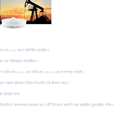
যোগ যা ২০১০ সালে প্রতিষ্ঠিত হয়েছিল।
রয় এবং পরিষেবাতে নিয়োজিত।
২ সালে আইএসও ৯০০১ এবং আইএসও ১৪০০১ এর শংসাপত্র পেয়েছি।
রধান কাঁচামাল হিসাবে সিএমসি পণ্য উত্পাদন করে।
সান্দ্রতা সঙ্গে,
 ইত্যাদিতে ব্যাপকভাবে ব্যবহৃত হয়।এটি ইউরোপে রপ্তানি করা হয়মার্কিন যুক্তরাষ্ট্র, দক্ষিণ-পূ