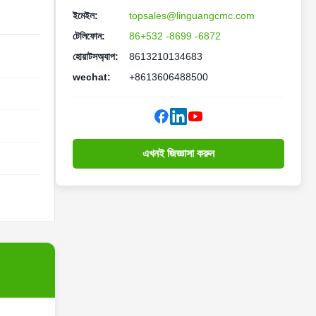
ইমেইল:
topsales@linguangcmc.com
টেলিফোন:
86+532 -8699 -6872
হোয়াটসঅ্যাপ:
8613210134683
wechat:
+8613606488500
এখনই জিজ্ঞাসা করুন