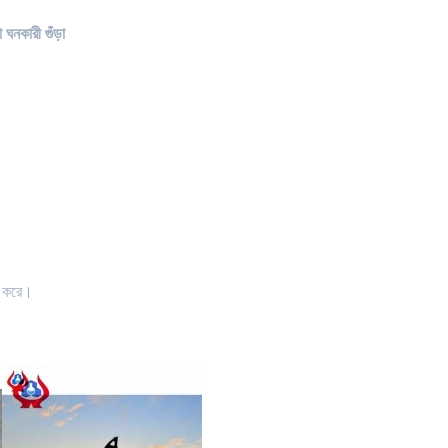
ঘনকারী গুঁড়া
ণ করে।