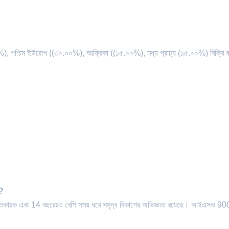
), পশ্চিম ইউরোপ ((৩০.০০%), আফ্রিকা ((১৫.০০%), মধ্য প্রাচ্য (১৫.০০%) বিক্রি
়?
রস্তুতকারক এবং 14 বছরেরও বেশি সময় ধরে সমৃদ্ধ বিকাশের অভিজ্ঞতা রয়েছে। আইএসও 9