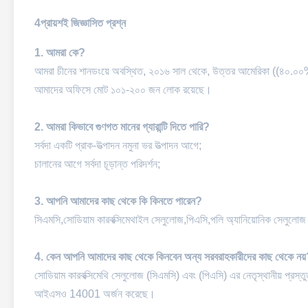
4প্রায়শই জিজ্ঞাসিত প্রশ্ন
1. আমরা কে?
আমরা চীনের শানডংয়ে অবস্থিত, ২০১৬ সাল থেকে, উত্তর আমেরিকা ((৪০.০০%
আমাদের অফিসে মোট ১০১-২০০ জন লোক রয়েছে।
2. আমরা কিভাবে গুণগত মানের গ্যারান্টি দিতে পারি?
সর্বদা একটি প্রাক-উত্পাদন নমুনা ভর উত্পাদন আগে;
চালানের আগে সর্বদা চূড়ান্ত পরিদর্শন;
3. আপনি আমাদের কাছ থেকে কি কিনতে পারেন?
সিএমসি,সোডিয়াম কারবক্সিমেথাইল সেলুলোজ,পিএসি,পলি অ্যানিয়োনিক সেলুলোজ
4. কেন আপনি আমাদের কাছ থেকে কিনবেন অন্য সরবরাহকারীদের কাছ থেকে নয
সোডিয়াম কারবক্সিমেথি সেলুলোজ (সিএমসি) এবং (পিএসি) এর নেতৃস্থানীয় প্
আইএসও 14001 অর্জন করেছে।