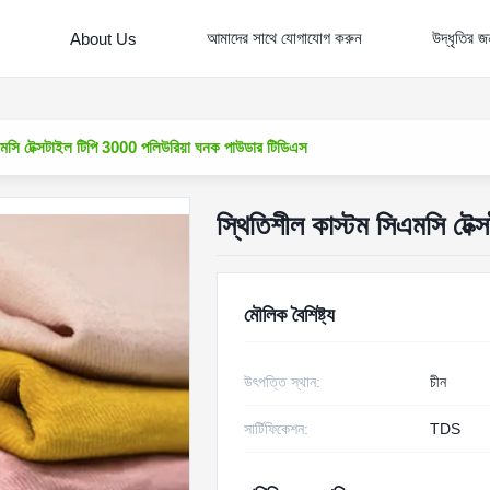
আমাদের সাথে যোগাযোগ করুন
উদ্ধৃতির 
About Us
এমসি টেক্সটাইল টিপি 3000 পলিউরিয়া ঘনক পাউডার টিডিএস
স্থিতিশীল কাস্টম সিএমসি টে
মৌলিক বৈশিষ্ট্য
উৎপত্তি স্থান:
চীন
সার্টিফিকেশন:
TDS