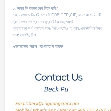
5. আমরা কি ধরনের সেবা দিতে পারি?
গ্রহণযোগ্য ডেলিভারি শর্তাবলীঃ FOB,CFR,CIF, এক্সপ্রেস ডেলিভারি;
গ্রহণযোগ্য অর্থ প্রদানের মুদ্রাঃ ইউএসডি,সিএনই;
গ্রহণযোগ্য অর্থ প্রদানের ধরনঃ টি/টি,এল/সি,পেইপ্যাল,ওয়েস্টার্ন ইউনিয়ন;
ভাষা: ইংরেজি, চীনা
5আমাদের সাথে যোগাযোগ করুন