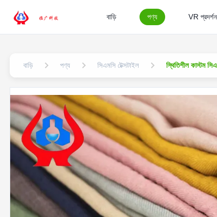
বাড়ি
পণ্য
VR প্রদর্শন
বাড়ি
পণ্য
সিএমসি টেক্সটাইল
স্থিতিশীল কাস্টম সি