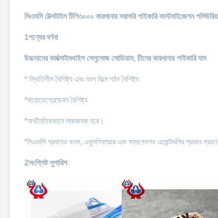
সিএমসি টেক্সটাইল টিপি৩০০০ কারখানার সরাসরি পাইকারি কাস্টমাইজেশন পলিউরিয়া 
1পণ্যের বর্ণনা
উচ্চমানের কার্বক্সাইমথাইল সেলুলোজ সোডিয়াম, চীনের কারখানায় পাইকারি দাম
* স্থিতিশীল বৈশিষ্ট্য এবং ভাল ফিল্ম গঠন বৈশিষ্ট্য
*বায়োডেগ্রেডেবল বৈশিষ্ট্য
*অর্থনৈতিকভাবে লাভজনক হবে।
*সিএমসি প্রধানত ঘনক, এমুলসিফায়ার এবং সাসপেনশন এজেন্টগুলির প্রভাব গ্রহ
2সংশ্লিষ্ট সুপারিশ