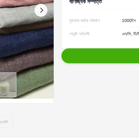
বাণিজ্যিক সম্পত্তি
ন্যূনতম অর্ডার পরিমাণ:
1000টন
পেমেন্ট শর্তাবলী:
এল/সি, টি/ট
সিএমসি