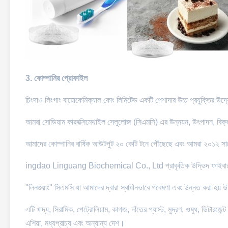
3. কোম্পানির প্রোফাইল
চিংদাও লিংগাং বায়োকেমিক্যাল কোং লিমিটেড একটি পেশাদার উচ্চ প্রযুক্তির উদ্
আমরা সোডিয়াম কারবক্সিমেথাইল সেলুলোজ (সিএমসি) এর উন্নয়ন, উৎপাদন, বিক্
আমাদের কোম্পানির বার্ষিক আউটপুট ২০ কেটি টনে পৌঁছেছে এবং আমরা ২০১
ingdao Linguang Biochemical Co., Ltd প্রাকৃতিক উদ্ভিদ ফাইবারকে প্
"লিনগুয়াং" সিএমসি যা আমাদের দ্বারা স্বাধীনভাবে গবেষণা এবং উন্নত করা হয় উচ্চ 
এটি খাদ্য, সিরামিক, পেট্রোলিয়াম, কাগজ, দাঁতের প্যাস্ট, মুদ্রণ, ওষুধ, ডিটারজেন্ট
এশিয়া, মধ্যপ্রাচ্য এবং অন্যান্য দেশ।