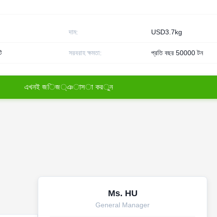
দাম:
USD3.7kg
ি
সরবরাহ ক্ষমতা:
প্রতি বছর 50000 টন
এ
খ
ন
ই
জ
ি
জ
্
ঞ
া
স
া
ক
র
ু
ন
Ms. HU
General Manager