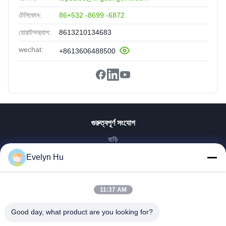
টেলিফোন:
86+532 -8699 -6872
হোয়াটসঅ্যাপ:
8613210134683
wechat:
+8613606488500
গুরুত্বপূর্ণ সংযোগ
বাড়ি
পণ্য
Evelyn Hu
VR প্রদর্শন
আমাদের সম্পর্কে
11:37 AM
কারখানা ভ্রমণ
মান নিয়ন্ত্রণ
Good day, what product are you looking for?
আমাদের সাথে যোগাযোগ করুন