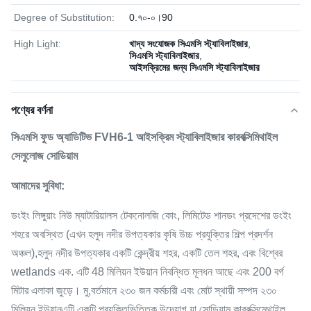
Degree of Substitution:
0.৭০-০।90
High Light:
খাদ্য সংযোজক সিএমসি স্ট্যাবিলাইজার
,
সিএমসি স্ট্যাবিলাইজার
,
আইসক্রিমের জন্য সিএমসি স্ট্যাবিলাইজার
পণ্যের বর্ণনা
সিএমসি ফুড অ্যাডিটিভ FVH6-1 আইসক্রিম স্ট্যাবিলাইজার কারবক্সিমিথাইল
সেলুলোজ সোডিয়াম
আমাদের সুবিধা:
ডংইং লিঙ্গুয়াং নিউ ম্যাটারিয়ালস টেকনোলজি কোং, লিমিটেড শানডং প্রদেশের ডংইং
শহরে অবস্থিত (এখন হলুদ নদীর উপত্যকার কৃষি উচ্চ প্রযুক্তির শিল্প প্রদর্শন
অঞ্চল),হলুদ নদীর উপত্যকার একটি কেন্দ্রীয় শহর, একটি তেল শহর, এবং বিশ্বের
wetlands এক. এটি 48 মিলিয়ন ইউয়ান নিবন্ধিত মূলধন আছে এবং 200 বর্গ
মিটার এলাকা জুড়ে। মু,বর্তমানে ২৩০ জন কর্মচারী এবং মোট স্থায়ী সম্পদ ২৩০
মিলিয়ন ইউয়ানএটি একটি প্রযুক্তিভিত্তিক উদ্যোগ যা সোডিয়াম কারবক্সিমেথাইল